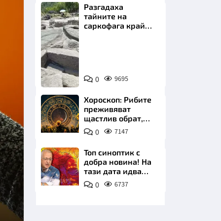
Разгадаха
тайните на
саркофага край
Перперикон
Снимка:
Bulgaria
НИЦИ
ON
0
9695
AIR
Хороскоп: Рибите
преживяват
щастлив обрат,
КРАЙНА
Телецът започва
0
7147
важна промяна
Топ синоптик с
добра новина! На
тази дата идва
захлаждането
0
6737