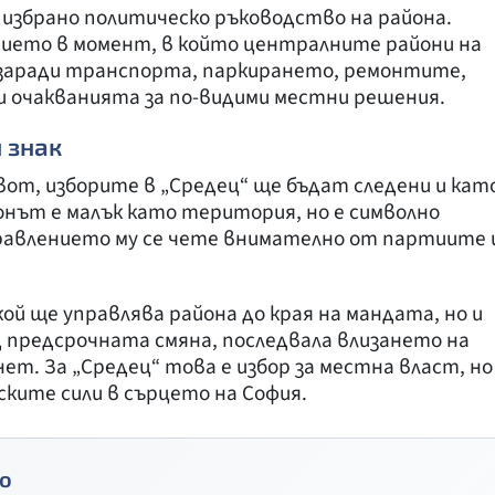
избрано политическо ръководство на района.
ието в момент, в който централните райони на
 заради транспорта, паркирането, ремонтите,
и очакванията за по-видими местни решения.
 знак
вот, изборите в „Средец“ ще бъдат следени и кат
йонът е малък като територия, но е символно
правлението му се чете внимателно от партиите 
ой ще управлява района до края на мандата, но и
 предсрочната смяна, последвала влизането на
нет. За „Средец“ това е избор за местна власт, но
ските сили в сърцето на София.
о