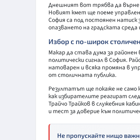
Днешният вот трябва да върне 
Новият кмет ще поеме управлен
София са под постоянен натиск
опазването на градската среда 
Избор с по-широк столичен
Макар да става дума за районен 
политически сигнал в София. Ра
натоварен и всяка промяна в у
от столичната публика.
Резултатът ще покаже не само к
как избирателите реагират след
Трайчо Трайков в служебния каби
и тест за доверие към политиче
Не пропускайте нищо важн