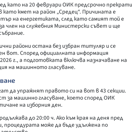
след като на 20 февруари ОИК предсрочно прекрат
 като кмет на район „Средец“. Причината е
стър на енергетиката, след като самият той е
 за член на служебния Министерски съвет и ще
събрание.
чни райони остана без избран титуляр и се
ен вот. Според официалната информация
 2026 г., а подготовката включва назначаване на
ция на машинното гласуване.
уване
ат да упражнят правото си на вот в 43 секции.
ст за машинно гласуване, което според ОИК
тичане на изборния ден.
продължава до 20:00 ч. Ако към края на деня пред
, процедурата може да бъде удължена по