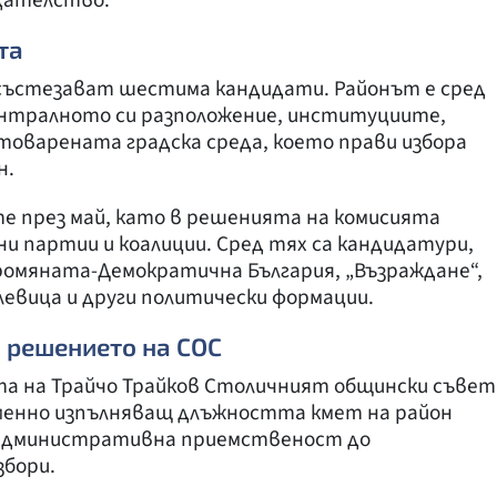
дателство.
та
 състезават шестима кандидати. Районът е сред
ентралното си разположение, институциите,
оварената градска среда, което прави избора
н.
е през май, като в решенията на комисията
и партии и коалиции. Сред тях са кандидатури,
омяната-Демократична България, „Възраждане“,
левица и други политически формации.
 решението на СОС
а на Трайчо Трайков Столичният общински съвет
еменно изпълняващ длъжността кмет на район
и административна приемственост до
бори.