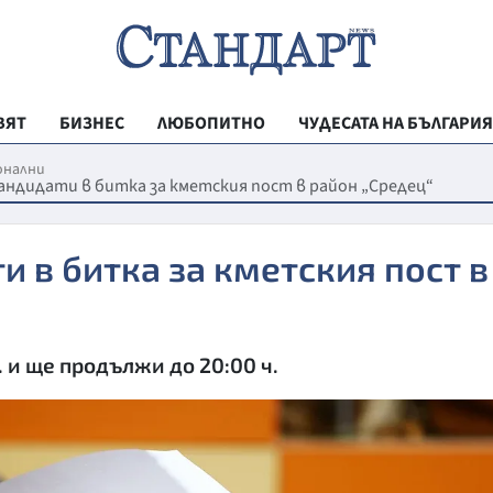
ВЯТ
БИЗНЕС
ЛЮБОПИТНО
ЧУДЕСАТА НА БЪЛГАРИЯ
РЕГИОНАЛНИ
онални
ндидати в битка за кметския пост в район „Средец“
ВЕСТНИК СТА
МЛАДЕЖКА АК
 в битка за кметския пост в
ЗДРАВЕ
ОБРАЗОВАНИ
. и ще продължи до 20:00 ч.
МОЯТ ГРАД
ТЕХНОЛОГИИ
ДА!НА БЪЛГАР
ДА! НА БЪЛГ