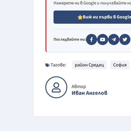
Намерете ни в Google и получавайте 
Виж ни първи в Googl
Последвайте ни:
Тагове:
район Средец
София
Автор
Иван Ангелов