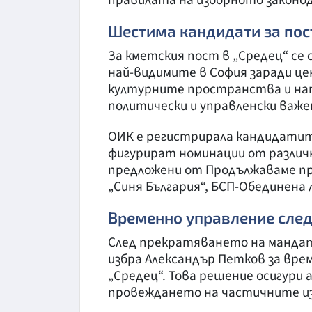
правилата на изборното законо
Шестима кандидати за пос
За кметския пост в „Средец“ се
най-видимите в София заради ц
културните пространства и нат
политически и управленски важе
ОИК е регистрирала кандидатит
фигурират номинации от различн
предложени от Продължаваме пр
„Синя България“, БСП-Обединена 
Временно управление след
След прекратяването на мандат
избра Александър Петков за вр
„Средец“. Това решение осигур
провеждането на частичните из