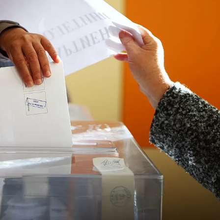
КУЛТУРА
ПРАВОСЪДИЕ
КРИМИ
КИБЕРЗАЩИТ
ВЯРА
ОБЯВИ
ВОЙНАТА В У
ВРЕМЕТО