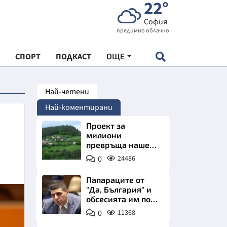
22°
София
предимно облачно
СПОРТ
ПОДКАСТ
ОЩЕ
Най-четени
НДАРТ
Най-коментирани
АДЕМИЯ "ЧУДЕСАТА НА БЪЛГАРИЯ"
Проект за
милиони
превръща наше
Е
село в магнит за
0
24486
туристи
Папараците от
"Да, България" и
обсесията им по
СКАТА ХРАНА
Пеевски
0
11368
АРСКАТА ИКОНОМИКА