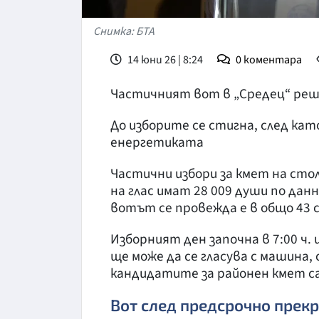
Снимка: БТА
14 юни 26 | 8:24
0
коментара
Частичният вот в „Средец“ реш
До изборите се стигна, след ка
енергетиката
Частични избори за кмет на сто
на глас имат 28 009 души по да
вотът се провежда е в общо 43 с
Изборният ден започна в 7:00 ч. 
ще може да се гласува с машина
кандидатите за районен кмет с
Вот след предсрочно прек