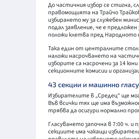
До частичния избор се стигна, 
правомощията на Трайчо Трайков
избирането му за служебен мини
подал заявление, че е предложен
положи клетва пред Народното 
Така един от централните столи
наложи насрочването на частич
изборите са насрочени за 14 юни
секционните комисии и организа
43 секции и машинно глас
Избирателите в „Средец“ ще мог
Във всички тях ще има възможно
трябва да осигури нормално про
Гласуването започна в 7:00 ч. и 
секциите има чакащи избиратели