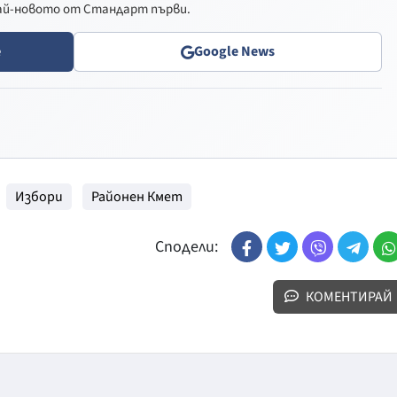
най-новото от Стандарт първи.
e
Google News
Избори
Районен Кмет
Сподели:
КОМЕНТИРАЙ