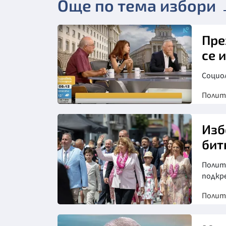
Още по тема избори
Пре
се 
Социо
Полит
Изб
бит
Полито
подкр
Полит