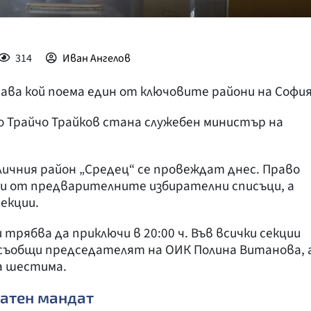
314
Иван Ангелов
ава кой поема един от ключовите райони на Софи
то Трайчо Трайков стана служебен министър на
личния район „Средец“ се провеждат днес. Право
нни от предварителните избирателни списъци, а
екции.
и трябва да приключи в 20:00 ч. Във всички секции
, съобщи председателят на ОИК Полина Витанова, 
а шестима.
ратен мандат