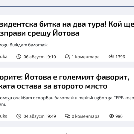
зидентска битка на два тура! Кой щ
изправи срещу Йотова
лози виждат балотаж
ика
06 август | 9:10
1
коментара
1396
орите: Йотова е големият фаворит,
ката остава за второто място
лози очакват оспорван балотаж и тежък избор за ГЕРБ кого
епи
ика
04 август | 9:49
0
коментара
980