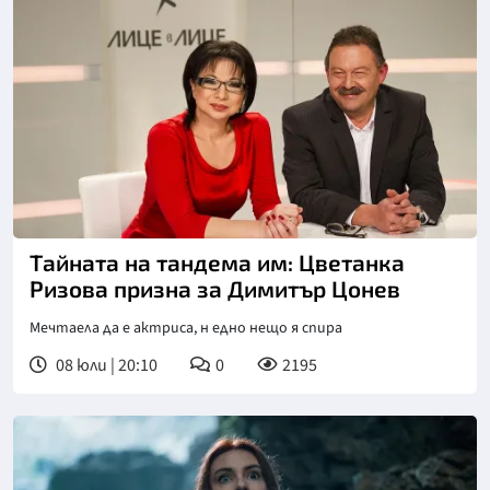
Тайната на тандема им: Цветанка
Ризова призна за Димитър Цонев
Мечтаела да е актриса, н едно нещо я спира
08 юли | 20:10
0
2195