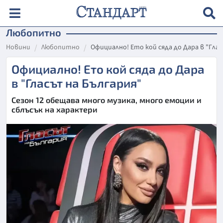
Любопитно
Новини
Любопитно
Официално! Ето кой сяда до Дара в "Гла
Официално! Ето кой сяда до Дара
в "Гласът на България"
Сезон 12 обещава много музика, много емоции и
сблъсък на характери