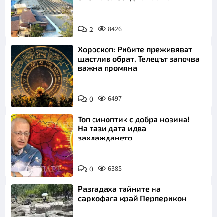
2
8426
Хороскоп: Рибите преживяват
щастлив обрат, Телецът започва
важна промяна
0
6497
Топ синоптик с добра новина!
На тази дата идва
захлаждането
0
6385
Разгадаха тайните на
саркофага край Перперикон