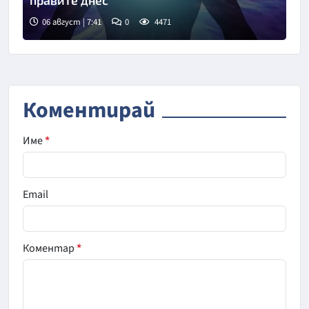
правите днес
06 август | 7:41
0
4471
Коментирай
Име
*
Email
Коментар
*