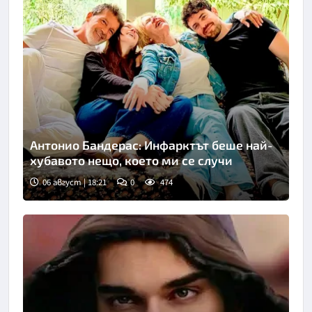
Антонио Бандерас: Инфарктът беше най-
хубавото нещо, което ми се случи
06 август | 18:21
0
474
Снимка: Инстаграм