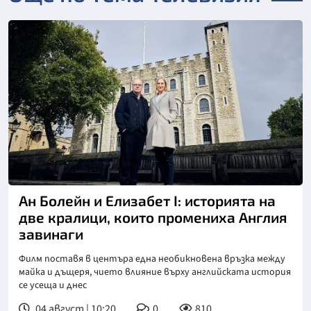
Ан Болейн и Елизабет I: историята на
две кралици, които промениха Англия
завинаги
Филм поставя в центъра една необикновена връзка между
майка и дъщеря, чието влияние върху английската история
се усеща и днес
04 август | 10:20
0
810