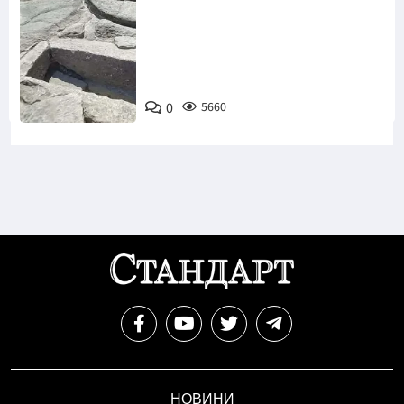
Снимка:
Bulgaria ON
0
5660
AIR
НОВИНИ