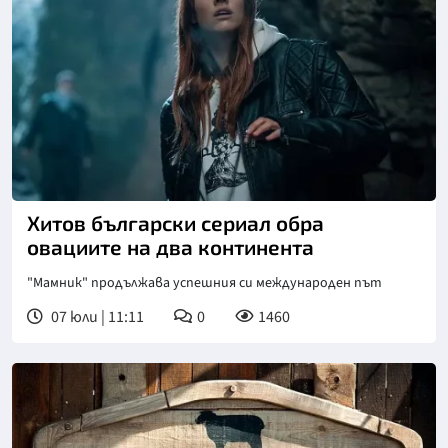
Снимка: БНТ
Хитов български сериал обра
овациите на два континента
"Мамник" продължава успешния си международен път
07 юли | 11:11
0
1460