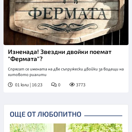
Изненада! Звездни двойки поемат
"Фермата"?
Спрягат се имената на две съпружески двойки за водещи на
хитовото риалити
01 юли | 16:23
0
3773
ОЩЕ ОТ ЛЮБОПИТНО