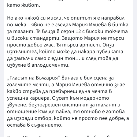
като живот.
Но ако някой си мисли, че опитът я е направил
по-мека – явно не е гледал Мария Илиева в битка
за талант. Тя влиза в сезон 12 с високи токчета
и високи стандарти. Защото Мария не търси
просто добър глас. Тя търси артист. Онзи
изпълнител, който може да накара публиката
да замълчи само с един тон… и след това да
избухне в аплодисменти.
„Гласът на България“ винаги е бил сцена за
големите мечти, а Мария Илиева отлично знае
какво струва да превърнеш една мечта в
успешна кариера. С усет към модерното
звучене, безпогрешен инстинкт за талант и
отношение към детайла, тя отново е готова
да изгради отбор, който не просто пее добре, а
остава в съзнанието.