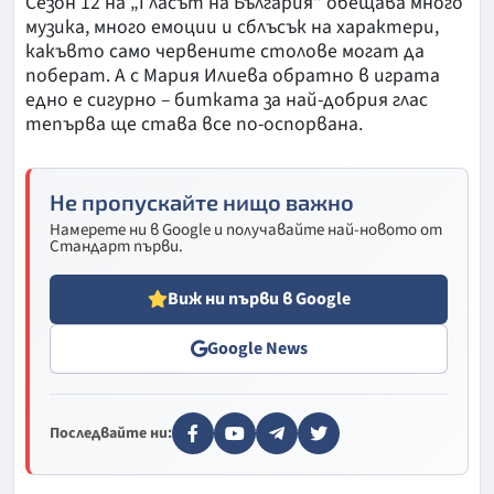
Сезон 12 на „Гласът на България“ обещава много
музика, много емоции и сблъсък на характери,
какъвто само червените столове могат да
поберат. А с Мария Илиева обратно в играта
едно е сигурно – битката за най-добрия глас
тепърва ще става все по-оспорвана.
Не пропускайте нищо важно
Намерете ни в Google и получавайте най-новото от
Стандарт първи.
Виж ни първи в Google
Google News
Последвайте ни: