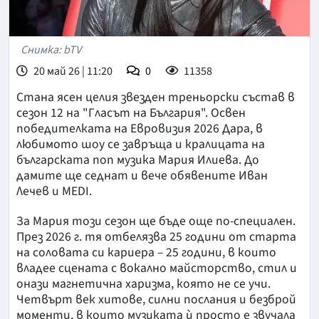
Снимка: bTV
20 май 26 | 11:20
0
11358
Стана ясен целия звезден треньорски състав в
сезон 12 на "Гласът на България". Освен
победителката на Евровизия 2026 Дара, в
любимото шоу се завръща и кралицата на
българската поп музика Мария Илиева. До
дамите ще седнат и вече обявените Иван
Лечев и MEDI.
За Мария този сезон ще бъде още по-специален.
През 2026 г. тя отбелязва 25 години от старта
на соловата си кариера – 25 години, в които
владее сцената с вокално майсторство, стил и
онази магнетична харизма, която не се учи.
Четвърт век хитове, силни послания и безброй
моменти, в които музиката ѝ просто е звучала