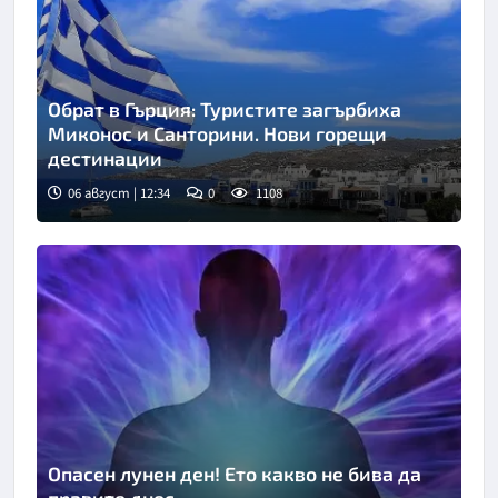
Обрат в Гърция: Туристите загърбиха
Миконос и Санторини. Нови горещи
дестинации
06 август | 12:34
0
1108
Опасен лунен ден! Ето какво не бива да