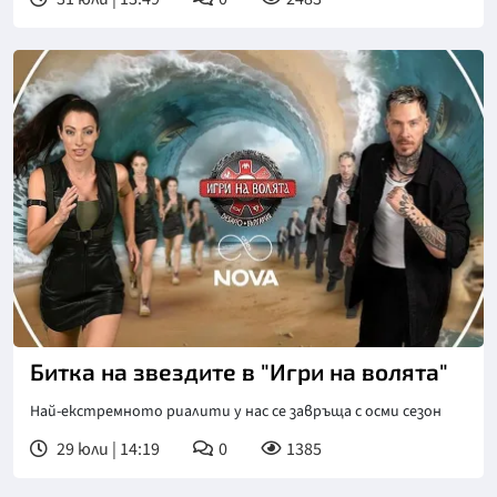
Снимка: NOVA
Битка на звездите в "Игри на волята"
Най-екстремното риалити у нас се завръща с осми сезон
29 юли | 14:19
0
1385