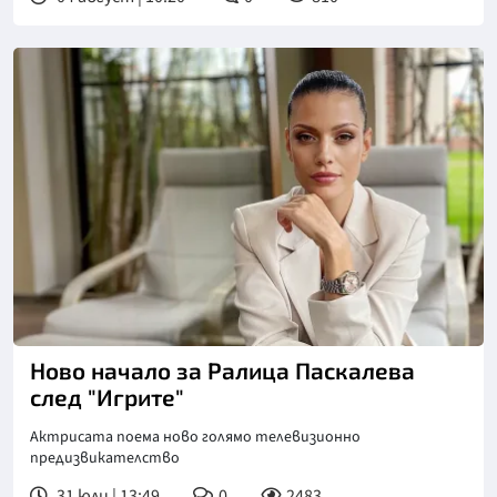
Снимка: NOVA
Ново начало за Ралица Паскалева
след "Игрите"
Актрисата поема ново голямо телевизионно
предизвикателство
31 юли | 13:49
0
2483