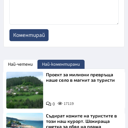
Най-четени
Най-коментирани
Проект за милиони превръща
наше село в магнит за туристи
0
17119
Съдират кожите на туристите в
този наш курорт. Шокираща
сметка за обяд на плажа