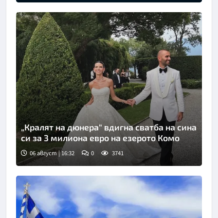
„Кралят на дюнера“ вдигна сватба на сина
си за 3 милиона евро на езерото Комо
06 август | 16:32
0
3741
Снимка: Инстаграм