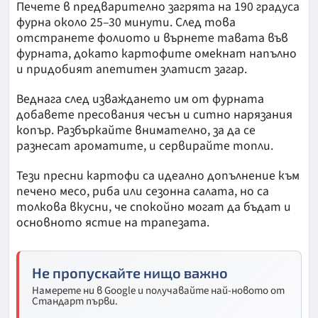
Печете в предварително загрята на 190 градуса
фурна около 25–30 минути. След това
отстранете фолиото и върнете тавата във
фурната, докато картофите омекнат напълно
и придобият апетитен златист загар.
Веднага след изваждането им от фурната
добавете пресования чесън и ситно нарязания
копър. Разбъркайте внимателно, за да се
разнесат ароматите, и сервирайте топли.
Тези пресни картофи са идеално допълнение към
печено месо, риба или сезонна салата, но са
толкова вкусни, че спокойно могат да бъдат и
основното ястие на трапезата.
Не пропускайте нищо важно
Намерете ни в Google и получавайте най-новото от
Стандарт първи.