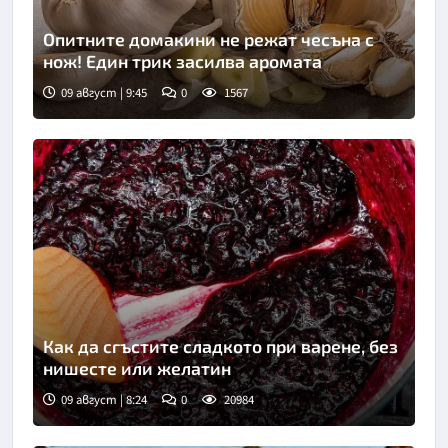
Опитните домакини не режат чесъна с
нож! Един трик засилва аромата
09 август | 9:45
0
1567
Как да сгъстите сладкото при варене, без
нишесте или желатин
09 август | 8:24
0
20984