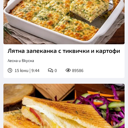
Лятна запеканка с тиквички и картофи
Лесна и вкусна
15 юни | 9:44
0
89586