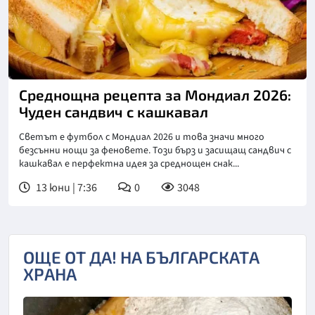
Снимка: Bulgaria ON AIR
Среднощна рецепта за Мондиал 2026:
Чуден сандвич с кашкавал
Светът е футбол с Мондиал 2026 и това значи много
безсънни нощи за феновете. Този бърз и засищащ сандвич с
кашкавал е перфектна идея за среднощен снак...
13 юни | 7:36
0
3048
ОЩЕ ОТ ДА! НА БЪЛГАРСКАТА
ХРАНА