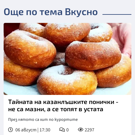
Още по тема Вкусно
Тайната на казанлъшките понички -
не са мазни, а се топят в устата
През лятото са хит по курортите
06 август | 17:30
0
2297