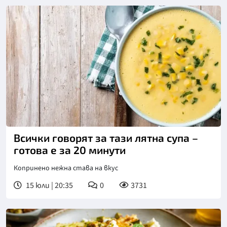
Всички говорят за тази лятна супа –
готова е за 20 минути
Копринено нежна става на вкус
15 юли | 20:35
0
3731