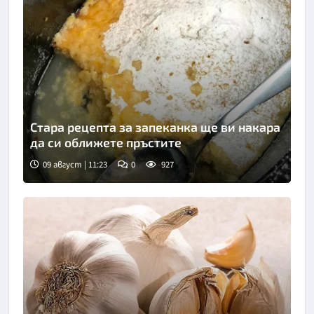
Стара рецепта за запеканка ще ви накара
да си оближете пръстите
09 август | 11:23
0
927