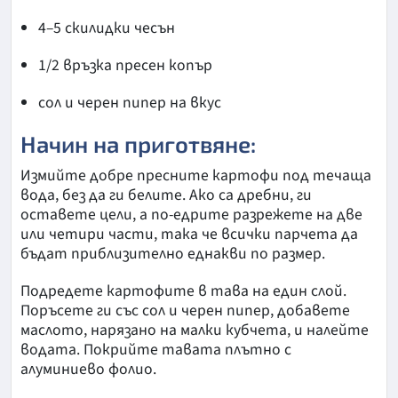
4–5 скилидки чесън
1/2 връзка пресен копър
сол и черен пипер на вкус
Начин на приготвяне:
Измийте добре пресните картофи под течаща
вода, без да ги белите. Ако са дребни, ги
оставете цели, а по-едрите разрежете на две
или четири части, така че всички парчета да
бъдат приблизително еднакви по размер.
Подредете картофите в тава на един слой.
Поръсете ги със сол и черен пипер, добавете
маслото, нарязано на малки кубчета, и налейте
водата. Покрийте тавата плътно с
алуминиево фолио.