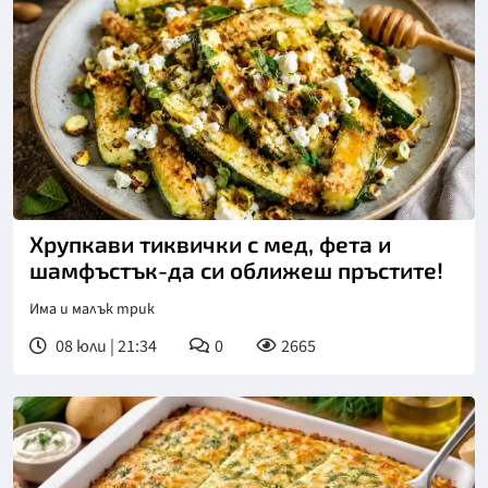
Хрупкави тиквички с мед, фета и
шамфъстък-да си оближеш пръстите!
Има и малък трик
08 юли | 21:34
0
2665