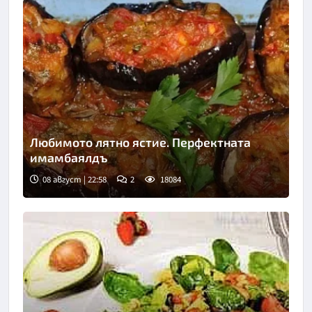
Любимото лятно ястие. Перфектната
имамбаялдъ
08 август | 22:58
2
18084