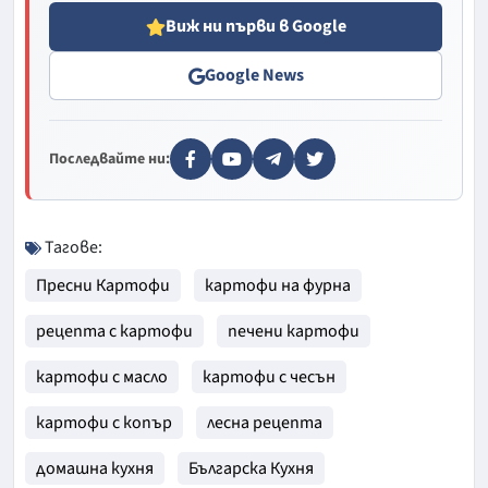
Виж ни първи в Google
Google News
Последвайте ни:
Тагове:
Пресни Картофи
картофи на фурна
рецепта с картофи
печени картофи
картофи с масло
картофи с чесън
картофи с копър
лесна рецепта
домашна кухня
Българска Кухня