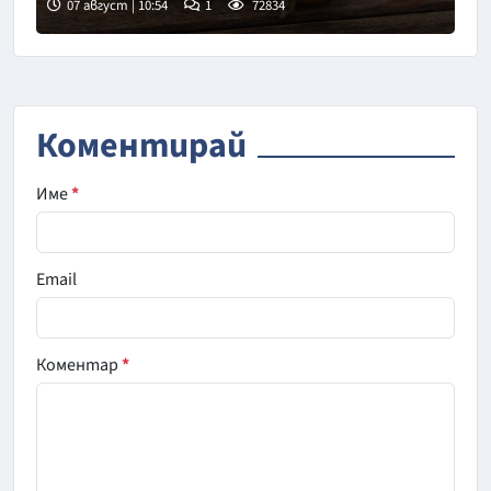
07 август | 10:54
1
72834
Снимка: Пиксабей
Коментирай
Име
*
Email
Коментар
*