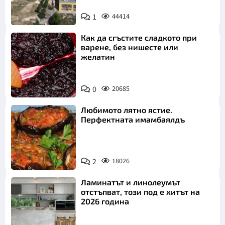
1
44414
Как да сгъстите сладкото при
варене, без нишесте или
желатин
0
20685
Любимото лятно ястие.
Перфектната имамбаялдъ
2
18026
Ламинатът и линолеумът
отстъпват, този под е хитът на
2026 година