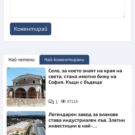
Най-четени
Най-коментирани
Село, за което знаят на края на
света, стана имотно бижу на
София. Къщи с бъдеще
1
87214
Легендарен завод за влакове
става индустриален лъв. Златни
инвестиции в най-
аристократичния ни град