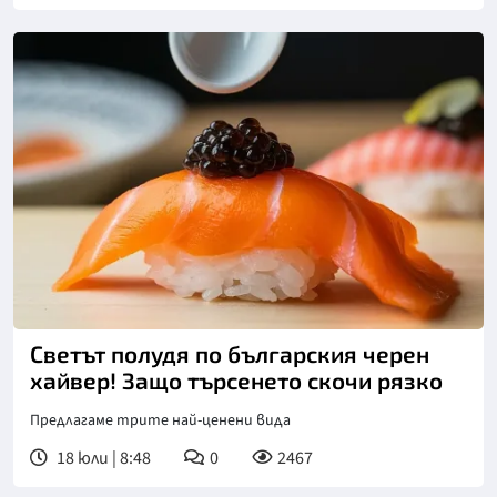
Снимка: БТА
Светът полудя по българския черен
хайвер! Защо търсенето скочи рязко
Предлагаме трите най-ценени вида
18 юли | 8:48
0
2467