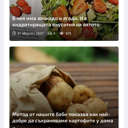
В нея има авокадо и ягоди. И е
хидратиращата вкусотия на лятото
07 август | 23:57
4
879
Метод от нашите баби показва как най-
добре да съхраняваме картофите у дома