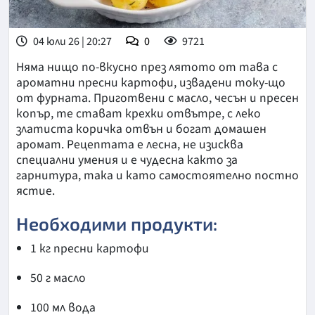
04 юли 26 | 20:27
0
9721
Няма нищо по-вкусно през лятото от тава с
ароматни пресни картофи, извадени току-що
от фурната. Приготвени с масло, чесън и пресен
копър, те стават крехки отвътре, с леко
златиста коричка отвън и богат домашен
аромат. Рецептата е лесна, не изисква
специални умения и е чудесна както за
гарнитура, така и като самостоятелно постно
ястие.
Необходими продукти:
1 кг пресни картофи
50 г масло
100 мл вода