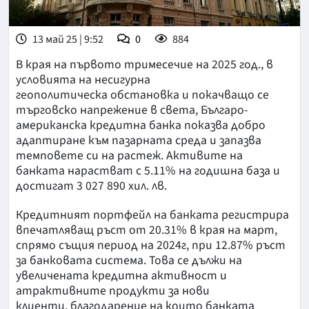
13 май 25 | 9:52
0
884
В края на първото тримесечие на 2025 год., в
условията на несигурна
геополитическа обстановка и покачващо се
търговско напрежение в света, Българо-
американска кредитна банка показва добро
адаптиране към пазарната среда и запазва
темповете си на растеж. Активите на
банката нарастват с 5.11% на годишна база и
достигат 3 027 890 хил. лв.
Кредитният портфейл на банката регистрира
впечатляващ ръст от 20.31% в края на март,
спрямо същия период на 2024г, при 12.87% ръст
за банковата система. Това се дължи на
увеличената кредитна активност и
атрактивните продукти за нови
клиенти, благодарение на които банката