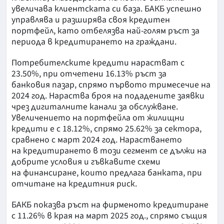
увеличава клиентската си база. БАКБ успешно
управлява и разширява своя кредитен
портфейл, като отбелязва най-голям ръст за
периода в кредитирането на граждани.
Потребителските кредити нарастват с
23.50%, при отчетени 16.13% ръст за
банковия пазар, спрямо първото тримесечие на
2024 год. Нараства броя на подадените заявки
чрез дигиталните канали за обслужване.
Увеличението на портфейла от жилищни
кредити е с 18.12%, спрямо 25.62% за сектора,
сравнено с март 2024 год. Нарастването
на кредитирането в този сегмент се дължи на
добрите условия и гъвкавите схеми
на финансиране, които предлага банката, при
отчитане на кредитния риск.
БАКБ показва ръст на фирменото кредитиране
с 11.26% в края на март 2025 год., спрямо същия