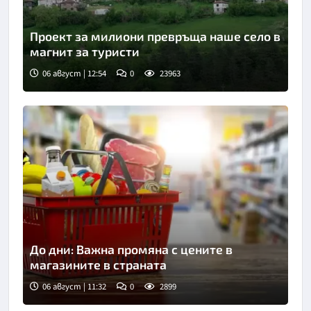
Проект за милиони превръща наше село в
магнит за туристи
06 август | 12:54
0
23963
До дни: Важна промяна с цените в
магазините в страната
06 август | 11:32
0
2899