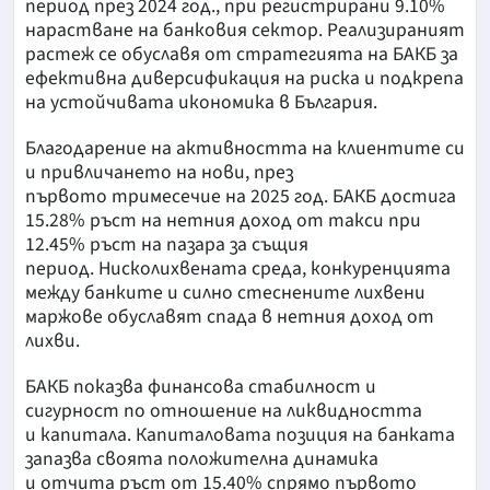
период през 2024 год., при регистрирани 9.10%
нарастване на банковия сектор. Реализираният
растеж се обуславя от стратегията на БАКБ за
ефективна диверсификация на риска и подкрепа
на устойчивата икономика в България.
Благодарение на активността на клиентите си
и привличането на нови, през
първото тримесечие на 2025 год. БАКБ достига
15.28% ръст на нетния доход от такси при
12.45% ръст на пазара за същия
период. Нисколихвената среда, конкуренцията
между банките и силно стеснените лихвени
маржове обуславят спада в нетния доход от
лихви.
БАКБ показва финансова стабилност и
сигурност по отношение на ликвидността
и капитала. Капиталовата позиция на банката
запазва своята положителна динамика
и отчита ръст от 15.40% спрямо първото