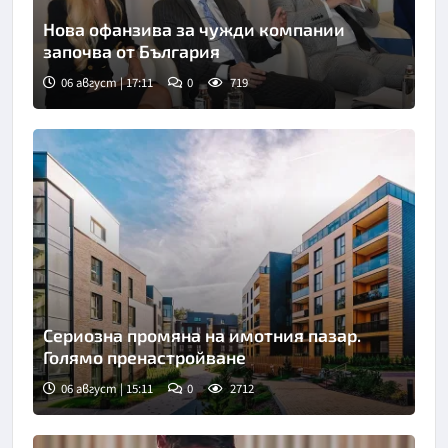
Нова офанзива за чужди компании
започва от България
06 август | 17:11
0
719
Сериозна промяна на имотния пазар.
Голямо пренастройване
06 август | 15:11
0
2712