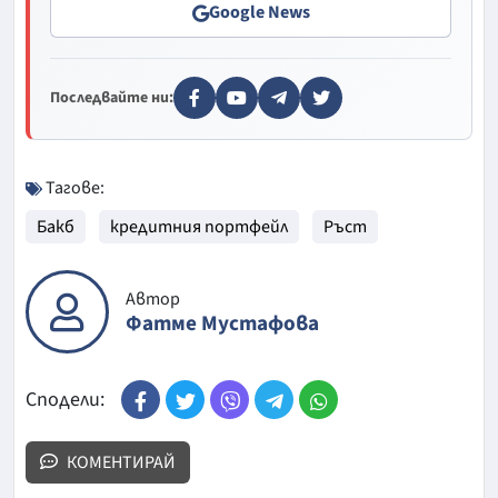
Google News
Последвайте ни:
Тагове:
Бакб
кредитния портфейл
Ръст
Автор
Фатме Мустафова
Сподели:
КОМЕНТИРАЙ