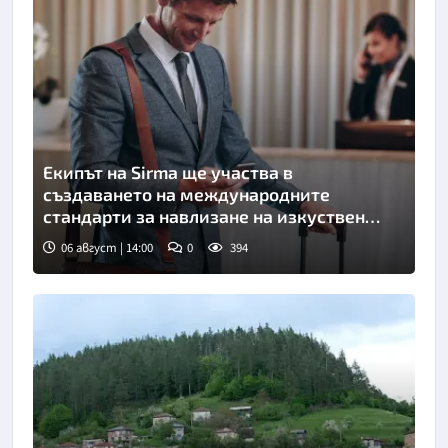
Екипът на Sirma ще участва в
създаването на международните
стандарти за навлизане на изкуствен
интелект в хотелиерството
06 август | 14:00
0
394