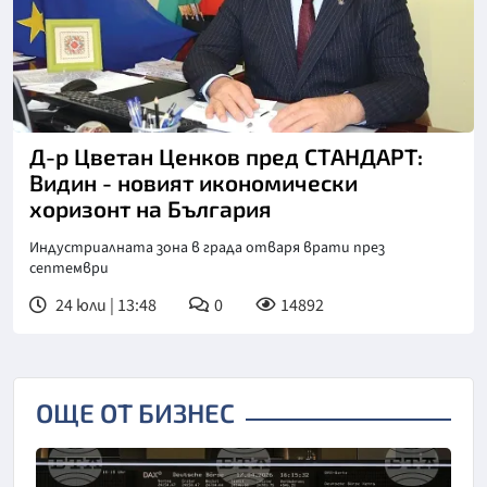
Д-р Цветан Ценков пред СТАНДАРТ:
Видин - новият икономически
хоризонт на България
Индустриалната зона в града отваря врати през
септември
24 юли | 13:48
0
14892
ОЩЕ ОТ БИЗНЕС