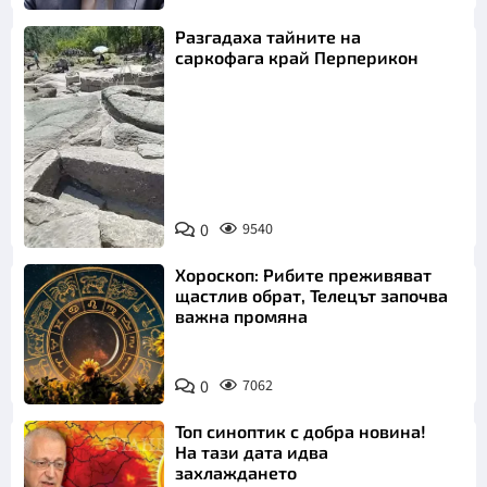
Разгадаха тайните на
саркофага край Перперикон
Снимка:
Bulgaria ON
0
9540
AIR
Хороскоп: Рибите преживяват
щастлив обрат, Телецът започва
важна промяна
0
7062
Топ синоптик с добра новина!
На тази дата идва
захлаждането