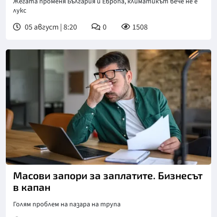
Жегата променя България и Европа, климатикът вече не е
лукс
05 август | 8:20
0
1508
Масови запори за заплатите. Бизнесът
в капан
Голям проблем на пазара на трупа