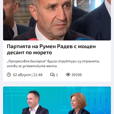
Партията на Румен Радев с мощен
десант по морето
„Прогресивна България“ вдига структури из страната,
готви се за кметските места
02 август | 21:48
1
39298