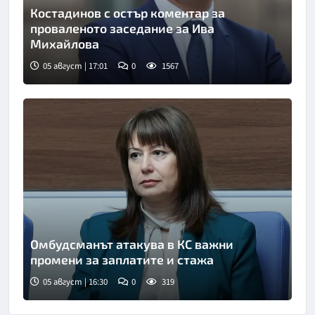
Костадинов с остър коментар за
проваленото заседание за Ива
Михайлова
05 август | 17:01
0
1567
Омбудсманът атакува в КС важни
промени за заплатите и стажа
05 август | 16:30
0
319