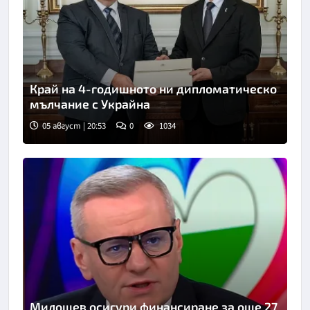
Край на 4-годишното ни дипломатическо
мълчание с Украйна
05 август | 20:53
0
1034
Милошев осигури финансиране за още 27