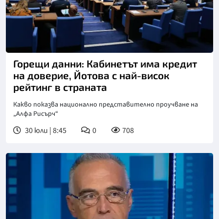
Снимка: БТА
Горещи данни: Кабинетът има кредит
на доверие, Йотова с най-висок
рейтинг в страната
Какво показва национално представително проучване на
„Алфа Рисърч“
30 юли | 8:45
0
708