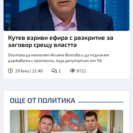
Кутев взриви ефира с разкритие за
заговор срещу властта
Опитаха да натопят Илияна Йотова и да подпалят
държавата с протести, каза депутатът от ПБ
29 юли | 21:40
2
9721
ОЩЕ ОТ ПОЛИТИКА