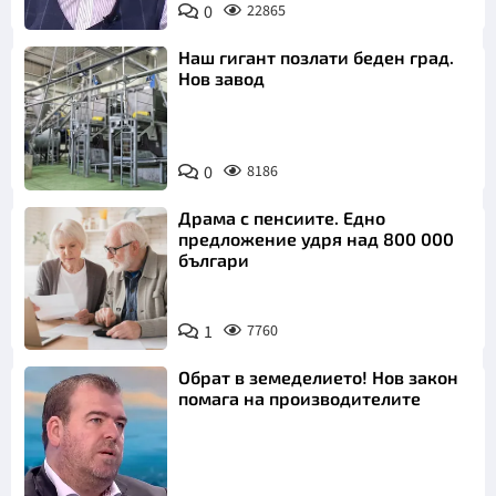
0
22865
Снимка: БНТ
Наш гигант позлати беден град.
Нов завод
0
8186
Драма с пенсиите. Едно
предложение удря над 800 000
българи
1
7760
Обрат в земеделието! Нов закон
помага на производителите