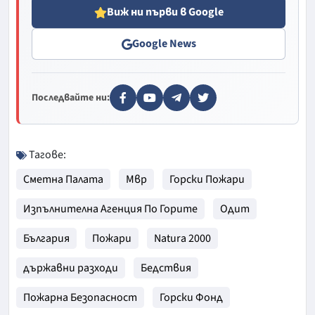
Виж ни първи в Google
Google News
Последвайте ни:
Тагове:
Сметна Палата
Мвр
Горски Пожари
Изпълнителна Агенция По Горите
Одит
България
Пожари
Natura 2000
държавни разходи
Бедствия
Пожарна Безопасност
Горски Фонд