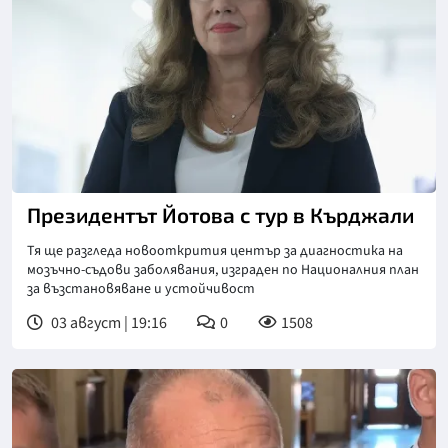
Снимка: БТА
Президентът Йотова с тур в Кърджали
Тя ще разгледа новооткрития център за диагностика на
мозъчно-съдови заболявания, изграден по Националния план
за възстановяване и устойчивост
03 август | 19:16
0
1508