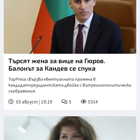
Търсят жена за вице на Гюров.
Балонът за Кандев се спука
TopPresa свързва евентуалната промяна в
кандидатпрезидентската двойка с вътрешнополитически
съображения
03 август | 19:19
5
5314