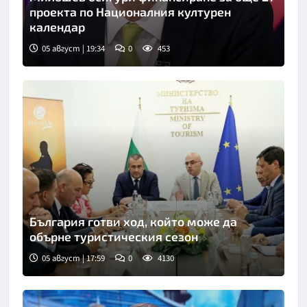
проекта по Националния културен
календар
05 август | 19:34
0
453
Снимка: Нова телевизия
България готви ход, който може да
обърне туристическия сезон
05 август | 17:59
0
4130