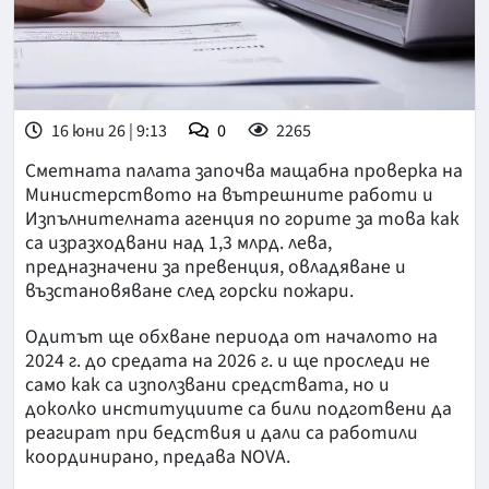
16 юни 26 | 9:13
0
2265
Сметната палата започва мащабна проверка на
Министерството на вътрешните работи и
Изпълнителната агенция по горите за това как
са изразходвани над 1,3 млрд. лева,
предназначени за превенция, овладяване и
възстановяване след горски пожари.
Одитът ще обхване периода от началото на
2024 г. до средата на 2026 г. и ще проследи не
само как са използвани средствата, но и
доколко институциите са били подготвени да
реагират при бедствия и дали са работили
координирано, предава NOVA.