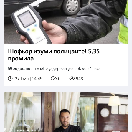
Шофьор изуми полицаите! 5,35
промила
59-годишният мъж е задържан за срок до 24 часа
27 юли | 14:49
0
948