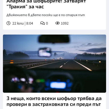
Аларма за шофьорите! Затварят
"Тракия" за час
Движението в двете посоки ще е по стария път
22 юли | 8:04
0
1092
3 неща, които всеки шофьор трябва да
провери в застраховката си преди път