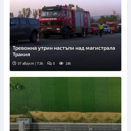
Тревожна утрин настъпи над магистрала
Тракия
07 август | 7:36
0
186
Снимка: бТВ