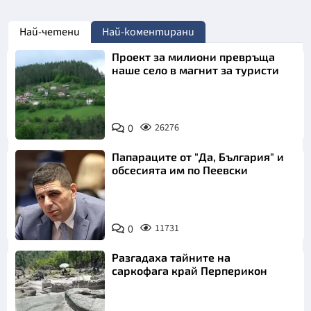
Най-четени
Най-коментирани
Проект за милиони превръща
наше село в магнит за туристи
0
26276
Папараците от "Да, България" и
обсесията им по Пеевски
0
11731
Разгадаха тайните на
саркофага край Перперикон