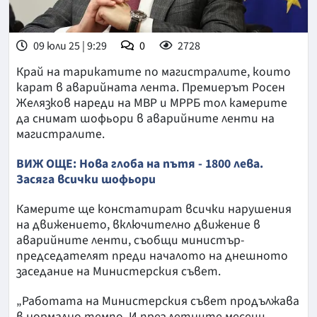
09 юли 25 | 9:29
0
2728
Край на тарикатите по магистралите, които
карат в аварийната лента. Премиерът Росен
Желязков нареди на МВР и МРРБ тол камерите
да снимат шофьори в аварийните ленти на
магистралите.
ВИЖ ОЩЕ: Нова глоба на пътя - 1800 лева.
Засяга всички шофьори
Камерите ще констатират всички нарушения
на движението, включително движение в
аварийните ленти, съобщи министър-
председателят преди началото на днешното
заседание на Министерския съвет.
„Работата на Министерския съвет продължава
в нормално темпо. И през летните месеци