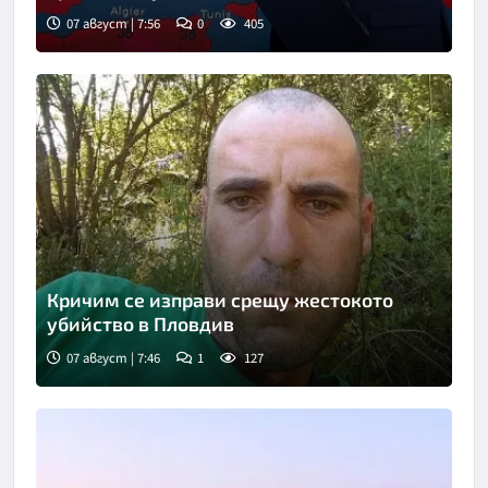
07 август | 7:56
0
405
Снимка: бТВ
Кричим се изправи срещу жестокото
убийство в Пловдив
07 август | 7:46
1
127