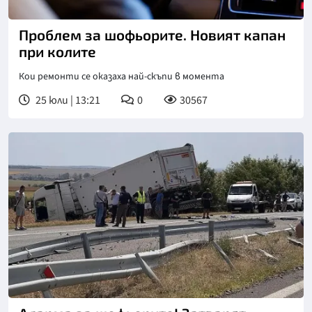
Проблем за шофьорите. Новият капан
при колите
Кои ремонти се оказаха най-скъпи в момента
25 юли | 13:21
0
30567