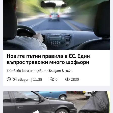
Новите пътни правила в ЕС. Един
въпрос тревожи много шофьори
ЕК обяви кога наредбите влизат в сила
04 август | 11:38
0
2830