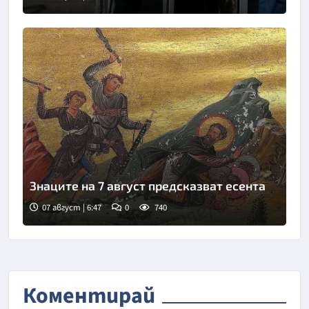
Снимка: БТА
Знаците на 7 август предсказват есента
07 август | 6:47
0
740
Коментирай