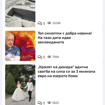
Снимка:
Bulgaria ON
0
10249
AIR
Топ синоптик с добра новина!
На тази дата идва
захлаждането
0
7094
„Кралят на дюнера“ вдигна
сватба на сина си за 3 милиона
евро на езерото Комо
Снимка:
0
5825
Инстаграм