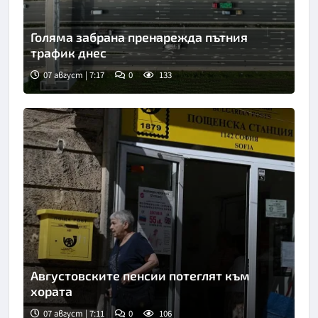
Голяма забрана пренарежда пътния
трафик днес
07 август | 7:17
0
133
Снимка: БТА
Августовските пенсии потеглят към
хората
07 август | 7:11
0
106