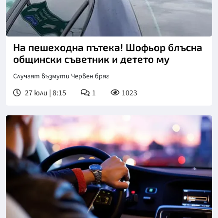
На пешеходна пътека! Шофьор блъсна
общински съветник и детето му
Случаят възмути Червен бряг
27 юли | 8:15
1
1023