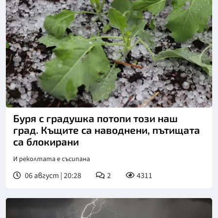
Буря с градушка потопи този наш
град. Къщите са наводнени, пътищата
са блокирани
И реколтата е съсипана
06 август | 20:28
2
4311