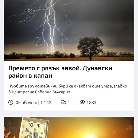
Времето с рязък завой. Дунавски
район в капан
Първите гръмотевични бури се очакват още утре, главно
в Централна Северна България
05 август | 17:42
1
1833