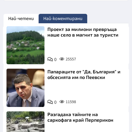
Най-четени
Най-коментирани
Проект за милиони превръща
наше село в магнит за туристи
0
25557
Папараците от "Да, България" и
обсесията им по Пеевски
0
11598
Разгадаха тайните на
саркофага край Перперикон