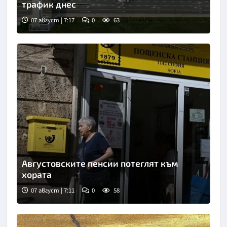
трафик днес
07 август | 7:17
0
63
Снимка: БТА
Августовските пенсии потеглят към
хората
07 август | 7:11
0
58
Снимка: БТА