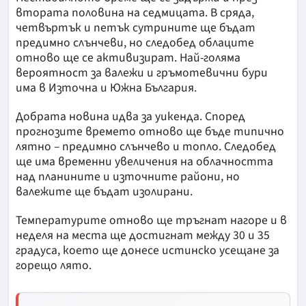
втората половина на седмицата. В сряда,
четвъртък и петък сутрините ще бъдат
предимно слънчеви, но следобед облаците
отново ще се активизират. Най-голяма
вероятност за валежи и гръмотевични бури
има в Източна и Южна България.
Добрата новина идва за уикенда. Според
прогнозите времето отново ще бъде типично
лятно – предимно слънчево и топло. Следобед
ще има временни увеличения на облачността
над планините и източните райони, но
валежите ще бъдат изолирани.
Температурите отново ще тръгнат нагоре и в
неделя на места ще достигнат между 30 и 35
градуса, което ще донесе истинско усещане за
горещо лято.