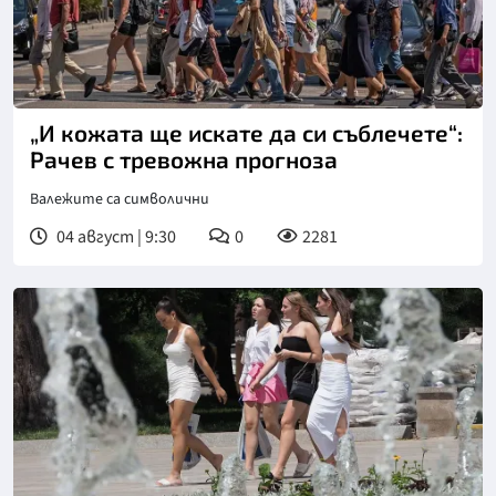
„И кожата ще искате да си съблечете“:
Рачев с тревожна прогноза
Валежите са символични
04 август | 9:30
0
2281