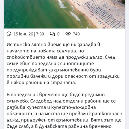
15 юни 26 | 7:30
0
740
Истинско лятно време ще ни зарадва в
началото на новата седмица, но
спокойствието няма да продължи дълго. След
слънчевия понеделник синоптиците
предупреждават за гръмотевични бури,
проливни валежи и дори опасност от градушки
в някои райони на страната.
В понеделник времето ще бъде предимно
слънчево. Следобед над отделни райони ще се
развива купеста и купесто-дъждовна
облачност, а на места ще превали краткотраен
дъжд, придружен от гръмотевици. Вятърът ще
бъде слаб, а в Дунавската равнина временно