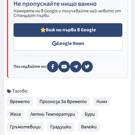
Не пропускайте нищо важно
Намерете ни в Google и получавайте най-новото от
Стандарт първи.
Виж ни първи в Google
Google News
Последвайте ни:
Тагове:
Времето
Прогноза За Времето
Нимх
Жега
Летни Температури
Бури
Гръмотевици
Градушки
Валежи