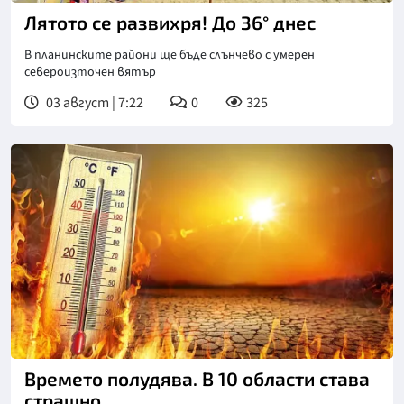
Лятото се развихря! До 36° днес
В планинските райони ще бъде слънчево с умерен
североизточен вятър
03 август | 7:22
0
325
Времето полудява. В 10 области става
страшно