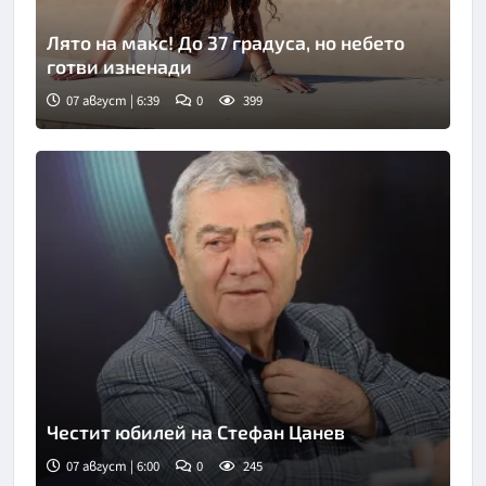
Лято на макс! До 37 градуса, но небето
готви изненади
07 август | 6:39
0
399
Честит юбилей на Стефан Цанев
07 август | 6:00
0
245
Снимка: БНР