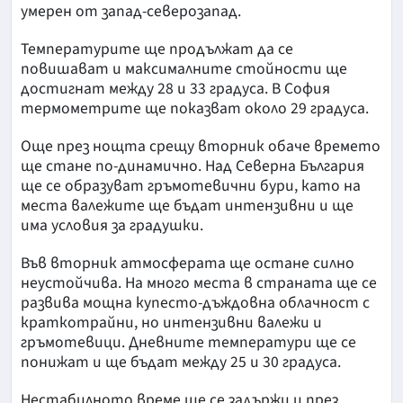
умерен от запад-северозапад.
Температурите ще продължат да се
повишават и максималните стойности ще
достигнат между 28 и 33 градуса. В София
термометрите ще показват около 29 градуса.
Още през нощта срещу вторник обаче времето
ще стане по-динамично. Над Северна България
ще се образуват гръмотевични бури, като на
места валежите ще бъдат интензивни и ще
има условия за градушки.
Във вторник атмосферата ще остане силно
неустойчива. На много места в страната ще се
развива мощна купесто-дъждовна облачност с
краткотрайни, но интензивни валежи и
гръмотевици. Дневните температури ще се
понижат и ще бъдат между 25 и 30 градуса.
Нестабилното време ще се задържи и през