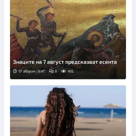
Знаците на 7 август предсказват есента
07 август | 6:47
0
431