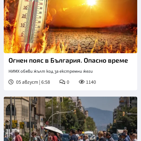
Огнен пояс в България. Опасно време
НИМХ обяви жълт код за екстремни жеги
05 август | 6:58
0
1140