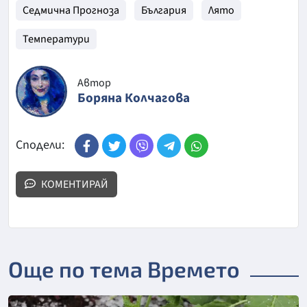
Седмична Прогноза
България
Лято
Температури
Автор
Боряна Колчагова
Сподели:
КОМЕНТИРАЙ
Още по тема Времето