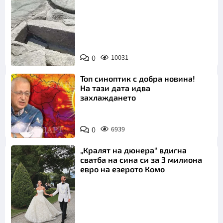
Снимка:
Bulgaria ON
0
10031
AIR
Топ синоптик с добра новина!
На тази дата идва
захлаждането
0
6939
„Кралят на дюнера“ вдигна
сватба на сина си за 3 милиона
евро на езерото Комо
Снимка: