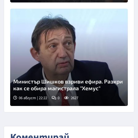
Министър Шишков взриви ефира. Разкри
как се обира магистрала "Хемус"
06 август | 22:22
0
2627
Снимка: БТА
Коментирай