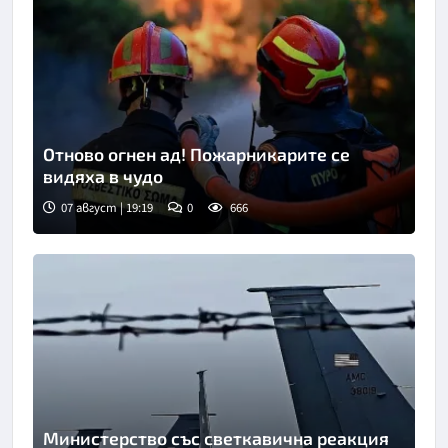
Отново огнен ад! Пожарникарите се
видяха в чудо
07 август | 19:19
0
666
Снимка: АП/БТА
Министерство със светкавична реакция