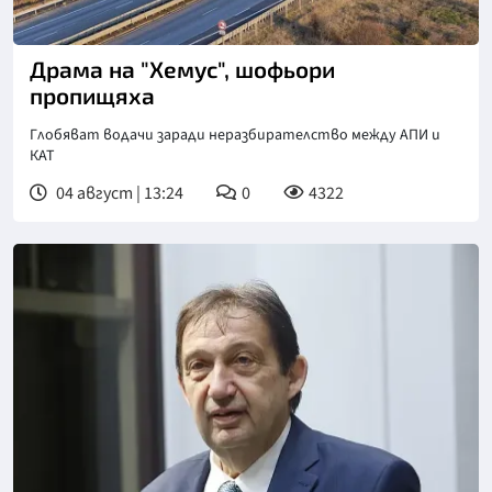
Драма на "Хемус", шофьори
пропищяха
Глобяват водачи заради неразбирателство между АПИ и
КАТ
04 август | 13:24
0
4322