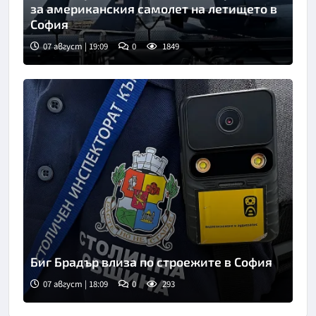
за американския самолет на летището в
София
07 август | 19:09
0
1849
Биг Брадър влиза по строежите в София
07 август | 18:09
0
293
Снимка: БНТ