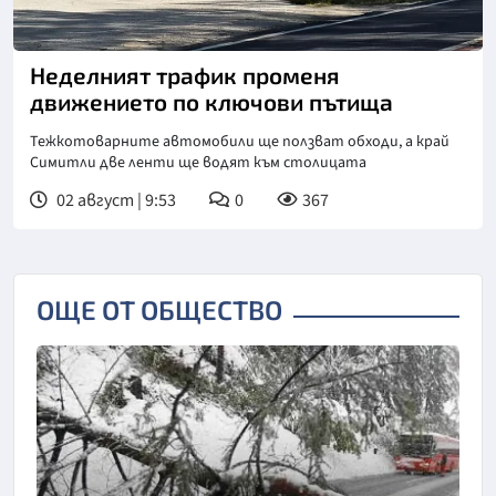
Снимка: БНТ
Неделният трафик променя
движението по ключови пътища
Тежкотоварните автомобили ще ползват обходи, а край
Симитли две ленти ще водят към столицата
02 август | 9:53
0
367
ОЩЕ ОТ ОБЩЕСТВО