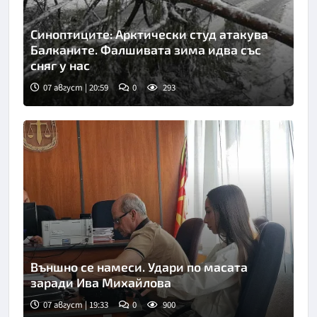
Синоптиците: Арктически студ атакува
Балканите. Фалшивата зима идва със
сняг у нас
07 август | 20:59
0
293
Външно се намеси. Удари по масата
заради Ива Михайлова
07 август | 19:33
0
900