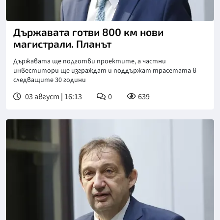
Снимка: БГНЕС
Държавата готви 800 км нови
магистрали. Планът
Държавата ще подготви проектите, а частни
инвеститори ще изграждат и поддържат трасетата в
следващите 30 години
03 август | 16:13
0
639