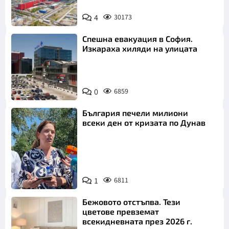
4
30173
Спешна евакуация в София.
Изкараха хиляди на улицата
0
6859
България печели милиони
всеки ден от кризата по Дунав
1
6811
Снимка: БТА
Бежовото отстъпва. Тези
цветове превземат
всекидневната през 2026 г.