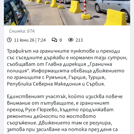
Снимка: БТА
11 юни 26 | 7:24
0
213
Трафикът на граничните пунктове и преходи
със съседните държави е нормален тази сутрин,
съобщават от Главна дирекция „Гранична
полиция“. Информацията обхваща движението
по границите с Румъния, Гърция, Турция,
Република Северна Македония и Сърбия.
Единственият участък, който изисква повече
внимание от пътуващите, е граничният
преход Русе-Гюргево, където продължават
ремонтни дейности по мостовото
съоръжение. Движението там се регулира,
затова при засилване на потока през деня са