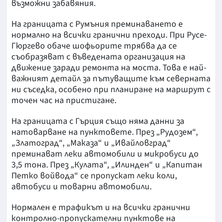
възможни забавяния.
На границата с Румъния преминаването е
нормално на всички гранични преходи. При Русе-
Гюргево обаче шофьорите трябва да се
съобразяват с въведената организация на
движение заради ремонта на моста. Това е най-
важният детайл за пътуващите към северната
ни съседка, особено при планиране на маршрут с
точен час на пристигане.
На границата с Гърция също няма данни за
натоварване на пунктовете. През „Рудозем“,
„Златоград“, „Маказа“ и „Ивайловград“
преминават леки автомобили и микробуси до
3,5 тона. През „Кулата“, „Илинден“ и „Капитан
Петко войвода“ се пропускат леки коли,
автобуси и товарни автомобили.
Нормален е трафикът и на всички гранични
контролно-пропускателни пунктове на