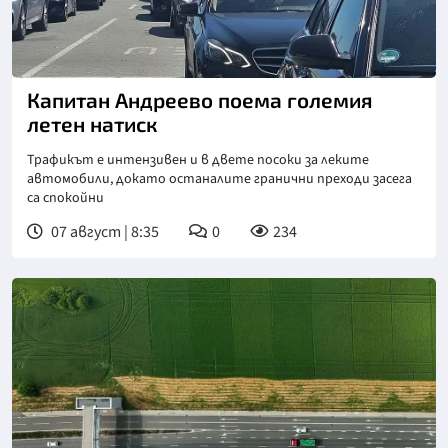
Снимка: БНТ
Капитан Андреево поема големия
летен натиск
Трафикът е интензивен и в двете посоки за леките
автомобили, докато останалите гранични преходи засега
са спокойни
07 август | 8:35
0
234