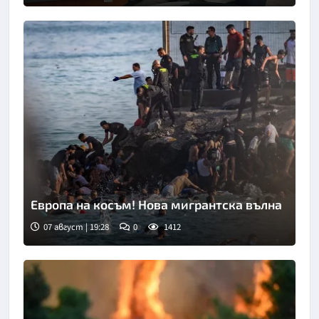
Европа на косъм! Нова мигрантска вълна
07 август | 19:28
0
1412
Снимка: Асошиейтед прес