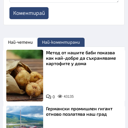
Най-четени
Най-коментирани
Метод от нашите баби показва
как най-добре да съхраняваме
картофите у дома
Снимка:
0
43135
Пиксабей
Германски промишлен гигант
отново позлатява наш град