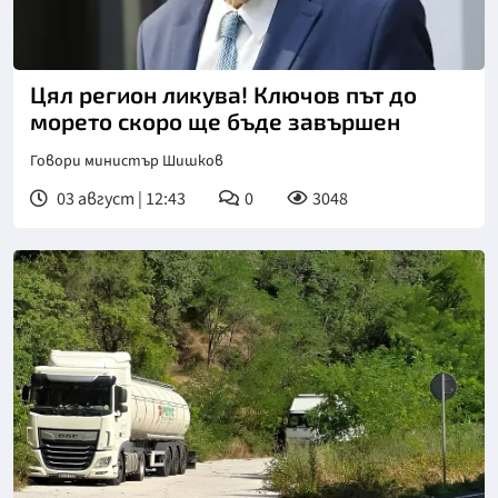
Снимка: БГНЕС
Цял регион ликува! Ключов път до
морето скоро ще бъде завършен
Говори министър Шишков
03 август | 12:43
0
3048