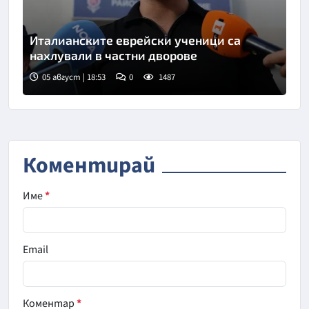
Италианските еврейски ученици са
нахлували в частни дворове
05 август | 18:53
0
1487
Снимка: Пармаков/БТА
Коментирай
Име
*
Email
Коментар
*