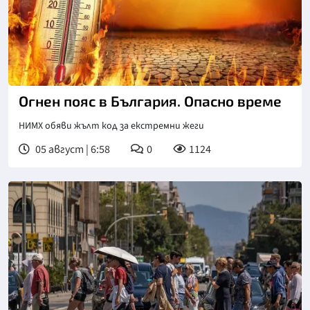
Огнен пояс в България. Опасно време
НИМХ обяви жълт код за екстремни жеги
05 август | 6:58
0
1124