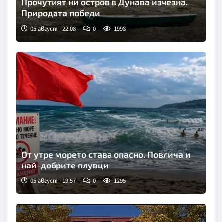
Прочутият ни остров в Дунава изчезна.
Природата победи
05 август | 22:08
0
1998
От утре морето става опасно. Повлича и
най-добрите плувци
05 август | 19:57
0
1295