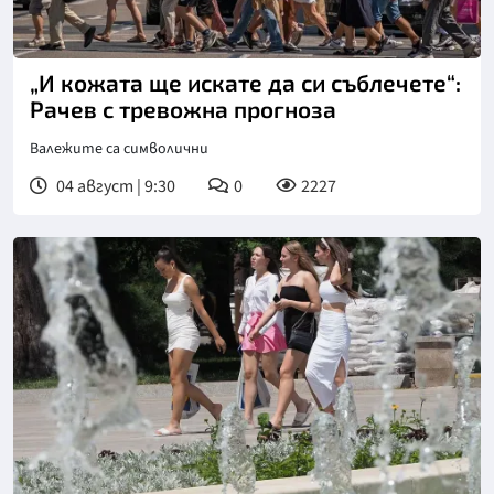
„И кожата ще искате да си съблечете“:
Рачев с тревожна прогноза
Валежите са символични
04 август | 9:30
0
2227