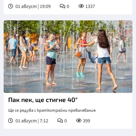
01 август | 19:09
0
1337
Пак пек, ще стигне 40°
Ще се редува с краткотрайни превалявания
01 август | 7:12
0
399