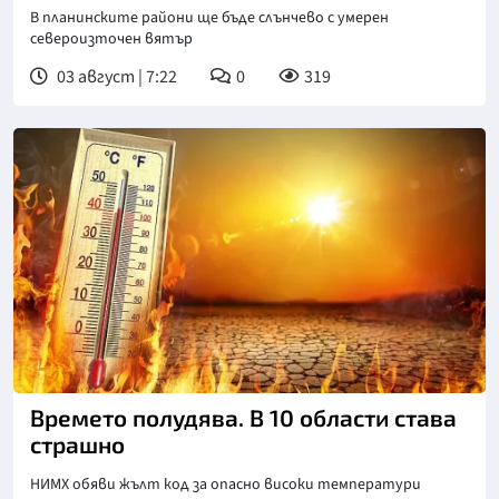
В планинските райони ще бъде слънчево с умерен
североизточен вятър
03 август | 7:22
0
319
Времето полудява. В 10 области става
страшно
НИМХ обяви жълт код за опасно високи температури