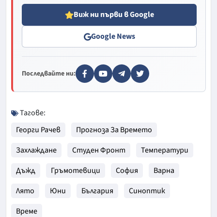
Виж ни първи в Google
Google News
Последвайте ни:
Тагове:
Георги Рачев
Прогноза За Времето
Захлаждане
Студен Фронт
Температури
Дъжд
Гръмотевици
София
Варна
Лято
Юни
България
Синоптик
Време