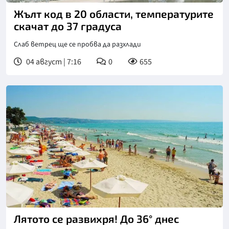
Жълт код в 20 области, температурите
скачат до 37 градуса
Слаб ветрец ще се пробва да разхлади
04 август | 7:16
0
655
Лятото се развихря! До 36° днес