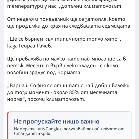
температури у нас“, допълни климатологът.
От неделя и понеделник ще се затопля, което
ще продължи до края на следващата седмицата.
„Ще се върнем към типичното топло лято“,
каза Георги Рачев.
Ще превалява по малко като най-много ще са в
петък. Месецът върви леко хладен - с около
половин градус под нормата.
„Варна и София се отчитат с най-добри валежи
до този момент - около 85% от месечната
норма“, посочи климатологът.
Не пропускайте нищо важно
Намерете ни в Google и получавайте най-новото от
Стандарт първи.