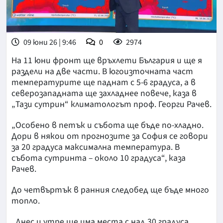
09 юни 26 | 9:46
0
2974
На 11 юни фронт ще връхлети България и ще я
раздели на две части. В югоизточната част
температурите ще паднат с 5-6 градуса, а в
северозападната ще захладнее повече, каза в
„Тази сутрин“ климатологът проф. Георги Рачев.
„Особено в петък и събота ще бъде по-хладно.
Дори в някои от прогнозите за София се говори
за 20 градуса максимална температура. В
събота сутринта – около 10 градуса“, каза
Рачев.
До четвъртък в ранния следобед ще бъде много
топло.
„Днес и утре ще има места с над 30 градуса