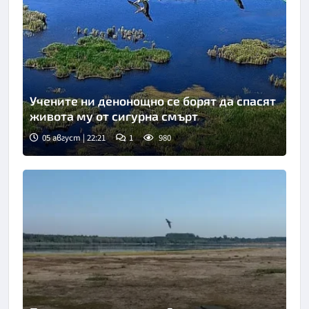
Учените ни денонощно се борят да спасят
живота му от сигурна смърт
05 август | 22:21
1
980