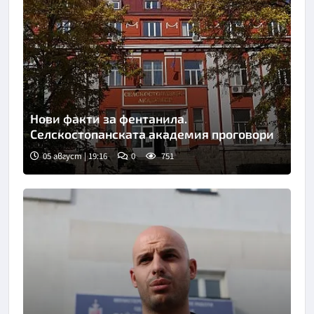
Нови факти за фентанила.
Селскостопанската академия проговори
05 август | 19:16
0
751