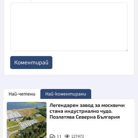
Най-четени
Най-коментирани
Легендарен завод за москвичи
стана индустриално чудо.
Позлатява Северна България
11
127472