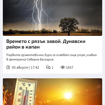
Времето с рязък завой. Дунавски
район в капан
Първите гръмотевични бури се очакват още утре, главно
в Централна Северна България
05 август | 17:42
1
1657