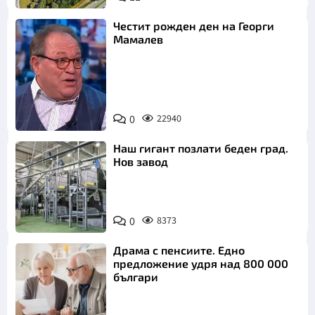
Честит рожден ден на Георги
Мамалев
0
22940
Снимка: БНТ
Наш гигант позлати беден град.
Нов завод
0
8373
Драма с пенсиите. Едно
предложение удря над 800 000
българи