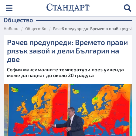
Общество
Новини
Общество
Рачев предупреди: Времето прави рязък з
Рачев предупреди: Времето прави
рязък завой и дели България на
две
София максималните температури през уикенда
може да паднат до около 20 градуса