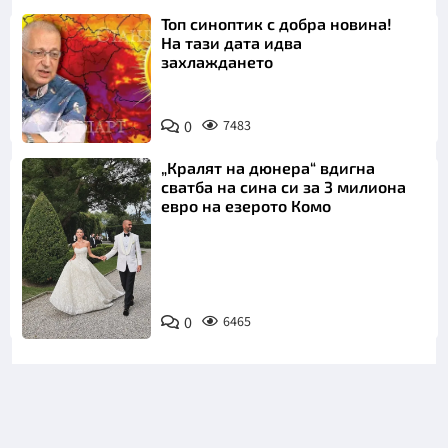
Топ синоптик с добра новина!
На тази дата идва
захлаждането
0
7483
„Кралят на дюнера“ вдигна
сватба на сина си за 3 милиона
евро на езерото Комо
Снимка:
0
6465
Инстаграм