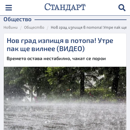
Общество
Новини
Общество
Нов град изпищя в потопа! Утре пак ще в
Нов град изпищя в потопа! Утре
пак ще вилнее (ВИДЕО)
Времето остава нестабилно, чакат се порои