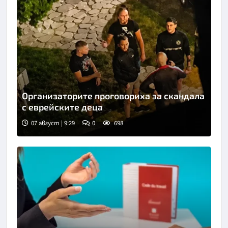
Организаторите проговориха за скандала
с еврейските деца
07 август | 9:29
0
698