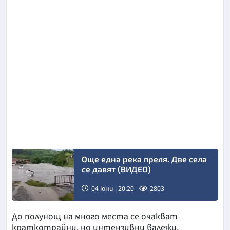
Още една река преля. Две села
се давят (ВИДЕО)
04 юни | 20:20
2803
До полунощ на много места се очакват
краткотрайни, но интензивни валежи,