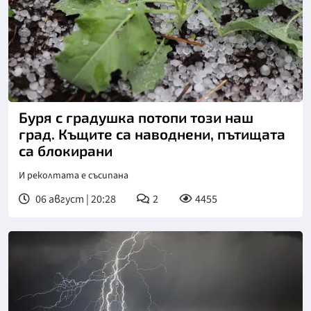
Буря с градушка потопи този наш
град. Къщите са наводнени, пътищата
са блокирани
И реколтата е съсипана
06 август | 20:28
2
4455