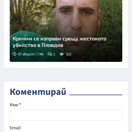
Кричим се изправи срещу жестокото
убийство в Пловдив
07 август | 7:46
1
522
Коментирай
Име
*
Email