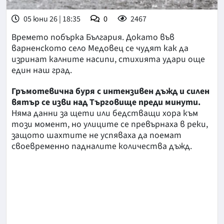
05 юни 26 | 18:35
0
2467
Времето побърка България. Докато във
варненското село Медовец се чудят как да
изринат калните насипи, стихията удари още
един наш град.
Гръмотевична буря с интензивен дъжд и силен
вятър се изви над Търговище преди минути.
Няма данни за щети или бедстващи хора към
този момент, но улиците се превърнаха в реки,
защото шахтите не успяваха да поемат
своевременно падналите количества дъжд.