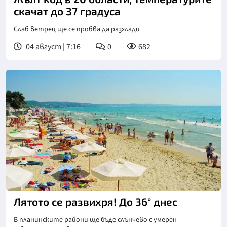
скачат до 37 градуса
Слаб ветрец ще се пробва да разхлади
04 август | 7:16
0
682
Лятото се развихря! До 36° днес
В планинските райони ще бъде слънчево с умерен