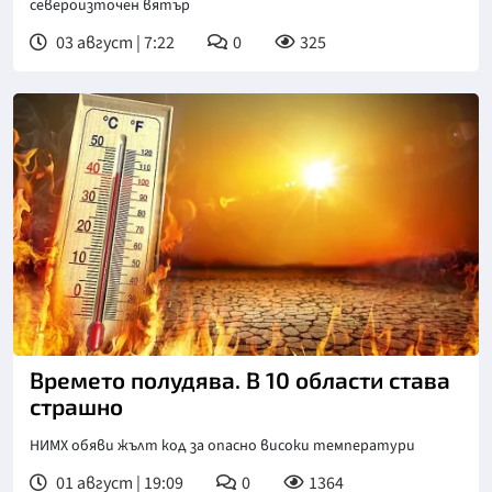
североизточен вятър
03 август | 7:22
0
325
Времето полудява. В 10 области става
страшно
НИМХ обяви жълт код за опасно високи температури
01 август | 19:09
0
1364