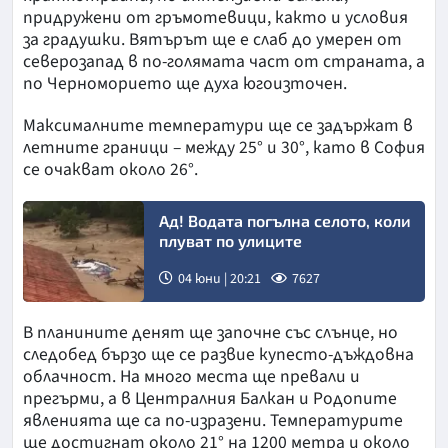
придружени от гръмотевици, както и условия
за градушки. Вятърът ще е слаб до умерен от
северозапад в по-голямата част от страната, а
по Черноморието ще духа югоизточен.
Максималните температури ще се задържат в
летните граници – между 25° и 30°, като в София
се очакват около 26°.
Ад! Водата погълна селото, коли
плуват по улиците
04 юни | 20:21
7627
В планините денят ще започне със слънце, но
следобед бързо ще се развие купесто-дъждовна
облачност. На много места ще превали и
прегърми, а в Централния Балкан и Родопите
явленията ще са по-изразени. Температурите
ще достигнат около 21° на 1200 метра и около