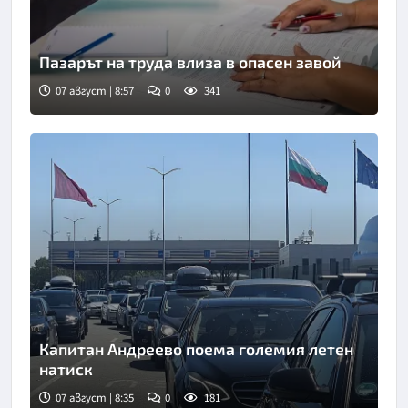
Пазарът на труда влиза в опасен завой
07 август | 8:57
0
341
Капитан Андреево поема големия летен
натиск
07 август | 8:35
0
181