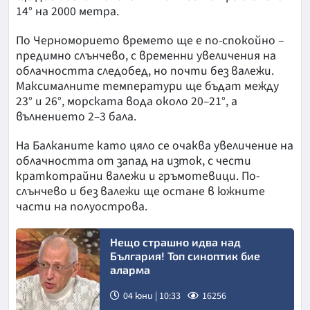
14° на 2000 метра.
По Черноморието времето ще е по-спокойно –
предимно слънчево, с временни увеличения на
облачността следобед, но почти без валежи.
Максималните температури ще бъдат между
23° и 26°, морската вода около 20–21°, а
вълнението 2–3 бала.
На Балканите като цяло се очаква увеличение на
облачността от запад на изток, с чести
краткотрайни валежи и гръмотевици. По-
слънчево и без валежи ще остане в южните
части на полуострова.
Нещо страшно идва над
България! Топ синоптик бие
аларма
04 юни | 10:33
16256