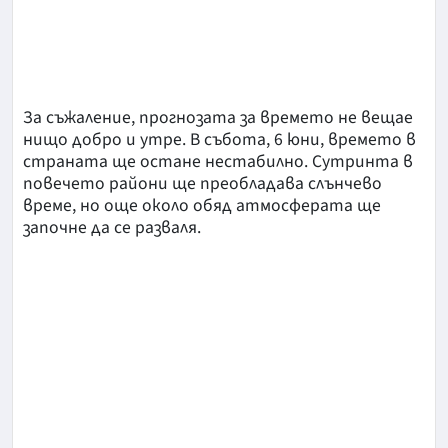
За съжаление, прогнозата за времето не вещае
нищо добро и утре. В събота, 6 юни, времето в
страната ще остане нестабилно. Сутринта в
повечето райони ще преобладава слънчево
време, но още около обяд атмосферата ще
започне да се разваля.