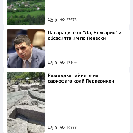
0
27673
Папараците от "Да, България" и
обсесията им по Пеевски
0
12109
Разгадаха тайните на
саркофага край Перперикон
Снимка:
Bulgaria ON
0
10777
AIR