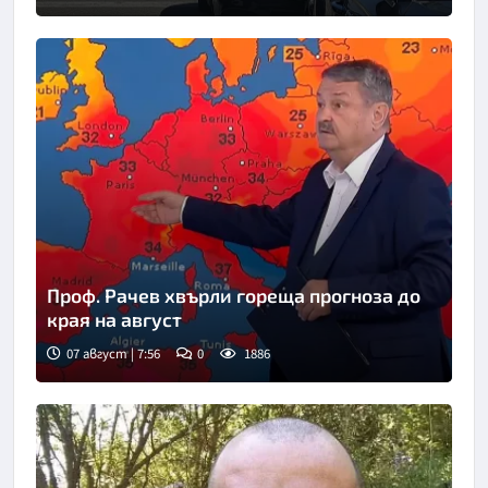
Снимка: БНТ
Проф. Рачев хвърли гореща прогноза до
края на август
07 август | 7:56
0
1886
Снимка: бТВ