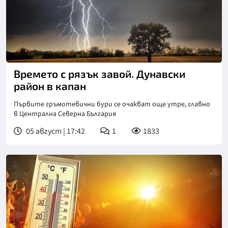
Времето с рязък завой. Дунавски
район в капан
Първите гръмотевични бури се очакват още утре, главно
в Централна Северна България
05 август | 17:42
1
1833