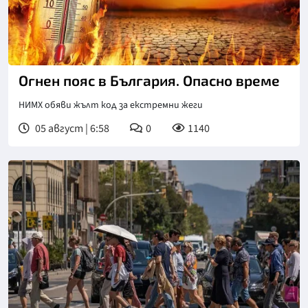
Огнен пояс в България. Опасно време
НИМХ обяви жълт код за екстремни жеги
05 август | 6:58
0
1140