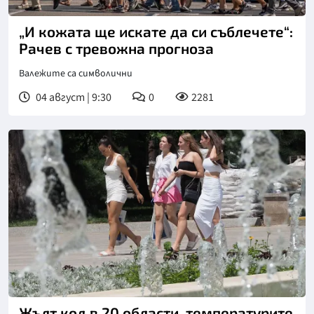
„И кожата ще искате да си съблечете“:
Рачев с тревожна прогноза
Валежите са символични
04 август | 9:30
0
2281
Жълт код в 20 области, температурите