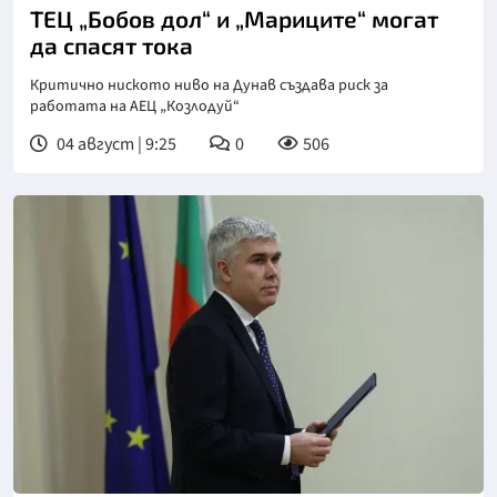
ТЕЦ „Бобов дол“ и „Мариците“ могат
да спасят тока
Критично ниското ниво на Дунав създава риск за
работата на АЕЦ „Козлодуй“
04 август | 9:25
0
506
Снимка: БТА