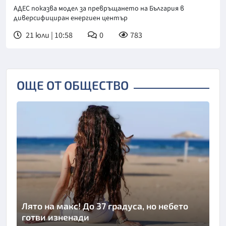
интелект като инструмент за
АДЕС показва модел за превръщането на България в
прозрачност
диверсифициран енергиен център
21 юли | 10:58
0
783
ОЩЕ ОТ ОБЩЕСТВО
Лято на макс! До 37 градуса, но небето
готви изненади