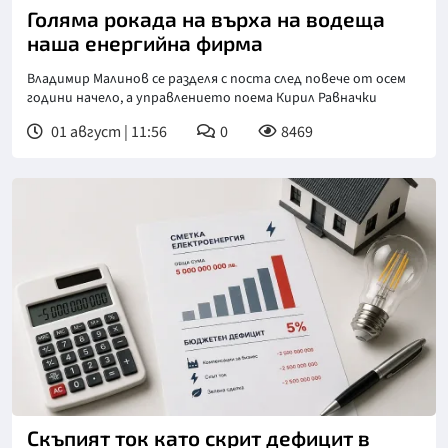
Голяма рокада на върха на водеща
наша енергийна фирма
Владимир Малинов се разделя с поста след повече от осем
години начело, а управлението поема Кирил Равначки
01 август | 11:56
0
8469
Скъпият ток като скрит дефицит в