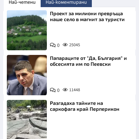
Най-четени
Най-коментирани
Проект за милиони превръща
наше село в магнит за туристи
0
25045
Папараците от "Да, България" и
обсесията им по Пеевски
0
11448
Разгадаха тайните на
саркофага край Перперикон