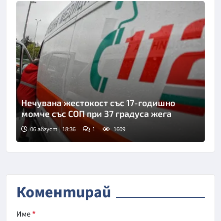
Нечувана жестокост със 17-годишно
момче със СОП при 37 градуса жега
06 август | 18:36
1
1609
Коментирай
Име
*