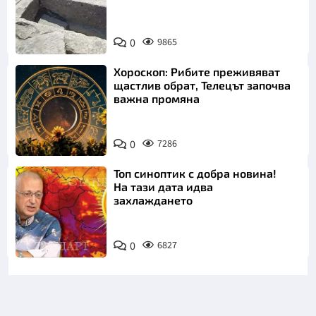
Снимка:
Bulgaria ON
0
9865
AIR
Хороскоп: Рибите преживяват
щастлив обрат, Телецът започва
важна промяна
0
7286
Топ синоптик с добра новина!
На тази дата идва
захлаждането
0
6827