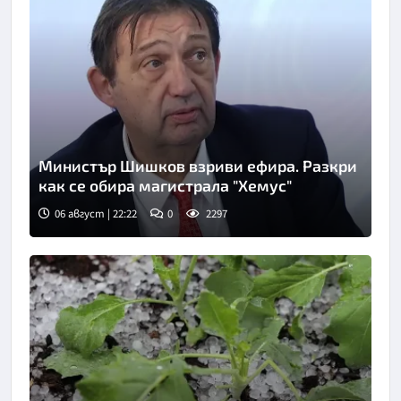
Министър Шишков взриви ефира. Разкри
как се обира магистрала "Хемус"
06 август | 22:22
0
2297
Снимка: БТА