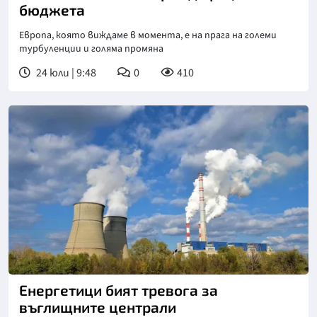
бюджета
Европа, която виждаме в момента, е на прага на големи
турбуленции и голяма промяна
24 юли | 9:48
0
410
Енергетици бият тревога за
въглищните централи