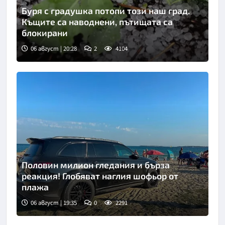
Буря с градушка потопи този наш град.
Къщите са наводнени, пътищата са
блокирани
06 август | 20:28
2
4104
Половин милион гледания и бърза
реакция! Глобяват наглия шофьор от
плажа
06 август | 19:35
0
2291