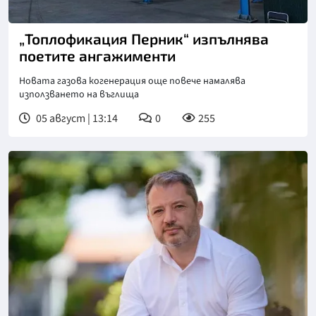
„Топлофикация Перник“ изпълнява
поетите ангажименти
Новата газова когенерация още повече намалява
използването на въглища
05 август | 13:14
0
255