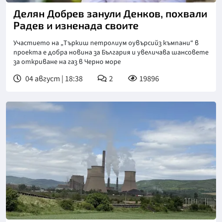
Делян Добрев занули Денков, похвали
Радев и изненада своите
Участието на „Търкиш петролиум оувърсийз къмпани“ в
проекта е добра новина за България и увеличава шансовете
за откриване на газ в Черно море
04 август | 18:38
2
19896