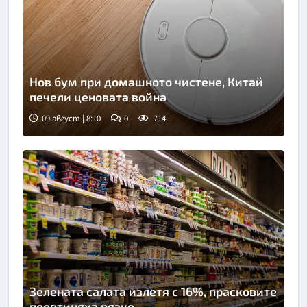
Нов бум при домашното чистене, Китай
печели ценовата война
09 август | 8:10
0
714
Снимка: Пиксабей
Зелената салата излетя с 16%, прасковите
поевтиняха рязко