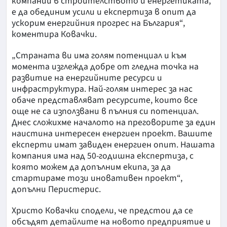
компании в строителството и енергетиката,
е да обединим усили и експертиза в опит да
ускорим енергийния прогрес на България“,
коментира Ковачки.
„Страната ви има голям потенциал и към
момента изглежда добре от гледна точка на
развитие на енергийните ресурси и
инфраструктура. Най-голям интерес за нас
обаче представляват ресурсите, които все
още не са използвани в пълния си потенциал.
Днес сложихме началото на преговорите за един
наистина интересен енергиен проект. Вашите
експерти имат завиден енергиен опит. Нашата
компания има над 50-годишна експертиза, с
която можем да допълним екипа, за да
стартираме този иновативен проект“,
допълни Перистерис.
Христо Ковачки сподели, че предстои да се
обсъдят детайлите на новото предприятие и