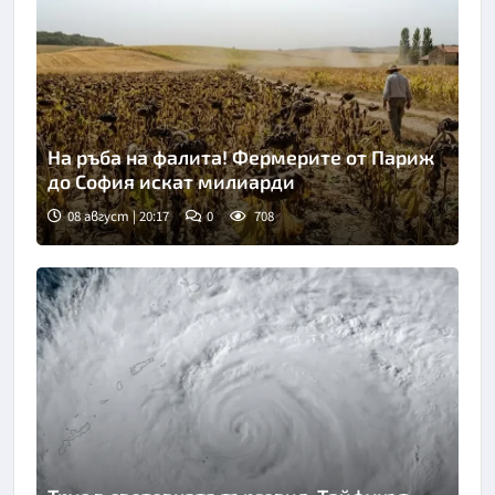
На ръба на фалита! Фермерите от Париж
до София искат милиарди
08 август | 20:17
0
708