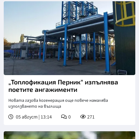
„Топлофикация Перник“ изпълнява
поетите ангажименти
Новата газова когенерация още повече намалява
използването на въглища
05 август | 13:14
0
271