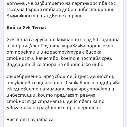
допълни, че развитието на партньорства със
съседна Гърция отваря добри инвестиционни
възможности и за двете страни.
Кой са Gek Terna:
Gek Terna са група от компании с над 50-годишна
история. Днес Групата управлява портфолио
от проекти и инфраструктура с висока
стойност и качество, което я поставя сред
водещите в сектора на европейско ниво.
Същевременно, чрез своите бизнес дейности,
тя укрепва социалното сближаване и подобрява
ежедневието на милиони хора чрез проекти и
инвестиции, които предлагат реална
стойност за страната и действат като
двигатели на развитие и просперитет.
Част от Групата са: