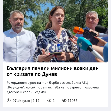
Снимка: БТА
България печели милиони всеки ден
от кризата по Дунав
Рекордният износ на ток върви със стабилна АЕЦ
„Козлодуй“, но секторът остава натоварен от огромни
дългове и спорни сделки
07 август | 9:19
2
11065