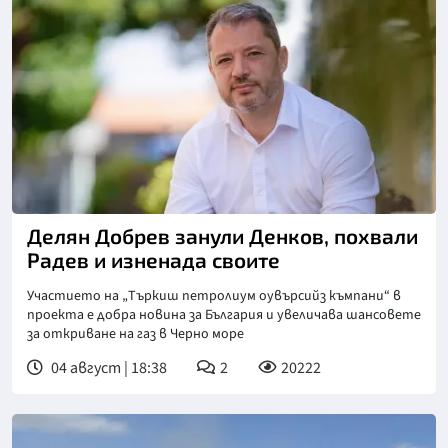
Делян Добрев занули Денков, похвали
Радев и изненада своите
Участието на „Търкиш петролиум оувърсийз къмпани“ в
проекта е добра новина за България и увеличава шансовете
за откриване на газ в Черно море
04 август | 18:38
2
20222