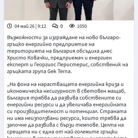
04 май 26 | 9:12
0
1050
Възможности за изграждане на ново българо-
гръцко енергийно предприятие на
територията на България обсъдиха днес
Христо Ковачки, предприемач и енергиен
експерт и Георгиос Перистерис, собственик на
гръцката група Gek Terna.
„На фона на нарастващата енергийна криза и
икономическа несигурност в световен мащаб,
България трябва да развива собствените си
енергийни ресурси и да увеличава енергийната
си производителност и потенциал. Страната
ни има неизползвани ресурси, които трябва да
започне да развива с бързи темпове. Целта на
срещата ни с една от най-големите гръцки