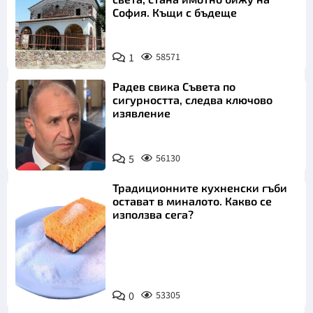
София. Къщи с бъдеще
1
58571
Радев свика Съвета по
сигурността, следва ключово
изявление
5
56130
Традиционните кухненски гъби
остават в миналото. Какво се
използва сега?
Снимка:
0
53305
Пиксабей