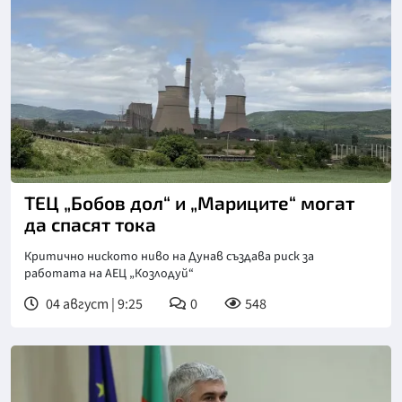
ТЕЦ „Бобов дол“ и „Мариците“ могат
да спасят тока
Критично ниското ниво на Дунав създава риск за
работата на АЕЦ „Козлодуй“
04 август | 9:25
0
548