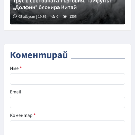
Трус в световната търговия. Тайфунът
„Долфин“ блокира Китай
08 август | 19:39
0
1305
Коментирай
Име
*
Email
Коментар
*