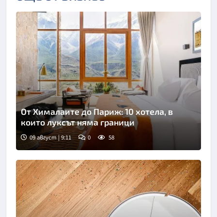
От Хималаите до Париж: 10 хотела, в
които луксът няма граници
09 август | 9:11
0
58