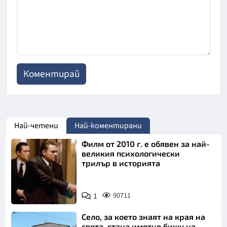
Най-четени
Най-коментирани
Филм от 2010 г. е обявен за най-
великия психологически
трилър в историята
1
90711
Село, за което знаят на края на
света, стана имотно бижу на