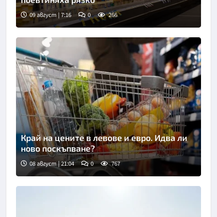
09 август | 7:16
0
266
Край на цените в левове и евро. Идва ли
ново поскъпване?
08 август | 21:04
0
767