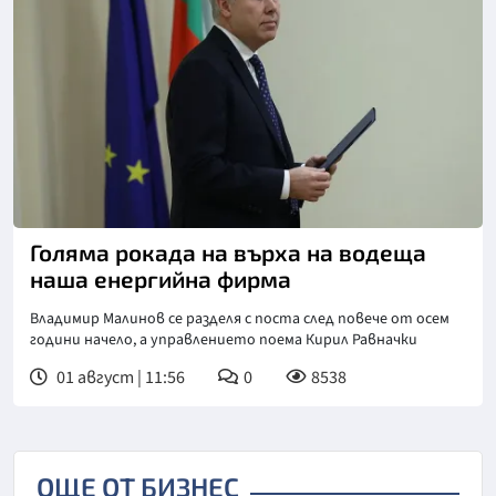
Снимка: БТА
Голяма рокада на върха на водеща
наша енергийна фирма
Владимир Малинов се разделя с поста след повече от осем
години начело, а управлението поема Кирил Равначки
01 август | 11:56
0
8538
ОЩЕ ОТ БИЗНЕС