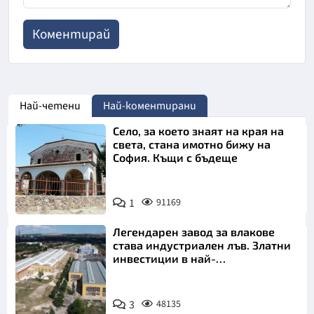
Най-четени
Най-коментирани
Село, за което знаят на края на
света, стана имотно бижу на
София. Къщи с бъдеще
1
91169
Легендарен завод за влакове
става индустриален лъв. Златни
инвестиции в най-
аристократичния ни град
3
48135