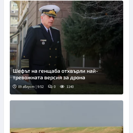
Шефът на генщаба отхвърли най-
тревожната версия за дрона
09 август | 9:52
0
1140
Снимка: БТА