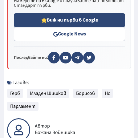
Намерете ни в Google и получавайте най-новото от
Стандарт първи.
Виж ни първи в Google
Google News
Последвайте ни:
Тагове:
Герб
Младен Шишков
Борисов
Нс
Парламент
Автор
Божана Войнишка