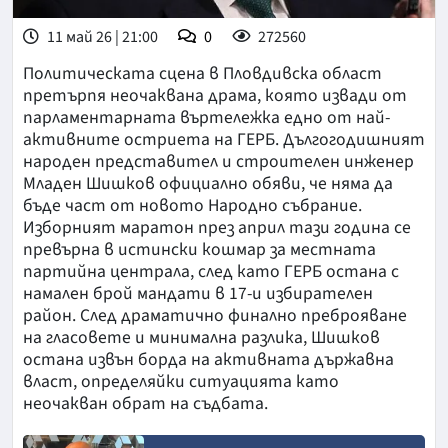
11 май 26 | 21:00
0
272560
Политическата сцена в Пловдивска област
претърпя неочаквана драма, която извади от
парламентарната въртележка едно от най-
активните остриета на ГЕРБ. Дългогодишният
народен представител и строителен инженер
Младен Шишков официално обяви, че няма да
бъде част от новото Народно събрание.
Изборният маратон през април тази година се
превърна в истински кошмар за местната
партийна централа, след като ГЕРБ остана с
намален брой мандати в 17-и избирателен
район. След драматично финално преброяване
на гласовете и минимална разлика, Шишков
остана извън борда на активната държавна
власт, определяйки ситуацията като
неочакван обрат на съдбата.