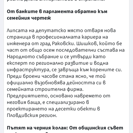
От банките в парламента обратно към
семейния чертеж
Липсата на депутатско място отваря нова
страница в професионалната кариера на
инженера от град Раковски. Шишков, който бе
част от общо осем последователни състава на
Народното събрание и се утвърди като
експерт по регионално развитие и водна
инфраструктура, се завръща към корените си.
Преди броени часове стана ясно, че той
официално възобновява дейността си в
семейната строителна фирма.
Предприятието, основано навремето от
неговия баща, е специализирано в
проектирането на десетки обекти в
Пловдивския регион.
Пътят на черния колан: От общинския съвет