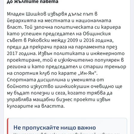
до жълтите павета
Младен Шишков извървя дълъг път в
йерархията на местната и националната
власт. Той започна политическата си кариера
като успешен председател на Общинския
съвет в Раковски между 2009 и 2016 година,
преди да прекрачи прага на парламента през
2017 година. Извън политиката и инженерното
проектиране, той е изключително популярен в
региона и като председател и старши треньор
на спортния клуб по карате „Ин-Ян“.
Спортната дисциплина и уменията от
бойното изкуство шинкиокушин очевидно ще
му бъдат полезни и сега, когато трябва да
управлява мащабни бизнес проекти извън
кулоарите на властта.
Не пропускайте нищо важно