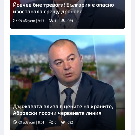
Йовчев бие тревога! България е опасно
изостанала срещу дронове
09 август | 9:17
1
964
Снимка: бТВ
Държавата влиза в цените на храните,
Абровски посочи червената линия
09 август | 8:51
0
682
Снимка: БНТ