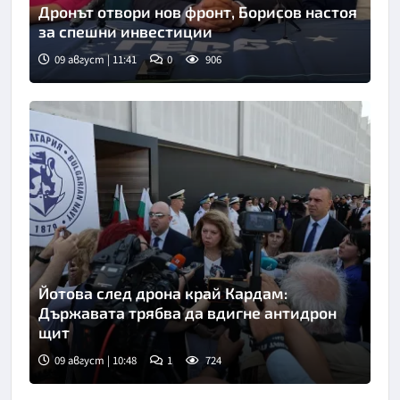
Дронът отвори нов фронт, Борисов настоя
за спешни инвестиции
09 август | 11:41
0
906
Йотова след дрона край Кардам:
Държавата трябва да вдигне антидрон
щит
09 август | 10:48
1
724
Снимка: БТА