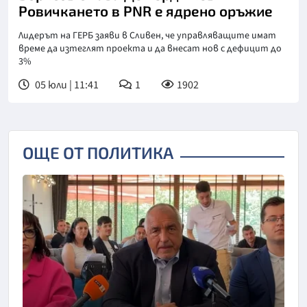
Ровичкането в PNR e ядрено оръжие
Лидерът на ГЕРБ заяви в Сливен, че управляващите имат
време да изтеглят проекта и да внесат нов с дефицит до
3%
05 юли | 11:41
1
1902
ОЩЕ ОТ ПОЛИТИКА