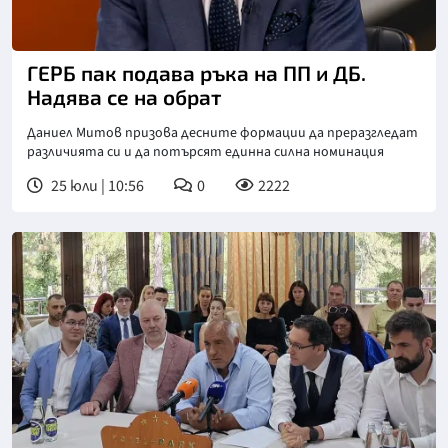
Снимка: Нова телевизия
ГЕРБ пак подава ръка на ПП и ДБ.
Надява се на обрат
Даниел Митов призова десните формации да преразгледат
различията си и да потърсят единна силна номинация
25 юли | 10:56
0
2222