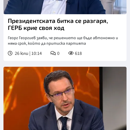
Снимка: БНТ
Президентската битка се разгаря,
ГЕРБ крие своя ход
Георг Георгиев заяви, че решението ще бъде автономно и
няма срок, който да притиска партията
26 юли | 10:14
0
618