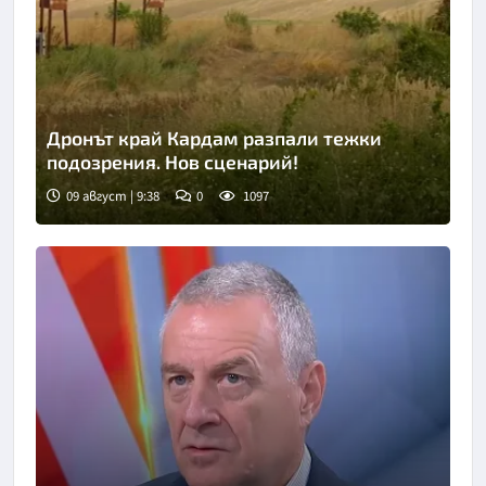
Дронът край Кардам разпали тежки
подозрения. Нов сценарий!
09 август | 9:38
0
1097
Снимка: Нова телевизия