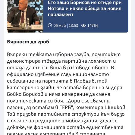
Ето защо Борисов не отиде при
Йотова и какво обеща за новия
парламент
05 май | 13:53
14764
Вярност до гроб
Въпреки тежката изборна загуба, политикът
демонстрира твърда партийна лоялност и
отказа да търси вина в ръководството. В
официално изявление след националното
съвещание на партията в Пловдив, той
категорично заяви, че остава верен на лидера
Бойко Борисов и няма намерение да сменя
политическата си боя. „Дори със свалени
пагони, аз оставам в ГЕРБ“, коментира Шишков.
Той призова партийните структури към бързо
стягане на редиците и мобилизация, за да се
докаже, че формацията остава единствената
реална дясна алтернатива в страната.