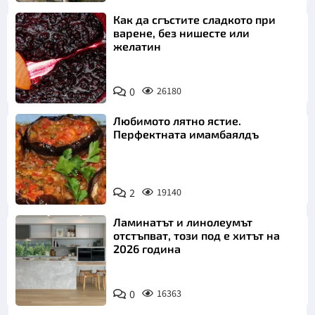
Как да сгъстите сладкото при
варене, без нишесте или
желатин
0
26180
Любимото лятно ястие.
Перфектната имамбаялдъ
2
19140
Ламинатът и линолеумът
отстъпват, този под е хитът на
2026 година
0
16363