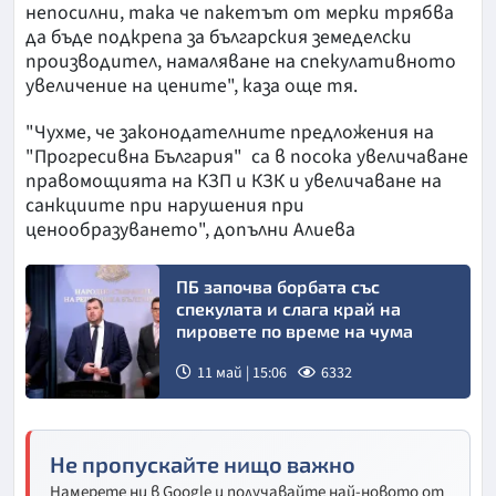
непосилни,
така че пакетът от мерки трябва
да бъде подкрепа за българския земеделски
производител, намаляване на спекулативното
увеличение на цените", каза още тя.
"Чухме, че законодателните предложения на
"Прогресивна България"
са в посока увеличаване
правомощията на КЗП и КЗК и увеличаване на
санкциите при нарушения при
ценообразуването", допълни Алиева
ПБ започва борбата със
спекулата и слага край на
пировете по време на чума
11 май | 15:06
6332
Не пропускайте нищо важно
Намерете ни в Google и получавайте най-новото от