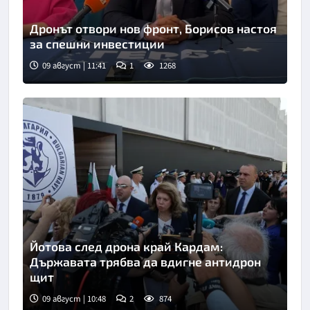
Дронът отвори нов фронт, Борисов настоя
за спешни инвестиции
09 август | 11:41
1
1268
Йотова след дрона край Кардам:
Държавата трябва да вдигне антидрон
щит
09 август | 10:48
2
874
Снимка: БТА