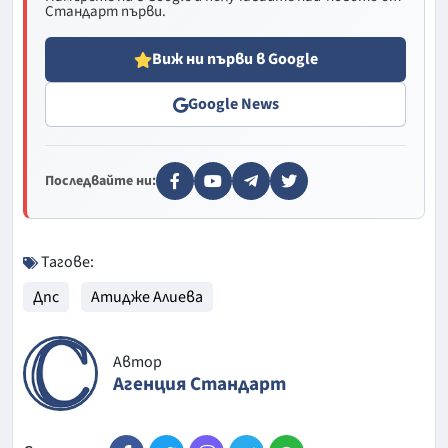
Стандарт първи.
Виж ни първи в Google
Google News
Последвайте ни:
Тагове:
Дпс
Атидже Алиева
Автор
Агенция Стандарт