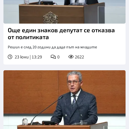
Снимка: БТА
Още един знаков депутат се отказва
от политиката
Решил е след 20 години да даде път на младите
23 юни | 13:29
0
2622