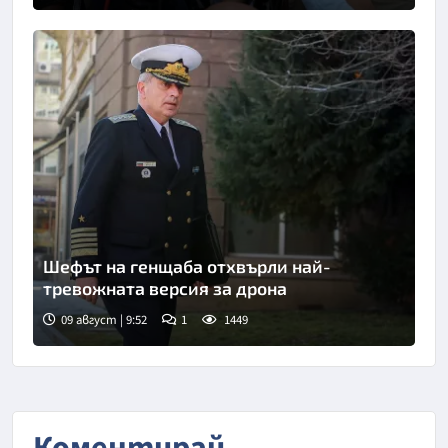
Шефът на генщаба отхвърли най-
тревожната версия за дрона
09 август | 9:52
1
1449
Снимка: БТА