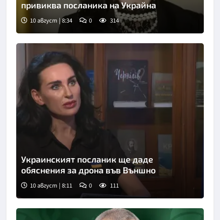
привиква посланика на Украйна
10 август | 8:34
0
314
Украинският посланик ще даде
обяснения за дрона във Външно
10 август | 8:11
0
111
Снимка: bTV