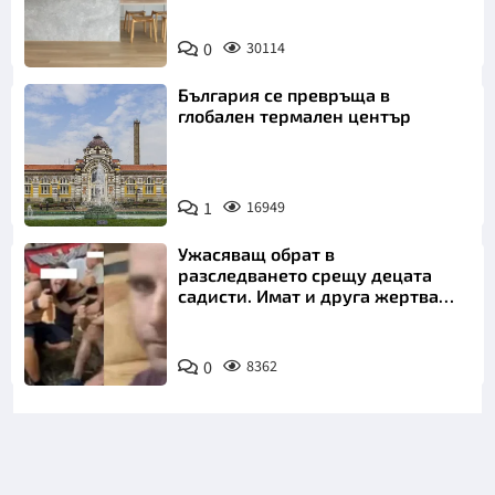
0
30114
България се превръща в
глобален термален център
1
16949
Ужасяващ обрат в
разследването срещу децата
садисти. Имат и друга жертва
преди Георги
0
8362