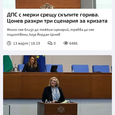
ДПС с мерки срещу скъпите горива.
Цонев разкри три сценария за кризата
Много сме близо до тежкия сценарий, трябва да сме
подготвени, каза Йордан Цонев
13 март | 18:19
0
6486