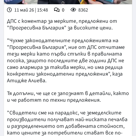
11 май 26 | 15:48
0
8362
ДПС с коментар за мерките, предложени от
"Прогресивна България" за високите цени.
"Чухме законодателните предложенията на
"Прогресивна България", ние от ДПС отчитаме
тези мерки като първи стъпки в правилната
посока, защото последните две години ДПС не
само алармира за такива мерки, но има редица
конкретни законодателни предложения", каза
Атидже Алиева.
Тя допълни, че ще се запознаят в детайли, както
и че работят по техни предложения.
"Свидетели сме на парадокс, че
земеделските
производители получават най-ниската печалба
и разпределението от добавената стойност,
като цените за потребители стават все по-