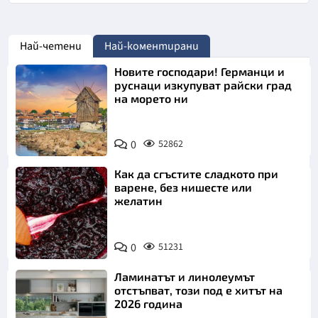
Най-четени
Най-коментирани
Новите господари! Германци и
руснаци изкупуват райски град
на морето ни
0
52862
Как да сгъстите сладкото при
варене, без нишесте или
желатин
0
51231
Ламинатът и линолеумът
отстъпват, този под е хитът на
2026 година