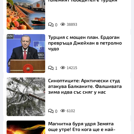
0
38893
Турция с мощен план. Ердоган
превръща Джейхан в петролно
чудо
1
14215
Синоптиците: Арктически студ
атакува Балканите. Фалшивата
зима идва със сняг у нас
0
6102
Магнитна буря удря Земята
още утре! Ето кога ще е най-