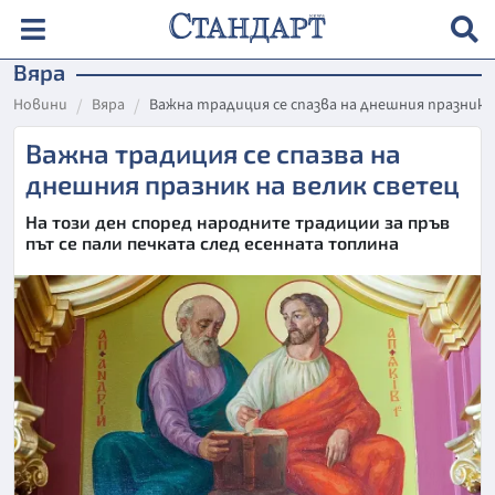
Вяра
Новини
Вяра
Важна традиция се спазва на днешния празник 
Важна традиция се спазва на
днешния празник на велик светец
На този ден според народните традиции за пръв
път се пали печката след есенната топлина