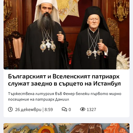
Снимка: БПЦ
Българският и Вселенският патриарх
служат заедно в сърцето на Истанбул
Тържествена литургия във Фенер бележи първото мирно
посещение на патриарх Даниил
26 декември | 8:59
0
1327