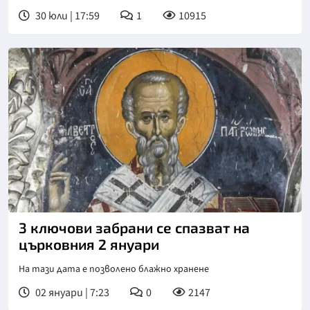
30 юли | 17:59
1
10915
3 ключови забрани се спазват на
църковния 2 януари
На тази дата е позволено блажно хранене
02 януари | 7:23
0
2147