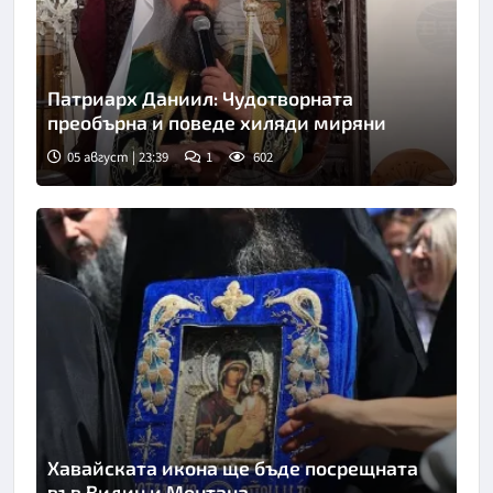
Патриарх Даниил: Чудотворната
преобърна и поведе хиляди миряни
05 август | 23:39
1
602
Хавайската икона ще бъде посрещната
във Видин и Монтана