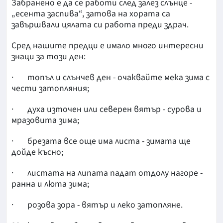
Забранено е да се работи след залез слънце -
„есента заспива“, затова на хората са
завършвали цялата си работа преди здрач.
Сред нашите предци е имало много интересни
знаци за този ден:
· топъл и слънчев ден - очаквайте мека зима с
чести затопляния;
· духа източен или северен вятър - сурова и
мразовита зима;
· брезата все още има листа - зимата ще
дойде късно;
· листата на липата падат отдолу нагоре -
ранна и люта зима;
· розова зора - вятър и леко затопляне.