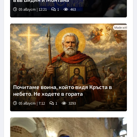
05 август | 12:21
1
463
Снимка: БГНЕС
Почитаме воина, който видя Кръста в
небето. Не ходете в гората
05 август | 7:12
1
3293