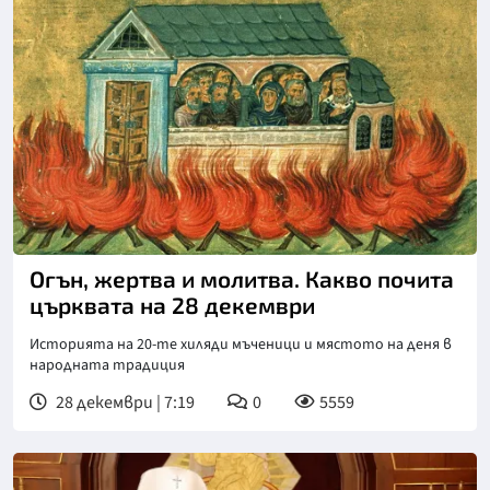
Огън, жертва и молитва. Какво почита
църквата на 28 декември
Историята на 20-те хиляди мъченици и мястото на деня в
народната традиция
28 декември | 7:19
0
5559