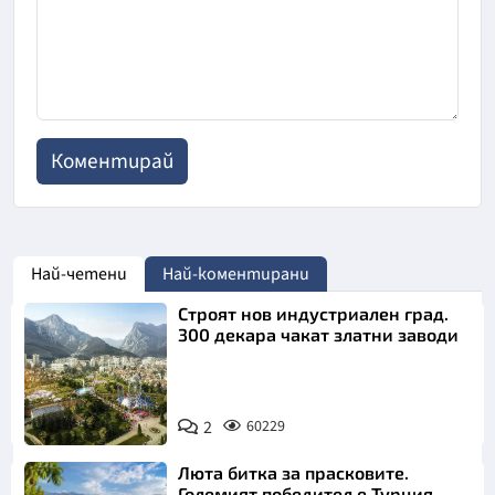
Най-четени
Най-коментирани
Строят нов индустриален град.
300 декара чакат златни заводи
2
60229
Люта битка за прасковите.
Големият победител е Турция