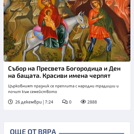
Събор на Пресвета Богородица и Ден
на бащата. Красиви имена черпят
Църковният празник се преплита с народни традиции и
почит към семейството
26 декември | 7:24
0
2888
ОЩЕ ОТ ВЯРА