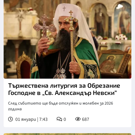
Снимка: БПЦ
Тържествена литургия за Обрезание
Господне в „Св. Александър Невски“
След събитието ще бъде отслужен и молебен за 2026
година
01 януари | 7:43
0
687