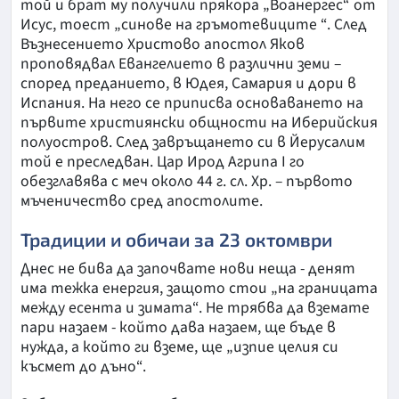
той и брат му получили прякора „Воанергес“ от
Исус, тоест „синове на гръмотевиците “. След
Възнесението Христово апостол Яков
проповядвал Евангелието в различни земи –
според преданието, в Юдея, Самария и дори в
Испания. На него се приписва основаването на
първите християнски общности на Иберийския
полуостров. След завръщането си в Йерусалим
той е преследван. Цар Ирод Агрипа I го
обезглавява с меч около 44 г. сл. Хр. – първото
мъченичество сред апостолите.
Традиции и обичаи за 23 октомври
Днес не бива да започвате нови неща - денят
има тежка енергия, защото стои „на границата
между есента и зимата“. Не трябва да вземате
пари назаем - който дава назаем, ще бъде в
нужда, а който ги вземе, ще „изпие целия си
късмет до дъно“.