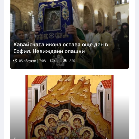
Хавайската икона остава още ден в
София. Невиждани опашки
05 август | 7:08
1
820