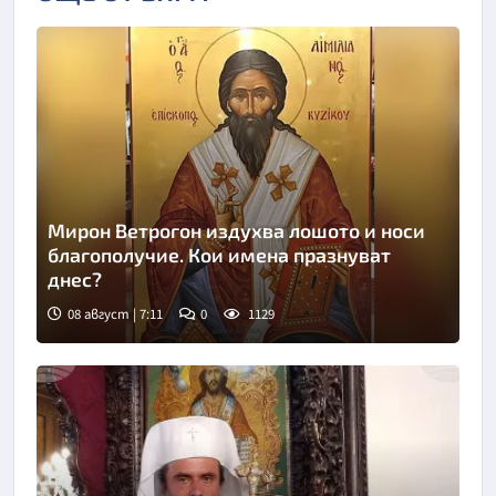
Мирон Ветрогон издухва лошото и носи
благополучие. Кои имена празнуват
днес?
08 август | 7:11
0
1129