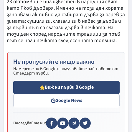
23 октомври е бил известен в народния свят
като Яков Дърваря. Именно на този ден хората
започвали активно да събират дърва за огрев за
зимата: сушили ги, слагали ги в навес за дърва и
за първи път са слагали дърва в печката. На
този ден според народните традиции за пръв
път се пали печката след есенната топлина.
Не пропускайте нищо важно
Намерете ни в Google и получавайте най-новото от
Стандарт първи.
Виж ни първи в Google
Google News
Последвайте ни: