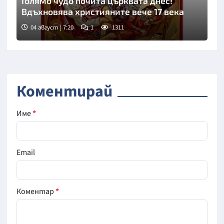
Голямо чудо почита църквата днес!
Вдъхновява християните вече 17 века
04 август | 7:20
1
1311
Коментирай
Име
*
Email
Коментар
*