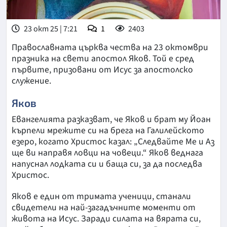
23 окт 25 | 7:21
1
2403
Православната църква чества на 23 октомври
празника на свети апостол Яков. Той е сред
първите, призовани от Исус за апостолско
служение.
Яков
Евангелията разказват, че Яков и брат му Йоан
кърпели мрежите си на брега на Галилейското
езеро, когато Христос казал: „Следвайте Ме и Аз
ще ви направя ловци на човеци.“ Яков веднага
напуснал лодката си и баща си, за да последва
Христос.
Яков е един от тримата ученици, станали
свидетели на най-загадъчните моменти от
живота на Исус. Заради силата на вярата си,