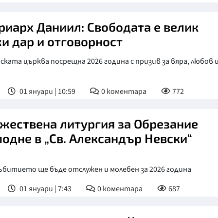
риарх Даниил: Свободата е велик
и дар и отговорност
ската църква посрещна 2026 година с призив за вяра, любов 
01 януари | 10:59
0
коментара
772
жествена литургия за Обрезание
подне в „Св. Александър Невски“
ъбитието ще бъде отслужен и молебен за 2026 година
01 януари | 7:43
0
коментара
687