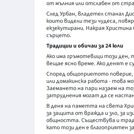
от мълния или отслабен от стра
След Урбан, владетел станал Ди
които видели тези чудеса, повяр
екзекутирани. Накрая Христина б
сърцето.
Традиции и обичаи за 24 юли
Ако има гръмотевици този ден, 
вещае ясно време. Ако денят е су
Според общоприетото поверие, н
или домакинска работа - това мо
Заемането на пари назаем на то
затруднения могат да се настан
В деня на паметта на света Хр
за защита от вражда и зло, за и
общността. Съществува и тради
като този ден е благоприятен з