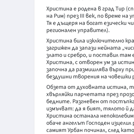
Христина е родена в град Тир (с
на Рим) през III век, по време н
Тя е дъщеря на богат езически ч
регионален управител).
Христина била изключително кра
загрижен да запази нейната „чист
злато и сребро, и поставил там е
Христина, с отворен ум за исти
започна да размишлява върху при
бездушни творения на човешки 
Обзета от духовната истина, тя
хвърляйки парчетата през прозо
бедните. Разгневен от постъпка
измъчват: да я бият, тялото й да 
Христина останала непоколебима
обаче ангелът Господен изцелил 
самият Урбан починал, след като