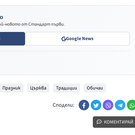
о
най-новото от Стандарт първи.
e
Google News
Празник
Църква
Традиции
Обичаи
Сподели:
КОМЕНТИРАЙ