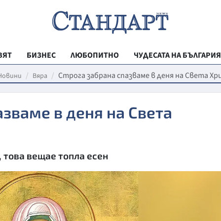
ВЯТ
БИЗНЕС
ЛЮБОПИТНО
ЧУДЕСАТА НА БЪЛГАРИЯ
РЕГИОНАЛНИ
Строга забрана спазваме в деня на Света Х
Новини
Вяра
ВЕСТНИК СТА
азваме в деня на Света
МЛАДЕЖКА АК
ЗДРАВЕ
ОБРАЗОВАНИ
 това вещае топла есен
МОЯТ ГРАД
ТЕХНОЛОГИИ
ДА!НА БЪЛГАР
ДА! НА БЪЛГ