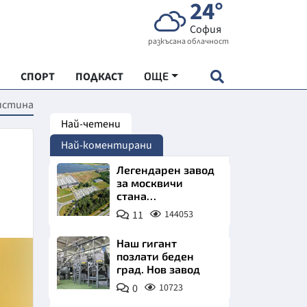
24°
София
разкъсана облачност
СПОРТ
ПОДКАСТ
ОЩЕ
ристина
Най-четени
НДАРТ
Най-коментирани
АДЕМИЯ "ЧУДЕСАТА НА БЪЛГАРИЯ"
Легендарен завод
за москвичи
стана
Е
индустриално
11
144053
чудо. Позлатява
Северна България
Наш гигант
позлати беден
град. Нов завод
СКАТА ХРАНА
0
10723
АРСКАТА ИКОНОМИКА