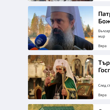
Пат
Бож
Българ
мир
Вяра
Тър
Гос
След с
Вяра
Снимка: БПЦ