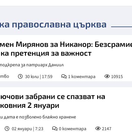
ка православна църква
мен Мирянов за Никанор: Безсрамие
ка претенция за важност
подкрепа за патриарх Даниил
ство
30 юли | 17:59
1
коментара
10915
лючови забрани се спазват на
ковния 2 януари
и дата е позволено блажно хранене
02 януари | 7:23
0
коментара
2147