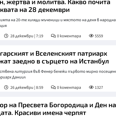
н, жертва и молитва. Какво почита
квата на 28 декември
ията на 20-те хиляди мъченици и мястото на деня в народн
ция
28 декември | 7:19
0
коментара
5559
гарският и Вселенският патриарх
жат заедно в сърцето на Истанбул
ствена литургия във Фенер бележи първото мирно посещен
триарх Даниил
26 декември | 8:59
0
коментара
1327
ор на Пресвета Богородица и Ден на
ата. Красиви имена черпят