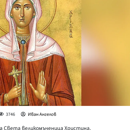
КУЛТУРА
ПРАВОСЪДИЕ
КРИМИ
КИБЕРЗАЩИТ
ВЯРА
ОБЯВИ
ВОЙНАТА В У
ВРЕМЕТО
3746
Иван Ангелов
на Света великомъченица Христина.