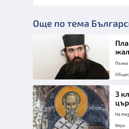
Още по тема Българс
Пла
жал
Пълна 
Обще
3 к
цър
На таз
Вяра