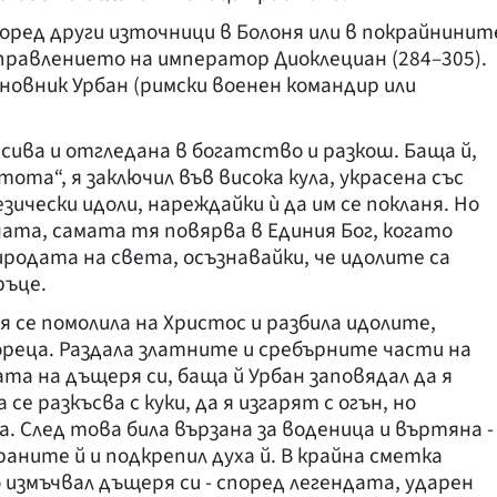
поред други източници в Болоня или в покрайнинит
а управлението на император Диоклециан (284–305).
иновник Урбан (римски военен командир или
сива и отгледана в богатство и разкош. Баща й,
ота“, я заключил във висока кула, украсена със
зически идоли, нареждайки ѝ да им се покланя. Но
ната, самата тя повярва в Единия Бог, когато
родата на света, осъзнавайки, че идолите са
ръце.
 се помолила на Христос и разбила идолите,
реца. Раздала златните и сребърните части на
та на дъщеря си, баща й Урбан заповядал да я
се разкъсва с куки, да я изгарят с огън, но
. След това била вързана за воденица и въртяна -
раните й и подкрепил духа й. В крайна сметка
 измъчвал дъщеря си - според легендата, ударен