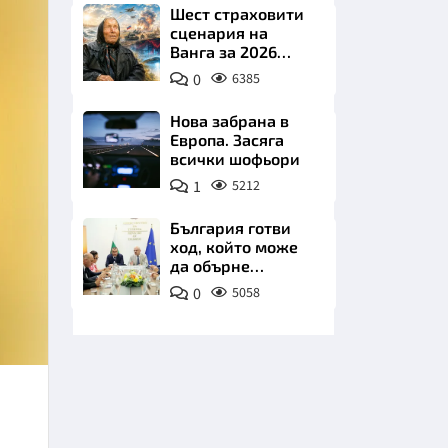
Шест страховити
сценария на
Ванга за 2026
година
0
6385
Нова забрана в
Европа. Засяга
НИЦИ
всички шофьори
1
5212
България готви
ход, който може
КРАЙНА
да обърне
туристическия
0
5058
сезон