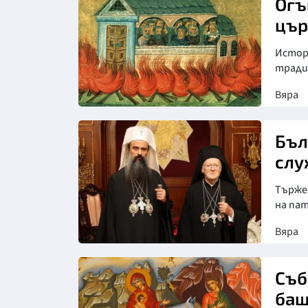
Огъ
цър
Истор
тради
Вяра
Бъл
слу
Търже
на па
Вяра
Снимка: БПЦ
Съб
бащ