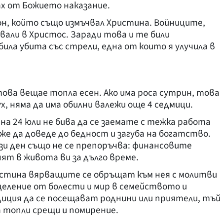
х от Божието наказание.
он, който също измъчвал Христина. Войниците,
вали в Христос. Заради това и те били
ила убита със стрели, една от които я улучила в
това вещае топла есен. Ако има роса сутрин, това
х, няма да има обилни валежи още 4 седмици.
а 24 юли не бива да се заемате с тежка работа
же да доведе до бедност и загуба на богатство.
зи ден също не се препоръчва: финансовите
ят в живота ви за дълго време.
истина вярващите се обръщат към нея с молитви
зцеление от болести и мир в семейството и
ция да се посещават роднини или приятели, тъй
а топли срещи и помирение.