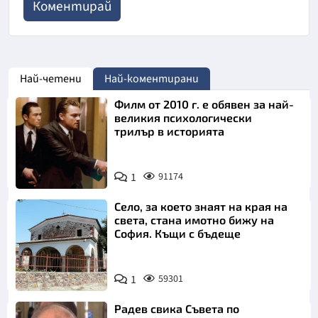
Най-четени
Най-коментирани
Филм от 2010 г. е обявен за най-
великия психологически
трилър в историята
1
91174
Село, за което знаят на края на
света, стана имотно бижу на
София. Къщи с бъдеще
1
59301
Радев свика Съвета по