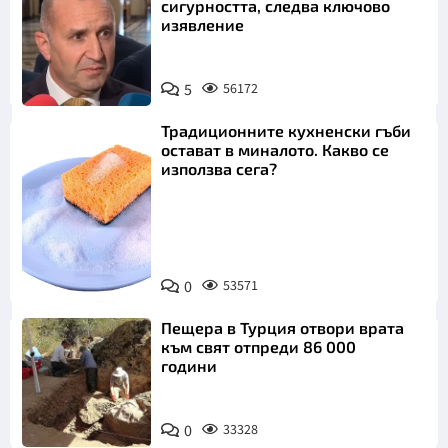
сигурността, следва ключово
изявление
5
56172
Традиционните кухненски гъби
остават в миналото. Какво се
използва сега?
Снимка:
0
53571
Пиксабей
Пещера в Турция отвори врата
към свят отпреди 86 000
години
0
33328