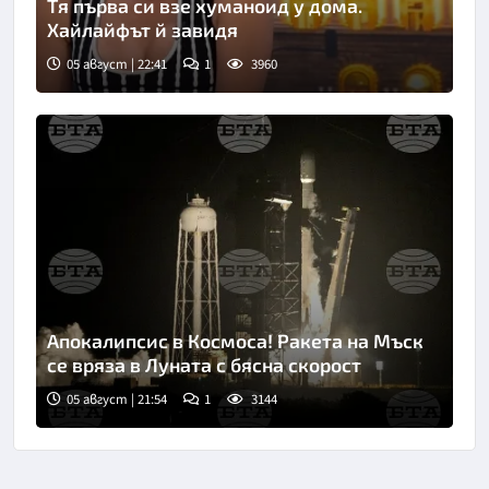
Тя първа си взе хуманоид у дома.
Хайлайфът й завидя
05 август | 22:41
1
3960
Апокалипсис в Космоса! Ракета на Мъск
се вряза в Луната с бясна скорост
05 август | 21:54
1
3144