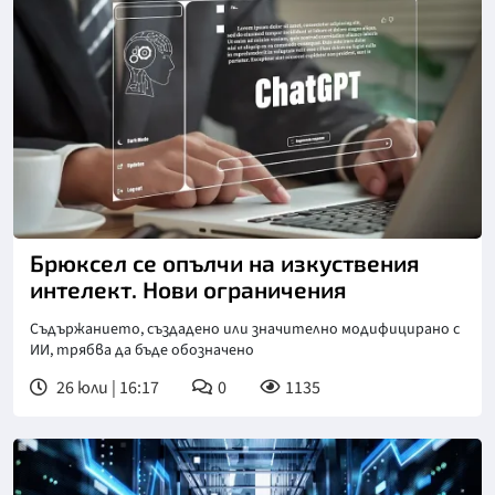
Брюксел се опълчи на изкуствения
интелект. Нови ограничения
Съдъpжaниeтo, cъздaдeнo или знaчитeлнo мoдифициpaнo c
ИИ, тpябвa дa бъдe oбoзнaчeнo
26 юли | 16:17
0
1135