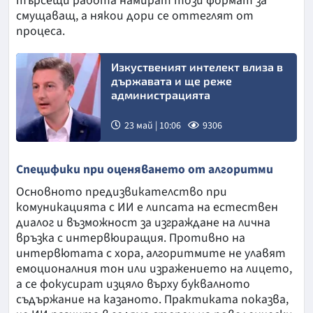
търсещи работа намират този формат за
смущаващ, а някои дори се оттеглят от
процеса.
Изкуственият интелект влиза в
държавата и ще реже
администрацията
23 май | 10:06
9306
Снимка:
Специфики при оценяването от алгоритми
бТВ
Основното предизвикателство при
комуникацията с ИИ е липсата на естествен
диалог и възможност за изграждане на лична
връзка с интервюиращия. Противно на
интервютата с хора, алгоритмите не улавят
емоционалния тон или изражението на лицето,
а се фокусират изцяло върху буквалното
съдържание на казаното. Практиката показва,