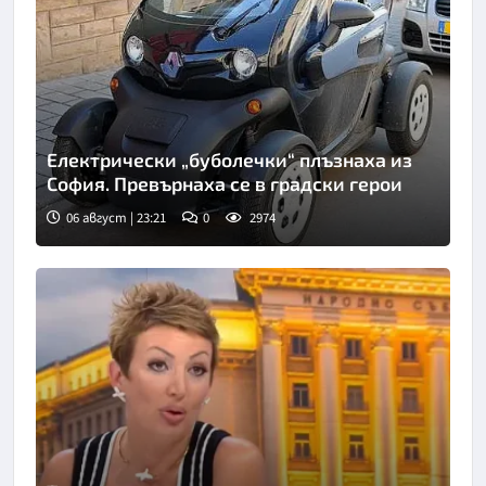
Електрически „буболечки“ плъзнаха из
София. Превърнаха се в градски герои
06 август | 23:21
0
2974