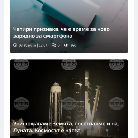
Четири признака, че е време за ново
зарядно за смартфона
08 август | 12:07
0
996
Унищожаваме Земята, посегнахме и на
Луната. Космосът е напът