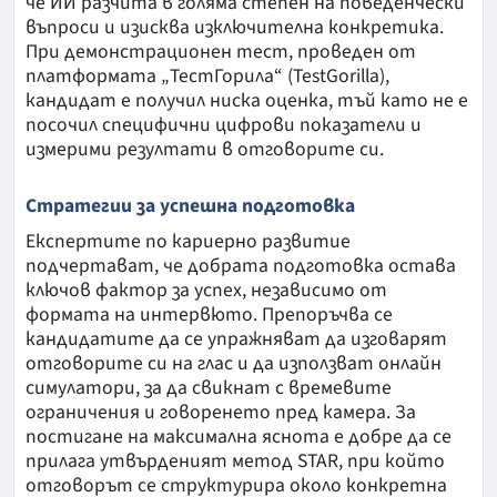
че ИИ разчита в голяма степен на поведенчески
въпроси и изисква изключителна конкретика.
При демонстрационен тест, проведен от
платформата „ТестГорила“ (TestGorilla),
кандидат е получил ниска оценка, тъй като не е
посочил специфични цифрови показатели и
измерими резултати в отговорите си.
Стратегии за успешна подготовка
Експертите по кариерно развитие
подчертават, че добрата подготовка остава
ключов фактор за успех, независимо от
формата на интервюто. Препоръчва се
кандидатите да се упражняват да изговарят
отговорите си на глас и да използват онлайн
симулатори, за да свикнат с времевите
ограничения и говоренето пред камера. За
постигане на максимална яснота е добре да се
прилага утвърденият метод STAR, при който
отговорът се структурира около конкретна