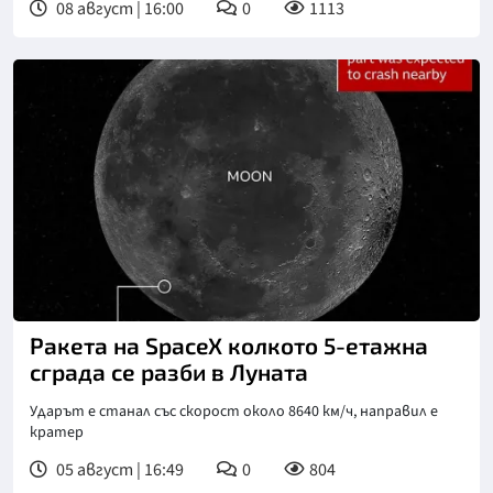
08 август | 16:00
0
1113
Ракета на SpaceX колкото 5-етажна
сграда се разби в Луната
Ударът е станал със скорост около 8640 км/ч, направил е
кратер
05 август | 16:49
0
804