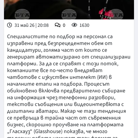
31 май 26 | 20:08
0
1630
Специалистите по подбор на персонал са
изправени пред безпрецедентен обем от
кандидатури, голяма част от които се
генерират автоматизирано от специализирани
платформи. За да се справят с този поток,
компаниите все по-често внедряват
чатботове с изкуствен интелект (ИИ) в
началните етапи на подбора. Процесът
обикновено включва предварително събиране
на информация чрез телефонни разговори,
текстови съобщения или видеоинтервюта с
дигитални аватари. Макар че тази тенденция
се превръща в трайна част от съвременния
бизнес, скорошно проучване на платформата
„Гласхауз“ (Glasshouse) показва, че много