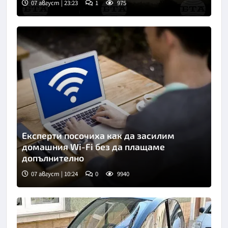
07 август | 23:23
1
975
Експерти посочиха как да засилим
домашния Wi-Fi без да плащаме
допълнително
07 август | 10:24
0
9940
Снимка: Пиксабей