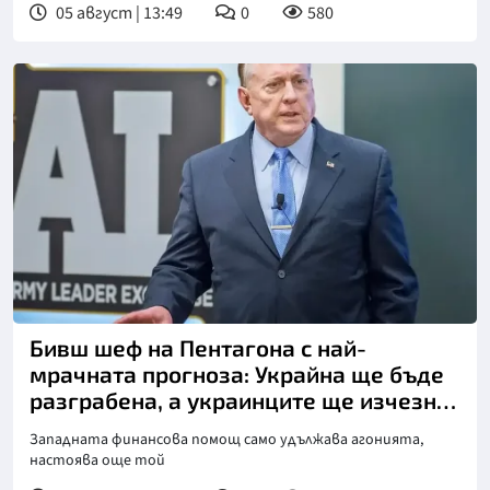
05 август | 13:49
0
580
Бивш шеф на Пентагона с най-
мрачната прогноза: Украйна ще бъде
разграбена, а украинците ще изчезнат
като народ!
Западната финансова помощ само удължава агонията,
настоява още той