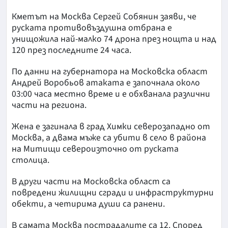
Кметът на Москва Сергей Собянин заяви, че
руската противовъздушна отбрана е
унищожила най-малко 74 дрона през нощта и над
120 през последните 24 часа.
По данни на губернатора на Московска област
Андрей Воробьов атаката е започнала около
03:00 часа местно време и е обхванала различни
части на региона.
Жена е загинала в град Химки северозападно от
Москва, а двама мъже са убити в село в района
на Митищи североизточно от руската
столица.
В други части на Московска област са
повредени жилищни сгради и инфраструктурни
обекти, а четирима души са ранени.
В самата Москва пострадалите са 12. Според