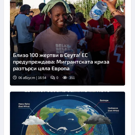
Близо 100 жертви в Сеута! ЕС
предупреждава: Мигрантската криза
разтърси цяла Европа
06 август | 16:54
0
351
Снимка: БТА