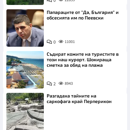
0
Папараците от "Да, България" и
обсесията им по Пеевски
0
11001
Съдират кожите на туристите в
този наш курорт. Шокираща
сметка за обяд на плажа
2
8943
Разгадаха тайните на
саркофага край Перперикон