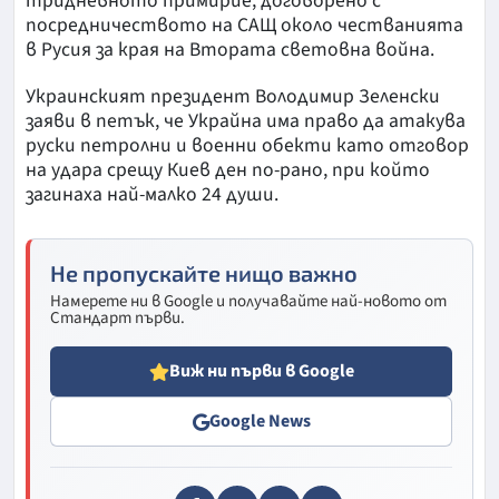
тридневното примирие, договорено с
посредничеството на САЩ около честванията
в Русия за края на Втората световна война.
Украинският президент Володимир Зеленски
заяви в петък, че Украйна има право да атакува
руски петролни и военни обекти като отговор
на удара срещу Киев ден по-рано, при който
загинаха най-малко 24 души.
Не пропускайте нищо важно
Намерете ни в Google и получавайте най-новото от
Стандарт първи.
Виж ни първи в Google
Google News