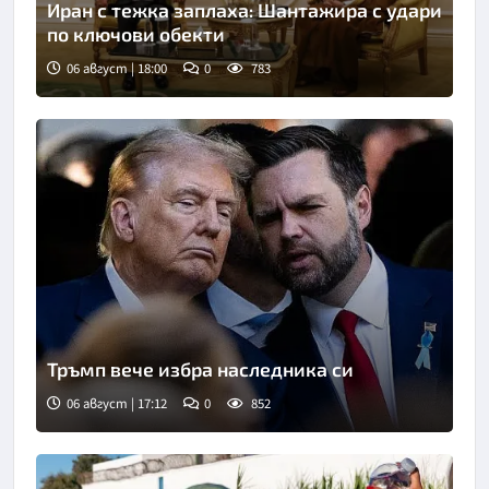
Иран с тежка заплаха: Шантажира с удари
по ключови обекти
06 август | 18:00
0
783
Снимка: БТА
Тръмп вече избра наследника си
06 август | 17:12
0
852