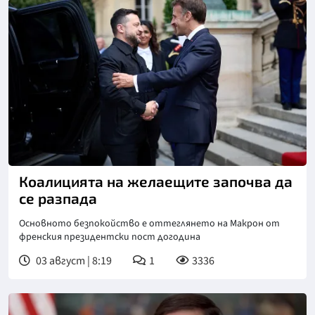
Коалицията на желаещите започва да
се разпада
Основното безпокойство е оттеглянето на Макрон от
френския президентски пост догодина
03 август | 8:19
1
3336