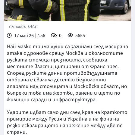
Снимка: ТАСС
17 май 26 | 7:56
0
5655
Най-малко трима души са загинали след масирана
атака с дронове срещу Москва и околностите
руската столица през нощта, съобщиха
местните власти, цитирани от Франс прес.
Според руските данни противовъздушната
отбрана е свалила десетки безпилотни
апарати над столицата и Московска област, но
въпреки това има жертви, ранени и щети по
жилищни сгради и инфраструктура.
Ударите идват само дни след края на краткото
примирие между Русия и Украйна и на фона на
рязко ескалиращото напрежение между двете
страни.