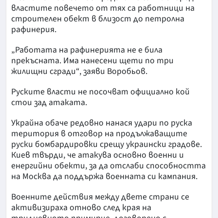
властите повечето от тях са работници на
строителен обект в близост до петролна
рафинерия.
„Работата на рафинерията не е била
прекъсната. Има нанесени щети по три
жилищни сгради“, заяви Воробьов.
Руските власти не посочват официално кой
стои зад атаката.
Украйна обаче редовно нанася удари по руска
територия в отговор на продължаващите
руски бомбардировки срещу украински градове.
Киев твърди, че атакува основно военни и
енергийни обекти, за да отслаби способността
на Москва да поддържа военната си кампания.
Военните действия между двете страни се
активизираха отново след края на