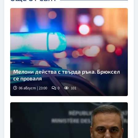
Мелони действа с твърда ръка. Брюксел
се проваля
06 август | 23:00
0
101