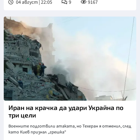
04 август | 22:05
9
9167
Снимка: ДСНС
Иран на крачка да удари Украйна по
три цели
Военните подготвили атаката, но Техеран я отменил, след
като Киев признал „грешка“