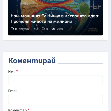
Най-мощният Ел Ниньо в историята идва:
Променя живота на милиони
06 август | 16:18
0
2089
Коментирай
Име
*
Email
Коментар
*