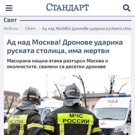
Свят
Новини
Свят
Ад над Москва! Дронове удариха руската стол
Ад над Москва! Дронове удариха
руската столица, има жертви
Масирана нощна атака разтърси Москва и
околностите, свалени са десетки дронове