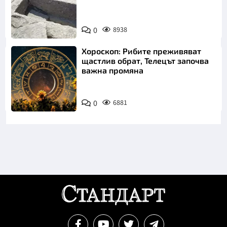
Снимка:
Bulgaria ON
0
8938
AIR
Хороскоп: Рибите преживяват
щастлив обрат, Телецът започва
важна промяна
0
6881