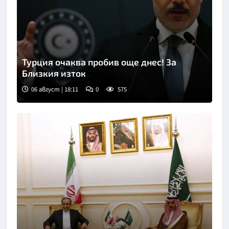
Турция очаква пробив още днес! За
Близкия изток
06 август | 18:11
0
575
Снимка: БТА