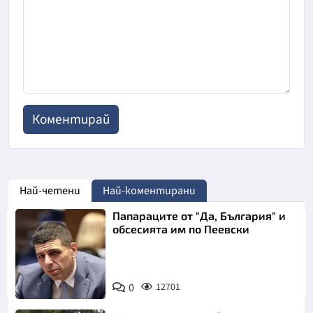
Най-четени
Най-коментирани
Папараците от "Да, България" и
обсесията им по Пеевски
0
12701