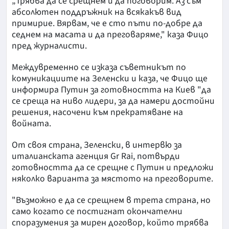
„Трябва да се срещнем и да поговорим. Аз съм
абсолютен поддръжник на всякакъв вид
примирие. Вярвам, че е сто пъти по-добре да
седнем на масата и да преговаряме," каза Фицо
пред журналисти.
Междувременно се изказа съветникът по
комуникациите на Зеленски и каза, че Фицо ще
информира Путин за готовността на Киев "да
се среща на ниво лидери, за да намери достойни
решения, насочени към прекратяване на
войната.
От своя страна, Зеленски, в интервю за
италианската агенция Gr Rai, потвърди
готовността да се срещне с Путин и предложи
няколко варианта за мястото на преговорите.
"Възможно е да се срещнем в трета страна, но
само когато се постигнат окончателни
споразумения за мирен договор, който трябва