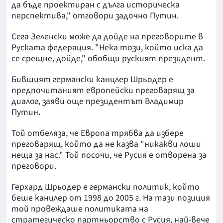
да бъде проектиран с дълга историческа
перспектива," отговори задочно Путин.
Сега Зеленски може да дойде на преговорите в
Руската федерация. "Нека този, който иска да
се срещне, дойде," обобщи руският президент.
Бившият германски канцлер Шрьодер е
предпочитаният европейски преговарящ за
диалог, заяви още президентът Владимир
Путин.
Той отбеляза, че Европа трябва да избере
преговарящ, който да не казва "никакви лоши
неща за нас." Той посочи, че Русия е отворена за
преговори.
Герхард Шрьодер е германски политик, който
беше канцлер от 1998 до 2005 г. На тази позиция
той провеждаше политиката на
стратегическо партньорство с Русия, най-вече