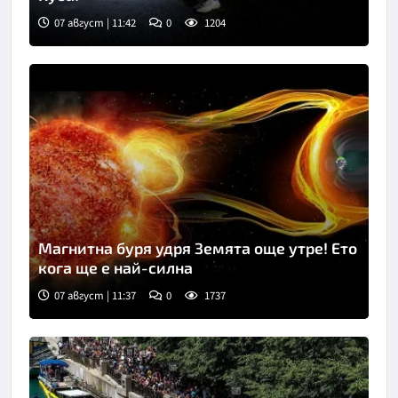
07 август | 11:42
0
1204
Магнитна буря удря Земята още утре! Ето
кога ще е най-силна
07 август | 11:37
0
1737