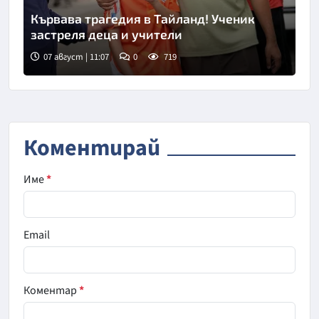
Кървава трагедия в Тайланд! Ученик
застреля деца и учители
07 август | 11:07
0
719
Снимка: БТА
Коментирай
Име
*
Email
Коментар
*