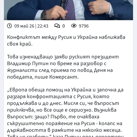
09 май 26 | 22:43
0
9796
Конфликтът между Русия и Украйна наближава
своя край.
Това изненадващо заяви руският президент
Владимир Путин по време на разговор с
журналисти след приема по повод Деня на
победата, пише Комерсант.
„Европа обеща помощ на Украйна и започна да
разгаря конфронтацията с Русия, която
продължава и до днес. Мисля си, че въпросът
приключва, но все още е сериозно. Възниква
въпросът: защо? Първо, те очакваха
съкрушително поражение на Русия - колапс на
държавността в рамките на няколко месеца.
Това не сработи," каза Путин пред репортери.