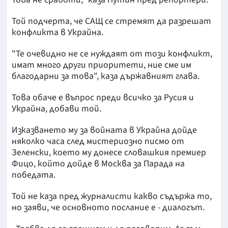
Той подчерта, че САЩ се стремят да разрешат
конфликта в Украйна.
"Те очевидно не се нуждаят от този конфликт,
имат много други приоритети, ние сме им
благодарни за това", каза държавният глава.
Това обаче е въпрос преди всичко за Русия и
Украйна, добави той.
Изказването му за войната в Украйна дойде
няколко часа след мистериозно писмо от
Зеленски, което му донесе словашкия премиер
Фицо, който дойде в Москва за Парада на
победата.
Той не каза пред журналисти какво съдържа то,
но заяви, че основното послание е - диалогът.