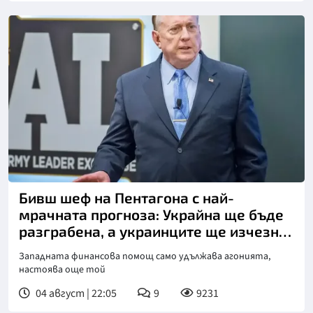
Бивш шеф на Пентагона с най-
мрачната прогноза: Украйна ще бъде
разграбена, а украинците ще изчезнат
като народ!
Западната финансова помощ само удължава агонията,
настоява още той
04 август | 22:05
9
9231