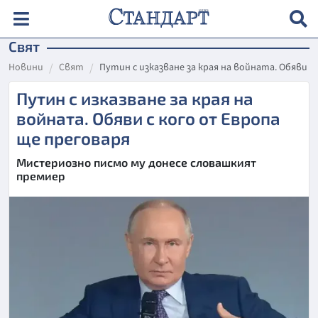
Свят
Новини
Свят
Путин с изказване за края на войната. Обяви с
Путин с изказване за края на
войната. Обяви с кого от Европа
ще преговаря
Мистериозно писмо му донесе словашкият
премиер