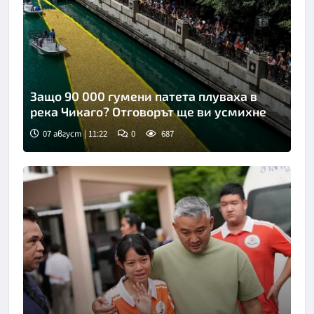
Защо 90 000 гумени патета плуваха в
река Чикаго? Отговорът ще ви усмихне
07 август | 11:22
0
687