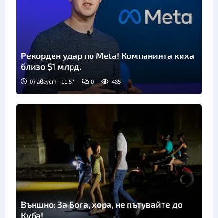
Рекорден удар по Meta! Компанията киха
близо $1 млрд.
07 август | 11:57
0
485
Външно: За Бога, хора, не пътувайте до
Куба!