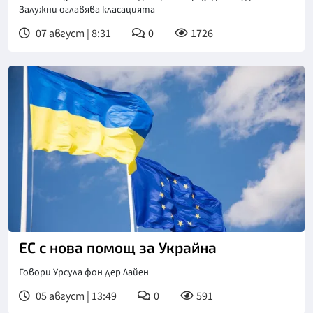
Залужни оглавява класацията
07 август | 8:31
0
1726
ЕС с нова помощ за Украйна
Говори Урсула фон дер Лайен
05 август | 13:49
0
591