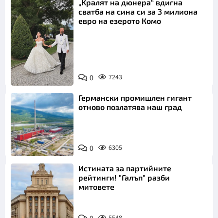
„Кралят на дюнера“ вдигна
сватба на сина си за 3 милиона
евро на езерото Комо
Снимка:
0
7243
Инстаграм
Германски промишлен гигант
отново позлатява наш град
0
6305
Истината за партийните
рейтинги! "Галъп" разби
митовете
5548