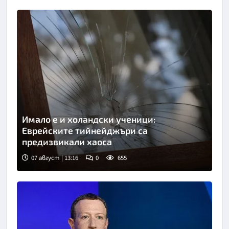
Имало е и холандски ученици:
Еврейските тийнейджъри са
предизвикали хаоса
07 август | 13:16
0
655
Снимка: БТА