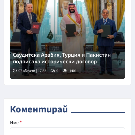
Саудитска Арабия, Турция и Пакистан
подписаха исторически договор
07 август | 17:32
0
1401
Снимка: Саудитска новинарска агенция
Коментирай
Име
*