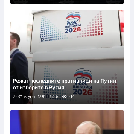
Режат последните противници на Путин
от изборите в Русия
07 август | 18:51
0
410
Снимка: ТАСС