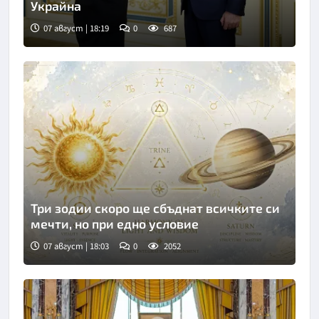
Украйна
07 август | 18:19
0
687
Три зодии скоро ще сбъднат всичките си
мечти, но при едно условие
07 август | 18:03
0
2052