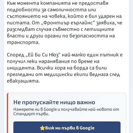
Към момента компанията не предоставя
подробности за самоличността или
състоянието на човека, който е бил ударен на
пистата. От „Фронтиър еърлайнс” заявиха, че
разследват случая съвместно с летищните
власти и други органи по безопасността на
транспорта.
Според „Ей Би Си Нюз” най-малко един пътник е
получил леки наранявания по време на
инцидента. Всички хора на борда са били
прегледани от медицински екипи веднага след
евакуацията.
Не пропускайте нищо важно
Намерете ни в Google и получавайте най-новото от
Стандарт първи.
Виж ни първи в Google