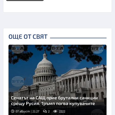
ОЩЕ ОТ СВЯТ
Сенатът на САЩ прие брутални санкции
срещу Русия. Тръмп погва купувачите
07 август | 21:27
2
2222