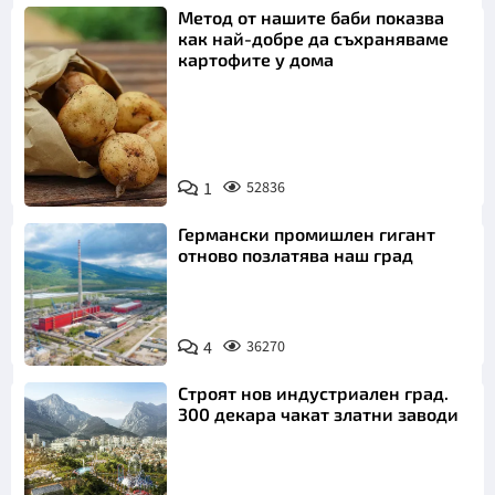
Метод от нашите баби показва
как най-добре да съхраняваме
картофите у дома
Снимка:
1
52836
Пиксабей
Германски промишлен гигант
отново позлатява наш град
4
36270
Строят нов индустриален град.
300 декара чакат златни заводи