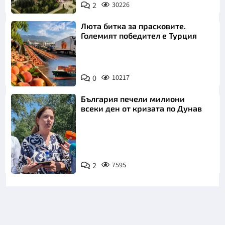
2
30226
Люта битка за прасковите.
Големият победител е Турция
0
10217
България печели милиони
всеки ден от кризата по Дунав
2
7595
Снимка: БТА