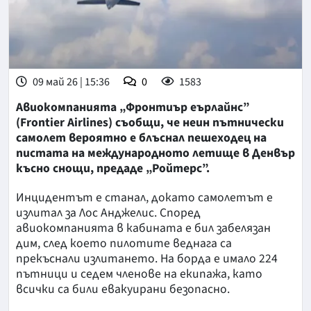
09 май 26 | 15:36
0
1583
Авиокомпанията „Фронтиър еърлайнс”
(Frontier Airlines) съобщи, че неин пътнически
самолет вероятно е блъснал пешеходец на
пистата на международното летище в Денвър
късно снощи, предаде „Ройтерс”.
Инцидентът е станал, докато самолетът е
излитал за Лос Анджелис. Според
авиокомпанията в кабината е бил забелязан
дим, след което пилотите веднага са
прекъснали излитането. На борда е имало 224
пътници и седем членове на екипажа, като
всички са били евакуирани безопасно.