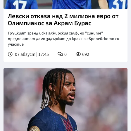
Снимка: goggle
Левски отказа над 2 милиона евро от
Олимпиакос за Акрам Бурас
Гръцкият гранд иска алжирския халф, но "сините"
предпочитат да го задържат до края на европейското си
участие
07 август | 17:45
0
692