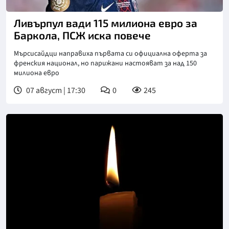
Ливърпул вади 115 милиона евро за
Баркола, ПСЖ иска повече
Мърсисайдци направиха първата си официална оферта за
френския национал, но парижани настояват за над 150
милиона евро
07 август | 17:30
0
245