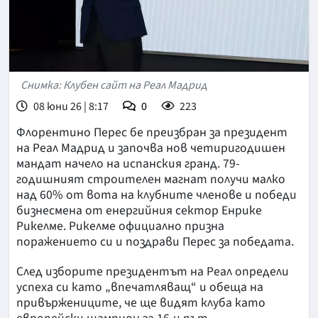
Снимка: Клубен сайт на Реал Мадрид
08 юни 26 | 8:17
0
223
Флорентино Перес бе преизбран за президент
на Реал Мадрид и започва нов четиригодишен
мандат начело на испанския гранд. 79-
годишният строителен магнат получи малко
над 60% от вота на клубните членове и победи
бизнесмена от енергийния сектор Енрике
Рикелме. Рикелме официално призна
поражението си и поздрави Перес за победата.
След изборите президентът на Реал определи
успеха си като „впечатляващ“ и обеща на
привържениците, че ще видят клуба като