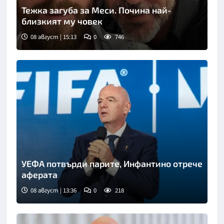
Тежка загуба за Меси. Почина най-
близкият му човек
08 август | 15:13
0
746
Снимка: Инстаграм
УЕФА потвърди парите, Инфантино отрече
аферата
08 август | 13:36
0
218