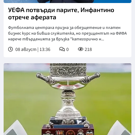
УЕФА потвърди парите, Инфантино
отрече аферата
Футболната централа призна за обезщетение и платен
бизнес курс на бивша служителка, но президентът на ФИФА
нарече твърденията за връзка "категорично н...
08 август | 13:36
0
218