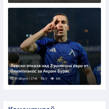
Левски отказа над 2 милиона евро от
Олимпиакос за Акрам Бурас
07 август | 17:45
0
692
Снимка: goggle