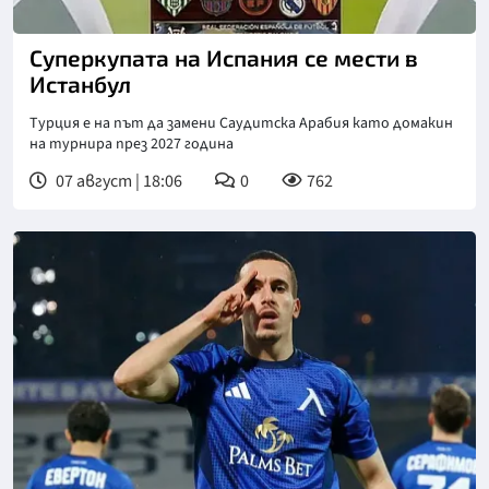
Снимка: X/Twitter
Суперкупата на Испания се мести в
Истанбул
Турция е на път да замени Саудитска Арабия като домакин
на турнира през 2027 година
07 август | 18:06
0
762