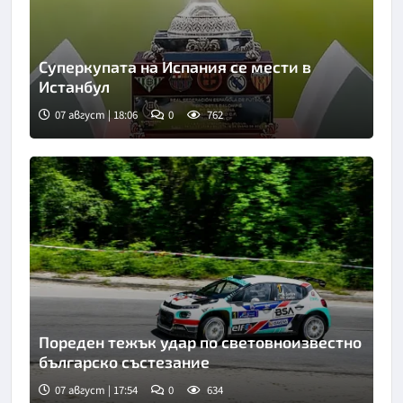
Суперкупата на Испания се мести в
Истанбул
07 август | 18:06
0
762
Снимка: X/Twitter
Пореден тежък удар по световноизвестно
българско състезание
07 август | 17:54
0
634