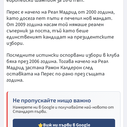
европейски шампион за 16-и път.
Перес е начело на Реал Мадрид от 2000 година,
като досега пет пъти е печелил нов мандат.
От 2009 година насам той нямаше реален
съперник за поста, тъй като беше
единственият кандидат на президентските
избори.
Последните истински оспорвани избори в клуба
бяха през 2006 година. Тогава начело на Реал
Мадрид застана Рамон Калдерон след
оставката на Перес по-рано през същата
година.
Не пропускайте нищо важно
Намерете ни в Google и получавайте най-новото от
Стандарт първи.
Виж ни първи в Google