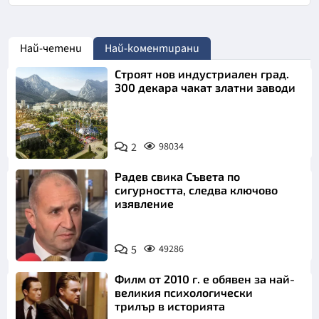
Най-четени
Най-коментирани
Строят нов индустриален град.
300 декара чакат златни заводи
2
98034
Радев свика Съвета по
сигурността, следва ключово
изявление
5
49286
Филм от 2010 г. е обявен за най-
великия психологически
трилър в историята