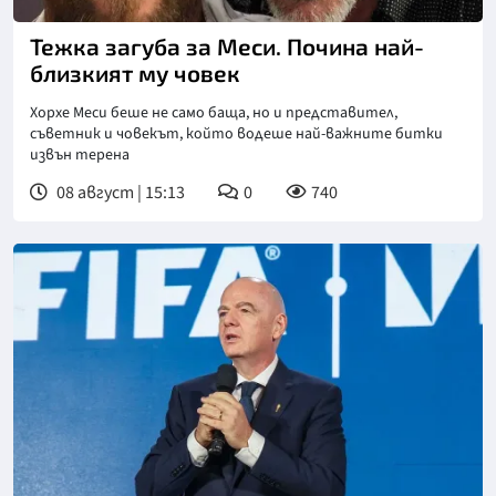
Снимка: Инстаграм
Тежка загуба за Меси. Почина най-
близкият му човек
Хорхе Меси беше не само баща, но и представител,
съветник и човекът, който водеше най-важните битки
извън терена
08 август | 15:13
0
740