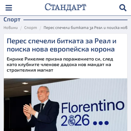
Спорт
Новини
Спорт
Перес спечели битката за Реал и поиска нова
Перес спечели битката за Реал и
поиска нова европейска корона
Енрике Рикелме призна поражението си, след
като клубните членове дадоха нов мандат на
строителния магнат