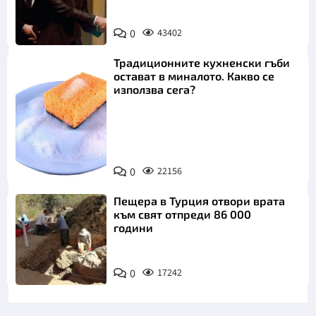
0
43402
Традиционните кухненски гъби
остават в миналото. Какво се
използва сега?
Снимка:
0
22156
Пиксабей
Пещера в Турция отвори врата
към свят отпреди 86 000
години
0
17242