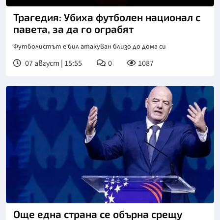
Трагедия: Убиха футболен национал с
павета, за да го ограбят
Футболистът е бил атакуван близо до дома си
07 август | 15:55
0
1087
Още една страна се обърна срещу