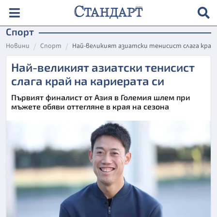
Спорт
Новини
Спорт
Най-великият азиатски тенисист слага край 
Най-великият азиатски тенисист
слага край на кариерата си
Първият финалист от Азия в Големия шлем при
мъжете обяви оттегляне в края на сезона