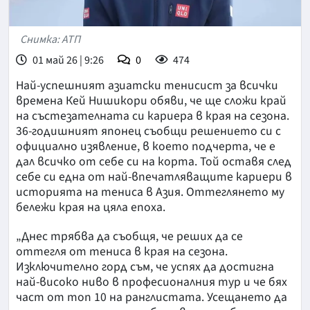
Снимка: АТП
01 май 26 | 9:26
0
474
Най-успешният азиатски тенисист за всички
времена Кей Нишикори обяви, че ще сложи край
на състезателната си кариера в края на сезона.
36-годишният японец съобщи решението си с
официално изявление, в което подчерта, че е
дал всичко от себе си на корта. Той оставя след
себе си една от най-впечатляващите кариери в
историята на тениса в Азия. Оттеглянето му
бележи края на цяла епоха.
„Днес трябва да съобщя, че реших да се
оттегля от тениса в края на сезона.
Изключително горд съм, че успях да достигна
най-високо ниво в професионалния тур и че бях
част от топ 10 на ранглистата. Усещането да