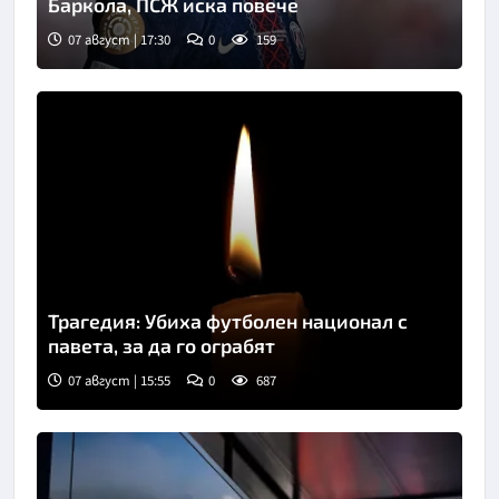
Баркола, ПСЖ иска повече
07 август | 17:30
0
159
Трагедия: Убиха футболен национал с
павета, за да го ограбят
07 август | 15:55
0
687