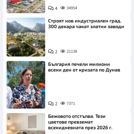
4
34954
Строят нов индустриален град.
300 декара чакат златни заводи
2
21138
България печели милиони
всеки ден от кризата по Дунав
2
7371
Снимка: БТА
Бежовото отстъпва. Тези
цветове превземат
всекидневната през 2026 г.