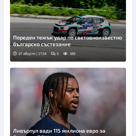
Пореден тежък удар по световноизвестно
българско състезание
07 август | 17:54
0
389
Ливърпул вади 115 милиона евро за