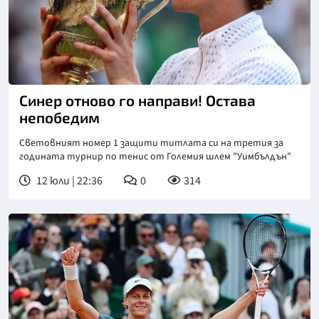
Снимка: БГНЕС
Синер отново го направи! Остава
непобедим
Световният номер 1 защити титлата си на третия за
годината турнир по тенис от Големия шлем "Уимбълдън"
12 юли | 22:36
0
314