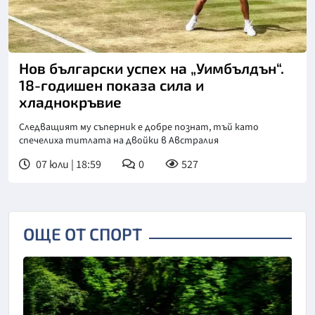
Снимка: БФ Тенис
Нов български успех на „Уимбълдън“.
18-годишен показа сила и
хладнокръвие
Следващият му съперник е добре познат, тъй като
спечелиха титлата на двойки в Австралия
07 юли | 18:59
0
527
ОЩЕ ОТ СПОРТ