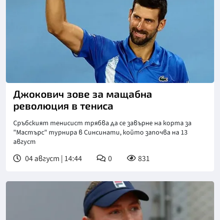
Джокович зове за мащабна
революция в тениса
Сръбският тенисист трябва да се завърне на корта за
"Мастърс" турнира в Синсинати, който започва на 13
август
04 август | 14:44
0
831