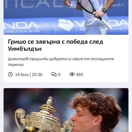
Снимка: БГНЕС
Гришо се завърна с победа след
Уимбълдън
Димитров продължи добрата си серия от последните
седмици
14 юли | 20:36
0
485