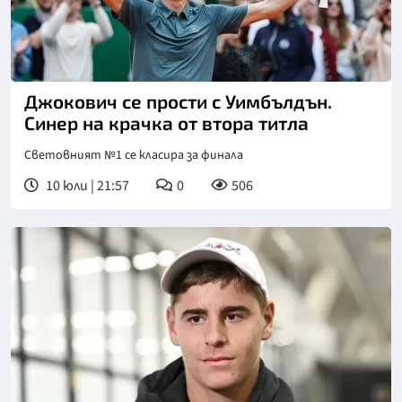
Джокович се прости с Уимбълдън.
Синер на крачка от втора титла
Световният №1 се класира за финала
10 юли | 21:57
0
506