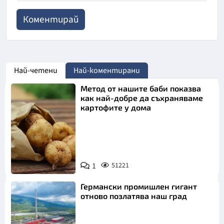
Най-четени
Най-коментирани
Метод от нашите баби показва
как най-добре да съхраняваме
картофите у дома
Снимка:
1
51221
Пиксабей
Германски промишлен гигант
отново позлатява наш град