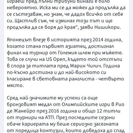
играеш пред пълни трибуни винаги е било
невероятно. Иска ми се да можех да продължа да
се състезавам, но знам, че дадох всичко от себе
си. Щастлив съм, че изминах този път и ще
продължа да се боря до края“, заяви Нишикори.
Японецът влезе в историята през 2014 година,
когато стана първият азиатец, достигнал
финал на турнир от Големия шлем при мъжете.
Това се случи на US Open, където той отстъпи
в спора за титлата пред Марин Чилич. Година
по-късно достигна и до най-високото си
класиране в световната ранглиста - четвърто
място.
Сред най-значимите му успехи са още
бронзовият медал от Олимпийските игри в Рио
де Жанейро през 2016 година и общо 12 титли
от турнири на АТП. През последните сезони
обаче кариерата му беше сериозно засегната
от поредица контузии, които доведоха до спад