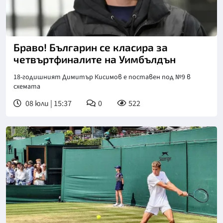
Снимка: БГНЕС
Браво! Българин се класира за
четвъртфиналите на Уимбълдън
18-годишният Димитър Кисимов е поставен под №9 в
схемата
08 юли | 15:37
0
522