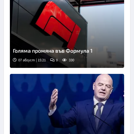
Голяма промяна във Формула 1
07 август | 15:21
0
330