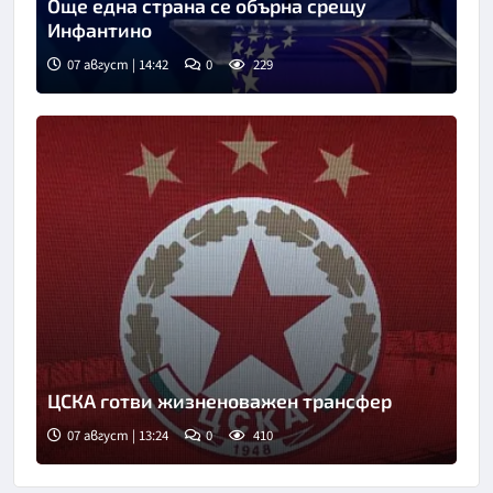
Още една страна се обърна срещу
Инфантино
07 август | 14:42
0
229
ЦСКА готви жизненоважен трансфер
07 август | 13:24
0
410
Снимка: БГНЕС