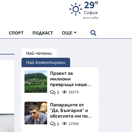
29°
София
ясно небе
СПОРТ
ПОДКАСТ
ОЩЕ
Най-четени
НДАРТ
Най-коментирани
АДЕМИЯ "ЧУДЕСАТА НА БЪЛГАРИЯ"
д
Проект за
милиони
превръща наше
Е
село в магнит за
0
28579
туристи
Папараците от
"Да, България" и
обсесията им по
СКАТА ХРАНА
Пеевски
0
12568
АРСКАТА ИКОНОМИКА