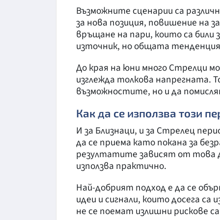
Възможните сценарии са различн
за нова позиция, повишение на 
връщане на пари, които са били 
източник, но общата тенденция 
До края на юни много Стрелци м
изглежда толкова напрегната. Т
възможностите, но и да помислят
Как да се използва този п
И за Близнаци, и за Стрелец пер
да се приема като покана за бе
резултатите зависят от това д
използва практично.
Най-добрият подход е да се объ
идеи и сигнали, които досега са
не се поемат излишни рискове с