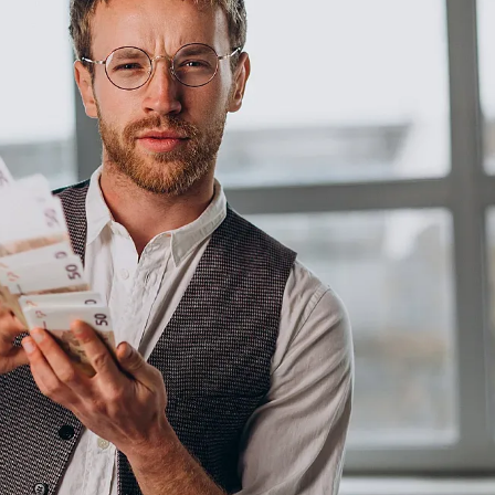
КУЛТУРА
ПРАВОСЪДИЕ
КРИМИ
КИБЕРЗАЩИТ
ВЯРА
ОБЯВИ
ВОЙНАТА В У
ВРЕМЕТО