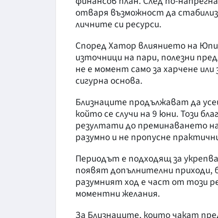
финансов план. След по-напрегн
отваря възможност да стабилиз
личните си ресурси.
Според Хатор влиянието на Юпит
източници на пари, полезни пре
не е момент само за харчене или 
сигурна основа.
Близнаците продължават да усе
който се случи на 9 юни. Този б
резултати до преминаването на
разумно и не пропусне практич
Периодът е подходящ за укрепва
появят допълнителни приходи, бо
разумният ход е част от този ре
моментни желания.
За Близнаците, които чакат пре