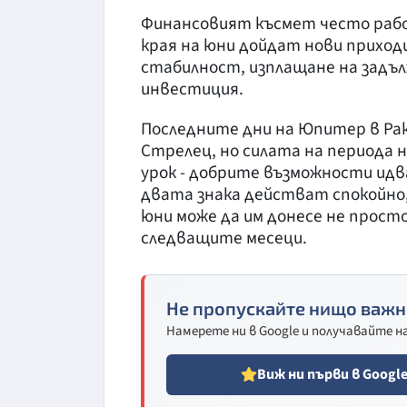
Финансовият късмет често рабо
края на юни дойдат нови приходи
стабилност, изплащане на задъл
инвестиция.
Последните дни на Юпитер в Рак 
Стрелец, но силата на периода не
урок - добрите възможности идва
двата знака действат спокойно,
юни може да им донесе не просто
следващите месеци.
Не пропускайте нищо важн
Намерете ни в Google и получавайте 
Виж ни първи в Googl