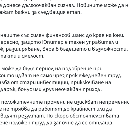
а донесе дългоочакван сигнал. Новините може да н
кажат важни за следващия етап.
аците със силен финансов шанс до края на юни.
тересно, защото Юпитер е техен управител и
ж, разширяване, вяра в бъдещето и възможности,
такти и смелост.
може да бъде период на подобрение при
 които идват не само чрез пряк ежедневен труд.
чалба от стари инвестиции, приключване на
дарък, бонус или друг неочакван приход.
че положителните промени не изискват непременн
 не трябва да работят до крайност или да
да видят резултат. По-скоро обстоятелствата
ече положен труд да започне да се отплаща.