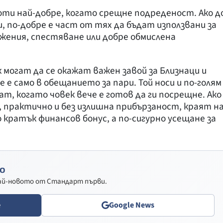
ти най-добре, когато срещне подреденост. Ако д
, по-добре е част от тях да бъдат използвани за
жения, спестяване или добре обмислена
могат да се окажат важен завой за Близнаци и
 е само в обещанието за пари. Той носи и по-голям
т, когато човек вече е готов да ги посрещне. Ако
 практично и без излишна прибързаност, краят н
 кратък финансов бонус, а по-сигурно усещане за
о
най-новото от Стандарт първи.
e
Google News