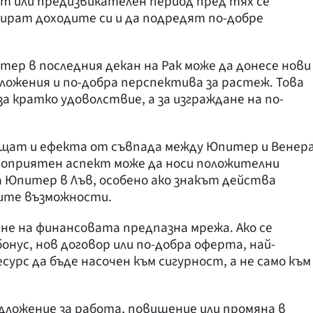
ат или предизвикателен период пред тях се
ират доходите си и да подредят по-добре
ер в последния декан на Рак може да донесе нови
дложения и по-добра перспектива за растеж. Това
за кратко удоволствие, а за изграждане на по-
щат и ефекта от съвпада между Юпитер и Венера
лагоприятен аспект може да носи положителни
 Юпитер в Лъв, особено ако знакът действа
ните възможности.
не на финансовата предпазна мрежа. Ако се
нус, нов договор или по-добра оферта, най-
сурс да бъде насочен към сигурност, а не само към
дложение за работа, повишение или промяна в