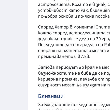
астрологията. Когато е в знак, 
устойчивост като Рак, влияниет
по-добра основа и по-ясна посок
Според Хатор в момента Юпитер 
която според астрологичната си
зодиакален знак се дели на 30 гр
Последните десет градуса на Р
енергия на планетата и могат д
преминаването й в Лъв.
Затова периодът до края на мес
възможностите не бива да се по
кариерна промяна, печалба от п
сигурност могат да излязат на п
Близнаци
За Близнаците последните седми