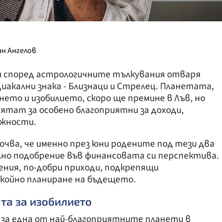
н Ангелов
 и според астрологичните тълкувания отваря
диакални знака - Близнаци и Стрелец. Планетата,
ето и изобилието, скоро ще премине в Лъв, но
мятат за особено благоприятни за доходи,
ожности.
чва, че именно през юни родените под тези два
лно подобрение във финансовата си перспектива.
ения, по-добри приходи, подкрепящи
окойно планиране на бъдещето.
та за изобилието
за една от най-благоприятните планети в