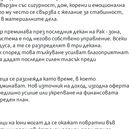
свързан със сигурност, дом, корени и емоционална
о му често се свързва с желание за стабилност,
а в материалните дела.
преминава през последния декан на Рак - зона,
стема е под негово собствено управление. Всеки
адуса, а те се разпределят в три декана.
ак според това тълкуване усилват благоприятнат
а дадат последен силен тласък преди
еца се разглежда като време, в което
дминават. Нов източник на доход, изгодна оферта
редишно усилие или укрепване на финансовата
реден план.
ци на юни могат да се окажат повратни във