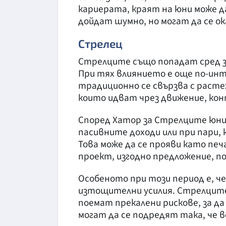
кариерата, краят на юни може д
дойдат шумно, но могат да се о
Стрелец
Стрелците също попадат сред зн
При тях влиянието е още по-ин
традиционно се свързва с расте
които идват чрез движение, кон
Според Хатор за Стрелците юни 
пасивните доходи или при пари,
Това може да се прояви като пе
проект, изгодно предложение, по
Особеното при този период е, 
изтощителни усилия. Стрелците
поемат прекалени рискове, за 
могат да се подредят така, че в