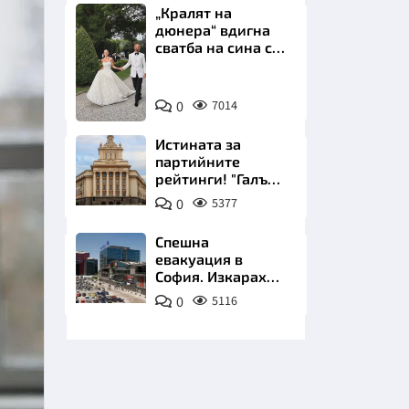
„Кралят на
дюнера“ вдигна
сватба на сина си
за 3 милиона
евро на езерото
Снимка:
Комо
0
7014
Инстаграм
НИЦИ
Истината за
партийните
рейтинги! "Галъп"
разби митовете
0
5377
КРАЙНА
Спешна
евакуация в
София. Изкараха
хиляди на
0
5116
улицата