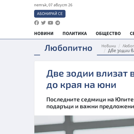
петък, 07 август 26
АБОНИРАЙ СЕ
НОВИНИ
ПОЛИТИКА
ОБЩЕСТВО
С
Любопитно
Новини
Любо
Две зодии в
Две зодии влизат 
до края на юни
Последните седмици на Юпитер
подаръци и важни предложен