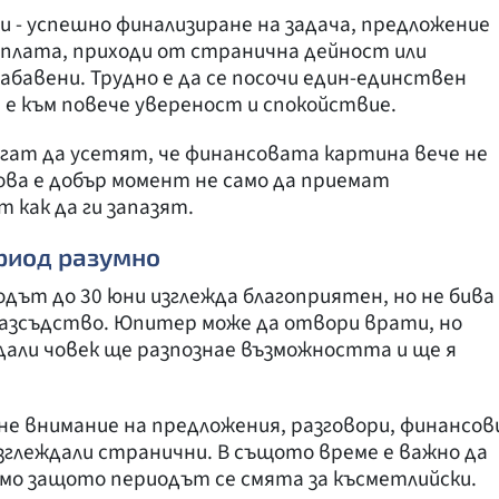
и - успешно финализиране на задача, предложение
заплата, приходи от странична дейност или
забавени. Трудно е да се посочи един-единствен
е към повече увереност и спокойствие.
огат да усетят, че финансовата картина вече не
ова е добър момент не само да приемат
 как да ги запазят.
ериод разумно
иодът до 30 юни изглежда благоприятен, но не бива
зразсъдство. Юпитер може да отвори врати, но
али човек ще разпознае възможността и ще я
рне внимание на предложения, разговори, финансов
 изглеждали странични. В същото време е важно да
амо защото периодът се смята за късметлийски.