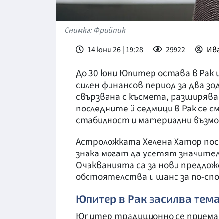
Снимка: Фрийпик
14 юни 26 | 19:28
29922
Ива
До 30 юни Юпитер остава в Рак
силен финансов период за два зо
свързвана с късмета, разширяван
последните й седмици в Рак се с
стабилност и материални възм
Астроложката Хелена Хатор посо
знака могат да усетят значите
Очакванията са за нови предлож
обстоятелства и шанс за по-сп
Юпитер в Рак засилва тема
Юпитер традиционно се приема 