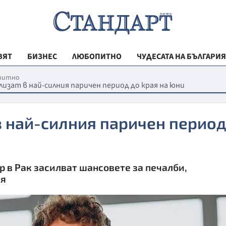
ВЯТ
БИЗНЕС
ЛЮБОПИТНО
ЧУДЕСАТА НА БЪЛГАРИЯ
РЕГИОНАЛНИ
питно
лизат в най-силния паричен период до края на юни
ВЕСТНИК СТА
МЛАДЕЖКА АК
в най-силния паричен перио
ЗДРАВЕ
ОБРАЗОВАНИ
 в Рак засилват шансовете за печалби,
МОЯТ ГРАД
ия
ТЕХНОЛОГИИ
ДА!НА БЪЛГАР
ДА! НА БЪЛГ