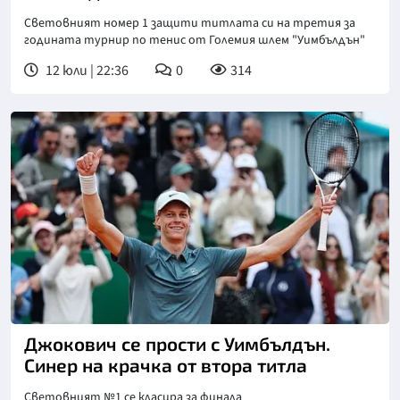
Световният номер 1 защити титлата си на третия за
годината турнир по тенис от Големия шлем "Уимбълдън"
12 юли | 22:36
0
314
Джокович се прости с Уимбълдън.
Синер на крачка от втора титла
Световният №1 се класира за финала