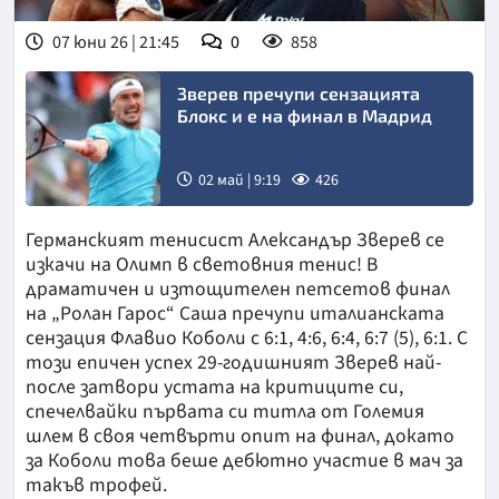
07 юни 26 | 21:45
0
858
Зверев пречупи сензацията
Блокс и е на финал в Мадрид
02 май | 9:19
426
Снимка:
Германският тенисист Александър Зверев се
АТП
изкачи на Олимп в световния тенис! В
драматичен и изтощителен петсетов финал
на „Ролан Гарос“ Саша пречупи италианската
сензация Флавио Коболи с 6:1, 4:6, 6:4, 6:7 (5), 6:1. С
този епичен успех 29-годишният Зверев най-
после затвори устата на критиците си,
спечелвайки първата си титла от Големия
шлем в своя четвърти опит на финал, докато
за Коболи това беше дебютно участие в мач за
такъв трофей.