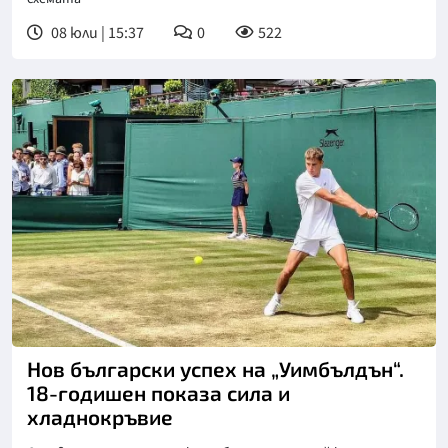
08 юли | 15:37
0
522
Снимка: БФ Тенис
Нов български успех на „Уимбълдън“.
18-годишен показа сила и
хладнокръвие