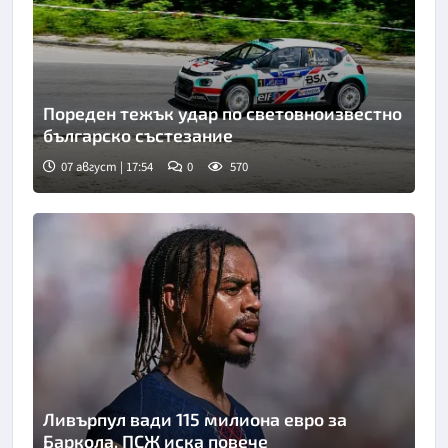
Пореден тежък удар по световноизвестно
българско състезание
07 август | 17:54
0
570
Ливърпул вади 115 милиона евро за
Баркола, ПСЖ иска повече