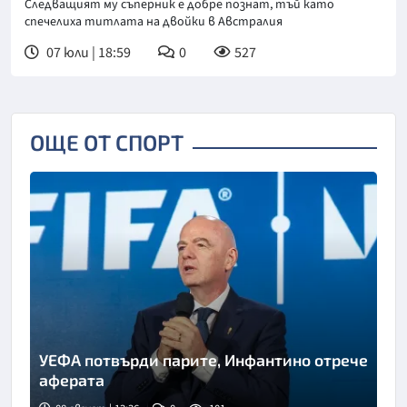
Следващият му съперник е добре познат, тъй като
спечелиха титлата на двойки в Австралия
07 юли | 18:59
0
527
ОЩЕ ОТ СПОРТ
УЕФА потвърди парите, Инфантино отрече
аферата