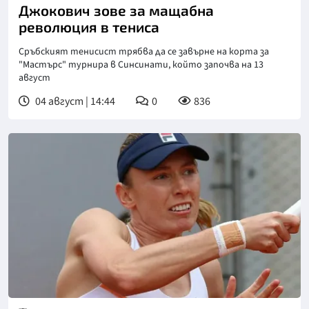
Джокович зове за мащабна
революция в тениса
Сръбският тенисист трябва да се завърне на корта за
"Мастърс" турнира в Синсинати, който започва на 13
август
04 август | 14:44
0
836