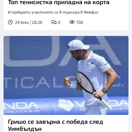
Топ тенисистка припадна на корта
И прекрати участието си в турнира в Мемфис
29 юли | 18:26
0
708
Снимка: БГНЕС
Гришо се завърна с победа след
Уимбълдън