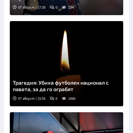
07 август | 17:30
0
234
Трагедия: Убиха футболен национал с
павета, за да го ограбят
07 август | 15:55
0
1066