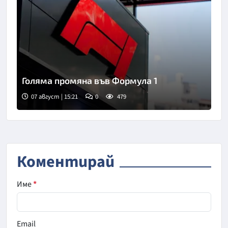
Голяма промяна във Формула 1
07 август | 15:21
0
479
Коментирай
Име
*
Email