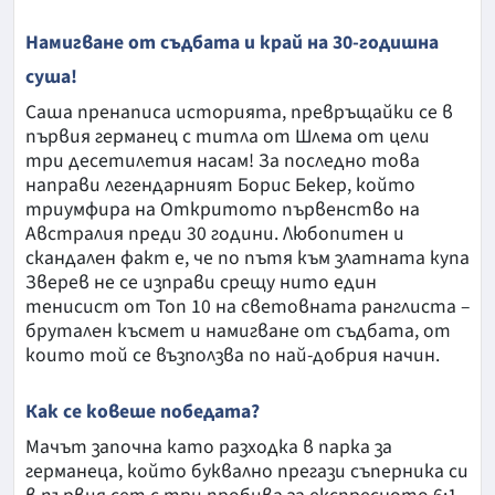
Намигване от съдбата и край на 30-годишна
суша!
Саша пренаписа историята, превръщайки се в
първия германец с титла от Шлема от цели
три десетилетия насам! За последно това
направи легендарният Борис Бекер, който
триумфира на Откритото първенство на
Австралия преди 30 години. Любопитен и
скандален факт е, че по пътя към златната купа
Зверев не се изправи срещу нито един
тенисист от Топ 10 на световната ранглиста –
брутален късмет и намигване от съдбата, от
които той се възползва по най-добрия начин.
Как се ковеше победата?
Мачът започна като разходка в парка за
германеца, който буквално прегази съперника си