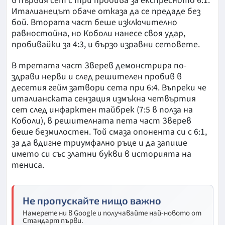
в първия сет с три пробива за експресното 6:1.
Италианецът обаче отказа да се предаде без
бой. Втората част беше изключително
равностойна, но Коболи нанесе своя удар,
пробивайки за 4:3, и бързо изравни сетовете.
В третата част Зверев демонстрира по-
здрави нерви и след решителен пробив в
десетия гейм затвори сета при 6:4. Въпреки че
италианската сензация измъкна четвъртия
сет след инфарктен тайбрек (7:5 в полза на
Коболи), в решителната пета част Зверев
беше безмилостен. Той смаза опонента си с 6:1,
за да вдигне триумфално ръце и да запише
името си със златни букви в историята на
тениса.
Не пропускайте нищо важно
Намерете ни в Google и получавайте най-новото от
Стандарт първи.