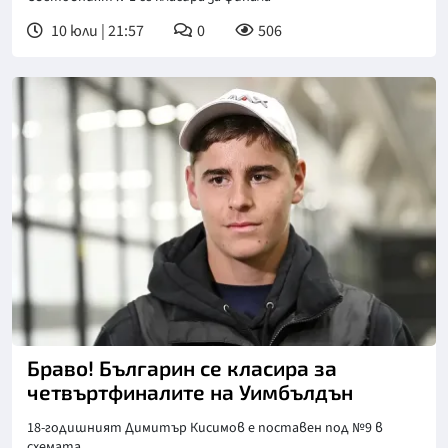
10 юли | 21:57
0
506
Снимка: БГНЕС
Браво! Българин се класира за
четвъртфиналите на Уимбълдън
18-годишният Димитър Кисимов е поставен под №9 в
схемата