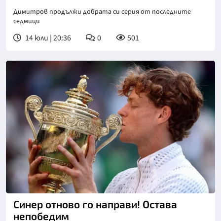
Димитров продължи добрата си серия от последните
седмици
14 юли | 20:36
0
501
Снимка: БГНЕС
Синер отново го направи! Остава
непобедим