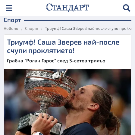
Спорт
Новини
Спорт
Триумф! Саша Зверев най-после счупи прокл
Триумф! Саша Зверев най-после
счупи проклятието!
Грабна "Ролан Гарос" след 5-сетов трилър