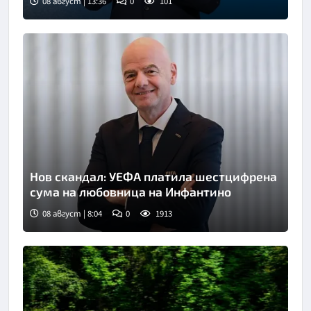
08 август | 13:36
0
101
Нов скандал: УЕФА платила шестцифрена
сума на любовница на Инфантино
08 август | 8:04
0
1913