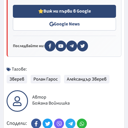
Виж ни първи в Google
Google News
Последвайте ни:
Тагове:
Зверев
Ролан Гарос
Александър Зверев
Автор
Божана Войнишка
Сподели: