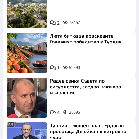
2
78457
Люта битка за прасковите.
Големият победител е Турция
1
52990
Радев свика Съвета по
сигурността, следва ключово
изявление
4
28696
Турция с мощен план. Ердоган
превръща Джейхан в петролно
чудо