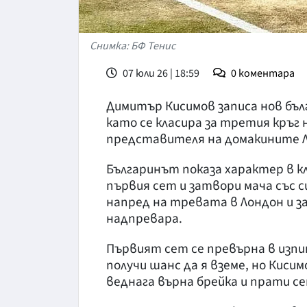
Снимка: БФ Тенис
07 юли 26 | 18:59
0
коментара
Димитър Кисимов записа нов бъл
като се класира за третия кръг
представителя на домакините Лиъм
Българинът показа характер в к
първия сет и затвори мача със с
напред на тревата в Лондон и 
надпревара.
Първият сет се превърна в изпи
получи шанс да я вземе, но Киси
веднага върна брейка и прати с