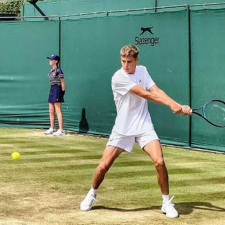
КУЛТУРА
ПРАВОСЪДИЕ
КРИМИ
КИБЕРЗАЩИТ
ВЯРА
ОБЯВИ
ВОЙНАТА В У
ВРЕМЕТО