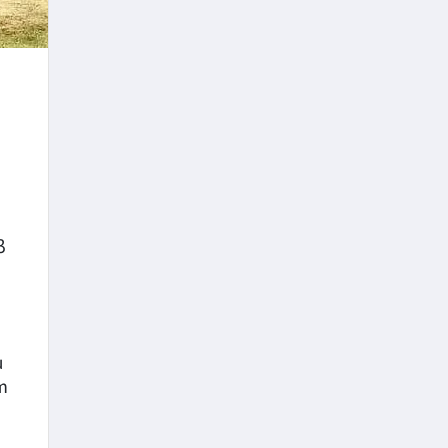
в
и
т