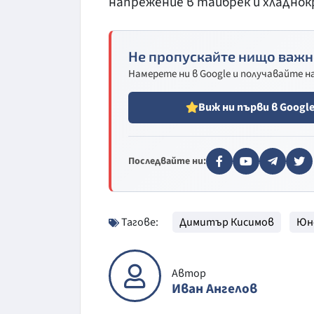
напрежение в тайбрек и хладнок
Не пропускайте нищо важн
Намерете ни в Google и получавайте 
Виж ни първи в Googl
Последвайте ни:
Тагове:
Димитър Кисимов
Юн
Автор
Иван Ангелов