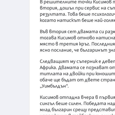
В решителните точки Кисимов пов
втория, дошъл при сервис на съп
резултата. Това беше психологи
когато натискът беше най-голя
Във втория сет двамата си разме
тогава Кисимов отново натисна, 
място в третия кръг. Последният
ясно послание, че българинът зн
Следващият му съперник е деве
Африка. Двамата се познават от
титлата на двойки при юношит
обаче ще бъдат от двете страни
„Уимбълдън“.
Кисимов отпадна вчера в първия 
сингъл беше силен. Победата над 
млад българин срещу представи