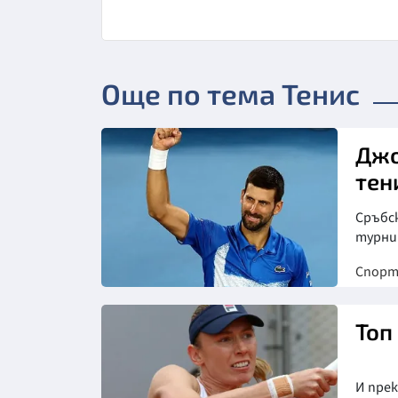
Още по тема Тенис
Джо
тен
Сръбс
турнир
Спор
Топ
И пре