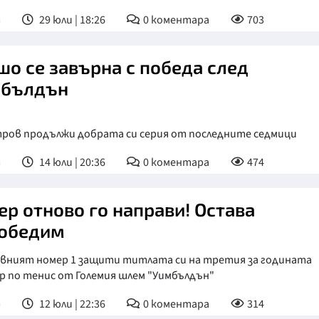
т
29 юли | 18:26
0
коментара
703
шо се завърна с победа след
бълдън
ров продължи добрата си серия от последните седмици
т
14 юли | 20:36
0
коментара
474
ер отново го направи! Остава
обедим
вният номер 1 защити титлата си на третия за годината
р по тенис от Големия шлем "Уимбълдън"
т
12 юли | 22:36
0
коментара
314