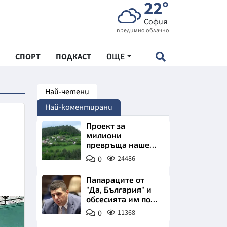
22°
София
предимно облачно
СПОРТ
ПОДКАСТ
ОЩЕ
Най-четени
НДАРТ
Най-коментирани
АДЕМИЯ "ЧУДЕСАТА НА БЪЛГАРИЯ"
Проект за
милиони
превръща наше
Е
село в магнит за
0
24486
туристи
Папараците от
"Да, България" и
обсесията им по
СКАТА ХРАНА
Пеевски
0
11368
АРСКАТА ИКОНОМИКА