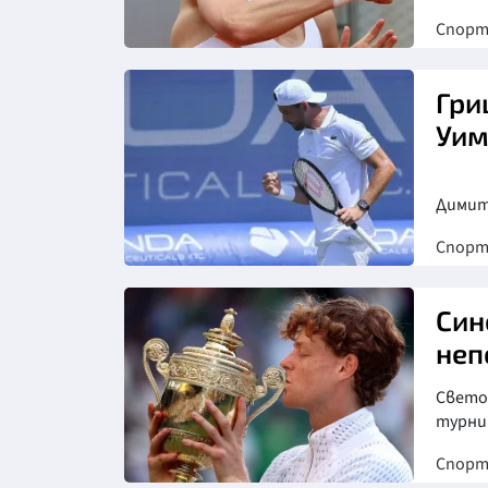
Спор
Гри
Уим
Димит
Спор
Снимка: БГНЕС
Син
неп
Свето
турни
Спор