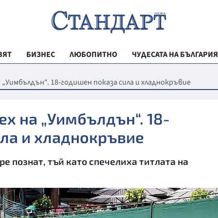
ВЯТ
БИЗНЕС
ЛЮБОПИТНО
ЧУДЕСАТА НА БЪЛГАРИЯ
РЕГИОНАЛНИ
а „Уимбълдън“. 18-годишен показа сила и хладнокръвие
ВЕСТНИК СТА
МЛАДЕЖКА АК
ех на „Уимбълдън“. 18-
ЗДРАВЕ
ила и хладнокръвие
ОБРАЗОВАНИ
е познат, тъй като спечелиха титлата на
МОЯТ ГРАД
ТЕХНОЛОГИИ
ДА!НА БЪЛГАР
ДА! НА БЪЛГ