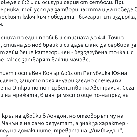
еде с 6:2 и си осигури серия от сетболи. При
ерника, той успя да затвори частта и да поведе 
ческият ключ към победата - българинът издържа,
м.
ниха по един пробив и стигнаха до 4:4. Точно
стигна до нов брейк и си даде шанс да сервира за
 гейм беше категоричен - без загубена точка и с
ае как се затварят важни мачове.
тият поставен Конър Дойг от Република Южна
лично, защото през януари заедно спечелиха
е на Откритото първенство на Австралия. Сега
 на мрежата, в мач за място още по-напред на
кръг на двойки в Лондон, но отговорът му на
Чанън е не само резултат, а знак за характер -
тел на домакините, тревата на „Уимбълдън“,