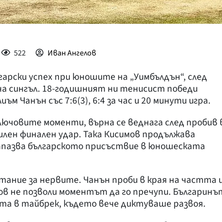
522
Иван Ангелов
гарски успех при юношите на „Уимбълдън“, след
 на сингъл. 18-годишният ни тенисист победи
 Чанън със 7:6(3), 6:4 за час и 20 минути игра.
лючовите моменти, върна се веднага след пробив 
илен финален удар. Така Кисимов продължава
запазва българското присъствие в юношеската
тание за нервите. Чанън проби в края на частта 
мов не позволи моментът да го пречупи. Българинъ
ета в тайбрек, където вече диктуваше развоя.