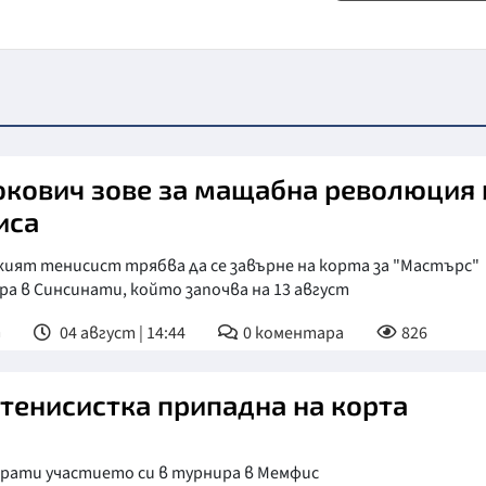
кович зове за мащабна революция 
иса
кият тенисист трябва да се завърне на корта за "Мастърс"
а в Синсинати, който започва на 13 август
т
04 август | 14:44
0
коментара
826
 тенисистка припадна на корта
крати участието си в турнира в Мемфис