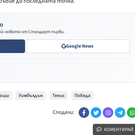
ръвие до последната точка.
о
най-новото от Стандарт първи.
e
Google News
оши
Уимбълдън
Тенис
Победа
Сподели:
КОМЕНТИРАЙ