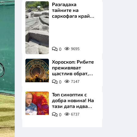
Разгадаха
тайните на
саркофага край
Перперикон
Снимка:
Bulgaria
НИЦИ
ON
0
9695
AIR
Хороскоп: Рибите
преживяват
щастлив обрат,
КРАЙНА
Телецът започва
0
7147
важна промяна
Топ синоптик с
добра новина! На
тази дата идва
захлаждането
0
6737