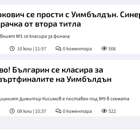
кович се прости с Уимбълдън. Сине
крачка от втора титла
ният №1 се класира за финала
т
10 юли | 21:57
0
коментара
506
во! Българин се класира за
въртфиналите на Уимбълдън
дишният Димитър Кисимов е поставен под №9 в схемата
т
08 юли | 15:37
0
коментара
522