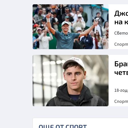
Снимка: БГНЕС
Джо
на 
Светов
Спор
Бра
чет
18-го
Спор
Снимка: БГНЕС
ОЩЕ ОТ СПОРТ