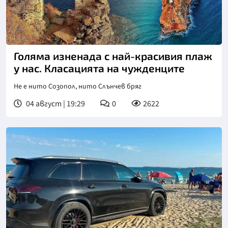
Голяма изненада с най-красивия плаж
у нас. Класацията на чужденците
Не е нито Созопол, нито Слънчев бряг
04 август | 19:29
0
2622