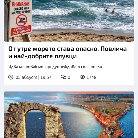
От утре морето става опасно. Повлича
и най-добрите плувци
Идва мъртвакът, предупреждават спасители
05 август | 19:57
0
1748