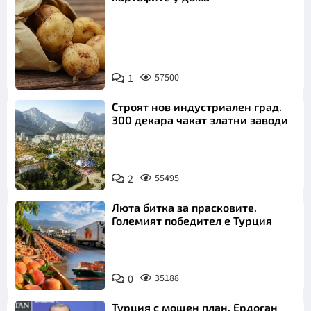
Снимка:
1
57500
Пиксабей
Строят нов индустриален град.
300 декара чакат златни заводи
2
55495
Люта битка за прасковите.
Големият победител е Турция
0
35188
Турция с мощен план. Ердоган