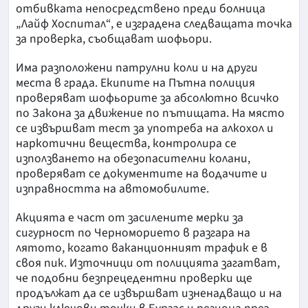
отбивката непосредствено преди болница
„Лайф Хоспитал“, е изградена следващата точка
за проверка, съобщават шофьори.
Има разположени патрулни коли и на други
места в града. Екипите на Пътна полиция
проверяват шофьорите за абсолютно всичко
по Закона за движение по пътищата. На място
се извършват тест за употреба на алкохол и
наркотични вещества, контролира се
използването на обезопасителни колани,
проверяват се документите на водачите и
изправността на автомобилите.
Акцията е част от засилените мерки за
сигурност по Черноморието в разгара на
лятото, когато ваканционният трафик е в
своя пик. Източници от полицията загатват,
че подобни безпрецедентни проверки ще
продължат да се извършват изненадващо и на