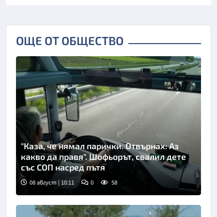
ОЩЕ ОТ ОБЩЕСТВО
"Каза, че нямал парички. Отвърнах: Аз
какво да правя". Шофьорът, свалил дете
със СОП насред пътя
08 август | 10:11
0
58