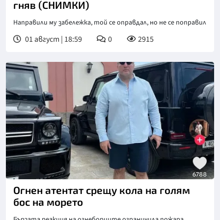
гняв (СНИМКИ)
Направили му забележка, той се оправдал, но не се поправил
01 август | 18:59
0
2915
Огнен атентат срещу кола на голям
бос на морето
Бързата реакция на огнеборците ограничила пожара