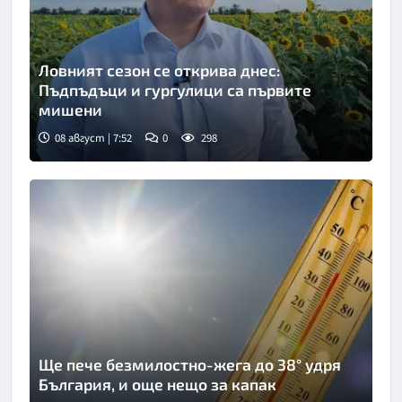
Ловният сезон се открива днес:
Пъдпъдъци и гургулици са първите
мишени
08 август | 7:52
0
298
Снимка: БТА
Ще пече безмилостно-жега до 38° удря
България, и още нещо за капак