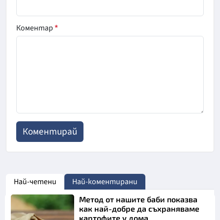
Коментар
*
Най-четени
Най-коментирани
Метод от нашите баби показва
как най-добре да съхраняваме
картофите у дома