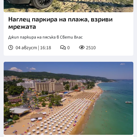
Наглец паркира на плажа, взриви
мрежата
Джип паркира на пясъка в Свети Влас
04 август | 16:18
0
2510