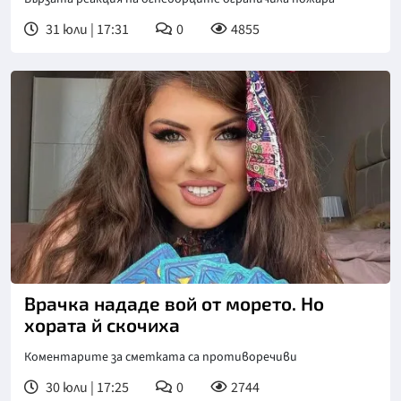
31 юли | 17:31
0
4855
Врачка нададе вой от морето. Но
хората й скочиха
Коментарите за сметката са противоречиви
30 юли | 17:25
0
2744