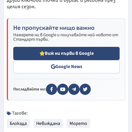
други ключови точки в Бургас и региона през
целия сезон.
Не пропускайте нищо важно
Намерете ни в Google и получавайте най-новото от
Стандарт първи.
Виж ни първи в Google
Google News
Последвайте ни:
Тагове:
Блокада
Невиждана
Морето