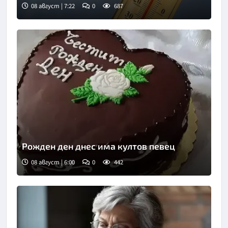
08 август | 7:22
0
687
Рожден ден днес има култов певец
08 август | 6:00
0
442