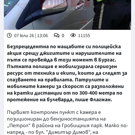
07 юли 26 | 13:06
0
11155
Безпрецедентна по мащабите си полицейска
акция срещу джигитите и нарушителите на
пътя се провежда в този момент в Бургас.
Пътната полиция е мобилизирала сериозен
ресурс от техника и екипи, които да следят за
спазването на правилата. Патрулите и
мобилните камери за скорост са разположени
на кратки дистанции от по 300-400 метра по
протежение на булеварда, пише Флагман.
Първият контролен пункт с камера е
позициониран до бензиностанцията на
„Петрол“ в района на Гробищния парк. Малко по-
напред - по бул. "Димитър Димов", на