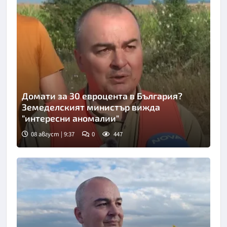
Домати за 30 евроцента в България?
Земеделският министър вижда
"интересни аномалии"
08 август | 9:37
0
447
Снимка: Нова телевизия