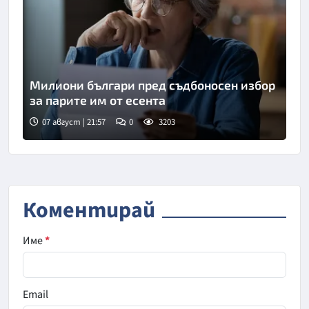
Милиони българи пред съдбоносен избор
за парите им от есента
07 август | 21:57
0
3203
Коментирай
Име
*
Email