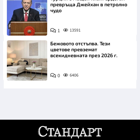
превръща Джейхан в петролно
чудо
1
13591
Бежовото отстъпва. Тези
цветове превземат
всекидневната през 2026 г.
0
6406