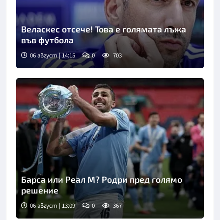
Веласкес отсече! Това е голямата лъжа
във футбола
06 август | 14:15
0
703
Барса или Реал М? Родри пред голямо
решение
06 август | 13:09
0
367