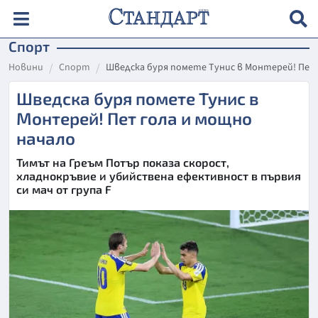
Спорт
Новини
Спорт
Шведска буря помете Тунис в Монтерей! Пет
Шведска буря помете Тунис в
Монтерей! Пет гола и мощно
начало
Тимът на Греъм Потър показа скорост,
хладнокръвие и убийствена ефективност в първия
си мач от група F