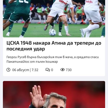
ЦСКА 1948 накара Атина да трепери до
последния удар
Георги Русев върна българския тим в мача, а гредата спаси
Панатинайкос от пълен кошмар
06 август | 7:32
0
730