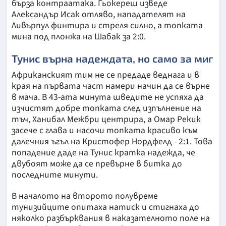
бърза контраатака. Гьокереш изведе
Александър Исак отляво, нападателят на
Ливърпул финтира и стреля силно, а топката
мина под плонжа на Шабак за 2:0.
Тунис върна надеждата, но само за миг
Африканският тим не се предаде веднага и в
края на първата част намери начин да се върне
в мача. В 43-ата минута шведите не успяха да
изчистят добре топката след изпълнение на
тъч, Ханибал Межбри центрира, а Омар Рекик
засече с глава и насочи топката красиво към
далечния ъгъл на Кристофер Нордфелд - 2:1. Това
попадение даде на Тунис кратка надежда, че
двубоят може да се превърне в битка до
последните минути.
В началото на второто полувреме
тунизийците опитаха натиск и стигнаха до
няколко разбърквания в наказателното поле на