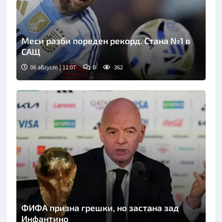
Меси разби пореден рекорд. Стана №1 в
САЩ
06 август | 11:07
0
362
ФИФА призна грешки, но застана зад
Инфантино