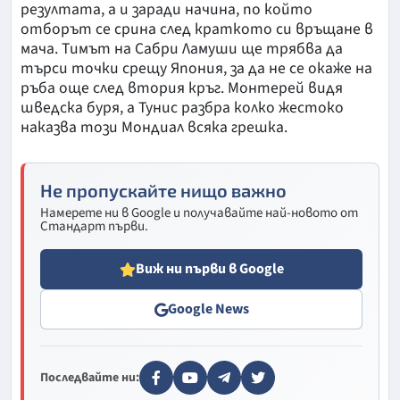
резултата, а и заради начина, по който
отборът се срина след краткото си връщане в
мача. Тимът на Сабри Ламуши ще трябва да
търси точки срещу Япония, за да не се окаже на
ръба още след втория кръг. Монтерей видя
шведска буря, а Тунис разбра колко жестоко
наказва този Мондиал всяка грешка.
Не пропускайте нищо важно
Намерете ни в Google и получавайте най-новото от
Стандарт първи.
Виж ни първи в Google
Google News
Последвайте ни: