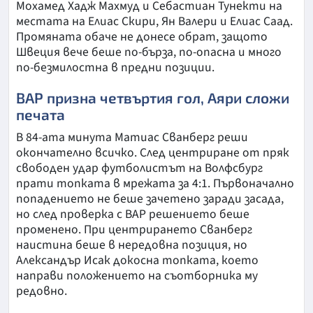
Мохамед Хадж Махмуд и Себастиан Тунекти на
местата на Елиас Скири, Ян Валери и Елиас Саад.
Промяната обаче не донесе обрат, защото
Швеция вече беше по-бърза, по-опасна и много
по-безмилостна в предни позиции.
ВАР призна четвъртия гол, Аяри сложи
печата
В 84-ата минута Матиас Сванберг реши
окончателно всичко. След центриране от пряк
свободен удар футболистът на Волфсбург
прати топката в мрежата за 4:1. Първоначално
попадението не беше зачетено заради засада,
но след проверка с ВАР решението беше
променено. При центрирането Сванберг
наистина беше в нередовна позиция, но
Александър Исак докосна топката, което
направи положението на съотборника му
редовно.