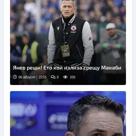
Янев реши! Ето кой излиза срещу Макаби
06 август | 15:55
0
335