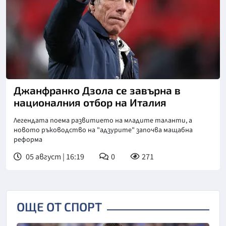
Снимка: goggle
Джанфранко Дзола се завърна в
националния отбор на Италия
Легендата поема развитието на младите таланти, а
новото ръководство на "адзурите" започва мащабна
реформа
05 август | 16:19
0
271
ОЩЕ ОТ СПОРТ