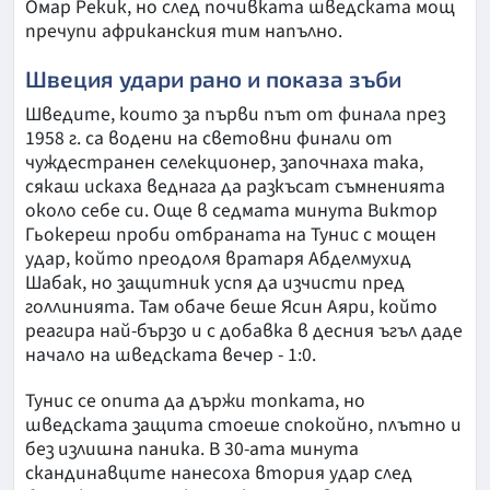
Омар Рекик, но след почивката шведската мощ
пречупи африканския тим напълно.
Швеция удари рано и показа зъби
Шведите, които за първи път от финала през
1958 г. са водени на световни финали от
чуждестранен селекционер, започнаха така,
сякаш искаха веднага да разкъсат съмненията
около себе си. Още в седмата минута Виктор
Гьокереш проби отбраната на Тунис с мощен
удар, който преодоля вратаря Абделмухид
Шабак, но защитник успя да изчисти пред
голлинията. Там обаче беше Ясин Аяри, който
реагира най-бързо и с добавка в десния ъгъл даде
начало на шведската вечер - 1:0.
Тунис се опита да държи топката, но
шведската защита стоеше спокойно, плътно и
без излишна паника. В 30-ата минута
скандинавците нанесоха втория удар след