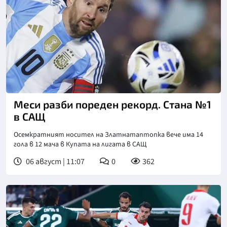
Меси разби пореден рекорд. Стана №1
в САЩ
Осемкратният носител на Златнатаптопка вече има 14
гола в 12 мача в Купата на лигата в САЩ
06 август | 11:07
0
362