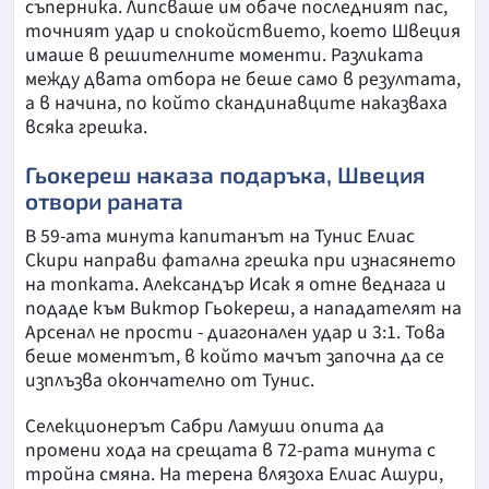
съперника. Липсваше им обаче последният пас,
точният удар и спокойствието, което Швеция
имаше в решителните моменти. Разликата
между двата отбора не беше само в резултата,
а в начина, по който скандинавците наказваха
всяка грешка.
Гьокереш наказа подаръка, Швеция
отвори раната
В 59-ата минута капитанът на Тунис Елиас
Скири направи фатална грешка при изнасянето
на топката. Александър Исак я отне веднага и
подаде към Виктор Гьокереш, а нападателят на
Арсенал не прости - диагонален удар и 3:1. Това
беше моментът, в който мачът започна да се
изплъзва окончателно от Тунис.
Селекционерът Сабри Ламуши опита да
промени хода на срещата в 72-рата минута с
тройна смяна. На терена влязоха Елиас Ашури,