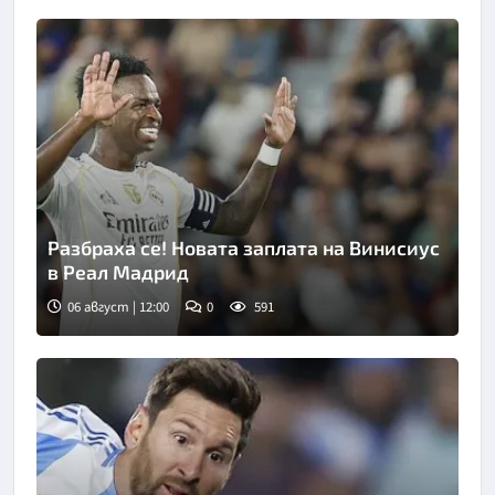
Разбраха се! Новата заплата на Винисиус
в Реал Мадрид
06 август | 12:00
0
591