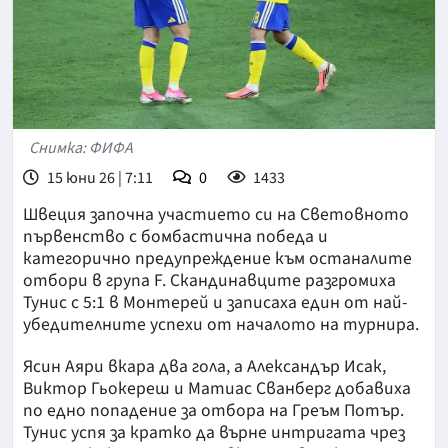
Снимка: ФИФА
15 юни 26 | 7:11
0
1433
Швеция започна участието си на Световното
първенство с бомбастична победа и
категорично предупреждение към останалите
отбори в група F. Скандинавците разгромиха
Тунис с 5:1 в Монтерей и записаха един от най-
убедителните успехи от началото на турнира.
Ясин Аяри вкара два гола, а Александър Исак,
Виктор Гьокереш и Матиас Сванберг добавиха
по едно попадение за отбора на Греъм Потър.
Тунис успя за кратко да върне интригата чрез