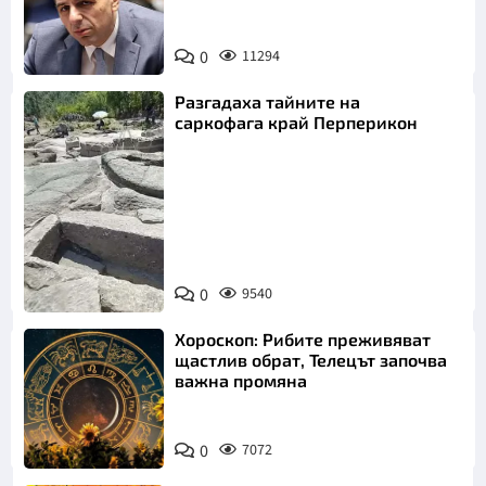
0
11294
Разгадаха тайните на
саркофага край Перперикон
Снимка:
Bulgaria ON
0
9540
AIR
Хороскоп: Рибите преживяват
щастлив обрат, Телецът започва
важна промяна
0
7072