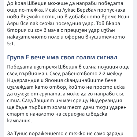
До края Швеция можеше да направи победата
още по-тежка. Исак и Лукас Бергвал пропуснаха
нови възможности, но в добавеното време Ясин
Аяри все пак сложи последния удар. Той вкара
втория си гол в мача с прецизен удар извън
наказателното поле и оформи внушителното
5:1.
Група F вече има своя голям сигнал
Победата изстреля Швеция в силна позиция още
след първия мач. След равенството 2:2 между
Нидерландия и Япония скандинавците вече
изглеждат като отбор, който не просто иска
да излезе от групата, а може да го направи със
стил. Следващият им мач срещу Нидерландия
ще бъде първият голям тест дали този ударен
старт е началото на сериозна шведска
кампания.
За Тунис поражението е тежко не само заради