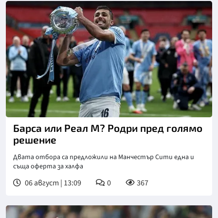
Барса или Реал М? Родри пред голямо
решение
Двата отбора са предложили на Манчестър Сити една и
съща оферта за халфа
06 август | 13:09
0
367