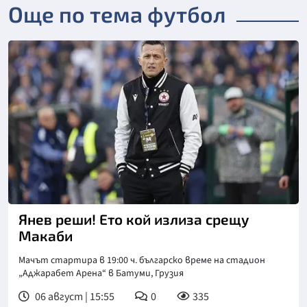
Още по тема футбол
Янев реши! Ето кой излиза срещу
Макаби
Мачът стартира в 19:00 ч. българско време на стадион
„Аджарабет Арена“ в Батуми, Грузия
06 август | 15:55
0
335