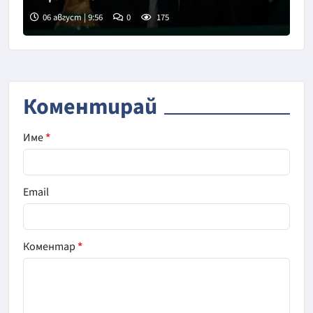
06 август | 9:56
0
175
Снимка: Асошиейтед прес
Коментирай
Име
*
Email
Коментар
*