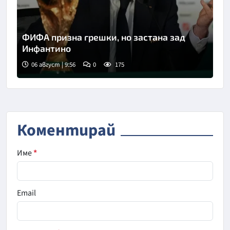
ФИФА призна грешки, но застана зад
Инфантино
06 август | 9:56
0
175
Снимка: Асошиейтед прес
Коментирай
Име
*
Email