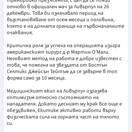
тренировки през есента, с цел да се появи
отново в официален мач за Ливърпул на 26
декември. Това би означавало период на
възстановяване от осем месеца и половина,
което е на долната граница на първоначалните
очаквания.
Критична роля за успеха на операцията изигра
американският хирург д-р Мартин О’Мали.
Неговият метод на работа е добре известен с
това, че помогна на звездата от Бостън
Селтикс Джейсън Тейтъм да се завърне в топ
форма само за 10 месеца.
Медицинският екип на Ливърпул изразява
оптимизъм относно състоянието на
нападателя. Докато десният му крак все още е
обездвижен, Екитике активно работи върху
физическата сила на горната част на тялото
си.