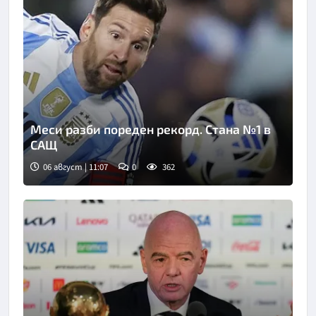
Меси разби пореден рекорд. Стана №1 в
САЩ
06 август | 11:07
0
362