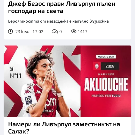
Джеф Безос прави Ливърпул пълен
господар на света
Вероятността от мегасделка е напълно възможна
23 юли | 17:02
0
1417
Намери ли Ливърпул заместникът на
Салах?