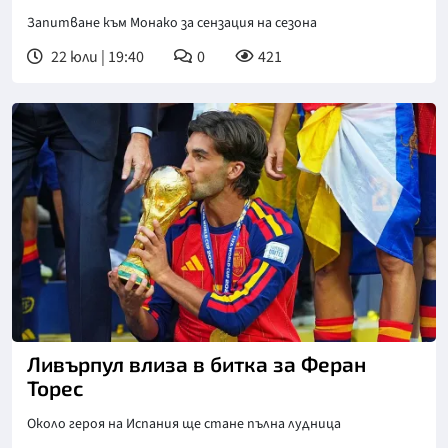
Запитване към Монако за сензация на сезона
22 юли | 19:40
0
421
Ливърпул влиза в битка за Феран
Торес
Около героя на Испания ще стане пълна лудница