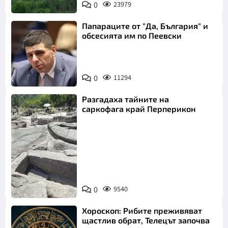
0
23979
Папараците от "Да, България" и
обсесията им по Пеевски
0
11294
Разгадаха тайните на
саркофага край Перперикон
Снимка:
Bulgaria ON
0
9540
AIR
Хороскоп: Рибите преживяват
щастлив обрат, Телецът започва