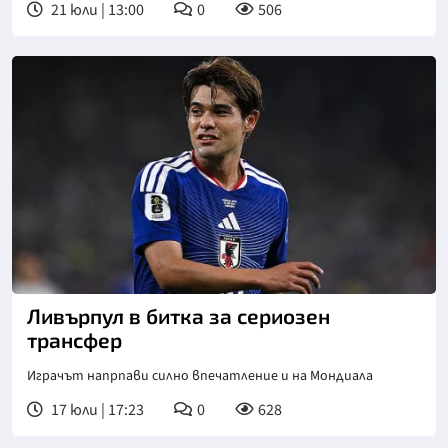
21 юли | 13:00
0
506
Ливърпул в битка за сериозен
трансфер
Играчът напрпави силно впечатление и на Мондиала
17 юли | 17:23
0
628