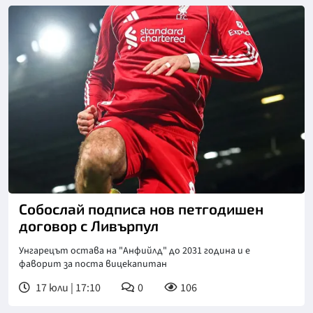
Снимка: X/Twitter
Собослай подписа нов петгодишен
договор с Ливърпул
Унгарецът остава на "Анфийлд" до 2031 година и е
фаворит за поста вицекапитан
17 юли | 17:10
0
106