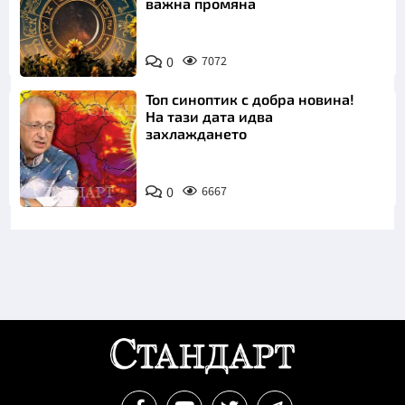
важна промяна
0
7072
Топ синоптик с добра новина!
На тази дата идва
захлаждането
0
6667