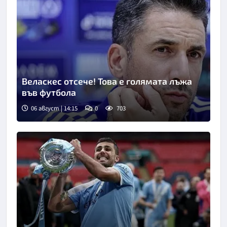
Веласкес отсече! Това е голямата лъжа
във футбола
06 август | 14:15
0
703