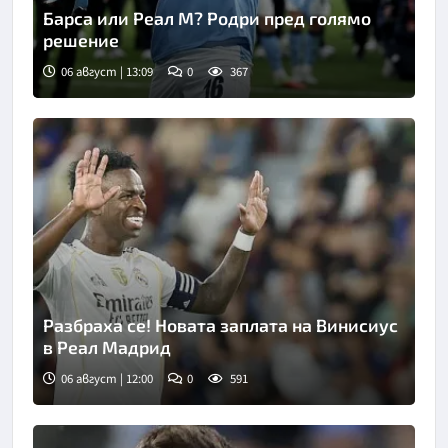
Барса или Реал М? Родри пред голямо
решение
06 август | 13:09
0
367
Разбраха се! Новата заплата на Винисиус
в Реал Мадрид
06 август | 12:00
0
591