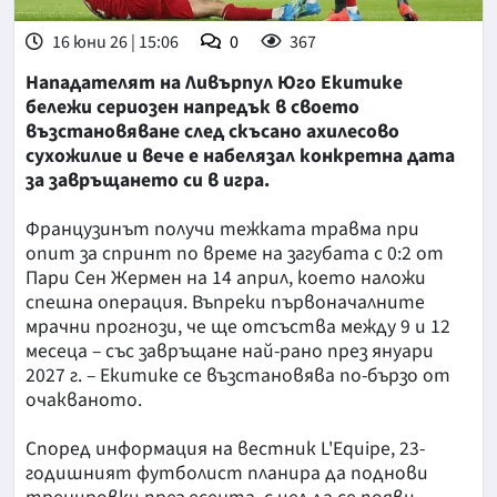
16 юни 26 | 15:06
0
367
Нападателят на Ливърпул Юго Екитике
бележи сериозен напредък в своето
възстановяване след скъсано ахилесово
сухожилие и вече е набелязал конкретна дата
за завръщането си в игра.
Французинът получи тежката травма при
опит за спринт по време на загубата с 0:2 от
Пари Сен Жермен на 14 април, което наложи
спешна операция. Въпреки първоначалните
мрачни прогнози, че ще отсъства между 9 и 12
месеца – със завръщане най-рано през януари
2027 г. – Екитике се възстановява по-бързо от
очакваното.
Според информация на вестник L'Equipe, 23-
годишният футболист планира да поднови