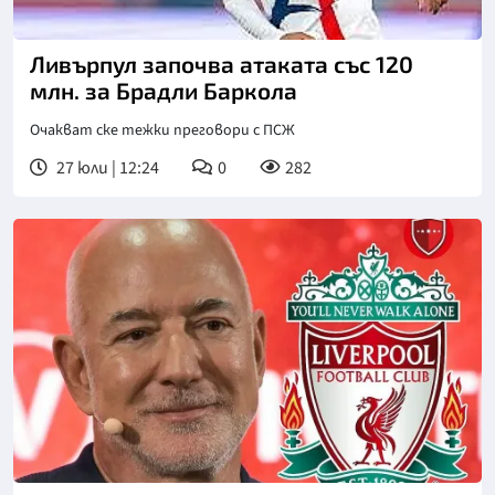
Ливърпул започва атаката със 120
млн. за Брадли Баркола
Очакват ске тежки преговори с ПСЖ
27 юли | 12:24
0
282