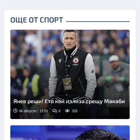
ОЩЕ ОТ СПОРТ
Янев реши! Ето кой излиза срещу Макаби
06 август | 15:55
0
335