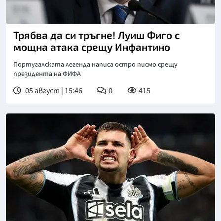
Снимка: Кийстоун
Трябва да си тръгне! Луиш Фиго с
мощна атака срещу Инфантино
Португалската легенда написа остро писмо срещу
президента на ФИФА
05 август | 15:46
0
415