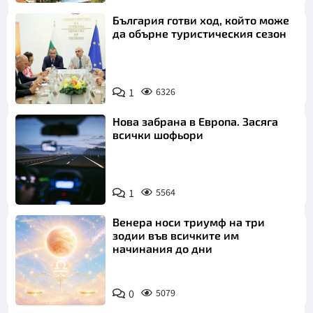
България готви ход, който може
да обърне туристическия сезон
1
6326
Нова забрана в Европа. Засяга
всички шофьори
1
5564
Венера носи триумф на три
зодии във всичките им
начинания до дни
0
5079