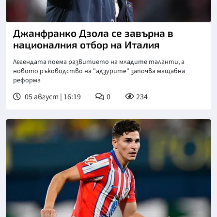
Снимка: goggle
Джанфранко Дзола се завърна в
националния отбор на Италия
Легендата поема развитието на младите таланти, а
новото ръководство на "адзурите" започва мащабна
реформа
05 август | 16:19
0
234