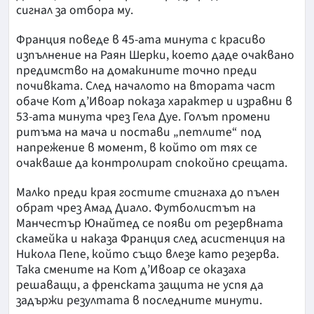
сигнал за отбора му.
Франция поведе в 45-ата минута с красиво
изпълнение на Раян Шерки, което даде очаквано
предимство на домакините точно преди
почивката. След началото на втората част
обаче Кот д’Ивоар показа характер и изравни в
53-ата минута чрез Гела Дуе. Голът промени
ритъма на мача и постави „петлите“ под
напрежение в момент, в който от тях се
очакваше да контролират спокойно срещата.
Малко преди края гостите стигнаха до пълен
обрат чрез Амад Диало. Футболистът на
Манчестър Юнайтед се появи от резервната
скамейка и наказа Франция след асистенция на
Никола Пепе, който също влезе като резерва.
Така смените на Кот д’Ивоар се оказаха
решаващи, а френската защита не успя да
задържи резултата в последните минути.