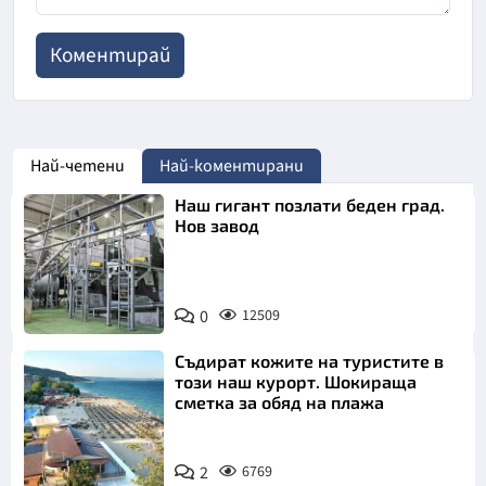
Най-четени
Най-коментирани
Наш гигант позлати беден град.
Нов завод
0
12509
Съдират кожите на туристите в
този наш курорт. Шокираща
сметка за обяд на плажа
2
6769