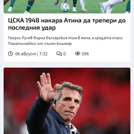
ЦСКА 1948 накара Атина да трепери до
последния удар
Георги Русев върна българския тим в мача, а гредата спаси
Панатинайкос от пълен кошмар
06 август | 7:32
0
596