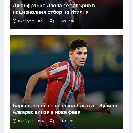
Джанфранко Дзола се завърна в
националния отбор на Италия
05 август | 16:19
0
234
Снимка: goggle
Барселона не се отказва. Сагата с Хулиан
Алварес влиза в нова фаза
05 август | 15:49
0
191
Снимка: goggle