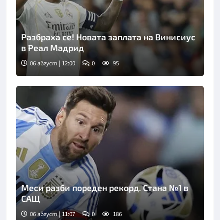
Разбраха се! Новата заплата на Винисиус
в Реал Мадрид
06 август | 12:00
0
95
Меси разби пореден рекорд. Стана №1 в
САЩ
06 август | 11:07
0
186