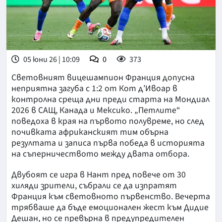
05 юни 26 | 10:09
0
373
Световният вицешампион Франция допусна
неприятна загуба с 1:2 от Кот д’Ивоар в
контролна среща дни преди старта на Мондиал
2026 в САЩ, Канада и Мексико. „Петлите“
поведоха в края на първото полувреме, но след
почивката африканският тим обърна
резултата и записа първа победа в историята
на съперничеството между двата отбора.
Двубоят се игра в Нант пред повече от 30
хиляди зрители, събрали се да изпратят
Франция към световното първенство. Вечерта
трябваше да бъде емоционален жест към Дидие
Дешан, но се превърна в предупредителен