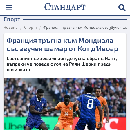
Спорт
Новини
Спорт
Франция тръгна към Мондиала със звучен ша
Франция тръгна към Мондиала
със звучен шамар от Кот д’Ивоар
Световният вицешампион допусна обрат в Нант,
въпреки че поведе с гол на Раян Шерки преди
почивката