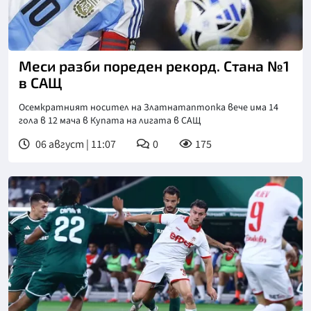
Меси разби пореден рекорд. Стана №1
в САЩ
Осемкратният носител на Златнатаптопка вече има 14
гола в 12 мача в Купата на лигата в САЩ
06 август | 11:07
0
175