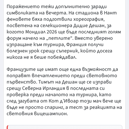
Поражението тежи допълнително заради
символиката на вечерта. На стадиона в Нант
феновете бяха подготвили хореография,
посветена на селекционера Дидие Дешан, за
когото Мондиал 2026 ще бъде последният голям
форум начело на „петлите“. Вместо уверено
изпращане към турнира, Франция получи
болезнен урок срещу съперник, който досега
никога не я беше побеждавал.
Французите ще имат още една възможност да
поправят впечатлението преди световното
първенство. Тимът на Дешан ще се изправи
срещу Северна Ирландия в последната си
проверка преди началото на турнира, като
след загубата от Кот д’Ивоар този мач вече ще
бъде не просто спаринг, а тест за реакцията на
световния вицешампион.