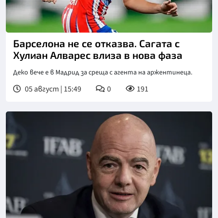
Снимка: goggle
Барселона не се отказва. Сагата с
Хулиан Алварес влиза в нова фаза
Деко вече е в Мадрид за среща с агента на аржентинеца.
05 август | 15:49
0
191