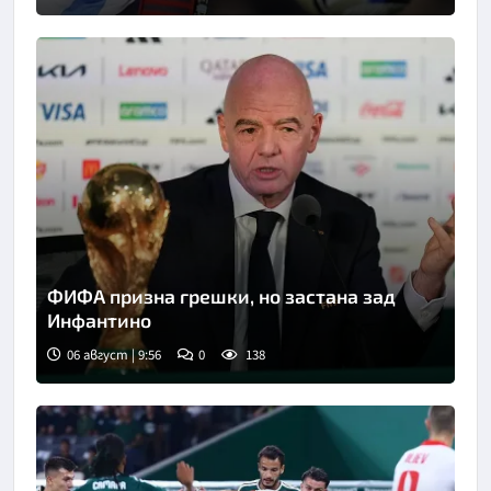
ФИФА призна грешки, но застана зад
Инфантино
06 август | 9:56
0
138
Снимка: Асошиейтед прес