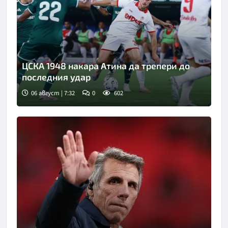
ЦСКА 1948 накара Атина да трепери до
последния удар
06 август | 7:32
0
602