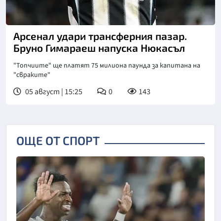
Снимка: goggle
Арсенал удари трансферния пазар.
Бруно Гимараеш напуска Нюкасъл
"Топчиите" ще платят 75 милиона паунда за капитана на
"свраките"
05 август | 15:25
0
143
ОЩЕ ОТ СПОРТ