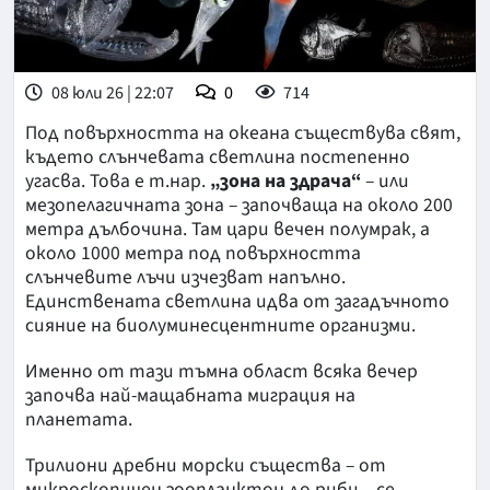
08 юли 26 | 22:07
0
714
Под повърхността на океана съществува свят,
където слънчевата светлина постепенно
угасва. Това е т.нар.
„зона на здрача“
– или
мезопелагичната зона – започваща на около 200
метра дълбочина. Там цари вечен полумрак, а
около 1000 метра под повърхността
слънчевите лъчи изчезват напълно.
Единствената светлина идва от загадъчното
сияние на биолуминесцентните организми.
Именно от тази тъмна област всяка вечер
започва най-мащабната миграция на
планетата.
Трилиони дребни морски същества – от
микроскопичен зоопланктон до риби – се