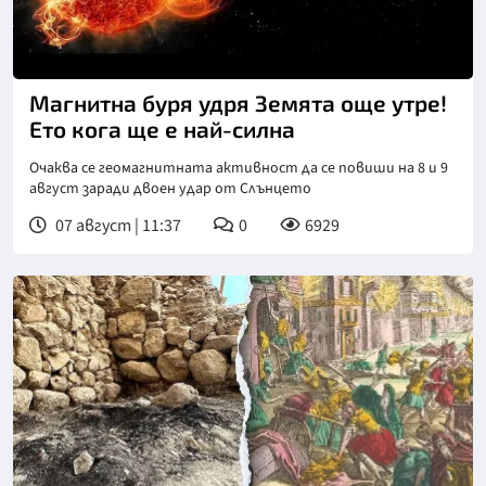
Магнитна буря удря Земята още утре!
Ето кога ще е най-силна
Очаква се геомагнитната активност да се повиши на 8 и 9
август заради двоен удар от Слънцето
07 август | 11:37
0
6929