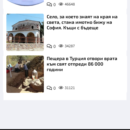
0
46648
Пиксабей
Село, за което знаят на края на
света, стана имотно бижу на
София. Къщи с бъдеще
0
34287
Пещера в Турция отвори врата
към свят отпреди 86 000
години
0
31121