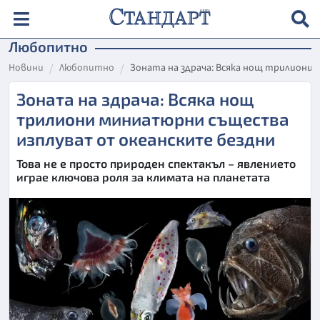
Любопитно
Новини
Любопитно
Зоната на здрача: Всяка нощ трилиони
Зоната на здрача: Всяка нощ
трилиони миниатюрни същества
изплуват от океанските бездни
Това не е просто природен спектакъл – явлението
играе ключова роля за климата на планетата