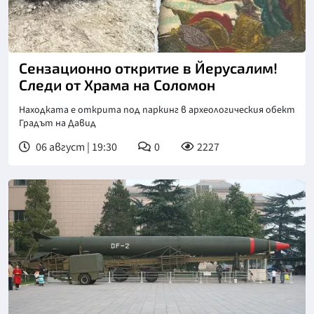
Снимка: Fox news
Сензационно откритие в Йерусалим!
Следи от Храма на Соломон
Находката е открита под паркинг в археологическия обект
Градът на Давид
06 август | 19:30
0
2227