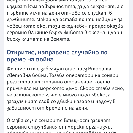
издигат към повърхността, за да се хранят, а с
първите лъчи на деня отново се спускат в
дълбините. Макар да остава почти невидим за
човешкото око, този ежедневен процес оказва
огромно влияние върху живота в океана и дори
върху климата на Земята.
Откритие, направено случайно по
време на война
Феноменът е забелязан още през Втората
световна война. Тогава оператори на сонари
регистрират странно отражение, което
приличало на морското дъно. Скоро става ясно,
че истинското дъно е много по-дълбоко, а
загадъчният слой се движи нагоре и надолу в
зависимост от времето на деня.
Оказва се, че сонарите всъщност засичат
огромни струпвания от морски организми,