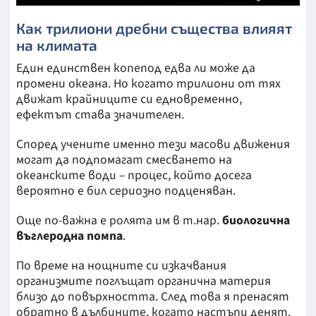
Как трилиони дребни същества влияят
на климата
Един единствен копепод едва ли може да
промени океана. Но когато трилиони от тях
движат крайниците си едновременно,
ефектът става значителен.
Според учените именно тези масови движения
могат да подпомагат смесването на
океанските води – процес, който досега
вероятно е бил сериозно подценяван.
Още по-важна е ролята им в т.нар.
биологична
въглеродна помпа
.
По време на нощните си изкачвания
организмите поглъщат органична материя
близо до повърхността. След това я пренасят
обратно в дълбините, когато настъпи денят.