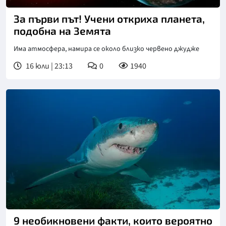
За първи път! Учени откриха планета,
подобна на Земята
Има атмосфера, намира се около близко червено джудже
16 юли | 23:13
0
1940
9 необикновени факти, които вероятно