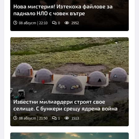
Нова мистерия! Изтекоха файлове за
паднало НЛО с човек вътре
08 август | 22:10
0
2952
Известни милиардери строят свое
селище. С бункери срещу ядрена война
08 август | 21:50
1
1513