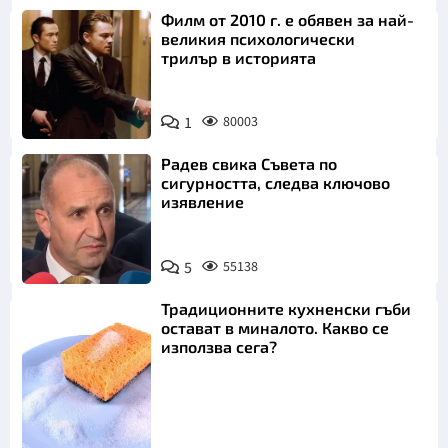
Филм от 2010 г. е обявен за най-
великия психологически
трилър в историята
1
80003
Радев свика Съвета по
сигурността, следва ключово
изявление
5
55138
Традиционните кухненски гъби
остават в миналото. Какво се
използва сега?
Снимка: