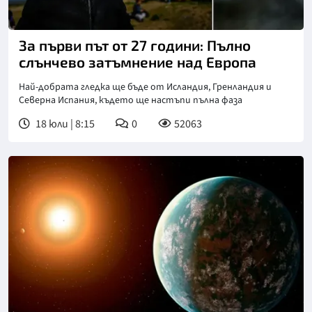
За първи път от 27 години: Пълно
слънчево затъмнение над Европа
Най-добрата гледка ще бъде от Исландия, Гренландия и
Северна Испания, където ще настъпи пълна фаза
18 юли | 8:15
0
52063