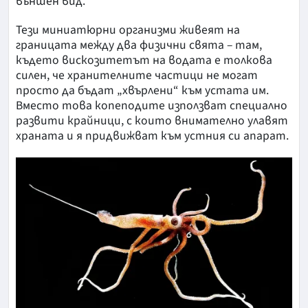
външен вид.
Тези миниатюрни организми живеят на
границата между два физични свята – там,
където вискозитетът на водата е толкова
силен, че хранителните частици не могат
просто да бъдат „хвърлени“ към устата им.
Вместо това копеподите използват специално
развити крайници, с които внимателно улавят
храната и я придвижват към устния си апарат.