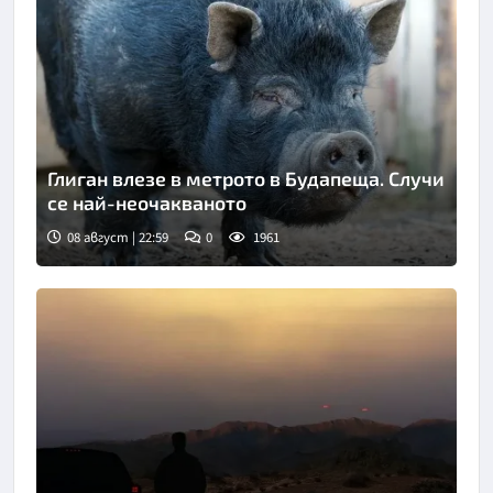
Глиган влезе в метрото в Будапеща. Случи
се най-неочакваното
08 август | 22:59
0
1961