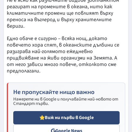
Не е ясно как различните видове зоопланктон
реагират на промените в океана, нито как
климатичните промени ще повлияят върху
преноса на въглерод и върху хранителните
вериги.
Едно обаче е сигурно – всяка нощ, докато
повечето хора спят, в океанските дълбини се
разиграва най-голямото ежедневно
придвижване на живи организми на Земята. А
от него зависи много повече, отколкото сме
предполагали.
Не пропускайте нищо важно
Намерете ни в Google и получавайте най-новото от
Стандарт първи.
Виж ни първи в Google
Google News