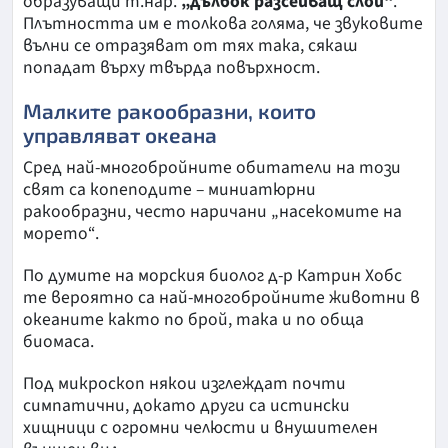
образуващи т.нар.
„дълбок разсейващ слой“
.
Плътността им е толкова голяма, че звуковите
вълни се отразяват от тях така, сякаш
попадат върху твърда повърхност.
Малките ракообразни, които
управляват океана
Сред най-многобройните обитатели на този
свят са копеподите – миниатюрни
ракообразни, често наричани „насекомите на
морето“.
По думите на морския биолог д-р Катрин Хобс
те вероятно са най-многобройните животни в
океаните както по брой, така и по обща
биомаса.
Под микроскоп някои изглеждат почти
симпатични, докато други са истински
хищници с огромни челюсти и внушителен