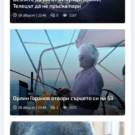
Телецът да не пръска пари
08 август | 23:46
0
1167
Орлин Горанов отвори сърцето си на 69
08 август | 23:44
1
1572