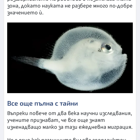
зона, докато науката не разбере много по-добре
значението ѝ.
Все още пълна с тайни
Въпреки повече от два века научни изследвания,
учените признават, че все още знаят
изненадващо малко за тази ежедневна миграция.