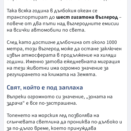
Така всяка година в дълбокия океан се
транспортират до
шест гигатона въглерод
–
повече от два пъти над въглеродните емисии
на всички автомобили по света.
След като достигне дълбочина от около 1000
метра, този въглерод може да остане заключен
извън атмосферата в продължение на хиляди
години. Именно затова ежедневната миграция
на тези животни има огромно значение за
регулирането на климата на Земята.
Свят, който е под заплаха
Въпреки огромното си значение, „зоната на
здрача“ е все по-застрашена.
Топенето на морския лед позволява на
слънчевата светлина да прониква по-дълбоко и
за по-дълго време, което принуждава