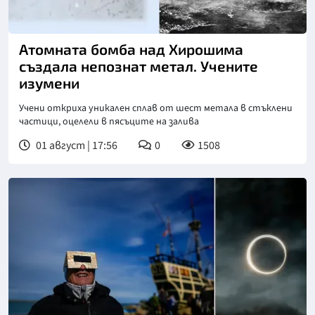
Снимка: goggle
Атомната бомба над Хирошима
създала непознат метал. Учените
изумени
Учени откриха уникален сплав от шест метала в стъклени
частици, оцелели в пясъците на залива
01 август | 17:56
0
1508