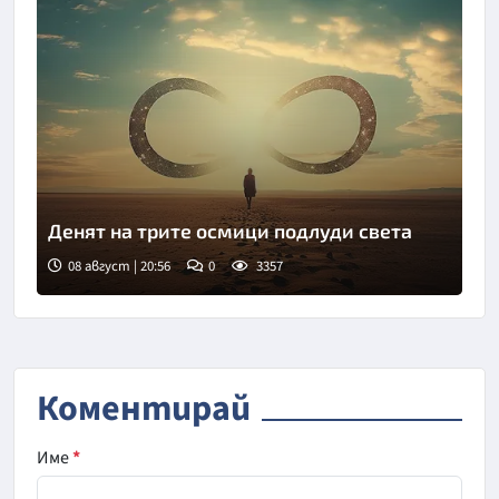
Денят на трите осмици подлуди света
08 август | 20:56
0
3357
Коментирай
Име
*