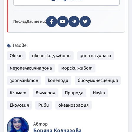
Последвайте ни:
Тагове:
Океан
океански дълбини
зона на здрача
мезопелагична зона
морски живот
зоопланктон
копеподи
биолуминесценция
Климат
въглерод
Природа
Наука
Екология
Риби
океанография
Автор
Боряна Колчагова