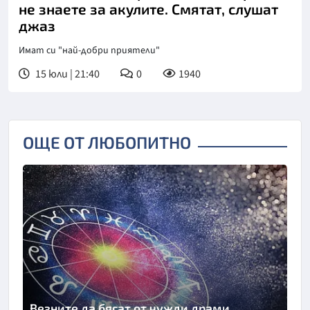
не знаете за акулите. Смятат, слушат
джаз
Имат си "най-добри приятели"
15 юли | 21:40
0
1940
ОЩЕ ОТ ЛЮБОПИТНО
Везните да бягат от чужди драми,