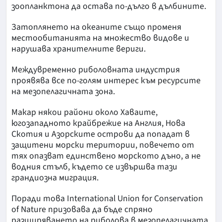
зоопланктона да остава по-дълго в дълбините.
Затоплянето на океаните също променя
местообитанията на множество видове и
нарушава хранителните вериги.
Междувременно риболовната индустрия
проявява все по-голям интерес към ресурсите
на мезопелагичната зона.
Макар някои райони около Хаваите,
югозападното крайбрежие на Англия, Нова
Скотия и Азорските острови да попадат в
защитени морски територии, повечето от
тях опазват единствено морското дъно, а не
водния стълб, където се извършва тази
грандиозна миграция.
Поради това International Union for Conservation
of Nature призовава да бъде спряно
разширяването на риболова в мезопелагичната