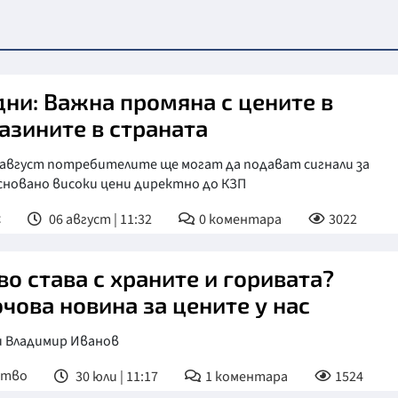
дни: Важна промяна с цените в
азините в страната
 август потребителите ще могат да подават сигнали за
сновано високи цени директно до КЗП
с
06 август | 11:32
0
коментара
3022
во става с храните и горивата?
чова новина за цените у нас
и Владимир Иванов
ство
30 юли | 11:17
1
коментара
1524