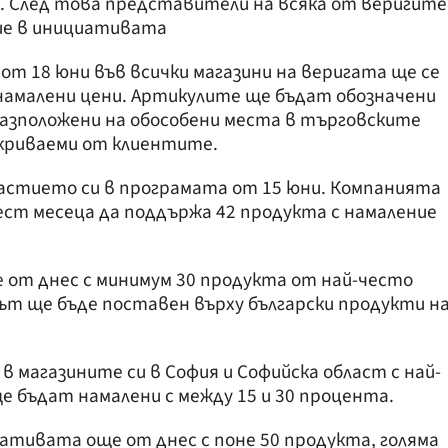
. След това представители на всяка от веригите
тие в инициативата
 от 18 юни във всички магазини на веригата ще се
намалени цени. Артикулите ще бъдат обозначени
разположени на обособени места в търговските
ткриваеми от клиентите.
астието си в програмата от 15 юни. Компанията
ест месеца да поддържа 42 продукта с намаление
е от днес с минимум 30 продукта от най-често
ът ще бъде поставен върху български продукти н
 в магазините си в София и Софийска област с най-
е бъдат намалени с между 15 и 30 процента.
ативата още от днес с поне 50 продукта, голяма