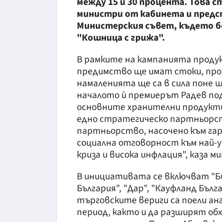
между 15 и 30 процента. Това с
министри от кабинета и предс
Министерския съвет, където 
"Кошница с грижа".
В рамките на кампанията продук
предимство ще имат стоки, прои
намаленията ще са в сила поне 
началото ѝ премиерът Радев по
основните хранителни продукти
едно стратегическо партньорс
партньорство, насочено към га
социална отговорност към най-у
криза и висока инфлация", каза
В инициативата се включват "Бил
България", "Дар", "Кауфланд Бъл
търговските вериги са поели ан
период, както и да разширят о