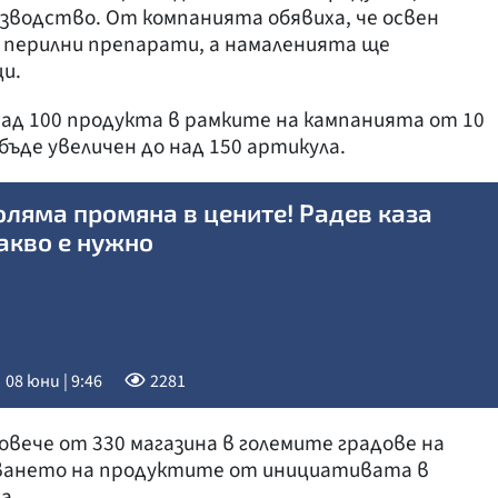
изводство. От компанията обявиха, че освен
 перилни препарати, а намаленията ще
и.
ад 100 продукта в рамките на кампанията от 10
бъде увеличен до над 150 артикула.
оляма промяна в цените! Радев каза
акво е нужно
08 юни | 9:46
2281
овече от 330 магазина в големите градове на
аването на продуктите от инициативата в
а.