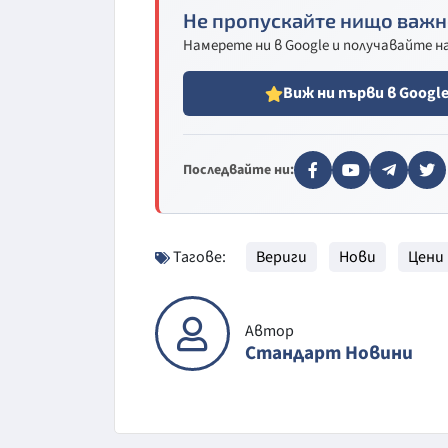
Не пропускайте нищо важн
Намерете ни в Google и получавайте 
Виж ни първи в Googl
Последвайте ни:
Тагове:
Вериги
Нови
Цени
Автор
Стандарт Новини