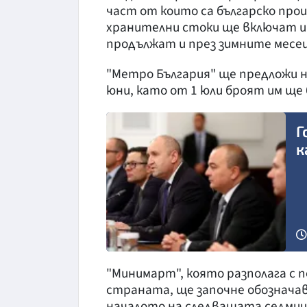
част от които са българско про
хранителни стоки ще включат и
продължат и през зимните месец
"Метро България" ще предложи н
юни, като от 1 юли броят им ще 
Г
к
Снимка: БТА
"Минимарт", която разполага с п
страната, ще започне обознач
началото на следващата седмиц