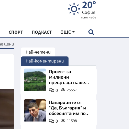
20°
София
ясно небе
СПОРТ
ПОДКАСТ
ОЩЕ
е цени
Най-четени
НДАРТ
Най-коментирани
АДЕМИЯ "ЧУДЕСАТА НА БЪЛГАРИЯ"
Проект за
милиони
превръща наше
Е
село в магнит за
0
25557
туристи
Папараците от
"Да, България" и
обсесията им по
СКАТА ХРАНА
Пеевски
0
11598
АРСКАТА ИКОНОМИКА