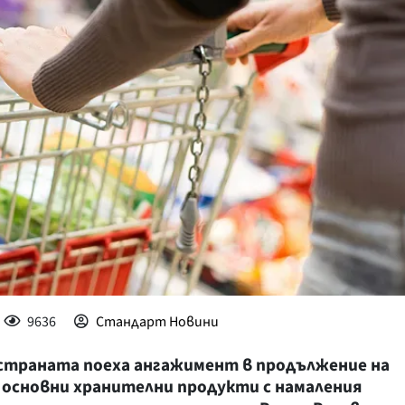
КУЛТУРА
ПРАВОСЪДИЕ
КРИМИ
КИБЕРЗАЩИТ
ВЯРА
ОБЯВИ
ВОЙНАТА В У
ВРЕМЕТО
9636
Стандарт Новини
страната поеха ангажимент в продължение на
 основни хранителни продукти с намаления