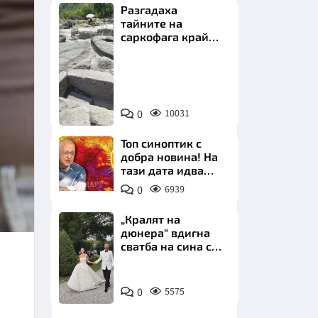
Разгадаха
тайните на
саркофага край
Перперикон
Снимка:
Bulgaria
НИЦИ
ON
0
10031
AIR
Топ синоптик с
добра новина! На
тази дата идва
КРАЙНА
захлаждането
0
6939
„Кралят на
дюнера“ вдигна
сватба на сина си
за 3 милиона
евро на езерото
Снимка:
Комо
0
5575
Инстаграм