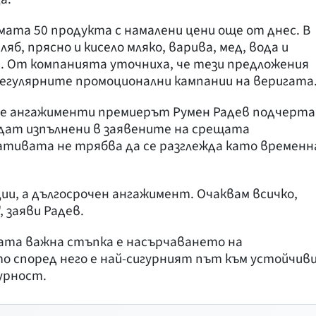
ата 50 продукта с намалени цени още от днес. В
б, прясно и кисело мляко, варива, мед, вода и
. От компанията уточниха, че тези предложения
регулярните промоционални кампании на веригата
е ангажименти премиерът Румен Радев подчерта
ъдат изпълнени в заявените на срещата
ативата не трябва да се разглежда като временн
ии, а дългосрочен ангажимент. Очаквам всичко,
, заяви Радев.
ата важна стъпка е насърчаването на
о според него е най-сигурният път към устойчив
урност.