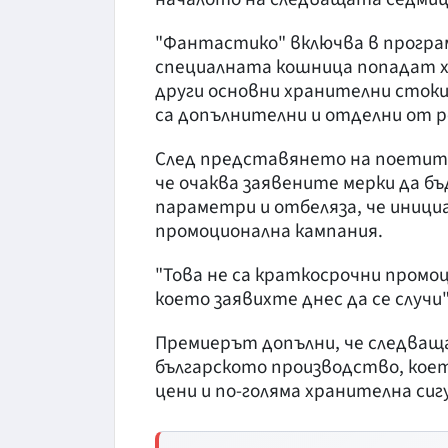
"Фантастико" включва в програм
специалната кошница попадат хля
други основни хранителни стоки
са допълнителни и отделни от 
След представянето на поетит
че очаква заявените мерки да б
параметри и отбеляза, че иници
промоционална кампания.
"Това не са краткосрочни промоц
което заявихте днес да се случи"
Премиерът допълни, че следващ
българското производство, коет
цени и по-голяма хранителна сиг