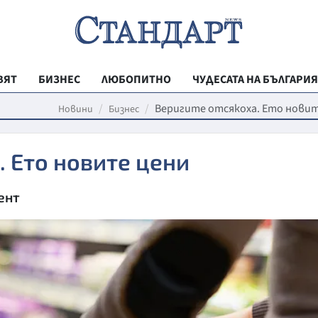
ВЯТ
БИЗНЕС
ЛЮБОПИТНО
ЧУДЕСАТА НА БЪЛГАРИЯ
РЕГИОНАЛНИ
Веригите отсякоха. Ето новит
Новини
Бизнес
ВЕСТНИК СТА
. Ето новите цени
МЛАДЕЖКА АК
ЗДРАВЕ
ент
ОБРАЗОВАНИ
МОЯТ ГРАД
ТЕХНОЛОГИИ
ДА!НА БЪЛГАР
ДА! НА БЪЛГ