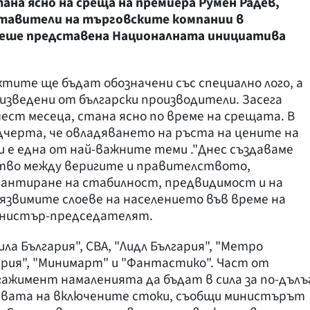
тана ясно на среща на премиера Румен Радев,
тавители на търговските компании в
беше представена Националната инициатива
тите ще бъдат обозначени със специално лого, а
зведени от български производители. Засега
шест месеца, стана ясно по време на срещата. В
дчерта, че овладяването на ръста на цените на
 е една от най-важните теми ."Днес създаваме
тво между веригите и правителството,
рантиране на стабилност, предвидимост и на
язвимите слоеве на населението във време на
 министър-председателят.
а България", СВА, "Лидл България", "Метро
гария", "Минимарт" и "Фантастико". Част от
гажимент намаленията да бъдат в сила за по-дълъ
бхвата на включените стоки, съобщи министърът