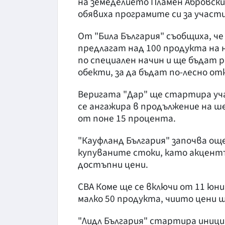
на земеделието Пламен Абровски
обявиха програмите си за учас
От "Била България" съобщиха, че
предлагат над 100 продукта на 
по специален начин и ще бъдат 
обекти, за да бъдат по-лесно о
Веригата "Дар" ще стартира уч
се ангажира в продължение на ш
от поне 15 процента.
"Кауфланд България" започва ощ
купуваните стоки, като акцент
достъпни цени.
СВА Коме ще се включи от 11 юни
малко 50 продукта, чиито цени щ
"Лидл България" стартира иници