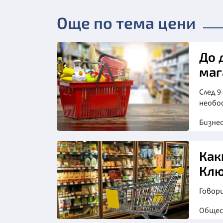
Още по тема цени
До 
маг
След 9
необо
Бизне
Как
Клю
Говор
Обще