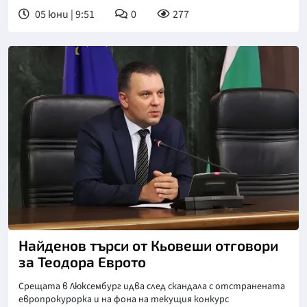
05 юни | 9:51
0
277
Снимка: БТА
Найденов търси от Кьовеши отговори
за Теодора Еврото
Срещата в Люксембург идва след скандала с отстранената
европрокурорка и на фона на текущия конкурс