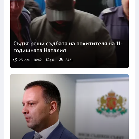
Съдът реши съдбата на похитителя на 11-
годишната Наталия
25 юли | 10:42
0
3421