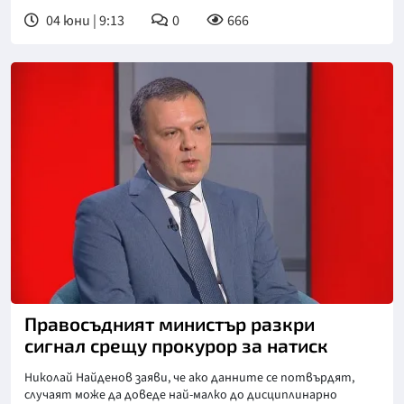
04 юни | 9:13
0
666
Снимка: БНТ
Правосъдният министър разкри
сигнал срещу прокурор за натиск
Николай Найденов заяви, че ако данните се потвърдят,
случаят може да доведе най-малко до дисциплинарно