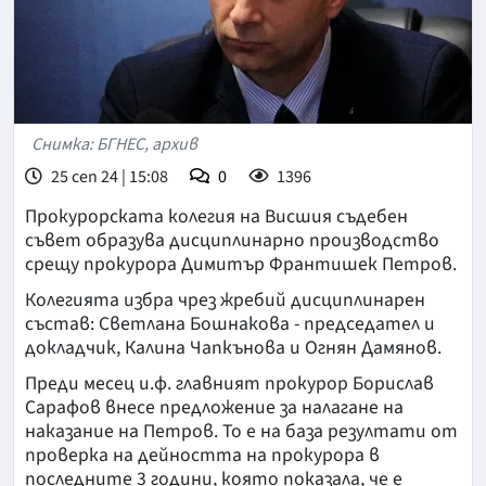
Снимка: БГНЕС, архив
25 сеп 24 | 15:08
0
1396
Прокурорската колегия на Висшия съдебен
съвет образува дисциплинарно производство
срещу прокурора Димитър Франтишек Петров.
Колегията избра чрез жребий дисциплинарен
състав: Светлана Бошнакова - председател и
докладчик, Калина Чапкънова и Огнян Дамянов.
Преди месец и.ф. главният прокурор Борислав
Сарафов внесе предложение за налагане на
наказание на Петров. То е на база резултати от
проверка на дейността на прокурора в
последните 3 години, която показала, че е