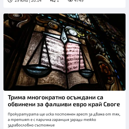
29 юли | 20:14
1
4749
Снимка: БТА
Трима многократно осъждани са
обвинени за фалшиви евро край Своге
Прокуратурата ще иска постоянен арест за двама от тях,
а третият е с парична гаранция заради тежко
здравословно състояние