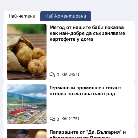
Най-четени
Най-коментирани
Метод от нашите баби показва
как най-добре да съхраняваме
картофите у дома
Снимка:
0
24571
Пиксабей
Германски промишлен гигант
отново позлатява наш град
3
21751
Папараците от "Да, България" и
обсесията им по Пеевски