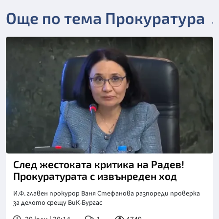
Още по тема Прокуратура
След жестоката критика на Радев!
Прокуратурата с извънреден ход
И.Ф. главен прокурор Ваня Стефанова разпореди проверка
за делото срещу ВиК-Бургас