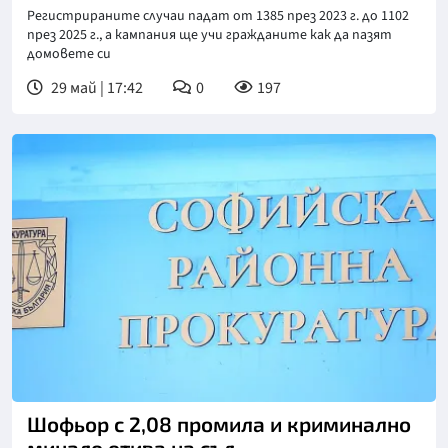
Регистрираните случаи падат от 1385 през 2023 г. до 1102
през 2025 г., а кампания ще учи гражданите как да пазят
домовете си
29 май | 17:42
0
197
Снимка: БТА
Шофьор с 2,08 промила и криминално
минало отива на съд