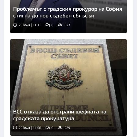
Проблемът с градския прокурор на София
стигна до нов съдебен сблъсък
23 юли | 11:11
0
623
Снимка: БТА
ВСС отказа да отстрани шефката на
градската прокуратура
22 юли | 14:06
0
239
Снимка: БТА