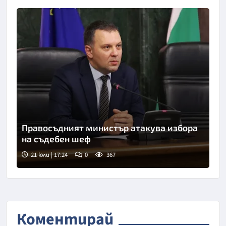
Правосъдният министър атакува избора
на съдебен шеф
21 юли | 17:24
0
367
Снимка: БТА
Коментирай