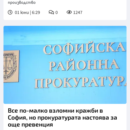
производство
01 юни | 6:29
0
1247
Снимка: БТА
Все по-малко взломни кражби в
София, но прокуратурата настоява за
още превенция