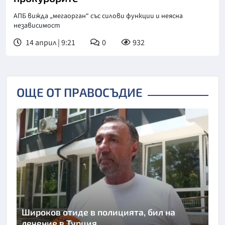
АПБ вижда „мегаорган“ със силови функции и неясна
независимост
14 април | 9:21
0
932
ОЩЕ ОТ ПРАВОСЪДИЕ
Широков отиде в полицията, бил на
лечение в Турция