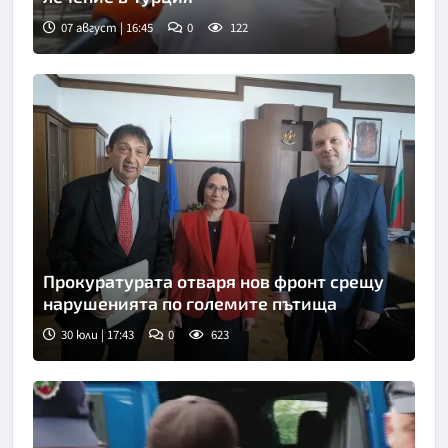
07 август | 16:45
0
122
Прокуратурата отваря нов фронт срещу
нарушенията по големите пътища
30 юли | 17:43
0
623