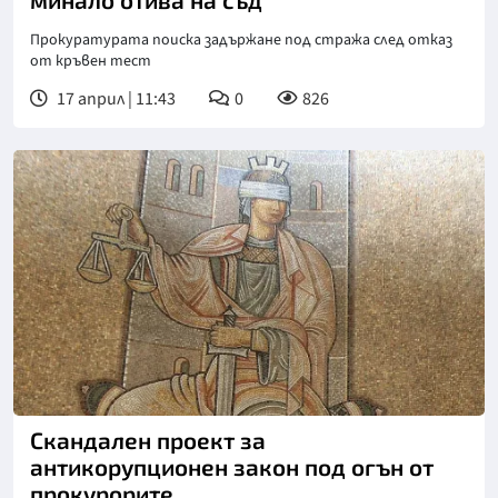
Прокуратурата поиска задържане под стража след отказ
от кръвен тест
17 април | 11:43
0
826
Скандален проект за
антикорупционен закон под огън от
прокурорите