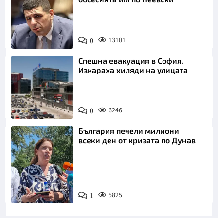
0
13101
Спешна евакуация в София.
Изкараха хиляди на улицата
0
6246
България печели милиони
всеки ден от кризата по Дунав
1
5825
Снимка: БТА