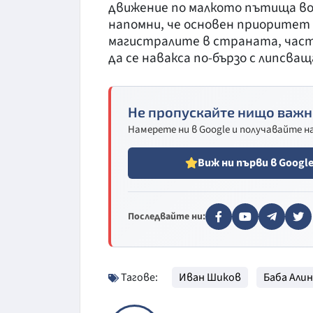
движение по малкото пътища вод
напомни, че основен приоритет
магистралите в страната, част 
да се навакса по-бързо с липсв
Не пропускайте нищо важн
Намерете ни в Google и получавайте 
Виж ни първи в Googl
Последвайте ни:
Тагове:
Иван Шиков
Баба Али