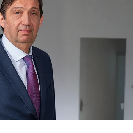
КУЛТУРА
ПРАВОСЪДИЕ
КРИМИ
КИБЕРЗАЩИТ
ВЯРА
ОБЯВИ
ВОЙНАТА В У
ВРЕМЕТО