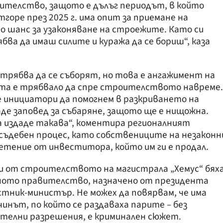
ителство, защото е дълъг периодът, в който
отгоре през 2025 г. има опит за приемане на
 шанс за узаконяване на строежите. Като си
ябва да имаш силите и куража да се бориш“, каза
трябва да се съборят, но това е ангажимент на
та е трябвало да спре строителството навреме.
е инициатори да помогнем в разкриването на
аде заповед за събаряне, защото ще е нищожна.
 издаде такава“, коментира регионалният
 съдебен процес, като собствениците на незаконн
тение от инвеститора, който им ги е продал.
ли от строителството на магистрала „Хемус“ бях
бното правителство, назначено от президента
естник-министър. Не можех да повярвам, че има
чинът, по който се раздаваха парите – без
ителни разрешения, е криминален сюжет.