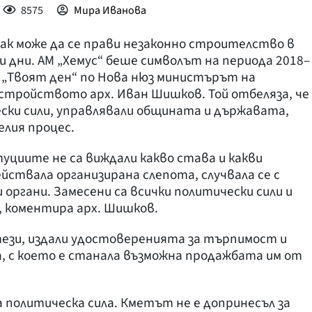
8575
Мира Иванова
как може да се прави незаконно строителство в
и дни. АМ „Хемус“ беше символът на периода 2018–
то „Твоят ден“ по Нова нюз министърът на
стройството арх. Иван Шишков. Той отбеляза, че
ески сили, управлявали общината и държавата,
елия процес.
уциите не са виждали какво става и какви
ействала организирана слепота, случвала се с
органи. Замесени са всички политически сили и
, коментира арх. Шишков.
тези, издали удостоверенията за търпимост и
, с което е станала възможна продажбата им от
а политическа сила. Кметът не е допринесъл за