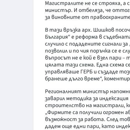
Магистралите не се строяха, а 
министър. И отбеляза, че оттог
за виновните от правоохраните
В тази връзка арх. Шишков посо
България“ е реформа в съдебната
случило с подадените сигнали за 
позволил и по чия поръчка се е 
въпросът не е кой е взел пари – т
цялата тази схема. Една схема с
управляваше ГЕРБ и създаде този
бранеше дълго време“, коментир
Регионалният министър напомни
заварил методика за индексация 
строителство на магистрали, коя
„Фирмите са получили огромен ав
възможност за работа. След тов
дадем още едни пари, като инде