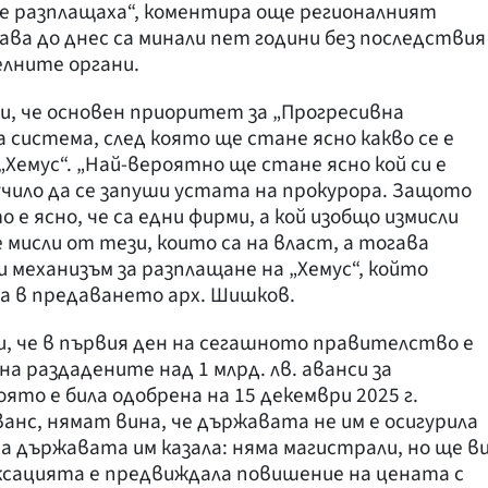
се разплащаха“, коментира още регионалният
ава до днес са минали пет години без последствия
лните органи.
чи, че основен приоритет за „Прогресивна
 система, след която ще стане ясно какво се е
„Хемус“. „Най-вероятно ще стане ясно кой си е
случило да се запуши устата на прокурора. Защото
о е ясно, че са едни фирми, а кой изобщо измисли
е мисли от тези, които са на власт, а тогава
 механизъм за разплащане на „Хемус“, който
а в предаването арх. Шишков.
, че в първия ден на сегашното правителство е
на раздадените над 1 млрд. лв. аванси за
то е била одобрена на 15 декември 2025 г.
анс, нямат вина, че държавата не им е осигурила
а държавата им казала: няма магистрали, но ще в
ксацията е предвиждала повишение на цената с