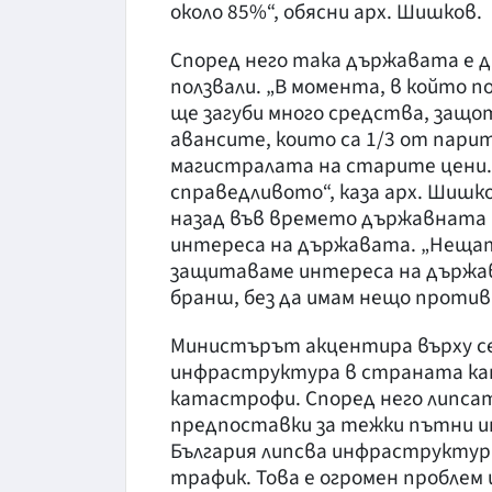
около 85%“, обясни арх. Шишков.
Според него така държавата е д
ползвали. „В момента, в който
ще загуби много средства, защото
авансите, които са 1/3 от парит
магистралата на старите цени.
справедливото“, каза арх. Шишко
назад във времето държавната
интереса на държавата. „Нещата
защитаваме интереса на държава
бранш, без да имам нещо проти
Министърът акцентира върху с
инфраструктура в страната кат
катастрофи. Според него липса
предпоставки за тежки пътни и
България липсва инфраструктур
трафик. Това е огромен проблем