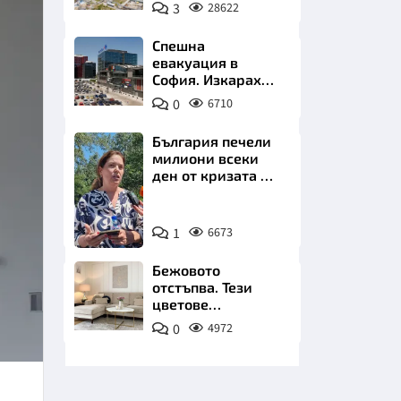
позлатява наш
3
28622
град
Спешна
евакуация в
София. Изкараха
хиляди на
0
6710
улицата
НИЦИ
България печели
милиони всеки
ден от кризата по
Дунав
Снимка:
КРАЙНА
1
6673
БТА
Бежовото
отстъпва. Тези
цветове
превземат
0
4972
всекидневната
през 2026 г.