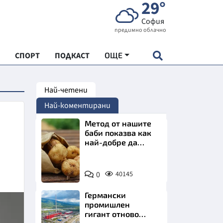
29°
София
предимно облачно
СПОРТ
ПОДКАСТ
ОЩЕ
Най-четени
НДАРТ
Най-коментирани
АДЕМИЯ "ЧУДЕСАТА НА БЪЛГАРИЯ"
Метод от нашите
баби показва как
най-добре да
Е
съхраняваме
картофите у дома
Снимка:
0
40145
Пиксабей
Германски
СКАТА ХРАНА
промишлен
гигант отново
АРСКАТА ИКОНОМИКА