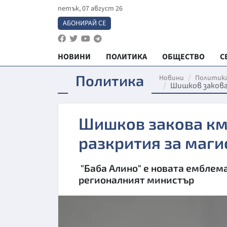
петък, 07 август 26
АБОНИРАЙ СЕ
НОВИНИ
ПОЛИТИКА
ОБЩЕСТВО
С
Политика
Новини
Политик
Шишков закова
Шишков закова кме
разкрития за маги
"Баба Алино" е новата емблема
регионалният министър