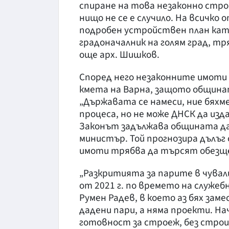
спиране на това незаконно стро
нищо не се е случило. На всичко 
подробен устройствен план като
градоначалник на голям град, тр
още арх. Шишков.
Според него незаконните имоти 
кмета на Варна, защото община
„Държавата се намеси, ние бяхм
процеса, но не може ДНСК да изд
Законът задължава общината да
министър. Той прогнозира дълъг
имоти трябва да търсят обезще
„Разкритията за парите в чува
от 2021 г. по времето на служе
Румен Радев, в което аз бях зам
дадени пари, а няма проекти. На
готовност за строеж, без стро