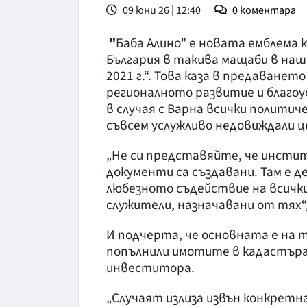
09 юни 26 | 12:40
0
коментара
"
Баба Алино" е новата емблема 
България в такива мащаби в наш
2021 г.“. Това каза в предаване
регионалното развитие и благоу
в случая с Варна всички политич
съвсем услужливо недовиждали ц
„Не си представяйте, че инстит
документи са създавани. Там е д
любезното съдействие на всички 
служители, назначавани от тях“
И подчерта, че основната е на 
попълнили имотите в кадастъра
инвеститора.
„Случаят излиза извън конкретн