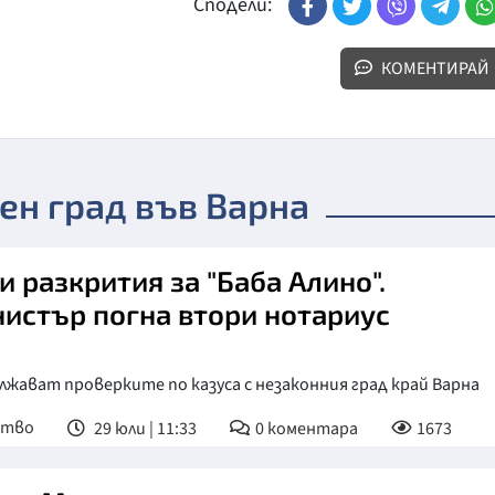
Сподели:
КОМЕНТИРАЙ
ен град във Варна
и разкрития за "Баба Алино".
истър погна втори нотариус
жават проверките по казуса с незаконния град край Варна
ство
29 юли | 11:33
0
коментара
1673