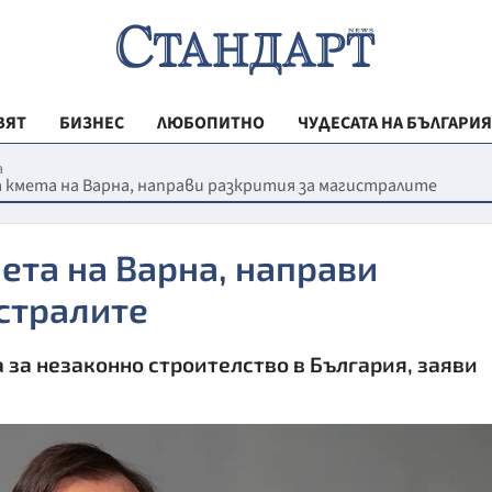
ВЯТ
БИЗНЕС
ЛЮБОПИТНО
ЧУДЕСАТА НА БЪЛГАРИЯ
РЕГИОНАЛНИ
а
 кмета на Варна, направи разкрития за магистралите
ВЕСТНИК СТА
МЛАДЕЖКА АК
та на Варна, направи
ЗДРАВЕ
стралите
ОБРАЗОВАНИ
 за незаконно строителство в България, заяви
МОЯТ ГРАД
ТЕХНОЛОГИИ
ДА!НА БЪЛГАР
ДА! НА БЪЛГ