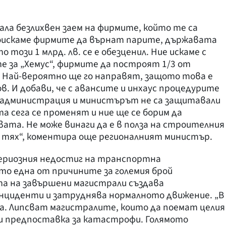
ала безлихвен заем на фирмите, който те са
 поискаме фирмите да върнат парите, държавата
 този 1 млрд. лв. се е обезценил. Ние искаме с
е за „Хемус“, фирмите да построят 1/3 от
 Най-вероятно ще го направят, защото това е
в. И добави, че с авансите и инхаус процедурите
 администрация и министърът не са защитавали
 сега се променят и ние ще се борим да
та. Не може винаги да е в полза на строителния
в тях“, коментира още регионалният министър.
ериозния недостиг на транспортна
о една от причините за големия брой
та на завършени магистрали създава
нциденти и затруднява нормалното движение. „В
а. Липсват магистралите, които да поемат целия
 и предпоставка за катастрофи. Голямото