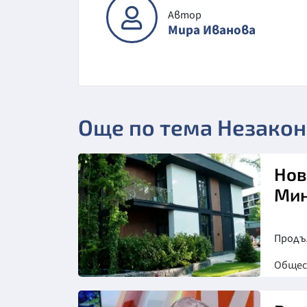
Автор
Мира Иванова
Още по тема Незакон
Нов
Мин
Продъл
Обще
Снимка: бТВ