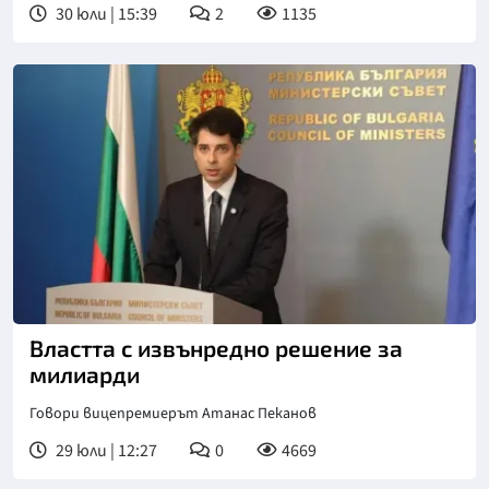
30 юли | 15:39
2
1135
Властта с извънредно решение за
милиарди
Говори вицепремиерът Атанас Пеканов
29 юли | 12:27
0
4669