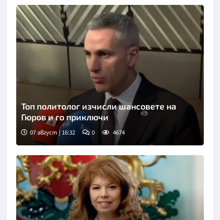
Топ политолог изчисли шансовете на
Гюров и го приключи
07 август | 16:32
0
4674