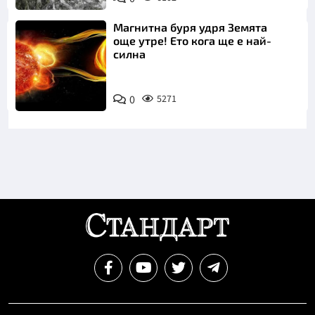
Магнитна буря удря Земята
още утре! Ето кога ще е най-
силна
0
5271