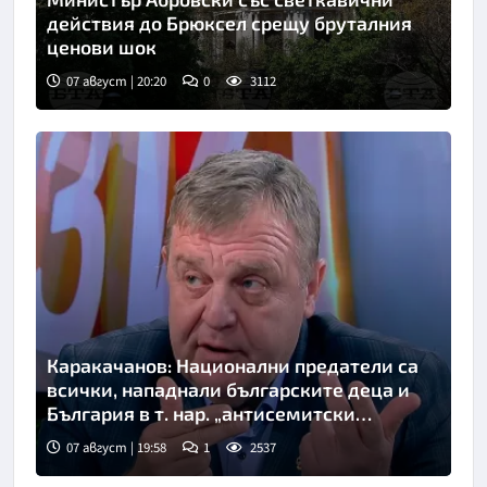
действия до Брюксел срещу бруталния
ценови шок
07 август | 20:20
0
3112
Каракачанов: Национални предатели са
всички, нападнали българските деца и
България в т. нар. „антисемитски
скандал“
07 август | 19:58
1
2537
Снимка: бТВ