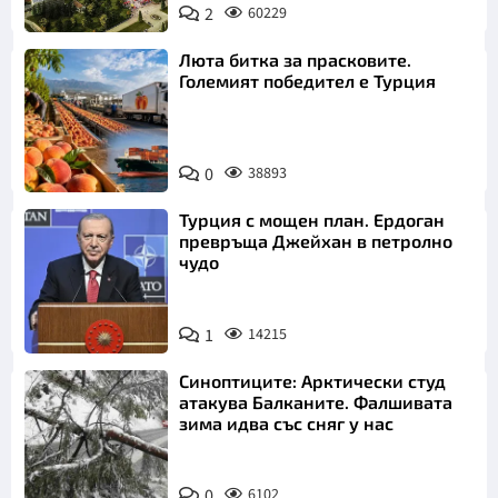
2
60229
Люта битка за прасковите.
Големият победител е Турция
0
38893
Турция с мощен план. Ердоган
превръща Джейхан в петролно
чудо
1
14215
Синоптиците: Арктически студ
атакува Балканите. Фалшивата
зима идва със сняг у нас
0
6102