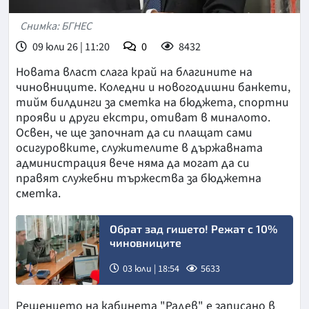
Снимка: БГНЕС
09 юли 26 | 11:20
0
8432
Новата власт слага край на благините на
чиновниците. Коледни и новогодишни банкети,
тийм билдинги за сметка на бюджета, спортни
прояви и други екстри, отиват в миналото.
Освен, че ще започнат да си плащат сами
осигуровките, служителите в държавната
администрация вече няма да могат да си
правят служебни тържества за бюджетна
сметка.
Обрат зад гишето! Режат с 10%
чиновниците
03 юли | 18:54
5633
Решението на кабинета "Радев" е записано в