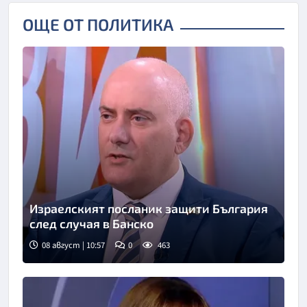
ОЩЕ ОТ ПОЛИТИКА
Израелският посланик защити България
след случая в Банско
08 август | 10:57
0
463
Снимка: бТВ