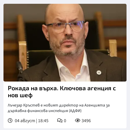
Снимка: БГНЕС
Рокада на върха. Ключова агенция с
нов шеф
Лъчезар Кръстев е новият директор на Агенцията за
държавна финансова инспекция (АДФИ)
04 август | 18:45
0
3496