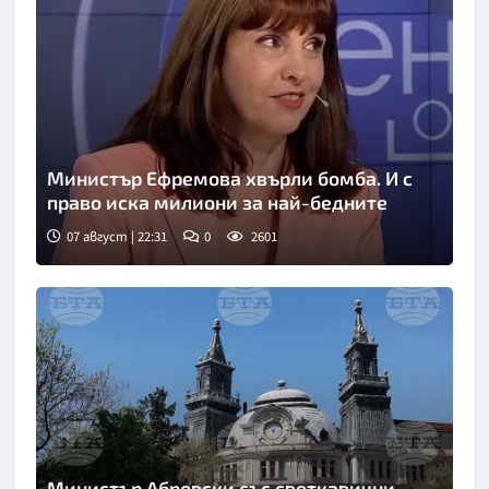
Министър Ефремова хвърли бомба. И с
право иска милиони за най-бедните
07 август | 22:31
0
2601
Министър Абровски със светкавични