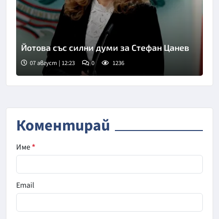
Йотова със силни думи за Стефан Цанев
07 август | 12:23
0
1236
Коментирай
Име
*
Email