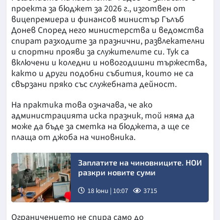
проекта за бюджет за 2026 г., изготвен от
вицепремиера и финансов министър Гълъб
Донев Според него министерства и ведомства
спират разходите за празнични, развлекателни
и спортни прояви за служителите си. Тук са
включени и коледни и новогодишни тържества,
както и други подобни събития, които не са
свързани пряко със служебната дейност.
На практика това означава, че ако
администрацията иска празник, той няма да
може да бъде за сметка на бюджета, а ще се
плаща от джоба на чиновника.
Заплатите на чиновниците. НОИ
разкри новите суми
18 юни | 10:07
3715
Ограничението не спира само до