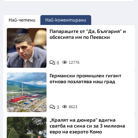
Най-четени
Най-коментирани
Папараците от "Да, България" и
обсесията им по Пеевски
0
12776
Германски промишлен гигант
отново позлатява наш град
3
8623
„Кралят на дюнера“ вдигна
сватба на сина си за 3 милиона
евро на езерото Комо