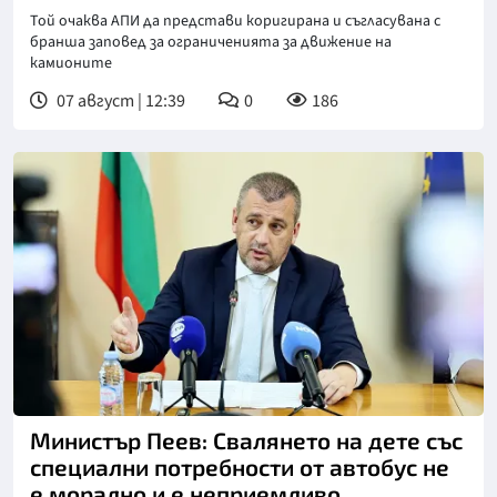
Той очаква АПИ да представи коригирана и съгласувана с
бранша заповед за ограниченията за движение на
камионите
07 август | 12:39
0
186
Министър Пеев: Свалянето на дете със
специални потребности от автобус не
е морално и е неприемливо