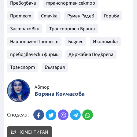
Превозвачи
транспортен сектор
Протест
Стачка
Румен Радев
Горива
Застраховки
Транспортен Бранш
Национален Протест
Бизнес
Икономика
превозвачески фирми
Държавна Подкрепа
Транспорт
България
Автор
Боряна Колчагова
Сподели:
КОМЕНТИРАЙ