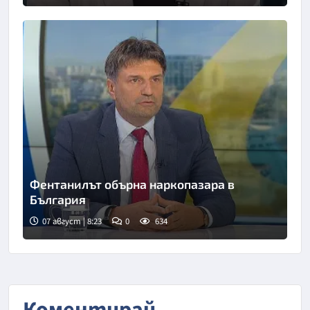
Фентанилът обърна наркопазара в
България
07 август | 8:23
0
634
Снимка: БНТ
Коментирай