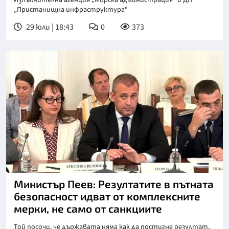
Изпълнителна агенция „Морска администрация“ и ДП
„Пристанищна инфраструктура“
29 юли | 18:43
0
373
Министър Пеев: Резултатите в пътната
безопасност идват от комплексните
мерки, не само от санкциите
Той посочи, че държавата няма как да постигне резултат,