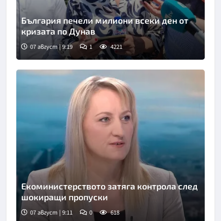
България печели милиони всеки ден от
кризата по Дунав
07 август | 9:19
1
4221
Снимка: БТА
Екоминистерството затяга контрола след
шокиращи пропуски
07 август | 9:11
0
618
Снимка: бТВ