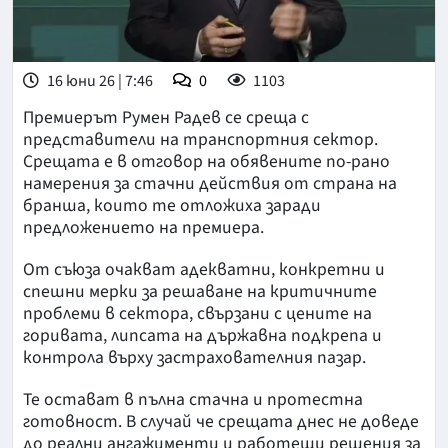
16 юни 26 | 7:46
0
1103
Премиерът Румен Радев се среща с
представители на транспортния сектор.
Срещата е в отговор на обявените по-рано
намерения за стачни действия от страна на
бранша, които те отложиха заради
предложението на премиера.
От съюза очакват адекватни, конкретни и
спешни мерки за решаване на критичните
проблеми в сектора, свързани с цените на
горивата, липсата на държавна подкрепа и
контрола върху застрахователния пазар.
Те остават в пълна стачна и протестна
готовност. В случай че срещата днес не доведе
до реални ангажименти и работещи решения за