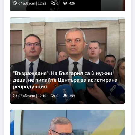
07 август | 12:23
0
426
"Възраждане": На България са ѝ нужни
деца, не пипайте Центъра за асистирана
репродукция
07 август | 12:10
0
399