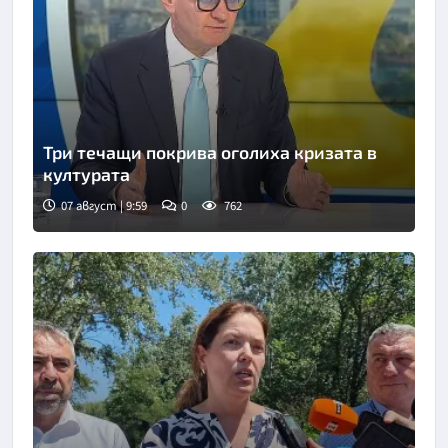
Три течащи покрива оголиха кризата в
културата
07 август | 9:59
0
762
Снимка: БНТ