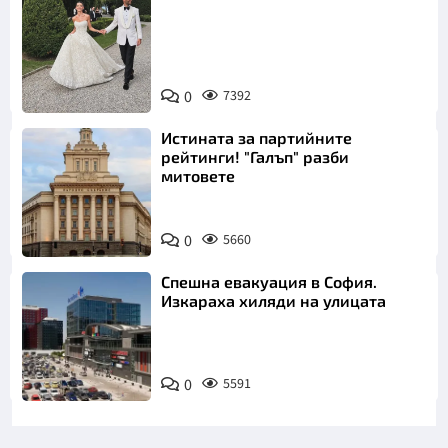
Снимка:
0
7392
Инстаграм
Истината за партийните
рейтинги! "Галъп" разби
митовете
0
5660
Спешна евакуация в София.
Изкараха хиляди на улицата
0
5591