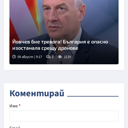
Йовчев бие тревога! България е опасно
изостанала срещу дронове
09 август | 9:17
2
1119
Снимка: бТВ
Коментирай
Име
*