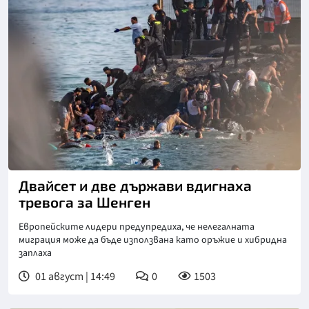
Снимка: Асошиейтед прес
Двайсет и две държави вдигнаха
тревога за Шенген
Европейските лидери предупредиха, че нелегалната
миграция може да бъде използвана като оръжие и хибридна
заплаха
01 август | 14:49
0
1503