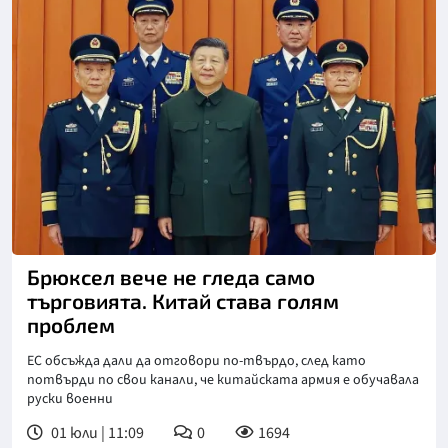
Снимка: Синхуа
Брюксел вече не гледа само
търговията. Китай става голям
проблем
ЕС обсъжда дали да отговори по-твърдо, след като
потвърди по свои канали, че китайската армия е обучавала
руски военни
01 юли | 11:09
0
1694