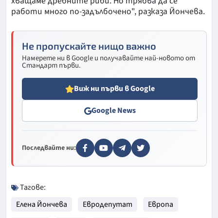
хващаме дребните риби. Но трябва да се
работи много по-задълбочено", разказа Йончева.
Не пропускайте нищо важно
Намерете ни в Google и получавайте най-новото от
Стандарт първи.
Виж ни първи в Google
Google News
Последвайте ни:
Тагове:
Елена Йончева
Евродепутат
Европа