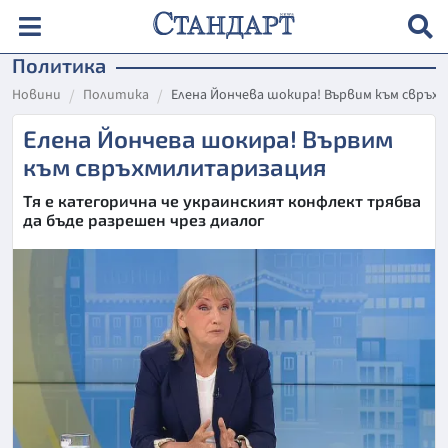
Политика
Новини
Политика
Елена Йончева шокира! Вървим към свръх
Елена Йончева шокира! Вървим
към свръхмилитаризация
Тя е категорична че украинският конфлект трябва
да бъде разрешен чрез диалог