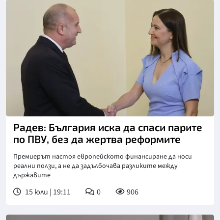
Радев: България иска да спаси парите
по ПВУ, без да жертва реформите
Премиерът настоя европейското финансиране да носи
реални ползи, а не да задълбочава разликите между
държавите
15 юли | 19:11
0
906