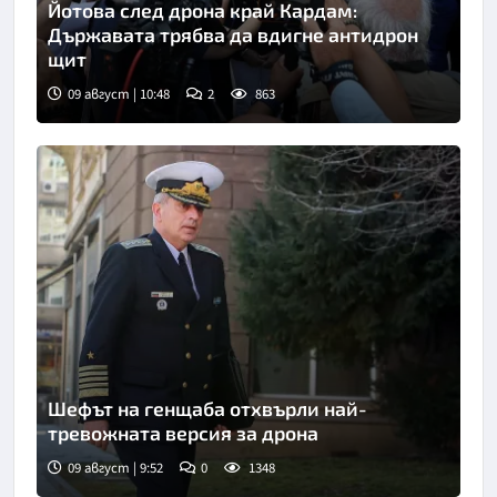
Йотова след дрона край Кардам:
Държавата трябва да вдигне антидрон
щит
09 август | 10:48
2
863
Снимка: БТА
Шефът на генщаба отхвърли най-
тревожната версия за дрона
09 август | 9:52
0
1348
Снимка: БТА