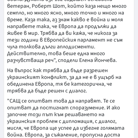
ветеран, Роберт Шот, който каза нещо много
семпло, но много ясно, много точно и много на
време. Каза така, аз знам какво е война и моля
направете така, че Европа да продължи да
живее в мир. Трябва да ви кажа, че никога за
тези години в Европейския парламент не съм
чула толкова дълги аплодисменти.
Действително, това беше една много
разчувстваща реч", сподели Елена Йончева.
На въпрос как трябва да бъде разрешен
украинският конфликт, за да не е в ущърб на
обединена Европа, тя бе категорична, че
трябва да бъде решен с диалог.
"САЩ се опитват това да направят. Те се
опитват да постигнат споразумение. И ако
започне този път към решаването на
украинския проблем с дипломация, с диалог,
мисля, че Европа ще успее да избегне голямата
война. Европа, за съжаление, пропусна доста