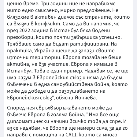
ценно време. Три години ние не направихме
нито едно смислено, мирно предложение. Не
влязохме в активен диалог със страните, които
са влязли в конфликт. Само да ви напомня, че
през 2022 година в Истанбул бяха водени
преговори, които почти завършиха успешно.
Трябваше само да бъдат ратифицирани. На
практика, Украйна щеше да запази своите
източни територии. Европа тогава не беше
активна, не взе участие. Европа я нямаше в
Истанбул. Това е един пример. Надявам се, че ще
има разум в Европейския съюз и няма да бъдем
въвлечени в една самоубийствена война, която
може да доведе и да разрушаването на
Европейския съюз", обясни Йончева.
Според нея свръхвъоръжаването може да
въвлече Европа в голяма война. "Има все още
дипломатически начини всичко това да спре. И
аз се надявам, че Европа ще намери сила, за да го
направи с помощта на САЩ, които са много