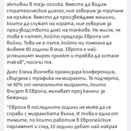
активни в тази посока. Вместо да водим
стратегическия диалог, ние говорим за трупане
на оръжие. Вместо да произвеждаме машини,
които да служат на хората, ние говорим за
производството днес на танкове. Не мисля, че
това е пътят, който предпази Европа от
войни. Това не е пътя, който ни помогна да
живеем 80 години в мир. Европа е най-
успешният мирен проект и трябва да остане
такъв", посочи тя.
Днес Елена Йончева организира конференция,
свързана с трафика на мигранти. Тя подчерта,
че 90% от нелегалните мигранти, които
влизат в Европа, минават през канали за
бежанци.
"Европа в последните години не може да се
справи с мигранската вълна. И това е една от
темите, по които работим в Европейския
парламент и след 10 години дебат най-накрая