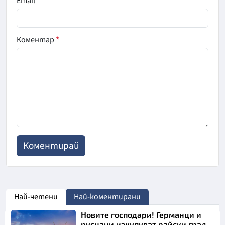
Email
Коментар
*
Най-четени
Най-коментирани
Новите господари! Германци и
руснаци изкупуват райски град