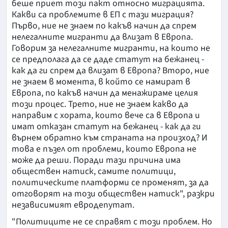
беше приет този пакт относно миграцията.
Какви са проблемите в ЕП с тази миграция?
Първо, ние не знаем по какъв начин да спрем
нелегалните мигранти да влизат в Европа.
Говорим за нелегалните мигранти, на които не
се предполага да се даде статут на бежанец -
как да ги спрем да влизат в Европа? Второ, ние
не знаем в момента, в който се намират в
Европа, по какъв начин да менажираме целия
този процес. Трето, ние не знаем какво да
направим с хората, които вече са в Европа и
имат отказан статут на бежанец - как да ги
върнем обратно към страната на произход? И
това е пъзел от проблеми, които Европа не
може да реши. Поради тази причина има
обществен натиск, самите политици,
политическите платформи се променят, за да
отговорят на този обществен натиск", разкри
независимият евродепутат.
"Политиците не се справят с този проблем. Но