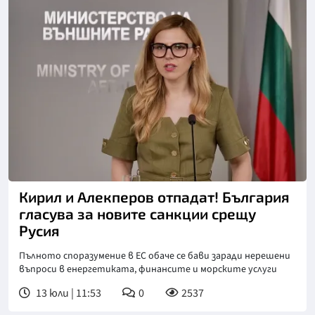
Снимка: МВнР
Кирил и Алекперов отпадат! България
гласува за новите санкции срещу
Русия
Пълното споразумение в ЕС обаче се бави заради нерешени
въпроси в енергетиката, финансите и морските услуги
13 юли | 11:53
0
2537