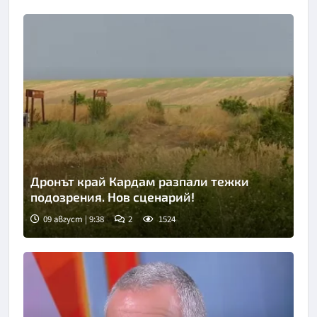
Дронът край Кардам разпали тежки
подозрения. Нов сценарий!
09 август | 9:38
2
1524
Снимка: Нова телевизия