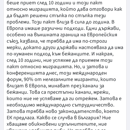
беше приет след 10 години и този пакт
относно миграцията, който дава отговори как
да бъдат решени стъпка по стъпка тези
проблеми. Този пакт влиза в сила до година. В
Европа имаше различни подходи. Едни държави,
особено на външната граница на Европейския
съюз, казваха, че трябва да има по-строги
мерки, докато други държави настояваха да има
по-хуманен подход към бежанците. И накрая,
след 10 години, ние успяхме да приемем този
пакт относно миграцията. Но, и затова и
конференцията днес, този международен
форум, 90% от нелегалните мигранти, които
влизат в Европа, минават през канали за
бежанци. Това са престъпни канали, мрежи,
които ние не успяваме да ги отрежем. Затова е
необходимо международно сътрудничество.
Затова трябва ново законодателство, което
ЕК предлага. Какво се случва в България? Ние
хващаме обикновени изпълнителите, ние