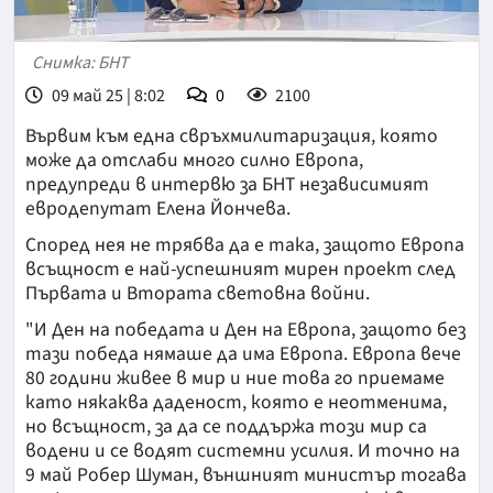
Снимка: БНТ
09 май 25 | 8:02
0
2100
Вървим към една свръхмилитаризация, която
може да отслаби много силно Европа,
предупреди в интервю за БНТ независимият
евродепутат Елена Йончева.
Според нея не трябва да е така, защото Европа
всъщност е най-успешният мирен проект след
Първата и Втората световна войни.
"И Ден на победата и Ден на Европа, защото без
тази победа нямаше да има Европа. Европа вече
80 години живее в мир и ние това го приемаме
като някаква даденост, която е неотменима,
но всъщност, за да се поддържа този мир са
водени и се водят системни усилия. И точно на
9 май Робер Шуман, външният министър тогава