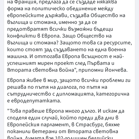
на Франция, предлага да се създаде някаква
форма на политическо обединение между
европейските държави, създава Общество на
въглища и стомана, именно за да се
предотвратят всички възможни бъдещи
конфликти в Европа. Защо Общество на
въглища и стомана? Защото това са ресурсите,
които стоят зад създаването на една военна
машина. И оттогава Европа всъщност е най-
успешният мирен проект след Първата и
Втората световна война", припомни Йончева.
Европа живее в мир, защото всички проблеми ги
решава по пътя на диалога, по пътя на
сътрудничество с дипломацията, категорична
е евродепутатката.
"Това правеше Европа много дълго. И искам да
споделя един случай, който преди два дни в
Европейския парламент, в Страсбург, бяхме
поканили ветерани от Втората световна
война. Думата взе 102-годишен белгийски