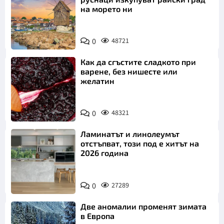
на морето ни
0
48721
Как да сгъстите сладкото при
варене, без нишесте или
желатин
0
48321
Ламинатът и линолеумът
отстъпват, този под е хитът на
2026 година
0
27289
Две аномалии променят зимата
в Европа