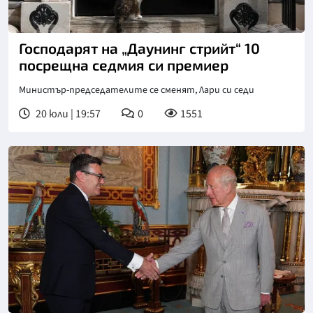
Господарят на „Даунинг стрийт“ 10
посрещна седмия си премиер
Министър-председателите се сменят, Лари си седи
20 юли | 19:57
0
1551