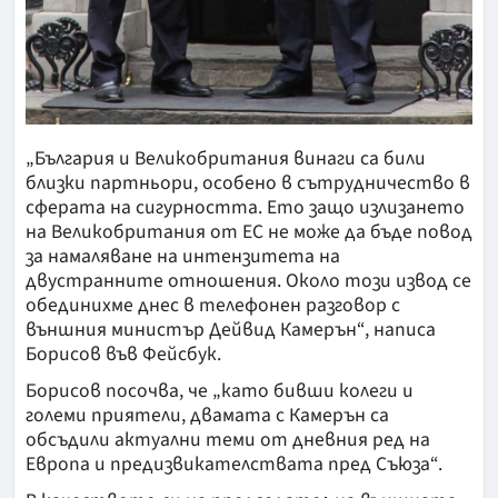
„България и Великобритания винаги са били
близки партньори, особено в сътрудничество в
сферата на сигурността. Ето защо излизането
на Великобритания от ЕС не може да бъде повод
за намаляване на интензитета на
двустранните отношения. Около този извод се
обединихме днес в телефонен разговор с
външния министър Дейвид Камерън“, написа
Борисов във Фейсбук.
Борисов посочва, че „като бивши колеги и
големи приятели, двамата с Камерън са
обсъдили актуални теми от дневния ред на
Европа и предизвикателствата пред Съюза“.