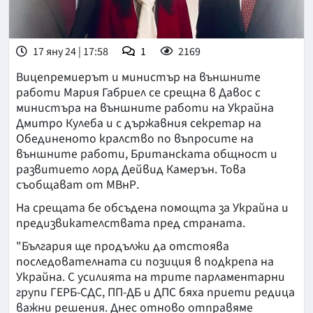
17 яну 24 | 17:58
1
2169
Вицепремиерът и министър на външните
работи Мария Габриел се срещна в Давос с
министъра на външните работи на Украйна
Дмитро Кулеба и с държавния секретар на
Обединеното кралство по въпросите на
външните работи, Британската общност и
развитието лорд Дейвид Камерън. Това
съобщават от МВнР.
На срещата бе обсъдена помощта за Украйна и
предизвикателствата пред страната.
"България ще продължи да отстоява
последователната си позиция в подкрепа на
Украйна. С усилията на трите парламентарни
групи ГЕРБ-СДС, ПП-ДБ и ДПС бяха приети редица
важни решения. Днес отново отправяме