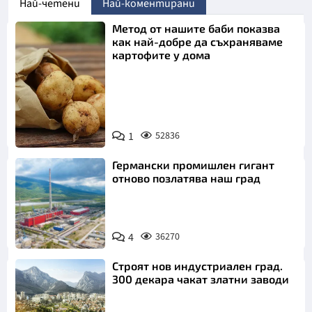
Най-четени
Най-коментирани
Метод от нашите баби показва
как най-добре да съхраняваме
картофите у дома
Снимка:
1
52836
Пиксабей
Германски промишлен гигант
отново позлатява наш град
4
36270
Строят нов индустриален град.
300 декара чакат златни заводи