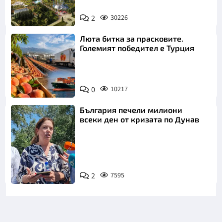
2
30226
Люта битка за прасковите.
Големият победител е Турция
0
10217
България печели милиони
всеки ден от кризата по Дунав
2
7595
Снимка: БТА