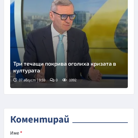
Три течащи покрива оголиха кризата в
културата
07 август | 9:59
0
1092
Снимка: БНТ
Коментирай
Име
*