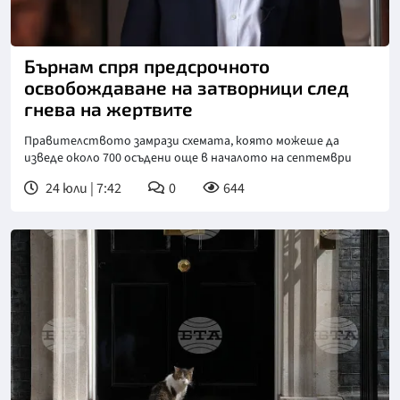
Снимка: ПА Медия
Бърнам спря предсрочното
освобождаване на затворници след
гнева на жертвите
Правителството замрази схемата, която можеше да
изведе около 700 осъдени още в началото на септември
24 юли | 7:42
0
644