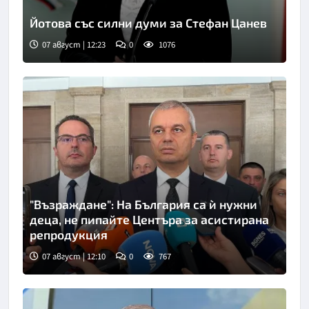
Йотова със силни думи за Стефан Цанев
07 август | 12:23
0
1076
"Възраждане": На България са ѝ нужни
деца, не пипайте Центъра за асистирана
репродукция
07 август | 12:10
0
767