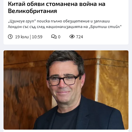
Китай обяви стоманена война на
Великобритания
„Цзингуе груп“ поиска пълно обезщетение и заплаши
Лондон със съд след национализацията на „Бритиш стийл“
19 юли | 10:59
0
724
Снимка: Университет на Ливърпул