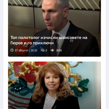
Топ политолог изчисли шансовете на
Гюров и го приключи
07 август | 16:32
0
3656