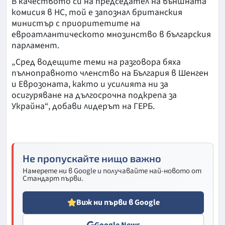
В качеството си на председател на външната
комисия в НС, той е запознал британския
министър с приоритетите на
евроатлантическото мнозинство в българския
парламент.
„Сред водещите теми на разговора бяха
пълноправното членство на България в Шенген
и Еврозоната, както и усилията ни за
осигуряване на дългосрочна подкрепа за
Украйна“, добави лидерът на ГЕРБ.
Не пропускайте нищо важно
Намерете ни в Google и получавайте най-новото от
Стандарт първи.
Виж ни първи в Google
Google News