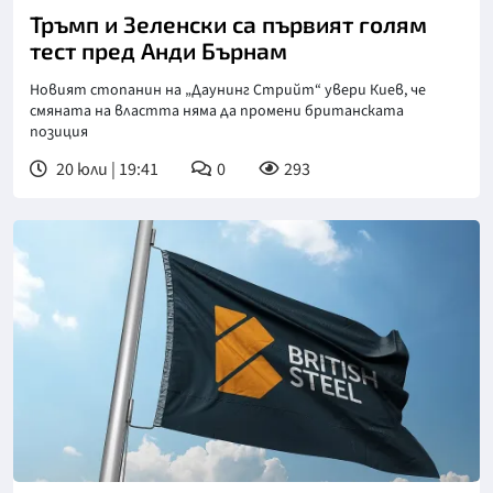
Тръмп и Зеленски са първият голям
тест пред Анди Бърнам
Новият стопанин на „Даунинг Стрийт“ увери Киев, че
смяната на властта няма да промени британската
позиция
20 юли | 19:41
0
293