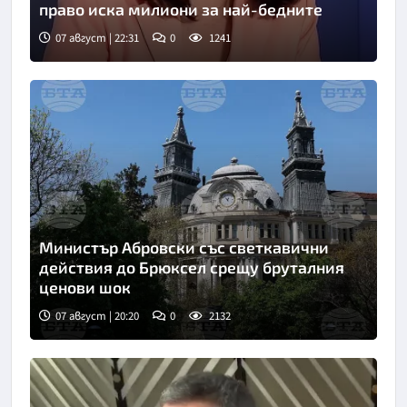
право иска милиони за най-бедните
07 август | 22:31
0
1241
Министър Абровски със светкавични
действия до Брюксел срещу бруталния
ценови шок
07 август | 20:20
0
2132