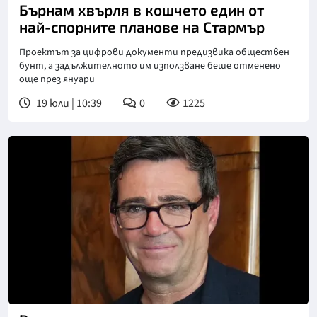
Бърнам хвърля в кошчето един от
най-спорните планове на Стармър
Проектът за цифрови документи предизвика обществен
бунт, а задължителното им използване беше отменено
още през януари
19 юли | 10:39
0
1225