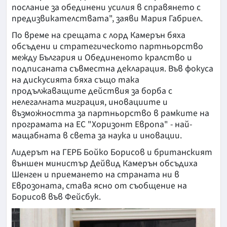
послание за обединени усилия в справянето с
предизвикателствата", заяви Мария Габриел.
По време на срещата с лорд Камерън бяха
обсъдени и стратегическото партньорство
между България и Обединеното кралство и
подписаната съвместна декларация. Във фокуса
на дискусията бяха също така
продължаващите действия за борба с
нелегалната миграция, иновациите и
възможността за партньорство в рамките на
програмата на ЕС "Хоризонт Европа" - най-
мащабната в света за наука и иновации.
Лидерът на ГЕРБ Бойко Борисов и британският
външен министър Дейвид Камерън обсъдиха
Шенген и приемането на страната ни в
Еврозоната, става ясно от съобщение на
Борисов във Фейсбук.