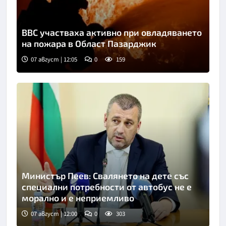
ВВС участваха активно при овладяването
на пожара в Област Пазарджик
07 август | 12:05
0
159
Министър Пеев: Свалянето на дете със
специални потребности от автобус не е
морално и е неприемливо
07 август | 12:00
0
303