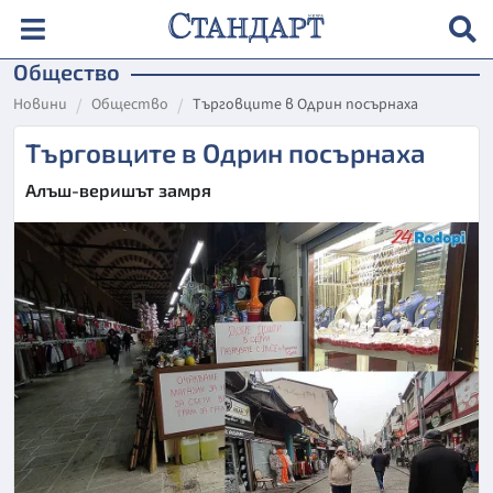
Общество
Новини
Общество
Търговците в Одрин посърнаха
Търговците в Одрин посърнаха
Алъш-веришът замря