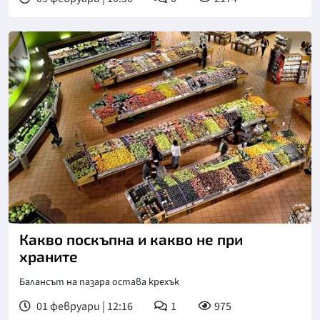
Снимка: https://pixabay.com/
Какво поскъпна и какво не при
храните
Балансът на пазара остава крехък
01 февруари | 12:16
1
975