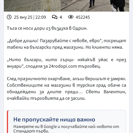
25 яну 25 | 22:09
4
452245
Тъга се носи дори из въздуха в Одрин.
„Добре дошли! Пазарувайте с левове, евро“, посрещат
табели на български пред магазини. Но клиенти няма.
„Нито българи, нито гърци- някакъв ужас е през
януари“, споделя за 24
rodopi.com
търговец.
След празничното охарчване, алъш-веришът е замрял.
Собствениците на магазини в турския град обаче са
обнадеждени за дните преди… Свети Валентин,
очаквайки търговията да се засили.
Не пропускайте нищо важно
Намерете ни в Google и получавайте най-новото от
Стандарт първи.