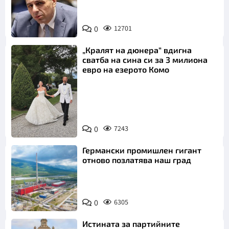
Коментар
*
0
12701
„Кралят на дюнера“ вдигна
сватба на сина си за 3 милиона
евро на езерото Комо
Откажи
Снимка:
0
7243
Инстаграм
Германски промишлен гигант
отново позлатява наш град
0
6305
Истината за партийните