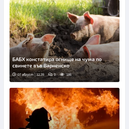
БАБХ констатира огнище на чума по
свинете във Варненско
07 август | 12:39
0
186