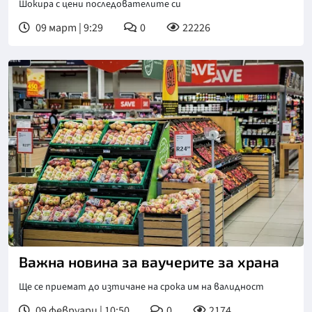
Шокира с цени последователите си
09 март | 9:29
0
22226
Снимка: https://pixabay.com/
Важна новина за ваучерите за храна
Ще се приемат до изтичане на срока им на валидност
09 февруари | 10:50
0
2174