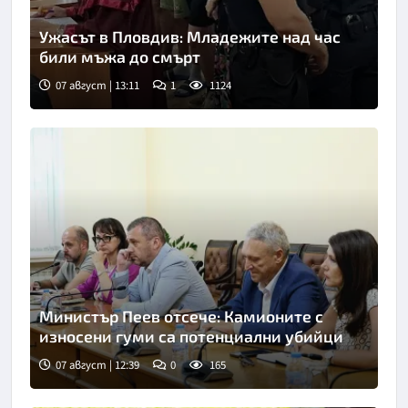
Ужасът в Пловдив: Младежите над час
били мъжа до смърт
07 август | 13:11
1
1124
Снимка: БГНЕС
Министър Пеев отсече: Камионите с
износени гуми са потенциални убийци
07 август | 12:39
0
165