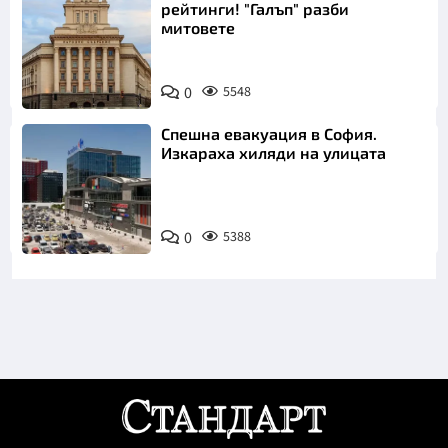
рейтинги! "Галъп" разби
митовете
0
5548
Спешна евакуация в София.
Изкараха хиляди на улицата
0
5388