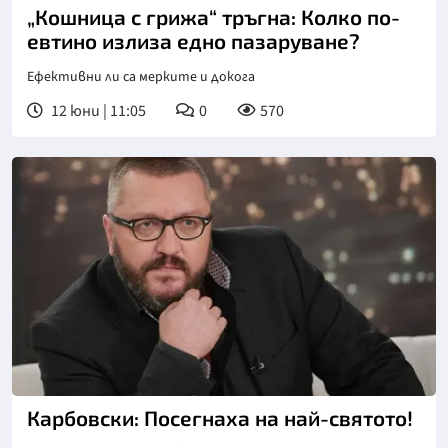
„Кошница с грижа“ тръгна: Колко по-
евтино излиза едно пазаруване?
Ефективни ли са мерките и докога
12 юни | 11:05
0
570
Карбовски: Посегнаха на най-святото!