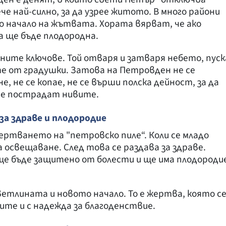
че най-силно, за да узрее житото. В много райони
о начало на жътвата. Хората вярват, че ако
а ще бъде плодородна.
ните ключове. Той отваря и затваря небето, пуск
те от градушки. Затова на Петровден не се
, не се копае, не се върши полска дейност, за да
 не пострадат нивите.
а здраве и плодородие
ертването на "петровско пиле“. Коли се младо
за освещаване. След това се раздава за здраве.
ще бъде защитено от болести и ще има плодороди
ветлината и новото начало. То е жертва, която с
ите и с надежда за благоденствие.