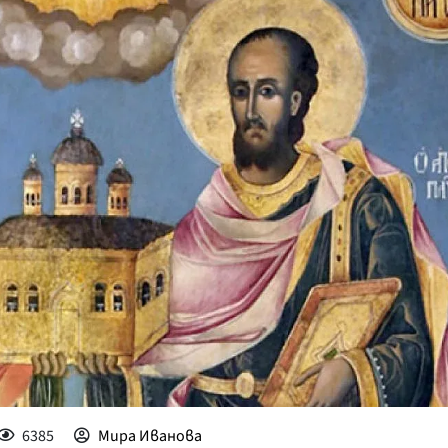
КУЛТУРА
ПРАВОСЪДИЕ
КРИМИ
КИБЕРЗАЩИТ
ВЯРА
ОБЯВИ
ВОЙНАТА В У
ВРЕМЕТО
6385
Мира Иванова