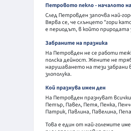
Петровото пекло - началото н
След Петровден започва най-го
Вярва се, че слънцето "гори като
е периодът, в който природата у
Забраните на празника
На Петровден не се работи тежка
полска дейност. Жените не трябв
нарушаването на тези забрани в
злополука.
Кой празнува имен ден
На Петровден празнуват всички
Петър, Павел, Петя, Пенка, Пенч
Патрик, Павлина, Павелина, Пепа
Това е един от най-големите име