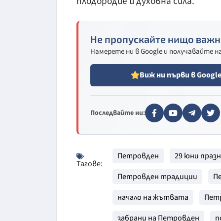
плодородие и духовна сила.
Не пропускайте нищо важн
Намерете ни в Google и получавайте 
Виж ни първи в Googl
Последвайте ни:
Петровден
29 юни праз
Тагове:
Петровден традиции
П
начало на жътвата
Пет
забрани на Петровден
п