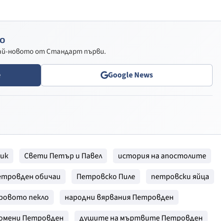
о
най-новото от Стандарт първи.
e
Google News
ник
Свети Петър и Павел
история на апостолите
етровден обичаи
Петровско Пиле
петровски яйца
ровото пекло
народни вярвания Петровден
омени Петровден
душите на мъртвите Петровден