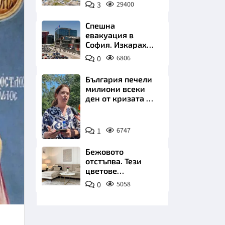
позлатява наш
3
29400
град
Спешна
евакуация в
София. Изкараха
хиляди на
0
6806
улицата
НИЦИ
България печели
милиони всеки
ден от кризата по
Дунав
Снимка:
КРАЙНА
1
6747
БТА
Бежовото
отстъпва. Тези
цветове
превземат
0
5058
всекидневната
през 2026 г.