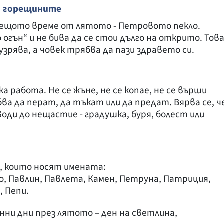
а горещините
рещото време от лятото - Петровото пекло.
 огън“ и не бива да се стои дълго на открито. Тов
зрява, а човек трябва да пази здравето си.
 работа. Не се жъне, не се копае, не се върши
а да перат, да тъкат или да предат. Вярва се, ч
оди до нещастие - градушка, буря, болест или
, които носят имената:
о, Павлин, Павлета, Камен, Петруна, Патриция,
, Пепи.
нни дни през лятото – ден на светлина,