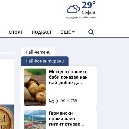
29°
София
предимно облачно
СПОРТ
ПОДКАСТ
ОЩЕ
Най-четени
НДАРТ
Най-коментирани
АДЕМИЯ "ЧУДЕСАТА НА БЪЛГАРИЯ"
Метод от нашите
баби показва как
най-добре да
Е
съхраняваме
картофите у дома
Снимка:
0
41739
Пиксабей
Германски
СКАТА ХРАНА
промишлен
гигант отново
АРСКАТА ИКОНОМИКА