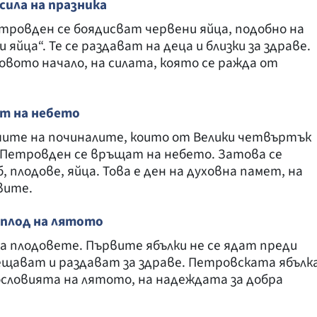
сила на празника
етровден се боядисват червени яйца, подобно на
яйца“. Те се раздават на деца и близки за здраве.
овото начало, на силата, която се ражда от
т на небето
ите на починалите, които от Велики четвъртък
на Петровден се връщат на небето. Затова се
 плодове, яйца. Това е ден на духовна памет, на
вите.
 плод на лятото
а плодовете. Първите ябълки не се ядат преди
вещават и раздават за здраве. Петровската ябълк
гословията на лятото, на надеждата за добра