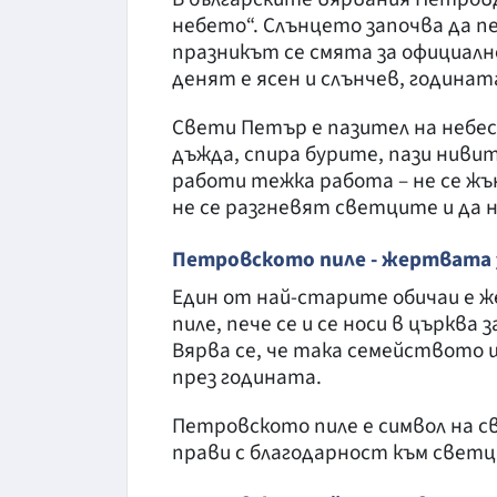
небето“. Слънцето започва да пе
празникът се смята за официалн
денят е ясен и слънчев, годинат
Свети Петър е пазител на небес
дъжда, спира бурите, пази ниви
работи тежка работа – не се жъне
не се разгневят светците и да
Петровското пиле - жертвата з
Един от най-старите обичаи е ж
пиле, пече се и се носи в църква 
Вярва се, че така семейството 
през годината.
Петровското пиле е символ на с
прави с благодарност към светц