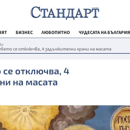
ВЯТ
БИЗНЕС
ЛЮБОПИТНО
ЧУДЕСАТА НА БЪЛГАРИЯ
РЕГИОНАЛНИ
во
бето се отключва, 4 задължителни храни на масата
ВЕСТНИК СТА
МЛАДЕЖКА АК
 се отключва, 4
ЗДРАВЕ
ни на масата
ОБРАЗОВАНИ
МОЯТ ГРАД
ТЕХНОЛОГИИ
ДА!НА БЪЛГАР
ДА! НА БЪЛГ