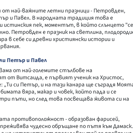
н от най-важните летни празници - Петровден,
ър и Павел. В народната традиция това е
 истинския пек, моментът, в който слънцето "с
илно. Петровден е празник на светлина, плодороди
ира в себе си древни християнски истории и
ярвания.
ли Петър и Павел
вама от най-големите стълбове на
т от Витсаида, е първият ученик на Христос,
 „Ти си Петър, и на тази канара ще съградя Моят
ебимата вяра, макар и човек, който пада и се
 три пъти, но след това посвещава живота си на
овата противоположност - образован фарисей,
преживява чудесно обръщане по пътя към Дамаск.