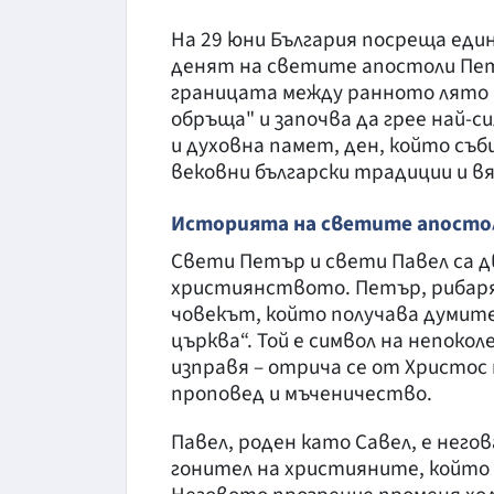
На 29 юни България посреща еди
денят на светите апостоли Пет
границата между ранното лято и
обръща" и започва да грее най-с
и духовна памет, ден, който съб
вековни български традиции и в
Историята на светите апосто
Свети Петър и свети Павел са д
християнството. Петър, рибаря
човекът, който получава думите:
църква“. Той е символ на непокол
изправя – отрича се от Христос
проповед и мъченичество.
Павел, роден като Савел, е нег
гонител на християните, който 