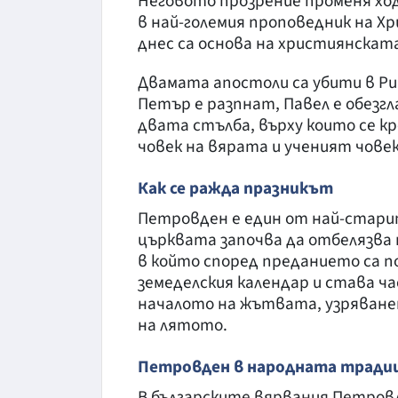
Неговото прозрение променя хо
в най-големия проповедник на Х
днес са основа на християнскат
Двамата апостоли са убити в Ри
Петър е разпнат, Павел е обезгл
двата стълба, върху които се 
човек на вярата и ученият човек
Как се ражда празникът
Петровден е един от най-старит
църквата започва да отбелязва 
в който според преданието са п
земеделския календар и става ч
началото на жътвата, узряване
на лятото.
Петровден в народната традиц
В българските вярвания Петров