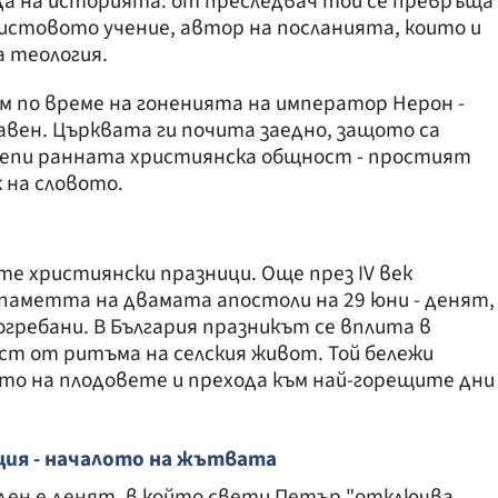
да на историята: от преследвач той се превръща
ристовото учение, автор на посланията, които и
а теология.
м по време на гоненията на император Нерон -
авен. Църквата ги почита заедно, защото са
крепи ранната християнска общност - простият
 на словото.
е християнски празници. Още през IV век
паметта на двамата апостоли на 29 юни - денят,
огребани. В България празникът се вплита в
аст от ритъма на селския живот. Той бележи
то на плодовете и прехода към най-горещите дни
ия - началото на жътвата
ден е денят, в който свети Петър "отключва