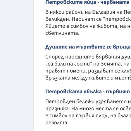
Петровските яйца - червената 
В някои райони на България на П
Великден. Наричат се "петровски 
Яйцето е символ на живота, на н
светлината.
Душите на мъртвите се връща
Според народните вярвания душ
„са били на гости“ на Земята, 
правят помени, раздават се хляб,
връзката между живите и мърт
Петровската ябълка - първият
Петровден бележи узряването н
празника. На много места се ос
е символ на първия плод, на бла
реколта.