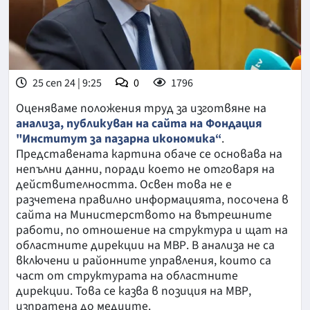
25 сеп 24 | 9:25
0
1796
Оценяваме положения труд за изготвяне на
анализа, публикуван на сайта на Фондация
"Институт за пазарна икономика“
.
Представената картина обаче се основава на
непълни данни, поради което не отговаря на
действителността. Освен това не е
разчетена правилно информацията, посочена в
сайта на Министерството на вътрешните
работи, по отношение на структура и щат на
областните дирекции на МВР. В анализа не са
включени и районните управления, които са
част от структурата на областните
дирекции. Това се казва в позиция на МВР,
изпратена до медиите.