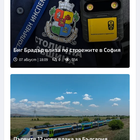
Биг Брадър влиза по строежите в София
07 август | 18:09
0
154
Снимка: БНТ
Първите 12 нови влака за България