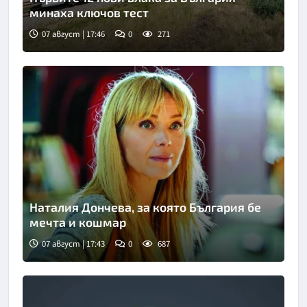
минаха ключов тест
07 август | 17:46
0
271
Наталия Дончева, за която България бе
мечта и кошмар
07 август | 17:43
0
687