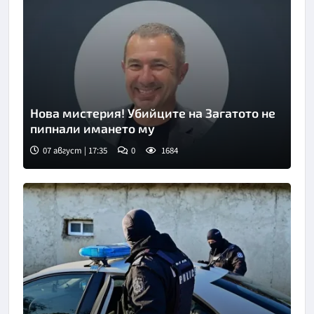
Нова мистерия! Убийците на Загатото не
пипнали имането му
07 август | 17:35
0
1684