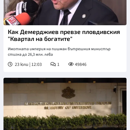
Как Демерджиев превзе пловдивския
"Квартал на богатите"
Имотната империя на пишман вътрешния министър
стигна до 26,3 млн. лева
23 юли | 12:03
1
49846