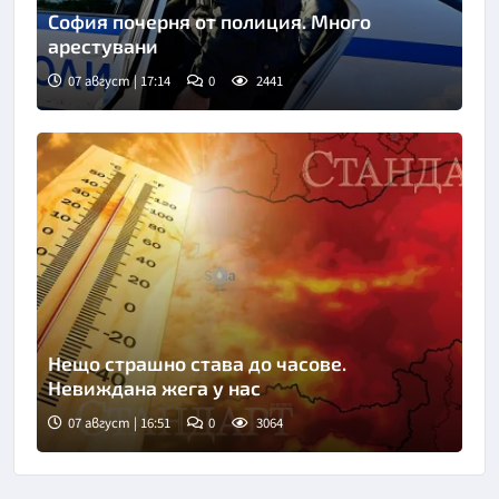
София почерня от полиция. Много
арестувани
07 август | 17:14
0
2441
Нещо страшно става до часове.
Невиждана жега у нас
07 август | 16:51
0
3064