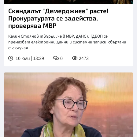
Снимка: БТА
Скандалът "Демерджиев" расте!
Прокуратурата се задейства,
проверява МВР
Калин Стоянов твърди, че в МВР, ДАНС и ГДБОП се
премахват електронни данни и системни записи, свързани
със случая
10 юли | 13:29
0
2473