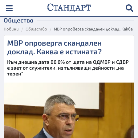
Общество
Новини
Общество
МВР опроверга скандален доклад. Каква е
МВР опроверга скандален
доклад. Каква е истината?
Към днешна дата 86,6% от щата на ОДМВР и СДВР
е зает от служители, изпълняващи дейности „на
терен“