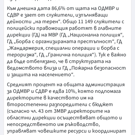
Към днешна дата 86,6% от щата на ОДМВР и
СДВР е зает от служители, изпълняващи
дейности „на терен“. Общо 11 149 служители с
полицейски правомощия работят в главните
дирекции (ГД) на МВР (ГД „Национална полиция“,
ГД „Борба с организираната престъпност“, ГД
„Жандармерия, специални операции и борба с
тероризма“, ГД „Гранична полиция“). Тук е важно
да бъде отбелязано, че в структурата на
ведомството влиза и ГД „Пожарна безопасност
и защита на населението“.
Средният процент на общата администрация
за ОДМВР и СДВР е едва 10%, която подпомага
директорите в качеството им на
второстепенни разпоредители с бюджет
(съгласно чл. 43 от ЗМВР директорите на
областни дирекции осъществяват общото и
непосредственото им ръководство,
управляват човешките ресурси и координират