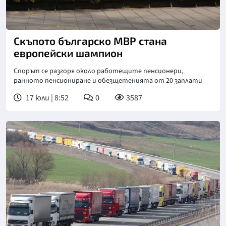
Скъпото българско МВР стана
европейски шампион
Спорът се разгоря около работещите пенсионери,
ранното пенсиониране и обезщетенията от 20 заплати
17 юли | 8:52
0
3587