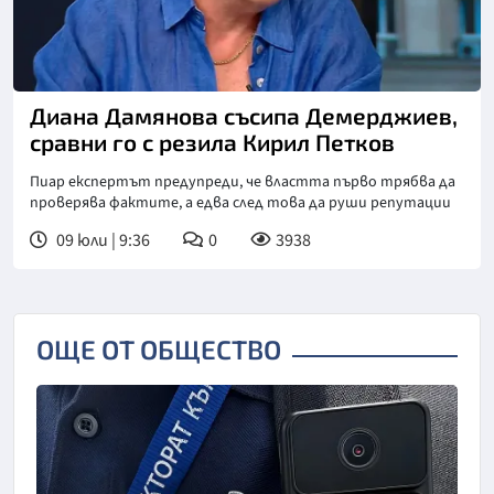
Снимка: Нова телевизия
Диана Дамянова съсипа Демерджиев,
сравни го с резила Кирил Петков
Пиар експертът предупреди, че властта първо трябва да
проверява фактите, а едва след това да руши репутации
09 юли | 9:36
0
3938
ОЩЕ ОТ ОБЩЕСТВО