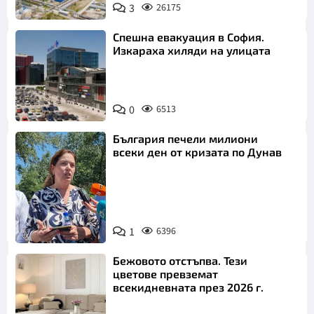
3
26175
Спешна евакуация в София.
Изкараха хиляди на улицата
0
6513
България печели милиони
всеки ден от кризата по Дунав
1
6396
Снимка: БТА
Бежовото отстъпва. Тези
цветове превземат
всекидневната през 2026 г.