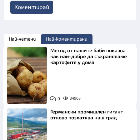
Най-четени
Най-коментирани
Метод от нашите баби показва
как най-добре да съхраняваме
картофите у дома
Снимка:
0
34906
Пиксабей
Германски промишлен гигант
отново позлатява наш град