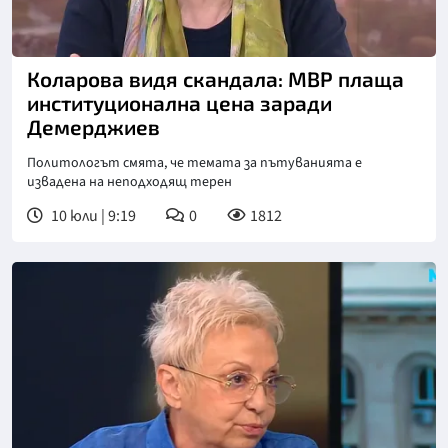
Снимка: бТВ
Коларова видя скандала: МВР плаща
институционална цена заради
Демерджиев
Политологът смята, че темата за пътуванията е
извадена на неподходящ терен
10 юли | 9:19
0
1812