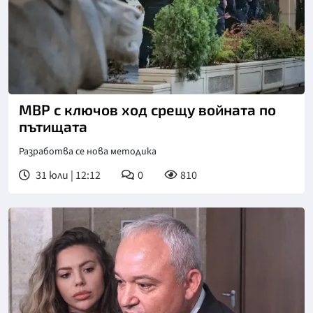
МВР с ключов ход срещу войната по
пътищата
Разработва се нова методика
31 юли | 12:12
0
810