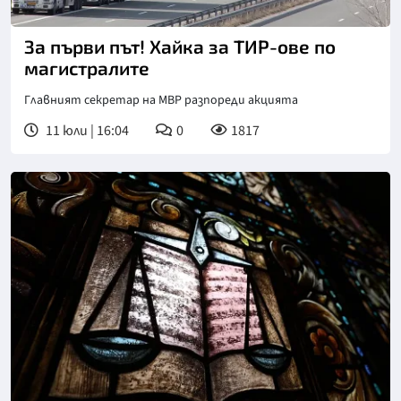
За първи път! Хайка за ТИР-ове по
магистралите
Главният секретар на МВР разпореди акцията
11 юли | 16:04
0
1817