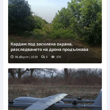
Кардам под засилена охрана,
разследването на дрона продължава
08 август | 15:29
0
575
Снимка: БНР