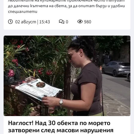
Любителите на кулинарните приключения често пътуват
до далечни кътчета на света, за да опитат бързи и удобни
специалитети
02 август | 15:43
0
980
Снимка: Нова телевизия
Наглост! Над 30 обекта по морето
затворени след масови нарушения