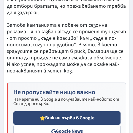
да отвори вратата, но преживяването трябва
да я задържи.
Затова кампанията е повече от сезонна
реклама. Тя показва накъде се променя туризмът
- от просто „къде е красиво“ към „къде е по-
поносимо, сигурно и удобно“. В лято, в което
градусите се превръщат в риск, България ще се
опита да продаде не само гледки, а облекчение.
И ако успее, прохладата може да се окаже най-
неочакваният й летен коз.
Не пропускайте нищо важно
Намерете ни в Google и получавайте най-новото от
Стандарт първи.
Виж ни първи в Google
Google News