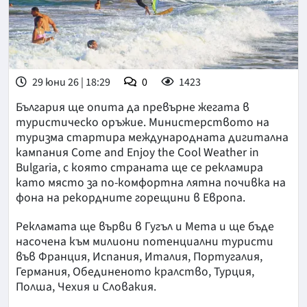
29 юни 26 | 18:29
0
1423
България ще опита да превърне жегата в
туристическо оръжие. Министерството на
туризма стартира международната дигитална
кампания Come and Enjoy the Cool Weather in
Bulgaria, с която страната ще се рекламира
като място за по-комфортна лятна почивка на
фона на рекордните горещини в Европа.
Рекламата ще върви в Гугъл и Мета и ще бъде
насочена към милиони потенциални туристи
във Франция, Испания, Италия, Португалия,
Германия, Обединеното кралство, Турция,
Полша, Чехия и Словакия.