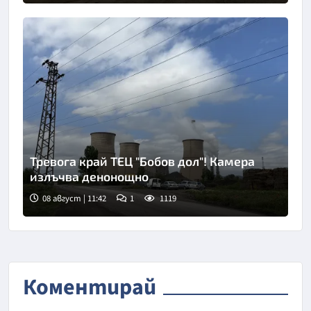
Тревога край ТЕЦ "Бобов дол"! Камера
излъчва денонощно
08 август | 11:42
1
1119
Коментирай