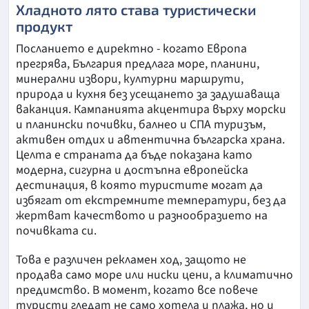
Хладното лято става туристически
продукт
Посланието е директно - когато Европа
прегрява, България предлага море, планини,
минерални извори, културни маршрути,
природа и кухня без усещането за задушаваща
ваканция. Кампанията акцентира върху морски
и планински почивки, балнео и СПА туризъм,
активен отдих и автентична българска храна.
Целта е страната да бъде показана като
модерна, сигурна и достъпна европейска
дестинация, в която туристите могат да
избягат от екстремните температури, без да
жертват качеството и разнообразието на
почивката си.
Това е различен рекламен ход, защото не
продава само море или ниски цени, а климатично
предимство. В момент, когато все повече
туристи гледат не само хотела и плажа, но и