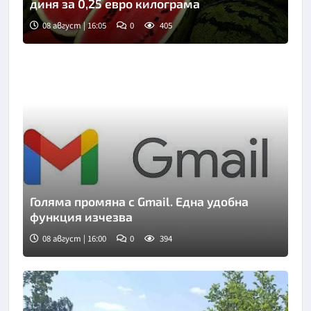
диня за 0,25 евро килограма
08 август | 16:05
0
405
Голяма промяна с Gmail. Една удобна
функция изчезва
08 август | 16:00
0
394