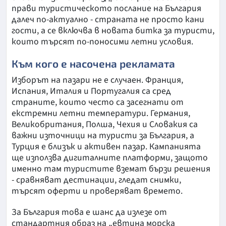
прави туристическото послание на България
далеч по-актуално - страната не просто кани
гости, а се включва в новата битка за туристи,
които търсят по-поносими летни условия.
Към кого е насочена рекламата
Изборът на пазари не е случаен. Франция,
Испания, Италия и Португалия са сред
страните, които често са засегнати от
екстремни летни температури. Германия,
Великобритания, Полша, Чехия и Словакия са
важни източници на туристи за България, а
Турция е близък и активен пазар. Кампанията
ще използва дигиталните платформи, защото
именно там туристите вземат бързи решения
- сравняват дестинации, гледат снимки,
търсят оферти и проверяват времето.
За България това е шанс да излезе от
стандартния образ на „евтина морска