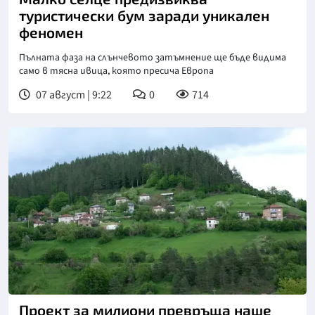
туристически бум заради уникален
феномен
Пълната фаза на слънчевото затъмнение ще бъде видима
само в тясна ивица, която пресича Европа
07 август | 9:22
0
714
Проект за милиони превръща наше