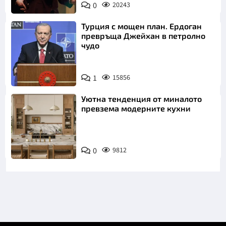
0
20243
Турция с мощен план. Ердоган
превръща Джейхан в петролно
чудо
1
15856
Уютна тенденция от миналото
превзема модерните кухни
0
9812