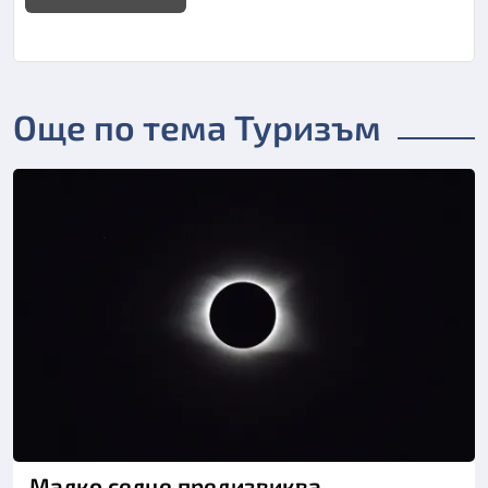
Още по тема Туризъм
Снимка: Пиксабей
Малко селце предизвиква