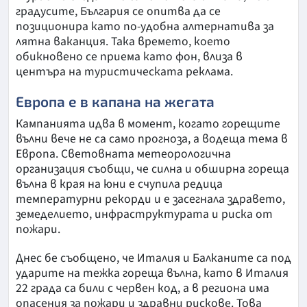
градусите, България се опитва да се
позиционира като по-удобна алтернатива за
лятна ваканция. Така времето, което
обикновено се приема като фон, влиза в
центъра на туристическата реклама.
Европа е в капана на жегата
Кампанията идва в момент, когато горещите
вълни вече не са само прогноза, а водеща тема в
Европа. Световната метеорологична
организация съобщи, че силна и обширна гореща
вълна в края на юни е счупила редица
температурни рекорди и е засегнала здравето,
земеделието, инфраструктурата и риска от
пожари.
Днес бе съобщено, че Италия и Балканите са под
ударите на тежка гореща вълна, като в Италия
22 града са били с червен код, а в региона има
опасения за пожари и здравни рискове. Това