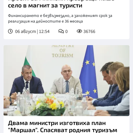
село в магнит за туристи
Финансирането е безвъзмездно, а заложеният срок за
реализация на дейностите е 36 месеца
06 август | 12:54
0
36766
Двама министри изготвиха план
"Маршал". Спасяват родния туризъм