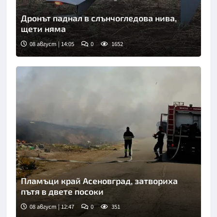
Дронът паднал в слънчогледова нива,
щети няма
08 август | 14:05
0
1652
Пламъци край Асеновград, затвориха
пътя в двете посоки
08 август | 12:47
0
351
Снимка: БНТ