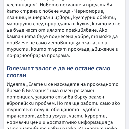
дестинация“. Новото послание я представя
като страна с повече лица - Черноморие,
планини, минерални извори, културни обекти,
маршрути сред природата и кухня, която може
да бъде част от цялото преживяване. Ако
кампанията бъде поднесена добре, тя може да
привлече не само летовници за плажа, но и
туристи, които търсят прохлада, движение и
по-разнообразна програма.
Големият залог е да не остане само
слоган
Идеята „Елате и се насладете на прохладното
време в България“ има силен рекламен
потенциал, защото стъпва върху реален
европейски проблем. Но тя ще работи само ако
туристът получи обещаното - удобен
транспорт, добри услуги, чисти курорти,
нормални цени и достатъчно информация за
алтернативите извън плажа. Климатът може