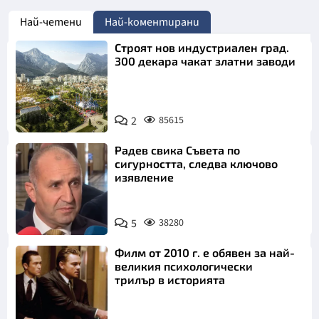
Най-четени
Най-коментирани
Строят нов индустриален град.
300 декара чакат златни заводи
2
85615
Радев свика Съвета по
сигурността, следва ключово
изявление
5
38280
Филм от 2010 г. е обявен за най-
великия психологически
трилър в историята