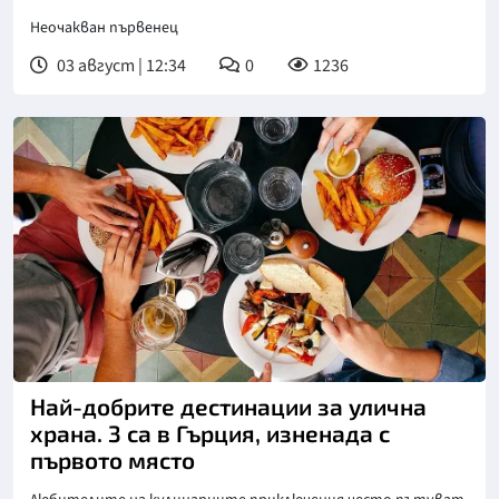
Неочакван първенец
03 август | 12:34
0
1236
Най-добрите дестинации за улична
храна. 3 са в Гърция, изненада с
първото място