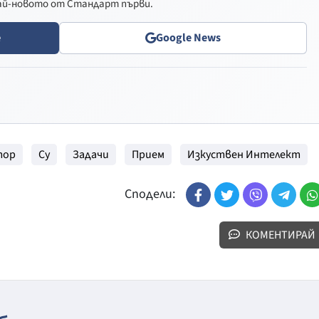
най-новото от Стандарт първи.
e
Google News
тор
Су
Задачи
Прием
Изкуствен Интелект
Сподели:
КОМЕНТИРАЙ