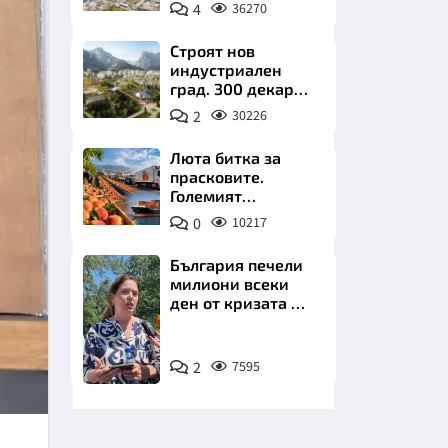
позлатява наш
4
36270
град
Строят нов
индустриален
град. 300 декара
чакат златни
2
30226
заводи
НИЦИ
Люта битка за
прасковите.
Големият
победител е
0
10217
Турция
КРАЙНА
България печели
милиони всеки
ден от кризата по
Дунав
Снимка:
2
7595
БТА