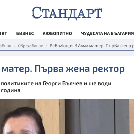
ВЯТ
БИЗНЕС
ЛЮБОПИТНО
ЧУДЕСАТА НА БЪЛГАРИЯ
РЕГИОНАЛНИ
Революция в Алма матер. Първа жена
овини
Образование
ВЕСТНИК СТА
 матер. Първа жена ректор
МЛАДЕЖКА АК
ЗДРАВЕ
политиките на Георги Вълчев и ще води
ОБРАЗОВАНИ
 година
МОЯТ ГРАД
ТЕХНОЛОГИИ
ДА!НА БЪЛГАР
ДА! НА БЪЛГ