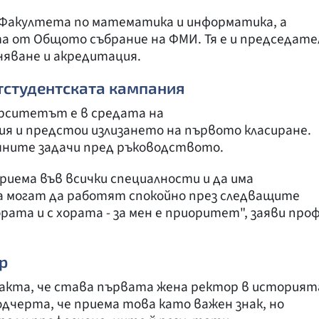
Факултета по математика и информатика, а
а от Общото събрание на ФМИ. Тя е и председате
няване и акредитация.
тстудентската кампания
ерситетът е в средата на
 и предстои излизането на първото класиране.
ешните задачи пред ръководството.
риема във всички специалности и да има
да могат да работят спокойно през следващите
рата и с хората - за мен е приоритет", заяви проф
р
акта, че става първата жена ректор в историят
одчерта, че приема това като важен знак, но