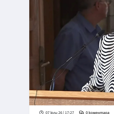
07 юли 26 | 17:27
0
коментара