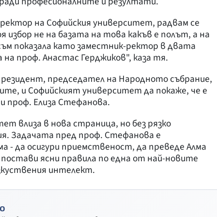
аради професионалните й резултати.
а ректор на Софийския университет, радвам се
я избор не на базата на това какъв е полът, а на
съм показала като заместник-ректор в двата
на проф. Анастас Герджиков", каза тя.
 президент, председател на Народното събрание,
ките, и Софийският университет да покаже, че е
ви проф. Елиза Стефанова.
ет влиза в нова страница, но без рязко
я. Задачата пред проф. Стефанова е
а - да осигури приемственост, да преведе Алма
 постави ясни правила по една от най-новите
изкуствения интелект.
о