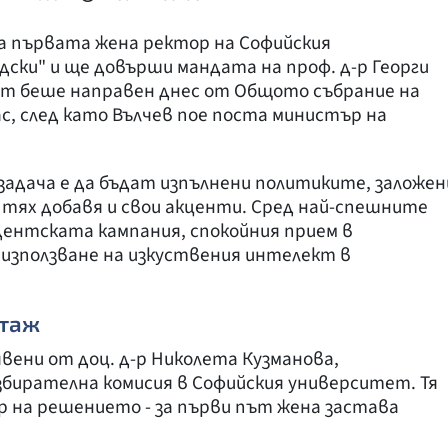
а първата жена ректор на Софийския
ски" и ще довърши мандата на проф. д-р Георги
рът беше направен днес от Общото събрание на
с, след като Вълчев пое поста министър на
задача е да бъдат изпълнени политиките, заложен
тях добавя и свои акценти. Сред най-спешните
нтската кампания, спокойния прием в
използване на изкуствения интелект в
отаж
вени от доц. д-р Николета Кузманова,
бирателна комисия в Софийския университет. Тя
 на решението - за първи път жена застава