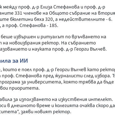
ж между проф. д-р Елиза Стефанова и проф. д-р
аните 331 членове на Общото събрание на втори
ите бюлетини бяха 320, а недействителните - 6.
, а проф. Стефанова - 185.
 беше извършен и ритуалът по връчването на
т на новоизбрания ректор. На събранието
зованието и науката проф. д-р Георги Вълчев.
вила за ИИ
 които е поел проф. д-р Георги Вълчев като ректо
а проф. Стефанова пред журналисти след избора. Т
 програма за университета, която трябва да бъде
 свои приоритета.
авила за използването на изкуствения интелект.
оси в днешното време и колегията очаква скоро да
ситета", заяви новият ректор.