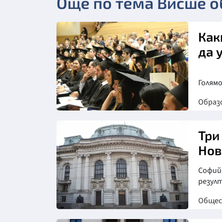
Още по тема Висше 
Как
да 
Голям
Образ
Снимка: https://pixabay.com/
Три
Нов
Софий
резул
Обще