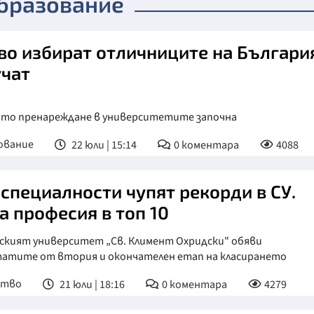
образование
во избират отличниците на Българи
учат
ото пренареждане в университетите започна
ование
22 юли | 15:14
0
коментара
4088
 специалности чупят рекорди в СУ.
а професия в топ 10
ският университет „Св. Климент Охридски" обяви
татите от втория и окончателен етап на класирането
ство
21 юли | 18:16
0
коментара
4279