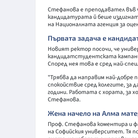
Стефанова е преподавател във 
кандидатурата й беше издигнат
на Националната агенция за оце
Първата задача е кандида
Новият ректор посочи, че унив
кандидатстудентската кампания
Според нея това е сред най-сп
"Трябва да направим най-добре п
спокойствие сред колегите, за 
години. Работата с хората, за хо
Стефанова.
Жена начело на Алма мате
Проф. Стефанова коментира и ф
на Софийския университет. Тя п