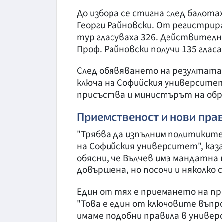
До избора се стигна след балота
Георги Райновски. От регистрир
тур гласуваха 326. Действителн
Проф. Райновски получи 135 гласа
След обявяването на резултата
ключа на Софийския университе
присъства и министърът на обра
Приемственост и нови пра
"Трябва да изпълним политиките,
на Софийския университет", каз
обясни, че Вълчев има мандатна
довършена, но посочи и няколко
Един от тях е приемането на пр
"Това е един от ключовите въпр
имаме подобни правила в универ