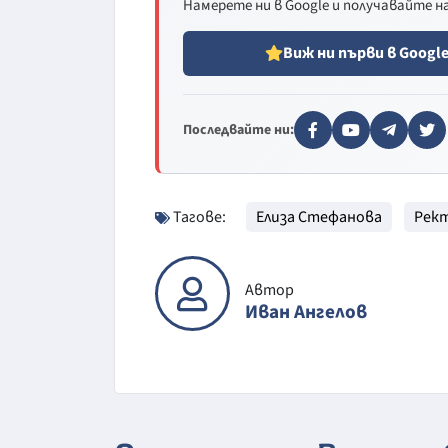
Намерете ни в Google и получавайте 
Виж ни първи в Googl
Последвайте ни:
Тагове:
Елиза Стефанова
Рек
Автор
Иван Ангелов