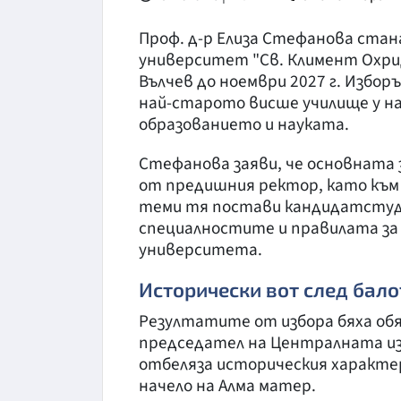
Проф. д-р Елиза Стефанова стан
университет "Св. Климент Охрид
Вълчев до ноември 2027 г. Избо
най-старото висше училище у на
образованието и науката.
Стефанова заяви, че основната 
от предишния ректор, като към 
теми тя постави кандидатстуде
специалностите и правилата за 
университета.
Исторически вот след бал
Резултатите от избора бяха обя
председател на Централната из
отбеляза историческия характер
начело на Алма матер.