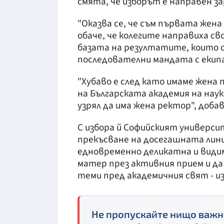
смята, че изборът е направен з
"Оказва се, че съм първата жен
обаче, че колегите направиха сво
базата на резултатите, които 
последователни мандата с екипа 
"Хубаво е след като имаме жена
на Българската академия на нау
узрял да има жена ректор", доба
С избора й Софийският университ
прекъсване на досегашната лини
едновременно деликатна и видим
матер през активния прием и да
теми пред академичния свят - 
Не пропускайте нищо важн