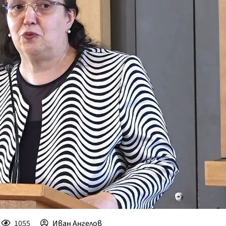
КУЛТУРА
ПРАВОСЪДИЕ
КРИМИ
КИБЕРЗАЩИТ
ВЯРА
ОБЯВИ
ВОЙНАТА В У
ВРЕМЕТО
1055
Иван Ангелов