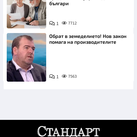
българи
1
7712
Обрат в земеделието! Нов закон
помага на производителите
1
7563
Снимка: бТВ