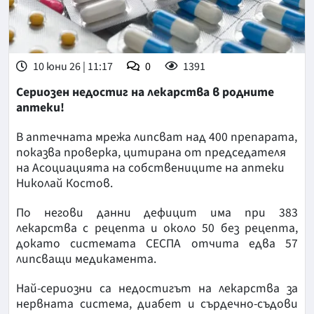
10 юни 26 | 11:17
0
1391
Сериозен недостиг на лекарства в родните
аптеки!
В аптечната мрежа липсват над 400 препарата,
показва проверка, цитирана от председателя
на Асоциацията на собствениците на аптеки
Николай Костов.
По негови данни дефицит има при 383
лекарства с рецепта и около 50 без рецепта,
докато системата СЕСПА отчита едва 57
липсващи медикамента.
Най-сериозни са недостигът на лекарства за
нервната система, диабет и сърдечно-съдови