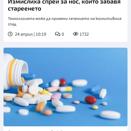
Измислиха спрей за нос, който забавя
стареенето
Технологията може да промени лечението на когнитивния
спад
24 април | 10:19
0
1732
Снимка: Пиксабей