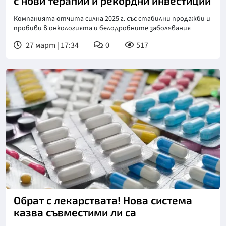
с нови терапии и рекордни инвестиции
Компанията отчита силна 2025 г. със стабилни продажби и
пробиви в онкологията и белодробните заболявания
27 март | 17:34
0
517
Обрат с лекарствата! Нова система
казва съвместими ли са