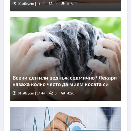
02 август | 11:17
0
618
Снимка: Bulgaria ON AIR
Всеки ден или веднъж седмично? Лекари
казаха колко често да мием косата си
01 август | 14:44
0
4290