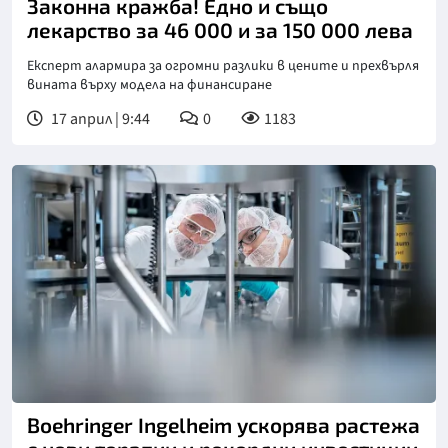
Законна кражба! Едно и също
лекарство за 46 000 и за 150 000 лева
Експерт алармира за огромни разлики в цените и прехвърля
вината върху модела на финансиране
17 април | 9:44
0
1183
Boehringer Ingelheim ускорява растежа