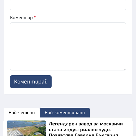
Коментар
*
Най-четени
Най-коментирани
Легендарен завод за москвичи
стана индустриално чудо.
Позлатява Северна България