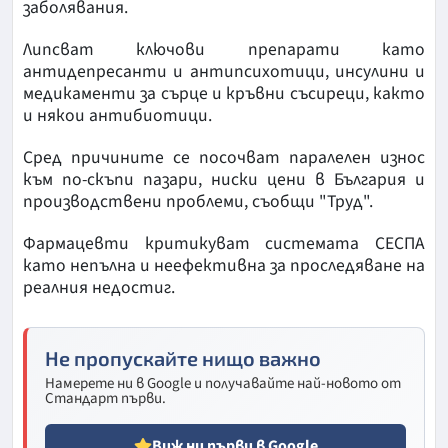
заболявания.
Липсват ключови препарати като
антидепресанти и антипсихотици, инсулини и
медикаменти за сърце и кръвни съсиреци, както
и някои антибиотици.
Сред причините се посочват паралелен износ
към по-скъпи пазари, ниски цени в България и
производствени проблеми, съобщи "Труд".
Фармацевти критикуват системата СЕСПА
като непълна и неефективна за проследяване на
реалния недостиг.
Не пропускайте нищо важно
Намерете ни в Google и получавайте най-новото от
Стандарт първи.
Виж ни първи в Google