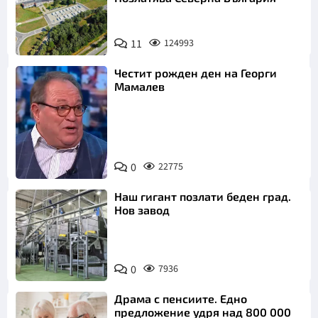
11
124993
Честит рожден ден на Георги
Мамалев
0
22775
Снимка: БНТ
Наш гигант позлати беден град.
Нов завод
0
7936
Драма с пенсиите. Едно
предложение удря над 800 000