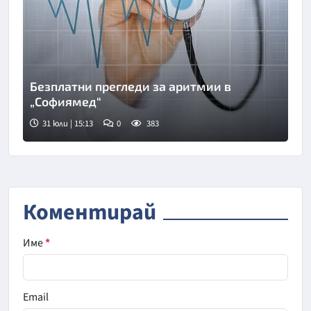
Безплатни прегледи за аритмии в
„Софиямед“
31 юли | 15:13
0
383
Коментирай
Име
*
Email