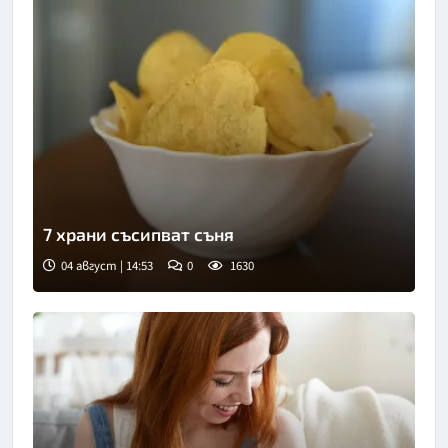
7 храни съсипват съня
04 август | 14:53
0
1630
Снимка: БГНЕС