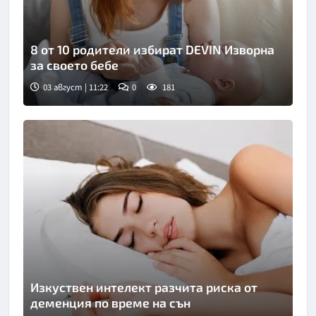
8 от 10 родители избират DEVIN Изворна
за своето бебе
03 август | 11:22
0
181
Изкуствен интелект разчита риска от
деменция по време на сън