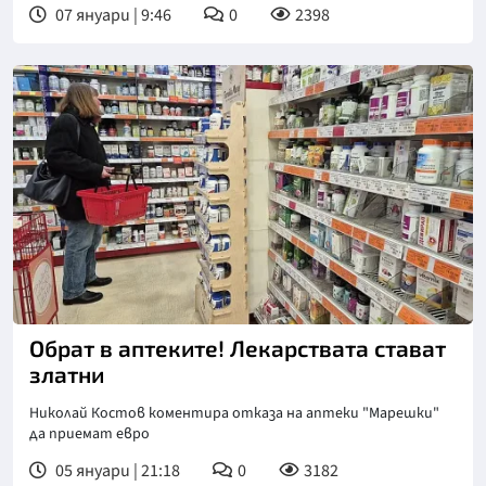
07 януари | 9:46
0
2398
Обрат в аптеките! Лекарствата стават
златни
Николай Костов коментира отказа на аптеки "Марешки"
да приемат евро
05 януари | 21:18
0
3182