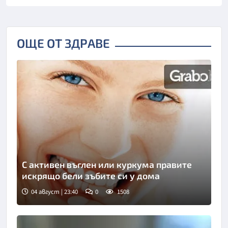
ОЩЕ ОТ ЗДРАВЕ
С активен въглен или куркума правите
искрящо бели зъбите си у дома
04 август | 23:40
0
1508