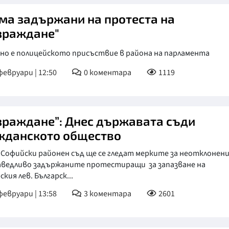
ма задържани на протеста на
зраждане"
ено е полицейското присъствие в района на парламента
февруари | 12:50
0
коментара
1119
зраждане”: Днес държавата съди
жданското общество
 Софийски районен съд ще се гледат мерките за неотклонени
аведливо задържаните протестиращи за запазване на
ския лев. Българск...
февруари | 13:58
3
коментара
2601