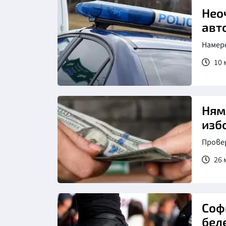
Нео
авт
Намер
10 
Ням
изб
Прове
26 
Соф
бел