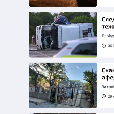
Снимка: БТА
След
теж
Проку
06 
Снимка: Булфото
Ска
афе
За сро
29 
Снимка: МРРБ