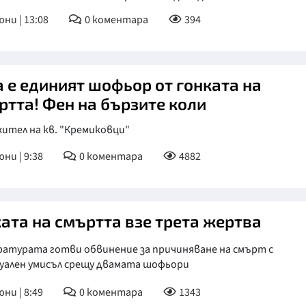
юни | 13:08
0
коментара
394
КУЛТУРА
ПРАВОСЪДИЕ
КРИМИ
а е единият шофьор от гонката на
КИБЕРЗАЩИТ
ртта! Фен на бързите коли
ВЯРА
жител на кв. "Кремиковци"
ОБЯВИ
юни | 9:38
0
коментара
4882
ВОЙНАТА В У
ВРЕМЕТО
ката на смъртта взе трета жертва
ратурата готви обвинение за причиняване на смърт с
уален умисъл срещу двамата шофьори
юни | 8:49
0
коментара
1343