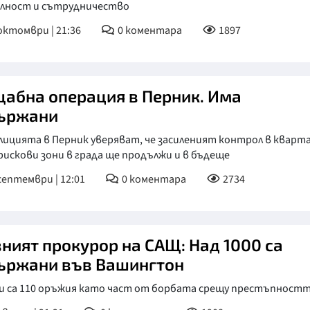
лност и сътрудничество
октомври | 21:36
0
коментара
1897
абна операция в Перник. Има
ържани
ицията в Перник уверяват, че засиленият контрол в кварта
рискови зони в града ще продължи и в бъдеще
септември | 12:01
0
коментара
2734
вният прокурор на САЩ: Над 1000 са
ържани във Вашингтон
и са 110 оръжия като част от борбата срещу престъпност