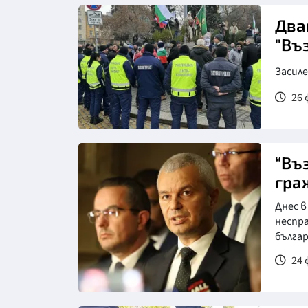
Два
"Въ
Засил
26 
Снимка: Нова телевизия
“Въ
гра
Днес в
неспр
българ
24 