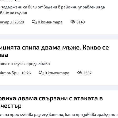
 задържани са били отведени в районни управления за
ване на случая
януари | 23:20
0
коментара
8149
ицията спипа двама мъже. Какво се
чва
ата по случая продължава
октомври | 19:26
0
коментара
2537
овиха двама свързани с атаката в
честър
ията продължава разследването, като призовава гражданит