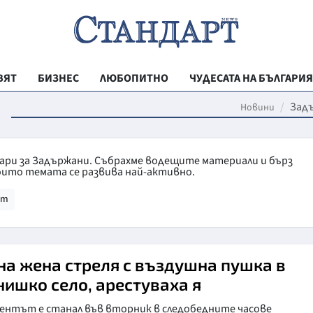
ВЯТ
БИЗНЕС
ЛЮБОПИТНО
ЧУДЕСАТА НА БЪЛГАРИЯ
РЕГИОНАЛНИ
и
Зад
Новини
ВЕСТНИК СТА
МЛАДЕЖКА АК
тари за Задържани. Събрахме водещите материали и бърз
оито темата се развива най-активно.
ЗДРАВЕ
ят
ОБРАЗОВАНИ
МОЯТ ГРАД
ТЕХНОЛОГИИ
на жена стреля с въздушна пушка в
нишко село, арестуваха я
ДА!НА БЪЛГАР
ентът е станал във вторник в следобедните часове
ДА! НА БЪЛГ