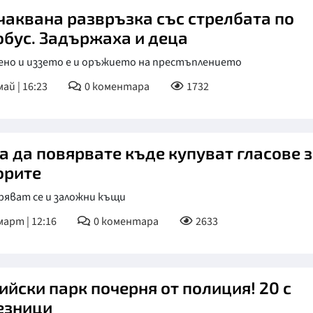
чаквана развръзка със стрелбата по
обус. Задържаха и деца
ено и иззето е и оръжието на престъплението
май | 16:23
0
коментара
1732
а да повярвате къде купуват гласове 
орите
ряват се и заложни къщи
март | 12:16
0
коментара
2633
ийски парк почерня от полиция! 20 с
езници