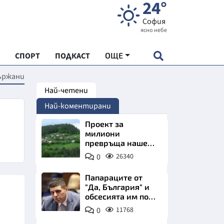
24°
София
ясно небе
СПОРТ
ПОДКАСТ
ОЩЕ
ържани
Най-четени
НДАРТ
Най-коментирани
АДЕМИЯ "ЧУДЕСАТА НА БЪЛГАРИЯ"
Проект за
милиони
превръща наше
Е
село в магнит за
0
26340
туристи
Папараците от
"Да, България" и
обсесията им по
СКАТА ХРАНА
Пеевски
0
11768
АРСКАТА ИКОНОМИКА