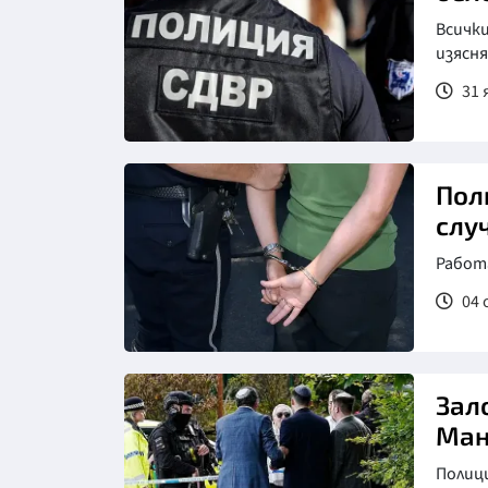
Всички
изясня
31 
Пол
слу
Работ
04 
Зал
Ман
Полиц