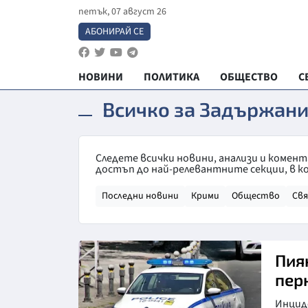
петък, 07 август 26
АБОНИРАЙ СЕ
НОВИНИ
ПОЛИТИКА
ОБЩЕСТВО
С
Всичко за Задържан
Следете всички новини, анализи и комен
достъп до най-релевантните секции, в к
Последни новини
Крими
Общество
Св
Пия
пер
Инцид