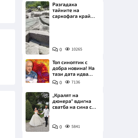
Разгадаха
тайните на
саркофага край
Перперикон
Снимка:
Bulgaria
НИЦИ
ON
0
10265
AIR
Топ синоптик с
добра новина! На
тази дата идва
КРАЙНА
захлаждането
0
7136
„Кралят на
дюнера“ вдигна
сватба на сина си
за 3 милиона
евро на езерото
Снимка:
Комо
0
5841
Инстаграм