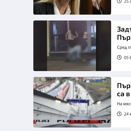
25 
Зад
Пър
Сред т
05 
Пър
са 
На мяс
24 м