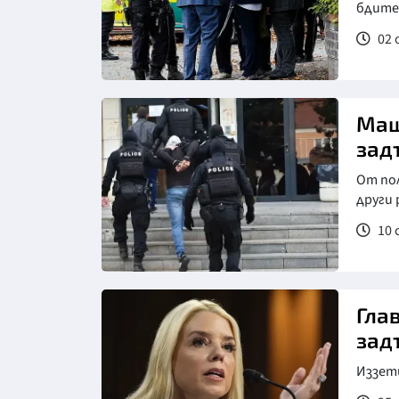
бдите
02 
Снимка: БТА
Мащ
зад
От пол
други 
10 
Гла
зад
Иззет