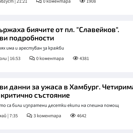
август | 21:21
0
коментара
1908
ържаха биячите от пл. "Славейков".
ви подробности
ях има и арестуван за кражби
юли | 16:53
0
коментара
4381
ви данни за ужаса в Хамбург. Четирим
в критично състояние
то са били изпратени десетки екипи на спешна помощ
ай | 7:35
3
коментара
4642