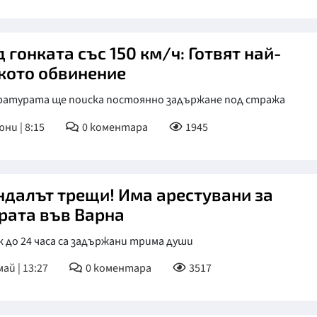
 гонката със 150 км/ч: Готвят най-
кото обвинение
ратурата ще поиска постоянно задържане под стража
юни | 8:15
0
коментара
1945
ндалът трещи! Има арестувани за
рата във Варна
к до 24 часа са задържани трима души
май | 13:27
0
коментара
3517