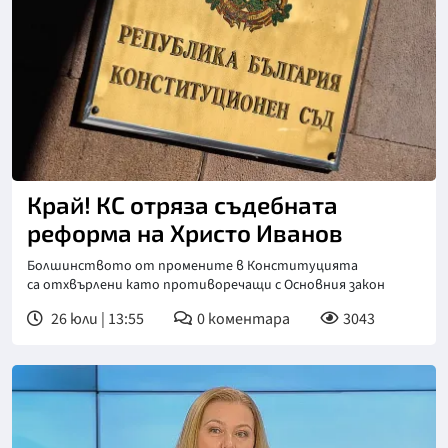
Снимка: БГНЕС
Край! КС отряза съдебната
реформа на Христо Иванов
Болшинството от промените в Конституцията
са отхвърлени като противоречащи с Основния закон
26 юли | 13:55
0
коментара
3043