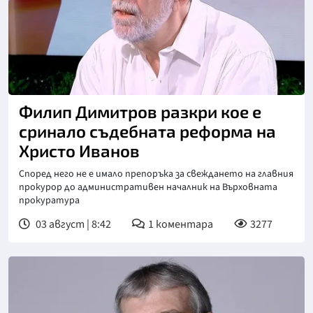
Снимка: бТВ
Филип Димитров разкри кое е
сринало съдебната реформа на
Христо Иванов
Според него не е имало препоръка за свеждането на главния
прокурор до административен началник на Върховната
прокуратура
03 август | 8:42
1
коментара
3277