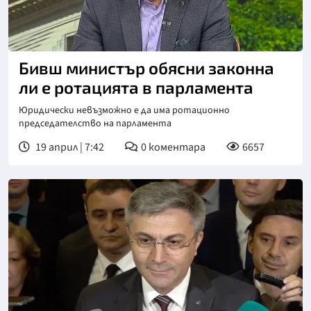
Бивш министър обясни законна
ли е ротацията в парламента
Юридически невъзможно е да има ротационно
председателство на парламента
19 април | 7:42
0
коментара
6657