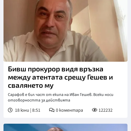
Бивш прокурор видя връзка
между атентата срещу Гешев и
свалянето му
Сарафов е бил част от екипа на Иван Гешев. Всеки носи
отговорността за действията
18 юни | 8:51
0
коментара
122232