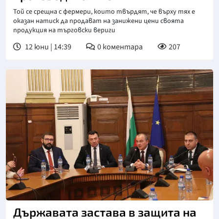
Той се срещна с фермери, които твърдят, че върху тях е
оказан натиск да продават на занижени цени своята
продукция на търговски вериги
12 юни | 14:39
0
коментара
207
Снимка: МЗХ
Държавата застава в защита на