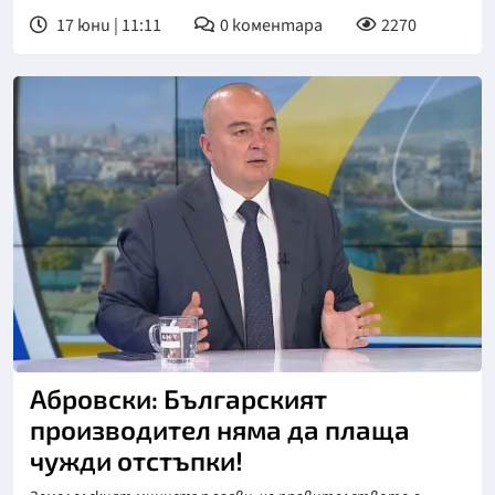
17 юни | 11:11
0
коментара
2270
Снимка: БНТ
Абровски: Българският
производител няма да плаща
чужди отстъпки!