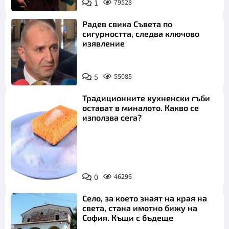
1
79528
Радев свика Съвета по
сигурността, следва ключово
изявление
5
55085
Традиционните кухненски гъби
остават в миналото. Какво се
използва сега?
Снимка:
0
46296
Пиксабей
Село, за което знаят на края на
света, стана имотно бижу на
София. Къщи с бъдеще