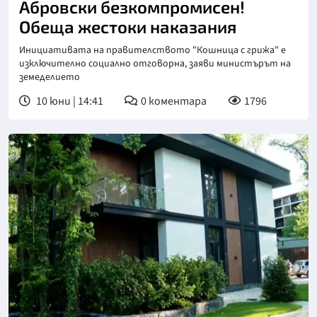
Абровски безкомпромисен!
Обеща жестоки наказания
Инициативата на правителството "Кошница с грижа" е
изключително социално отговорна, заяви министърът на
земеделието
10 юни | 14:41
0
коментара
1796
Снимка: бТВ