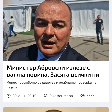
Снимка: БТА
Министър Абровски излезе с
важна новина. Засяга всички ни
Министерството разширява мащабните проверки на
пазара
30 юни | 20:10
0
коментара
2222