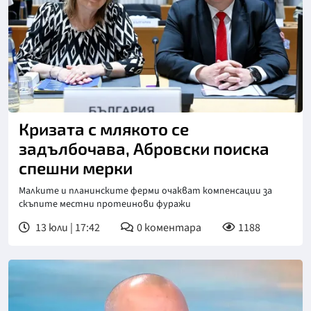
Кризата с млякото се
задълбочава, Абровски поиска
спешни мерки
Малките и планинските ферми очакват компенсации за
скъпите местни протеинови фуражи
13 юли | 17:42
0
коментара
1188