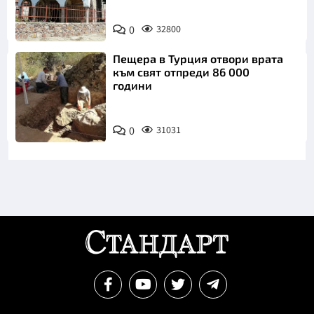
0
32800
Пещера в Турция отвори врата
към свят отпреди 86 000
години
0
31031