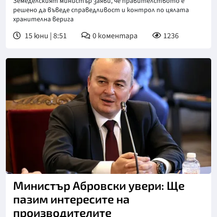
Земеделският министър заяви, че правителството е
решено да въведе справедливост и контрол по цялата
хранителна верига
15 юни | 8:51
0
коментара
1236
Министър Абровски увери: Ще
пазим интересите на
производителите