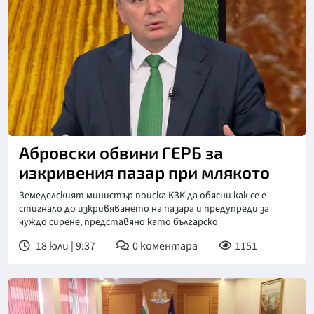
Снимка: Нова телевизия
Абровски обвини ГЕРБ за
изкривения пазар при млякото
Земеделският министър поиска КЗК да обясни как се е
стигнало до изкривяването на пазара и предупреди за
чуждо сирене, представяно като българско
18 юли | 9:37
0
коментара
1151