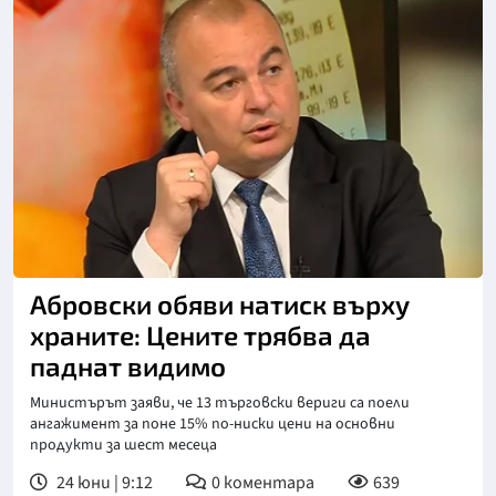
Снимка: Нова телевизия
Абровски обяви натиск върху
храните: Цените трябва да
паднат видимо
Министърът заяви, че 13 търговски вериги са поели
ангажимент за поне 15% по-ниски цени на основни
продукти за шест месеца
24 юни | 9:12
0
коментара
639