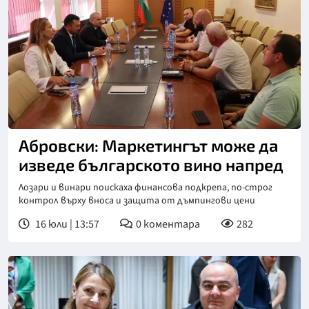
Абровски: Маркетингът може да
изведе българското вино напред
Лозари и винари поискаха финансова подкрепа, по-строг
контрол върху вноса и защита от дъмпингови цени
16 юли | 13:57
0
коментара
282