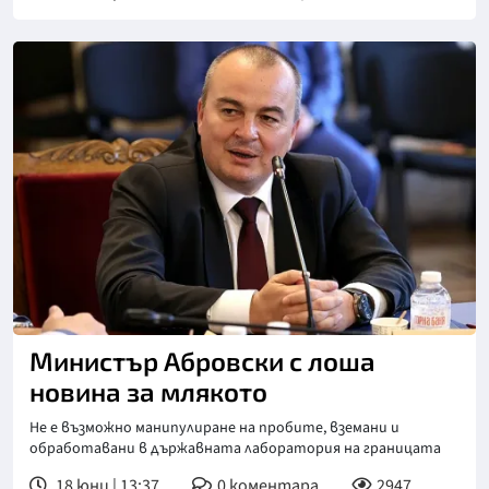
Снимка: БНТ
Министър Абровски с лоша
новина за млякото
Не е възможно манипулиране на пробите, вземани и
обработавани в държавната лаборатория на границата
18 юни | 13:37
0
коментара
2947