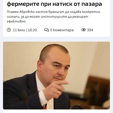
фермерите при натиск от пазара
Пламен Абровски настоя браншът да подава конкретни
сигнали, за да могат институциите да реагират
ефективно
11 юни | 18:20
0
коментара
394
Снимка: БГНЕС