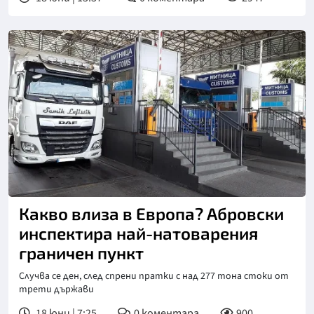
Какво влиза в Европа? Абровски
инспектира най-натоварения
граничен пункт
Случва се ден, след спрени пратки с над 277 тона стоки от
трети държави
18 юни | 7:25
0
коментара
900