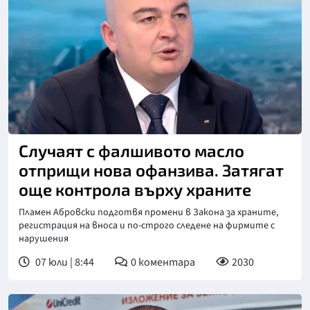
Снимка: бТВ
Случаят с фалшивото масло
отприщи нова офанзива. Затягат
още контрола върху храните
Пламен Абровски подготвя промени в Закона за храните,
регистрация на вноса и по-строго следене на фирмите с
нарушения
07 юли | 8:44
0
коментара
2030