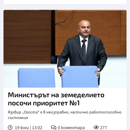
Снимка: БТА
Министърът на земеделието
посочи приоритет №1
Язовир „Огоста“ е в неизправно, частично работоспособно
състояние
19 юни | 13:02
0
коментара
277