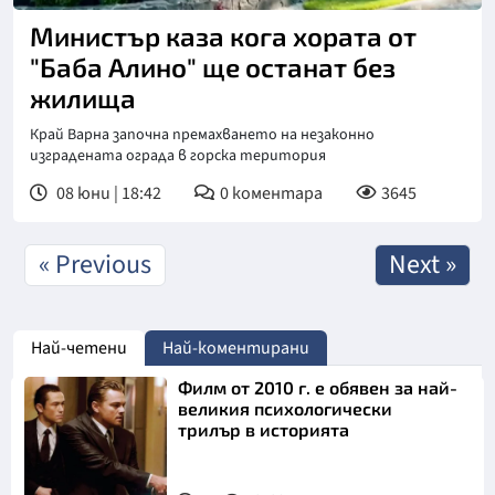
Министър каза кога хората от
"Баба Алино" ще останат без
жилища
Край Варна започна премахването на незаконно
изградената ограда в горска територия
08 юни | 18:42
0
коментара
3645
« Previous
Next »
Най-четени
Най-коментирани
Филм от 2010 г. е обявен за най-
великия психологически
трилър в историята