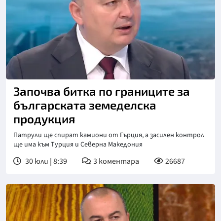
Снимка: бТВ
Започва битка по границите за
българската земеделска
продукция
Патрули ще спират камиони от Гърция, а засилен контрол
ще има към Турция и Северна Македония
30 юли | 8:39
3
коментара
26687