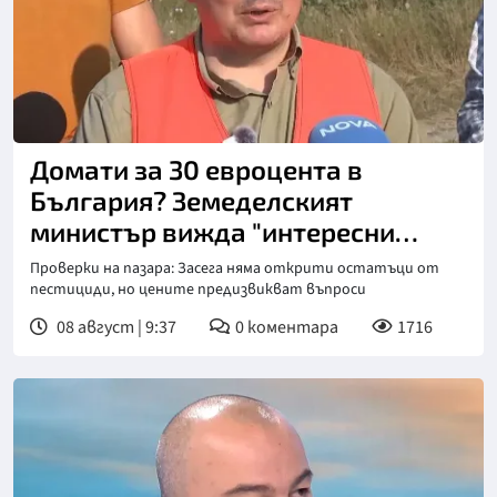
Снимка: Нова телевизия
Домати за 30 евроцента в
България? Земеделският
министър вижда "интересни
аномалии"
Проверки на пазара: Засега няма открити остатъци от
пестициди, но цените предизвикват въпроси
08 август | 9:37
0
коментара
1716