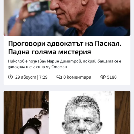
Снимка: БТА
Проговори адвокатът на Паскал.
Падна голяма мистерия
Николов е познавал Марин Димитров, покрай бащата се е
запознал и със сина му Стефан
29 август | 7:29
0
коментара
5180