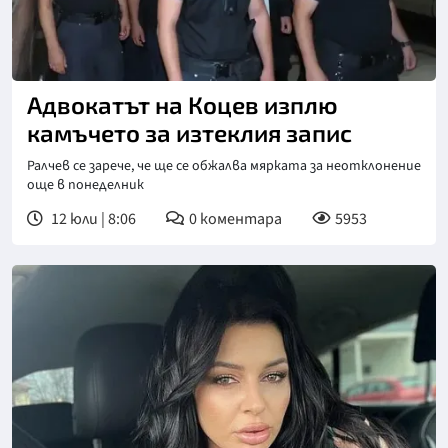
Адвокатът на Коцев изплю
камъчето за изтеклия запис
Ралчев се зарече, че ще се обжалва мярката за неотклонение
още в понеделник
12 юли | 8:06
0
коментара
5953