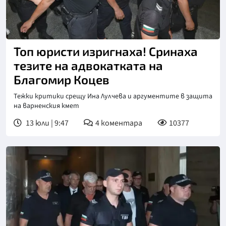
Снимка: БТА, архив
Топ юристи изригнаха! Сринаха
тезите на адвокатката на
Благомир Коцев
Тежки критики срещу Ина Лулчева и аргументите в защита
на варненския кмет
13 юли | 9:47
4
коментара
10377