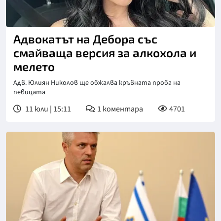
Адвокатът на Дебора със
смайваща версия за алкохола и
мелето
Адв. Юлиян Николов ще обжалва кръвната проба на
певицата
11 юли | 15:11
1
коментара
4701