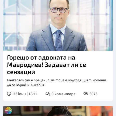
Горещо от адвоката на
Мавродиев! Задават ли се
сензации
Банкерът сам е преценил, че това е подходящият момент
да се върне в България
23 юни | 18:11
0
коментара
3075