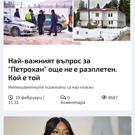
Най-важният въпрос за
"Петрохан" още не е разплетен.
Кой е той
Интелигентните психопати са най-опасни
19 февруари |
0
8687
11:31
коментара