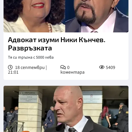
Адвокат изуми Ники Кънчев.
Развръзката
Тя си тръгна с 5000 лева
18 септември |
0
5409
21:01
коментара