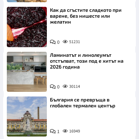
Как да сгъстите сладкото при
варене, без нишесте или
желатин
0
51231
Ламинатът и линолеумът
отстъпват, този под е хитът на
2026 година
0
30114
България се превръща в
глобален термален център
1
16949