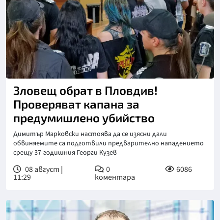
Снимка: БТА
Зловещ обрат в Пловдив!
Проверяват капана за
предумишлено убийство
Димитър Марковски настоява да се изясни дали
обвиняемите са подготвили предварително нападението
срещу 37-годишния Георги Кузев
08 август |
0
6086
11:29
коментара