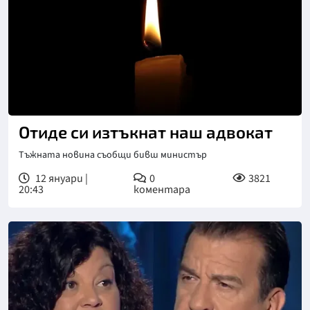
Отиде си изтъкнат наш адвокат
Тъжната новина съобщи бивш министър
12 януари |
0
3821
20:43
коментара