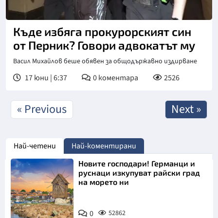
Къде избяга прокурорският син
от Перник? Говори адвокатът му
Васил Михайлов беше обявен за общодържавно издирване
17 юни | 6:37
0
коментара
2526
« Previous
Next »
Най-четени
Най-коментирани
Новите господари! Германци и
руснаци изкупуват райски град
на морето ни
0
52862