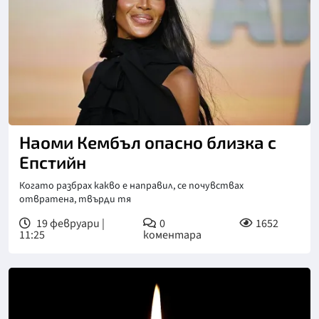
Наоми Кембъл опасно близка с
Епстийн
Когато разбрах какво е направил, се почувствах
отвратена, твърди тя
19 февруари |
0
1652
11:25
коментара