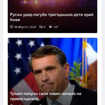
Руски удар погуби тригодишно дете край
Киев
08 август | 13:24
0
127
Тръмп получи своя човек начело на
правосъдието