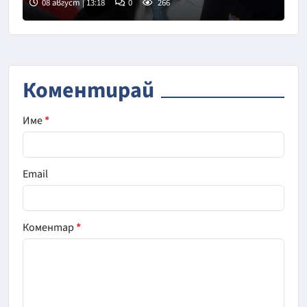
08 август | 13:18
0
266
Снимка: Асошиейтед прес
Коментирай
Име
*
Email
Коментар
*