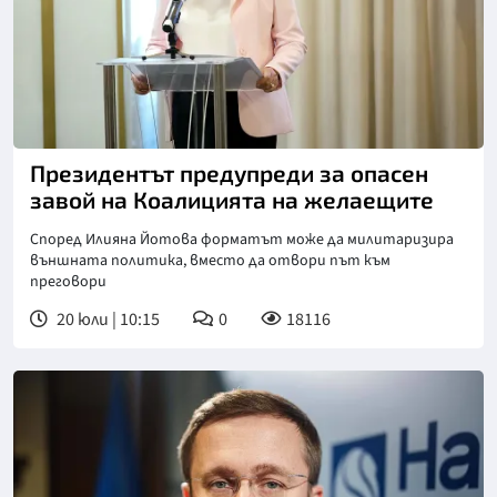
Снимка: БТА
Президентът предупреди за опасен
завой на Коалицията на желаещите
Според Илияна Йотова форматът може да милитаризира
външната политика, вместо да отвори път към
преговори
20 юли | 10:15
0
18116