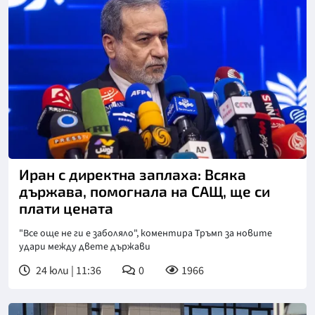
Иран с директна заплаха: Всяка
държава, помогнала на САЩ, ще си
плати цената
"Все още не ги е заболяло", коментира Тръмп за новите
удари между двете държави
24 юли | 11:36
0
1966