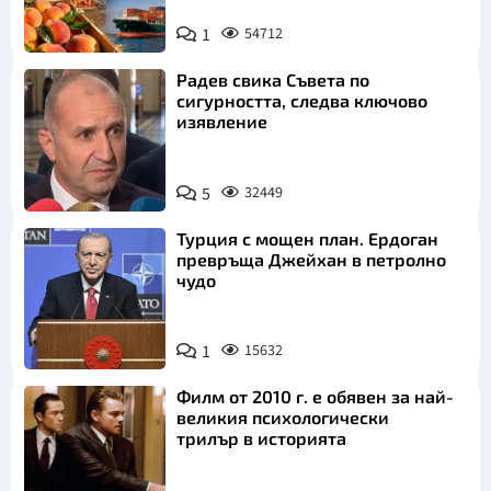
1
54712
Радев свика Съвета по
сигурността, следва ключово
изявление
5
32449
Турция с мощен план. Ердоган
превръща Джейхан в петролно
чудо
1
15632
Филм от 2010 г. е обявен за най-
великия психологически
трилър в историята