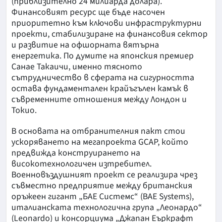
(приблизително 24 милиарда долара).
Финансовият ресурс ще бъде насочен
приоритетно към ключови инфраструктурни
проекти, стабилизиране на финансовия сектор
и развитие на офшорната вятърна
енергетика. По думите на японския премиер
Санае Такаичи, именно тясното
сътрудничество в сферата на сигурността
остава фундаментален крайъгълен камък в
съвременните отношения между Лондон и
Токио.
В основата на отбранителния пакт стои
ускоряването на мегапроекта GCAP, който
предвижда конструирането на
високотехнологичен изтребител.
Военновъздушният проект се реализира чрез
съвместно предприятие между британския
оръжеен гигант „БАЕ Системс“ (BAE Systems),
италианската технологична група „Леонардо“
(Leonardo) и консорциума „Джапан Еъркрафт