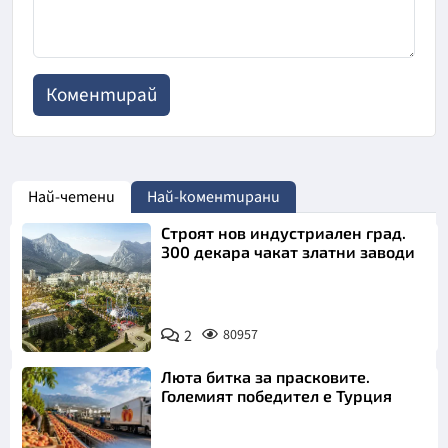
Най-четени
Най-коментирани
Строят нов индустриален град.
300 декара чакат златни заводи
2
80957
Люта битка за прасковите.
Големият победител е Турция