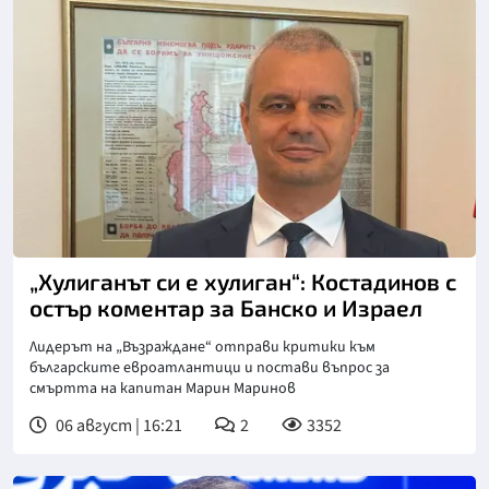
„Хулиганът си е хулиган“: Костадинов с
остър коментар за Банско и Израел
Лидерът на „Възраждане“ отправи критики към
българските евроатлантици и постави въпрос за
смъртта на капитан Марин Маринов
06 август | 16:21
2
3352