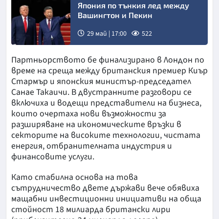
Япония по тънкия лед между
Вашингтон и Пекин
29 май | 17:00
522
Партньорството бе финализирано в Лондон по
време на среща между британския премиер Киър
Стармър и японския министър-председател
Санае Такаичи. В двустранните разговори се
включиха и водещи представители на бизнеса,
които очертаха нови възможности за
разширяване на икономическите връзки в
секторите на високите технологии, чистата
енергия, отбранителната индустрия и
финансовите услуги.
Като стабилна основа на това
сътрудничество двете държави вече обявиха
мащабни инвестиционни инициативи на обща
стойност 18 милиарда британски лири