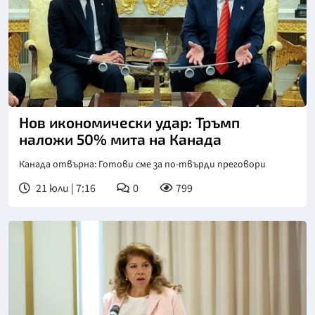
Нов икономически удар: Тръмп
наложи 50% мита на Канада
Канада отвърна: Готови сме за по-твърди преговори
21 юли | 7:16
0
799