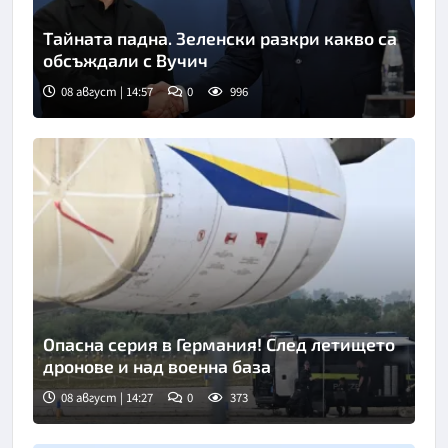
Тайната падна. Зеленски разкри какво са
обсъждали с Вучич
08 август | 14:57
0
996
Опасна серия в Германия! След летището
дронове и над военна база
08 август | 14:27
0
373