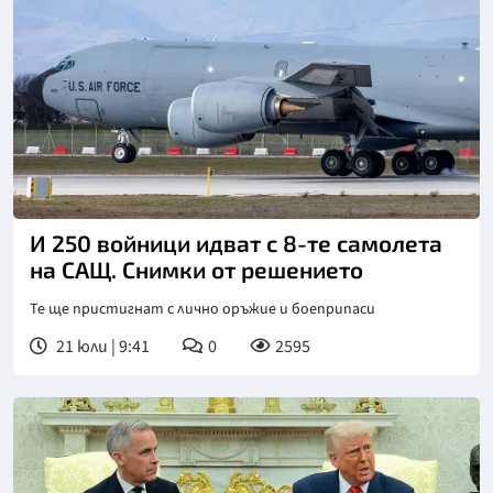
И 250 войници идват с 8-те самолета
на САЩ. Снимки от решението
Те ще пристигнат с лично оръжие и боеприпаси
21 юли | 9:41
0
2595