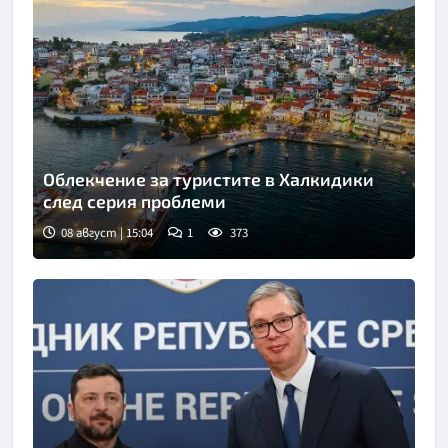
Облекчение за туристите в Халкидики
след серия проблеми
08 август | 15:04
1
373