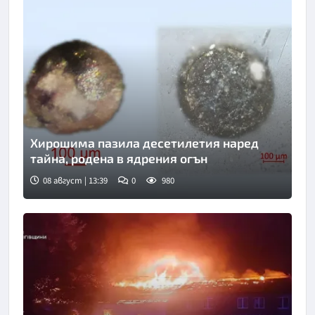
Хирошима пазила десетилетия наред
тайна, родена в ядрения огън
08 август | 13:39
0
980