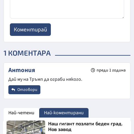
1 КОМЕНТАРА
Антония
преди 1 година
Дай му на Тръмп да ограби някого.
Отговори
Име
*
Най-четени
Най-коментирани
Наш гигант позлати беден град.
Email
Нов завод