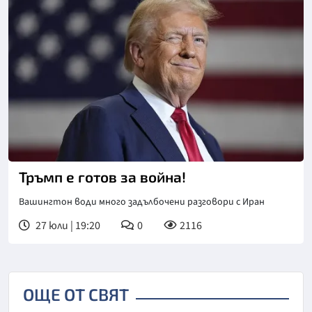
Тръмп е готов за война!
Вашингтон води много задълбочени разговори с Иран
27 юли | 19:20
0
2116
ОЩЕ ОТ СВЯТ