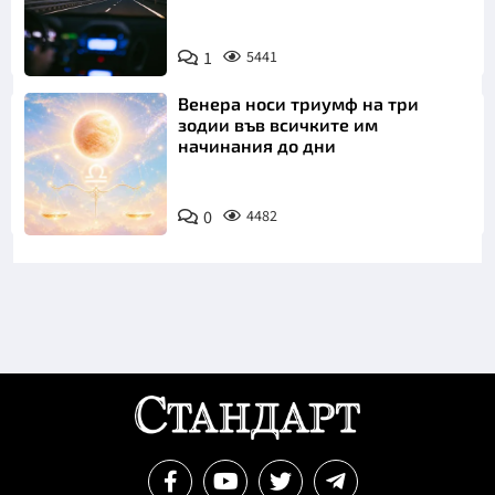
1
5441
Венера носи триумф на три
зодии във всичките им
начинания до дни
0
4482