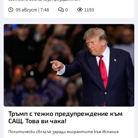
05 август | 7:48
0
1193
Снимка: АП/БТА
Тръмп с тежко предупреждение към
САЩ. Това ви чака!
Политически сблъсък заради мигрантите към Испания