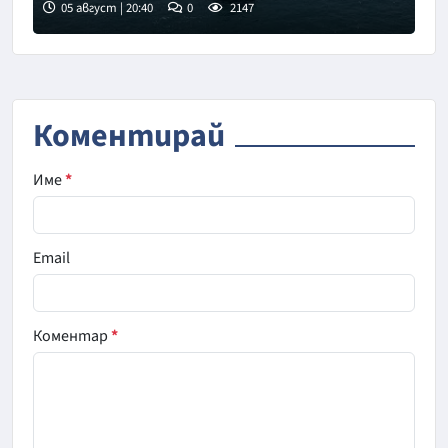
05 август | 20:40
0
2147
Коментирай
Име
*
Email
Коментар
*