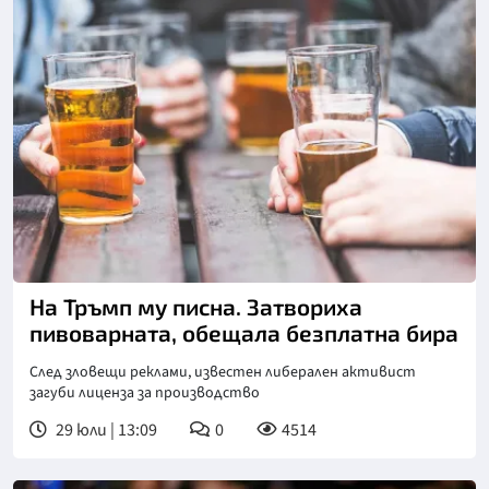
Снимка: goggle
На Тръмп му писна. Затвориха
пивоварната, обещала безплатна бира
След зловещи реклами, известен либерален активист
загуби лиценза за производство
29 юли | 13:09
0
4514