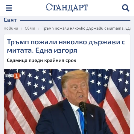
Свят
Новини
Свят
Тръмп пожали няколко държави с митата. Една
Тръмп пожали няколко държави с
митата. Една изгоря
Седмица преди крайния срок