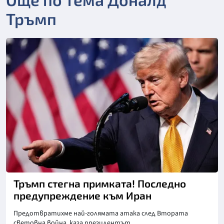
Тръмп
Снимка: Асошиейтед прес
Тръмп стегна примката! Последно
предупреждение към Иран
Предотвратихме най-голямата атака след Втората
световна война, каза президентът