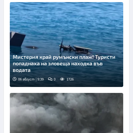
Мистерия край румънски плаж! Туристи
попаднаха на зловеща находка във
водата
06 август | 9:39
0
1726