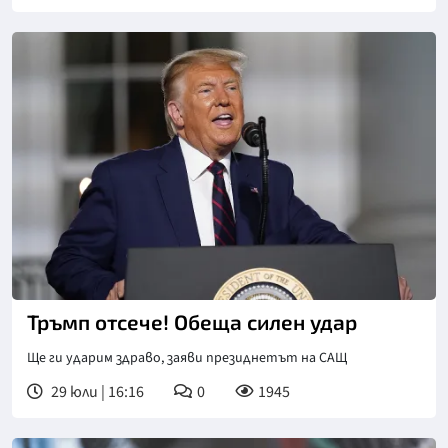
Снимка: ЕПА/БГНЕС
Тръмп отсече! Обеща силен удар
Ще ги ударим здраво, заяви президнетът на САЩ
29 юли | 16:16
0
1945