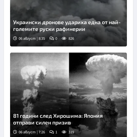
Украински дронове удариха една от най-
големите руски рафинерии
06 август | 8:35
0
826
81 години след Хирошима: Япония
отправи силен призив
06 август | 7:26
1
319