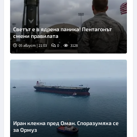
Светът е в ядрена паника! Пентагонът
смени правилата
05 август | 21:03
0
3128
Иран клекна пред Оман. Споразумяха се
за Ормуз