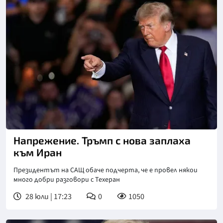
Снимка: АП/БТА
Напрежение. Тръмп с нова заплаха
към Иран
Президентът на САЩ обаче подчерта, че е провел някои
много добри разговори с Техеран
28 юли | 17:23
0
1050