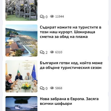
Коментар
*
0
11944
Съдират кожите на туристите в
този наш курорт. Шокираща
сметка за обяд на плажа
2
6310
Откажи
България готви ход, който може
да обърне туристическия сезон
0
5868
Нова забрана в Европа. Засяга
всички шофьори