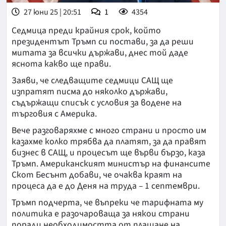
27 юни 25 | 20:51
1
4354
Седмица преди крайния срок, който
президентът Тръмп си постави, за да реши
митата за всички държави, днес той даде
яснота какво ще прави.
Заяви, че следващите седмици САЩ ще
изпратят писма до няколко държави,
съдържащи списък с условия за водене на
търговия с Америка.
Вече разговаряхме с много страни и просто им
казахме колко трябва да платят, за да правят
бизнес в САЩ, и процесът ще върви бързо, каза
Тръмп. Американският министър на финансите
Скот Бесънт добави, че очаква краят на
процеса да е до Деня на труда – 1 септември.
Тръмп подчерта, че въпреки че тарифната му
политика е разочароваща за някои страни
поради необходимостта от плащане на