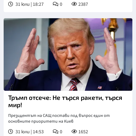
31 юли | 18:27
0
2387
Тръмп отсече: Не търся ракети, търся
мир!
Президентът на САЩ постави под въпрос един от
основните приоритети на Киев
31 юли | 14:53
0
1652