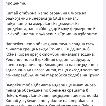
процента.
Китай отвърна, като ограничи износа на
редкоземни минерали за САЩ и намали
покупките на американска земеделска
продукция, нанасяйки удар върху фермерите в
ключови щати, подкрепили Тръмп на изборите.
Напрежението обаче значително спадна след
личната среща между Тръмп и Си Дзинпин в
Южна Корея през октомври миналата година.
Решението на Върховния съд от февруари,
което ограничи правомощията на президента
еднолично да налага мита, също охлади част от
по-непредвидимите търговски ходове на Тръмп.
Въпреки това двамата лидери ще имат много
теми за обсъждане по време на срещата в
Пекин. Американският президент ще настоява
Китай да увеличи покупките на американски
земеделски продукти. От своя страна Пекин