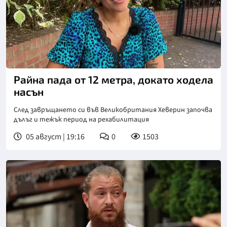
Райна пада от 12 метра, докато ходела
насън
След завръщането си във Великобритания Хеверин започва
дълъг и тежък период на рехабилитация
05 август | 19:16
0
1503