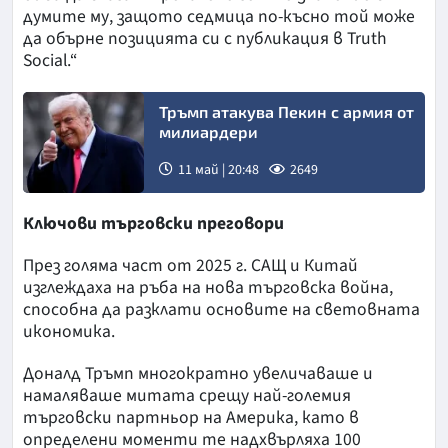
думите му, защото седмица по-късно той може
да обърне позицията си с публикация в Truth
Social.“
Тръмп атакува Пекин с армия от
милиардери
11 май | 20:48
2649
Ключови търговски преговори
През голяма част от 2025 г. САЩ и Китай
изглеждаха на ръба на нова търговска война,
способна да разклати основите на световната
икономика.
Доналд Тръмп многократно увеличаваше и
намаляваше митата срещу най-големия
търговски партньор на Америка, като в
определени моменти те надхвърляха 100