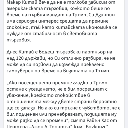
Макар Китай вече да не е толкова зависим от
американската търговия, колкото беше по
време на първия мандат на Тръмп, Си Дзинпин
има сериозен интерес срещата да премине
спокойно, тъй като китайската икономика се
нуждае от стабилност в световната
търговия.
Днес Китай е водещ търговски партньор на
над 120 държави, но Си отлично разбира, че не
може да си позволи да изглежда прекалено
самоуверен по време на визитата на Тръмп.
„Ако посещението премине гладко и Тръмп
остане с усещането, че е бил посрещнат с
уважение, крехкото спокойствие в
отношенията между двете страни вероятно
ще се запази. Но ако си тръгне с чувството, че е
бил подценен или пренебрегнат, позицията му
може рязко да се промени“, смята Райън Хас от
Центъра „Джон Л. Торнтън“ към „Брукингс“.