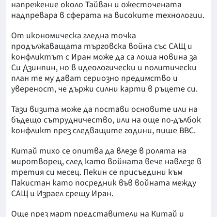
напрежение около Тайван и ожесточената
надпревара в сферата на високите технологии.
От икономическа гледна точка
продължаващата търговска война със САЩ и
конфликтът с Иран може да са лоша новина за
Си Дзинпин, но в идеологически и политически
план те му дават сериозно предимство и
увереност, че държи силни карти в ръцете си.
Тази визита може да постави основите или на
бъдещо сътрудничество, или на още по-дълбок
конфликт през следващите години, пише BBC.
Китай тихо се опитва да влезе в ролята на
миротворец, след като войната вече навлезе в
третия си месец. Пекин се присъедини към
Пакистан като посредник във войната между
САЩ и Израел срещу Иран.
Още през март представители на Китай и