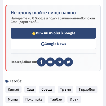
Не пропускайте нищо важно
Намерете ни в Google и получавайте най-новото от
Стандарт първи.
Виж ни първи в Google
Google News
Последвайте ни:
Тагове:
Китай
Сащ
Среща
Тръмп
Търговия
Мита
Политика
Тайван
Иран