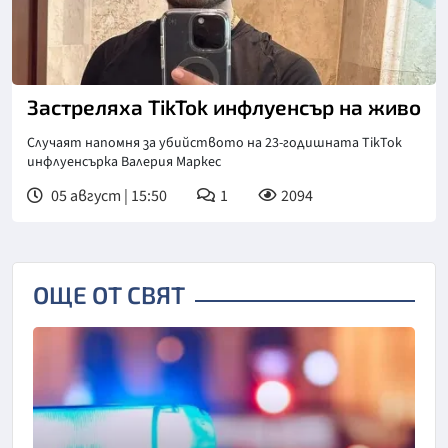
Застреляха TikTok инфлуенсър на живо
Случаят напомня за убийството на 23-годишната TikTok
инфлуенсърка Валерия Маркес
05 август | 15:50
1
2094
ОЩЕ ОТ СВЯТ