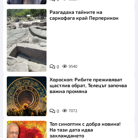
Разгадаха тайните на
саркофага край Перперикон
Снимка:
Bulgaria ON
0
9540
AIR
Хороскоп: Рибите преживяват
щастлив обрат, Телецът започва
важна промяна
0
7072
Топ синоптик с добра новина!
На тази дата идва
захлаждането