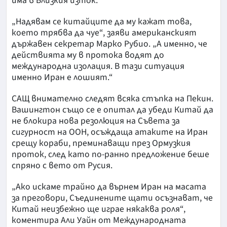
има в Близкия изток.
„Надявам се китайците да му кажат това,
което трябва да чуе“, заяви американският
държавен секретар Марко Рубио. „А именно, че
действията му в протока водят до
международна изолация. В тази ситуация
именно Иран е лошият.“
САЩ внимателно следят всяка стъпка на Пекин.
Вашингтон също се е опитал да убеди Китай да
не блокира нова резолюция на Съвета за
сигурност на ООН, осъждаща атаките на Иран
срещу кораби, преминаващи през Ормузкия
проток, след като по-ранно предложение беше
спряно с вето от Русия.
„Ако искаме трайно да върнем Иран на масата
за преговори, Съединените щати осъзнават, че
Китай неизбежно ще играе някаква роля“,
коментира Али Уайн от Международната