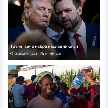
Тръмп вече избра наследника си
06 август | 17:12
0
1028