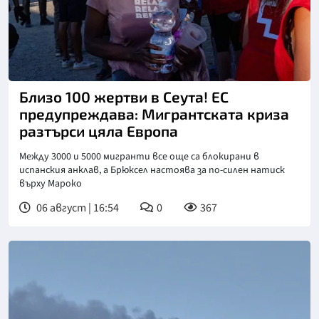
Снимка: БТА
Близо 100 жертви в Сеута! ЕС
предупреждава: Мигрантската криза
разтърси цяла Европа
Между 3000 и 5000 мигранти все още са блокирани в
испанския анклав, а Брюксел настоява за по-силен натиск
върху Мароко
06 август | 16:54
0
367