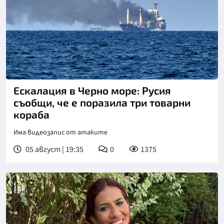
Снимка: БТА
Ескалация в Черно море: Русия
съобщи, че е поразила три товарни
кораба
Има видеозапис от атаките
05 август | 19:35
0
1375