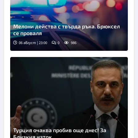
Мелони действа с твърда ръка. Брюксел
се проваля
06 август | 23:00
0
986
Турция очаква пробив още днес! За
Близкия изток