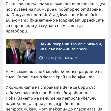
Пакистан представиха план от пет точки с цел
постигане на примирие и повторно отваряне
на Ормузкия проток. А зад кулисите китайски
дипломати внимателно насърчават иранските
си партньори да седнат на масата за
преговори.
Пекин посреща Тръмп с разкош,
но и със сложни въпроси
11 май | 9:09
4269
Няма съмнение, че въпреки демонстрациите на
сила, Китай силно желае край на конфликта.
Икономиката на страната вече се бори със
забавен растеж и по-висока безработица.
Покачването на цените на петрола увеличи
разходите за продукти, изработени с
петрохимикали – от текстил до пластмаса. За