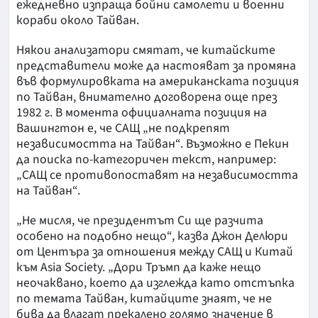
ежедневно изпраща бойни самолети и военни
кораби около Тайван.
Някои анализатори смятат, че китайските
представители може да настояват за промяна
във формулировката на американската позиция
по Тайван, внимателно договорена още през
1982 г. В момента официалната позиция на
Вашингтон е, че САЩ „не подкрепят
независимостта на Тайван“. Възможно е Пекин
да поиска по-категоричен текст, например:
„САЩ се противопоставят на независимостта
на Тайван“.
„Не мисля, че президентът Си ще разчита
особено на подобно нещо“, казва Джон Делюри
от Центъра за отношения между САЩ и Китай
към Asia Society. „Дори Тръмп да каже нещо
неочаквано, което да изглежда като отстъпка
по темата Тайван, китайците знаят, че не
бива да влагат прекалено голямо значение в