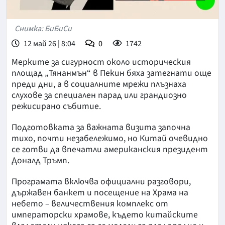
Снимка: БиБиСи
12 май 26 | 8:04
0
1742
Мерките за сигурност около историческия
площад „Тянанмън“ в Пекин бяха затегнати още
преди дни, а в социалните мрежи плъзнаха
слухове за специален парад или грандиозно
режисирано събитие.
Подготовката за важната визита започна
тихо, почти незабележимо, но Китай очевидно
се готви да впечатли американския президент
Доналд Тръмп.
Програмата включва официални разговори,
държавен банкет и посещение на Храма на
небето – величествения комплекс от
императорски храмове, където китайските