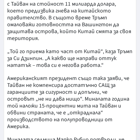
с Тайван на стойност 11 милиарда долара,
което предизвика гнева на китайското
правителство. В същото време Тръмп
омаловажи готовността на Вашингтон да
защитава острова, който Китай смята за своя
територия.
„Той го приема като част от Китай“, каза Тръмп
за Си Дзинпин. „А какво ще направи оттук
нататък – това си е негова работа.“
Американският президент също така заяви, че
Тайван не компенсира достатъчно САЩ за
гаранциите за сигурност и допълни, че
островът „не ни дава нищо“. Миналата година
той наложи 15-процентни мита на Тайван и
обвини страната, че е „откраднала“
производството на полупроводници от
Америка.
Миналата седмица Марко Рубио потвърди, че