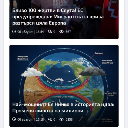
Близо 100 жертви в Сеута! ЕС
предупреждава: Мигрантската криза
разтърси цяла Европа
06 август | 16:54
0
367
Снимка: БТА
Най-мощният Ел Ниньо в историята идва:
Променя живота на милиони
06 август | 16:18
0
2158