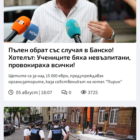
Снимка: БТА
Пълен обрат със случая в Банско!
Хотелът: Учениците бяха невъзпитани,
провокираха всички!
Щетите са за над 15 000 евро, предупреждавах
организаторите, каза собственикът на хотел "Пирин"
05 август | 18:07
0
3725