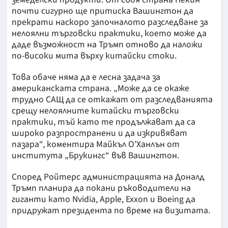
почти сигурно ще притиска Вашингтон да
прекрати наскоро започналото разследване за
нелоялни търговски практики, което може да
даде възможност на Тръмп отново да наложи
по-високи мита върху китайски стоки.
Това обаче няма да е лесна задача за
американската страна. „Може да се окаже
трудно САЩ да се откажат от разследванията
срещу нелоялните китайски търговски
практики, тъй като те продължават да са
широко разпространени и да изкривяват
пазара“, коментира Майкъл О’Ханлън от
института „Брукингс“ във Вашингтон.
Според Ройтерс администрацията на Доналд
Тръмп планира да покани ръководители на
гиганти като Nvidia, Apple, Exxon и Boeing да
придружат президента по време на визитата.