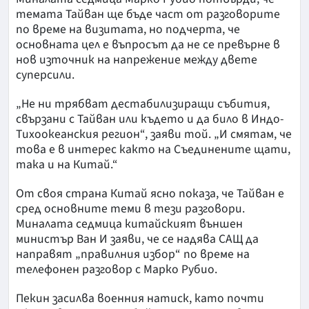
темата Тайван ще бъде част от разговорите
по време на визитата, но подчерта, че
основната цел е въпросът да не се превърне в
нов източник на напрежение между двете
суперсили.
„Не ни трябват дестабилизиращи събития,
свързани с Тайван или където и да било в Индо-
Тихоокеанския регион“, заяви той. „И смятам, че
това е в интерес както на Съединените щати,
така и на Китай.“
От своя страна Китай ясно показа, че Тайван е
сред основните теми в тези разговори.
Миналата седмица китайският външен
министър Ван И заяви, че се надява САЩ да
направят „правилния избор“ по време на
телефонен разговор с Марко Рубио.
Пекин засилва военния натиск, като почти