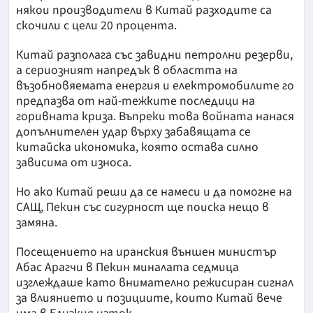
някои производители в Китай разходите са
скочили с цели 20 процента.
Китай разполага със завидни петролни резерви,
а сериозният напредък в областта на
възобновяемата енергия и електромобилите го
предпазва от най-тежките последици на
горивната криза. Въпреки това войната нанася
допълнителен удар върху забавящата се
китайска икономика, която остава силно
зависима от износа.
Но ако Китай реши да се намеси и да помогне на
САЩ, Пекин със сигурност ще поиска нещо в
замяна.
Посещението на иранския външен министър
Абас Арагчи в Пекин миналата седмица
изглеждаше като внимателно режисиран сигнал
за влиянието и позициите, които Китай вече