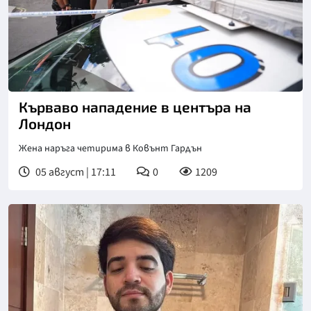
Кърваво нападение в центъра на
Лондон
Жена наръга четирима в Ковънт Гардън
05 август | 17:11
0
1209