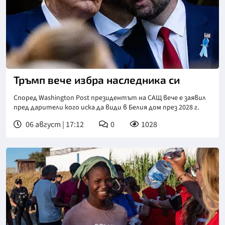
Тръмп вече избра наследника си
Според Washington Post президентът на САЩ вече е заявил
пред дарители кого иска да види в Белия дом през 2028 г.
06 август | 17:12
0
1028