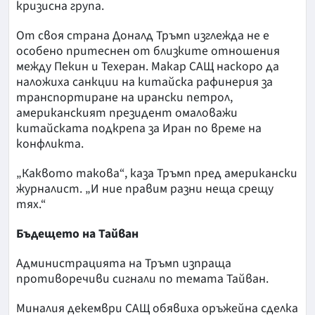
кризисна група.
От своя страна Доналд Тръмп изглежда не е
особено притеснен от близките отношения
между Пекин и Техеран. Макар САЩ наскоро да
наложиха санкции на китайска рафинерия за
транспортиране на ирански петрол,
американският президент омаловажи
китайската подкрепа за Иран по време на
конфликта.
„Каквото такова“, каза Тръмп пред американски
журналист. „И ние правим разни неща срещу
тях.“
Бъдещето на Тайван
Администрацията на Тръмп изпраща
противоречиви сигнали по темата Тайван.
Миналия декември САЩ обявиха оръжейна сделка