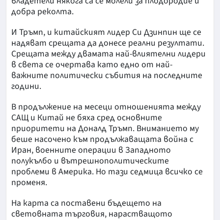
владетели някога са се молели за плодородие и
добра реколта.
И Тръмп, и китайският лидер Си Дзинпин ще се
надяват срещата да донесе реални резултати.
Срещата между двамата най-влиятелни лидери
в света се очертава като едно от най-
важните политически събития на последните
години.
В продължение на месеци отношенията между
САЩ и Китай не бяха сред основните
приоритети на Доналд Тръмп. Вниманието му
беше насочено към продължаващата война с
Иран, военните операции в Западното
полукълбо и вътрешнополитическите
проблеми в Америка. Но тази седмица всичко се
променя.
На карта са поставени бъдещето на
световната търговия, нарастващото