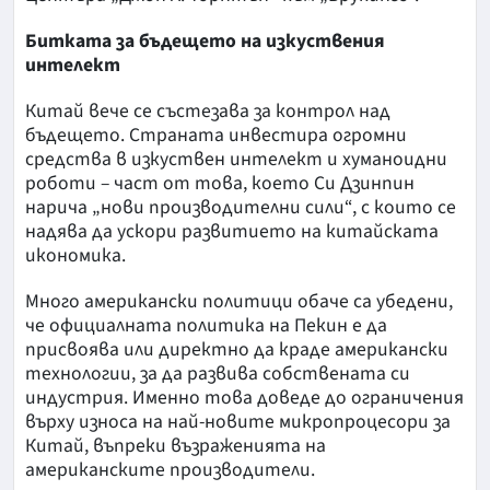
Битката за бъдещето на изкуствения
интелект
Китай вече се състезава за контрол над
бъдещето. Страната инвестира огромни
средства в изкуствен интелект и хуманоидни
роботи – част от това, което Си Дзинпин
нарича „нови производителни сили“, с които се
надява да ускори развитието на китайската
икономика.
Много американски политици обаче са убедени,
че официалната политика на Пекин е да
присвоява или директно да краде американски
технологии, за да развива собствената си
индустрия. Именно това доведе до ограничения
върху износа на най-новите микропроцесори за
Китай, въпреки възраженията на
американските производители.