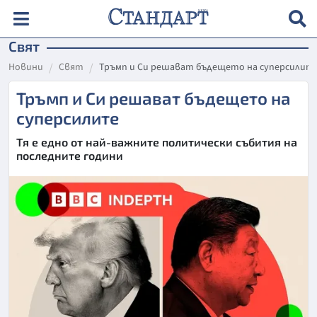
Свят
Новини
Свят
Тръмп и Си решават бъдещето на суперсилит
Тръмп и Си решават бъдещето на
суперсилите
Тя е едно от най-важните политически събития на
последните години